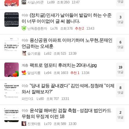
댓글
사실난라쿤
Lv.89
조회 260
13:47
(정치글) 민새가 날아들어 밭갈이 하는 수준
이슈
3
이 너무 어이없어 글 써 봅니다.
댓글
난독중증환자
Lv.76
조회 376
추천 2
13:43
용산공원 아파트 이야기하며 노무현,문재인
이슈
6
언급하는 오세훈
댓글
슬기로움
Lv.92
조회 515
13:39
팩트로 영포티 후려치는 20대녀.jpg
계층
19
댓글
달섭지롱
Lv.94
조회 1603
추천 1
13:34
"당내 갈등 끝내겠다" 김민석에..정청래 "이제
이슈
8
와서 잘해보자?"
댓글
파인더1
Lv.80
조회 707
13:31
윤석열 해버린 검찰 축협 - 성접대 법인카드
이슈
2
무혐의 무징계 이런 18
댓글
진겟타원
Lv.70
조회 589
13:30