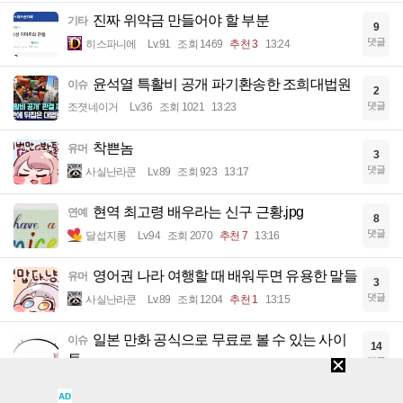
진짜 위약금 만들어야 할 부분
기타
9
댓글
히스파니에
Lv.91
조회 1469
추천 3
13:24
윤석열 특활비 공개 파기환송한 조희대법원
이슈
2
댓글
조졋네이거
Lv.36
조회 1021
13:23
착쁜놈
유머
3
댓글
사실난라쿤
Lv.89
조회 923
13:17
현역 최고령 배우라는 신구 근황.jpg
연예
8
댓글
달섭지롱
Lv.94
조회 2070
추천 7
13:16
영어권 나라 여행할 때 배워두면 유용한 말들
유머
3
댓글
사실난라쿤
Lv.89
조회 1204
추천 1
13:15
일본 만화 공식으로 무료로 볼 수 있는 사이
이슈
14
트
댓글
벗바
Lv.96
조회 1775
추천 6
13:12
AD