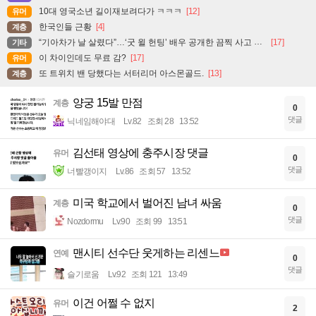
10대 영국소년 길이재보려다가 ㅋㅋㅋ
[12]
유머
한국인들 근황
[4]
계층
“기아차가 날 살렸다”…‘굿 윌 헌팅’ 배우 공개한 끔찍 사고 현장
[17]
기타
이 차이인데도 무료 감?
[17]
유머
또 트위치 밴 당했다는 서터리머 아스몬골드.
[13]
계층
양궁 15발 만점
계층
0
댓글
닉네임해야대
Lv.82
조회 28
13:52
김선태 영상에 충주시장 댓글
유머
0
댓글
너빨갱이지
Lv.86
조회 57
13:52
미국 학교에서 벌어진 남녀 싸움
계층
0
댓글
Nozdormu
Lv.90
조회 99
13:51
맨시티 선수단 웃게하는 리센느
연예
0
댓글
슬기로움
Lv.92
조회 121
13:49
이건 어쩔 수 없지
유머
2