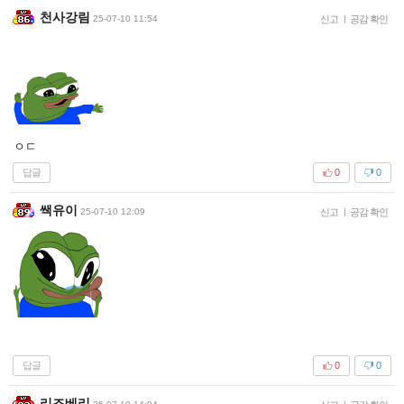
천사강림
25-07-10 11:54
신고
|
공감 확인
ㅇㄷ
답글
0
0
쌕유이
25-07-10 12:09
신고
|
공감 확인
답글
0
0
리즈베리