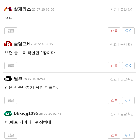
살게라스
25-07-10 02:09
신고
|
공감 확인
ㅇㄷ
답글
0
0
슬럼프H
25-07-10 02:15
신고
|
공감 확인
보면 볼수록 확실한 1황이다
답글
0
0
틸크
25-07-10 02:41
신고
|
공감 확인
검은색 속바지가 옥의 티로다.
답글
0
0
Dkkiojj1395
25-07-10 02:46
신고
|
공감 확인
이,에프 되려나.. 굉장하네..
답글
0
0