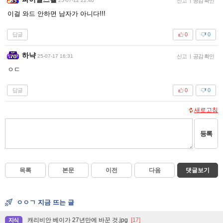
25-07-12 22:40
신고
|
공감 확인
이걸 와드 안하면 남자가 아니다!!!
답글
0
0
하냑
25-07-17 16:31
신고
|
공감 확인
ㅇㄷ
답글
0
0
새로고침
등록
목록
본문
이전
다음
댓글보기
ㅇㅇㄱ 지금 뜨는 글
캐리비안 베이가 27년만에 바꾼 것.jpg
[17]
지식