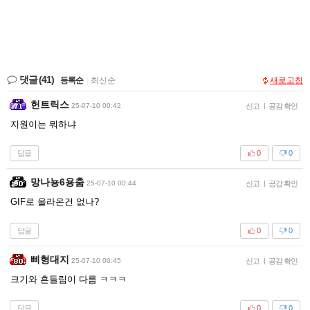
댓글
(41)
등록순
|
최신순
새로고침
헌트릭스
25-07-10 00:42
신고
|
공감 확인
지원이는 뭐하냐
답글
0
0
망나뇽6용춤
25-07-10 00:44
신고
|
공감 확인
GIF로 올라온건 없나?
답글
0
0
삐형대지
25-07-10 00:45
신고
|
공감 확인
크기와 흔들림이 다름 ㅋㅋㅋ
답글
0
0