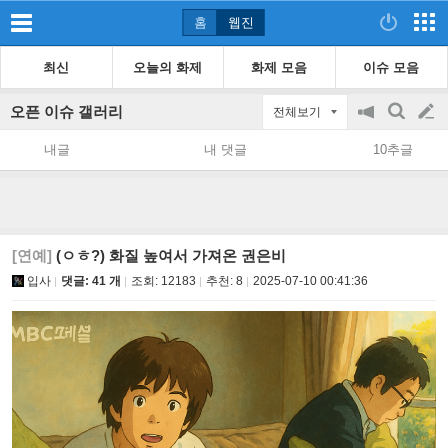
홈
웹진
최신
오늘의 화제
화제 모음
이슈 모음
오픈 이슈 갤러리
전체보기
공
검
글
지
색
내글
내 댓글
10추글
on/off
쓰
기
[연예]
(ㅇㅎ?) 화질 높여서 가져온 권은비
입사
댓글: 41 개
조회:
12183
추천:
8
2025-07-10 00:41:36