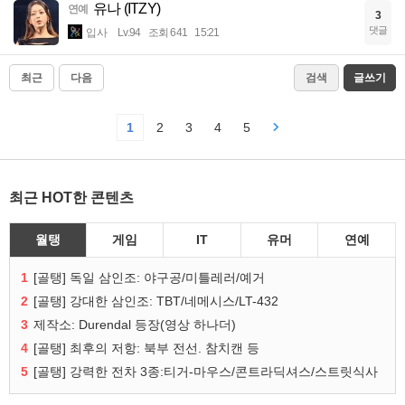
유나 (ITZY)
연예
3
댓글
입사
Lv.94
조회 641
15:21
최근
다음
검색
글쓰기
1
2
3
4
5
최근 HOT한 콘텐츠
월탱
게임
IT
유머
연예
1
[골탱] 독일 삼인조: 야구공/미틀레러/예거
2
[골탱] 강대한 삼인조: TBT/네메시스/LT-432
3
제작소: Durendal 등장(영상 하나더)
4
[골탱] 최후의 저항: 북부 전선. 참치캔 등
5
[골탱] 강력한 전차 3종:티거-마우스/콘트라딕셔스/스트릿식사