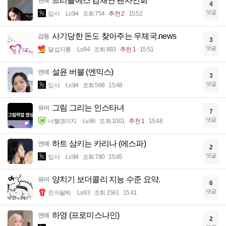
트리플에스 김채연 팬사인회
연예
4
댓글
입사
Lv.94
조회 754
추천 2
15:52
사기당한 돈도 찾아주는 우체국.news
감동
3
댓글
달섭지롱
Lv.94
조회 893
추천 1
15:51
설윤 버블 (엔믹스)
연예
3
댓글
입사
Lv.94
조회 568
15:48
그림 그리는 인스타녀
유머
7
댓글
너빨갱이지
Lv.86
조회 1001
추천 1
15:48
하트 삼키는 카리나 (에스파)
연예
2
댓글
입사
Lv.94
조회 780
15:45
양치기 보더콜리 지능 수준 요약.
유머
6
댓글
전자팔찌
Lv.93
조회 1591
15:41
하영 (프로미스나인)
연예
2