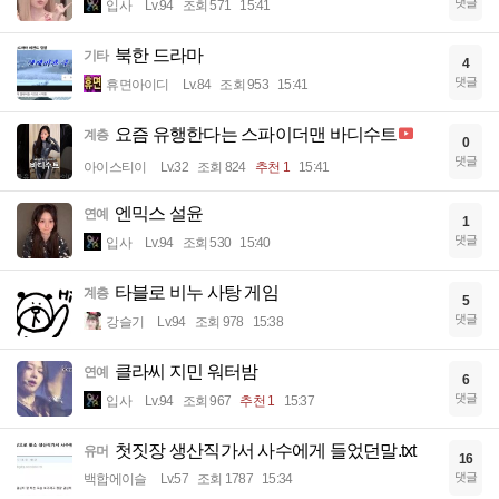
댓글
입사
Lv.94
조회 571
15:41
북한 드라마
기타
4
댓글
휴면아이디
Lv.84
조회 953
15:41
요즘 유행한다는 스파이더맨 바디수트
계층
0
댓글
아이스티이
Lv.32
조회 824
추천 1
15:41
엔믹스 설윤
연예
1
댓글
입사
Lv.94
조회 530
15:40
타블로 비누 사탕 게임
계층
5
댓글
강슬기
Lv.94
조회 978
15:38
클라씨 지민 워터밤
연예
6
댓글
입사
Lv.94
조회 967
추천 1
15:37
첫짓장 생산직가서 사수에게 들었던말.txt
유머
16
댓글
백합에이슬
Lv.57
조회 1787
15:34