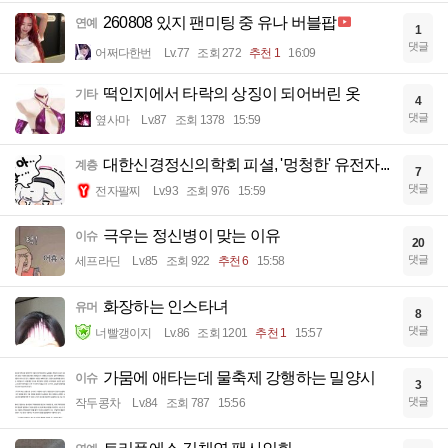
260808 있지 팬미팅 중 유나 버블팝
연예
1
댓글
어쩌다한번
Lv.77
조회 272
추천 1
16:09
떡인지에서 타락의 상징이 되어버린 옷
기타
4
댓글
옆사마
Lv.87
조회 1378
15:59
대한신경정신의학회 피셜, '멍청한' 유전자...
계층
7
댓글
전자팔찌
Lv.93
조회 976
15:59
극우는 정신병이 맞는 이유
이슈
20
댓글
세프라딘
Lv.85
조회 922
추천 6
15:58
화장하는 인스타녀
유머
8
댓글
너빨갱이지
Lv.86
조회 1201
추천 1
15:57
가뭄에 애타는데 물축제 강행하는 밀양시
이슈
3
댓글
작두콩차
Lv.84
조회 787
15:56