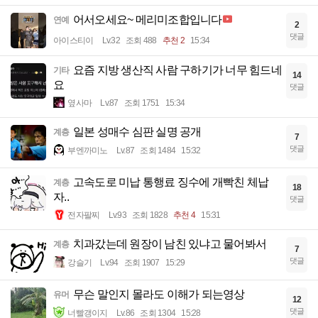
어서오세요~ 메리미조합입니다
연예
2
댓글
아이스티이
Lv.32
조회 488
추천 2
15:34
요즘 지방 생산직 사람 구하기가 너무 힘드네
기타
14
요
댓글
옆사마
Lv.87
조회 1751
15:34
일본 성매수 심판 실명 공개
계층
7
댓글
부엔까미노
Lv.87
조회 1484
15:32
고속도로 미납 통행료 징수에 개빡친 체납
계층
18
자..
댓글
전자팔찌
Lv.93
조회 1828
추천 4
15:31
치과갔는데 원장이 남친 있냐고 물어봐서
계층
7
댓글
강슬기
Lv.94
조회 1907
15:29
무슨 말인지 몰라도 이해가 되는영상
유머
12
댓글
너빨갱이지
Lv.86
조회 1304
15:28