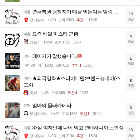
연금복권 당첨자가 매달 받는다는 알림.....
계층
19
댓글
전자팔찌
Lv.93
조회 2053
추천 1
15:28
요즘 배달 파스타 근황
계층
4
댓글
강슬기
Lv.94
조회 1530
15:27
페이커가 말했습니다.
기타
1
댓글
아이스티이
Lv.32
조회 615
추천 1
15:25
★외국영화★스파이더맨:브랜드뉴데이(스
기타
8
포X)
댓글
리뷰
Lv.86
조회 888
추천 4
15:25
엄마의 몰래카메라
유머
3
댓글
부엔까미노
Lv.87
조회 1335
추천 1
15:24
33살 여자인데 나이 먹고 연애하니까 느낀점.
계층
10
댓글
전자팔찌
Lv.93
조회 2104
추천 1
15:24