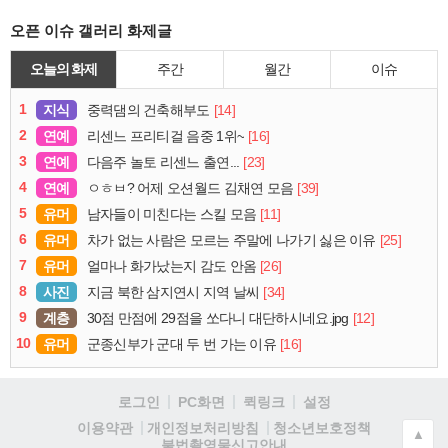
오픈 이슈 갤러리 화제글
오늘의 화제
주간
월간
이슈
1
지식
[14]
중력댐의 건축해부도
2
연예
[16]
리센느 프리티걸 음중 1위~
3
연예
[23]
다음주 놀토 리센느 출연...
4
연예
[39]
ㅇㅎㅂ? 어제 오션월드 김채연 모음
5
유머
[11]
남자들이 미친다는 스킬 모음
6
유머
[25]
차가 없는 사람은 모르는 주말에 나가기 싫은 이유
7
유머
[26]
얼마나 화가났는지 감도 안옴
8
사진
[34]
지금 북한 삼지연시 지역 날씨
9
계층
[12]
30점 만점에 29점을 쏘다니 대단하시네요.jpg
10
유머
[16]
군종신부가 군대 두 번 가는 이유
로그인
PC화면
퀵링크
설정
청소년보호정책
이용약관
개인정보처리방침
▲
불법촬영물신고안내