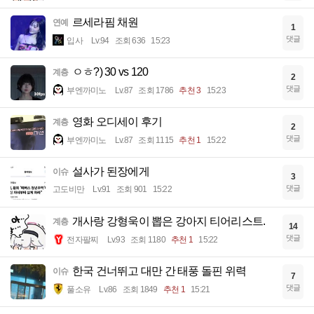
르세라핌 채원
연예
1
댓글
입사
Lv.94
조회 636
15:23
ㅇㅎ?) 30 vs 120
계층
2
댓글
부엔까미노
Lv.87
조회 1786
추천 3
15:23
영화 오디세이 후기
계층
2
댓글
부엔까미노
Lv.87
조회 1115
추천 1
15:22
설사가 된장에게
이슈
3
댓글
고도비만
Lv.91
조회 901
15:22
개사랑 강형욱이 뽑은 강아지 티어리스트.
계층
14
댓글
전자팔찌
Lv.93
조회 1180
추천 1
15:22
한국 건너뛰고 대만 간 태풍 돌핀 위력
이슈
7
댓글
풀소유
Lv.86
조회 1849
추천 1
15:21