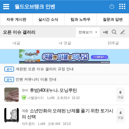
월드오브탱크
인벤
자유 게시판
실시간 소식
팁과 노하우
질문과 답변
오픈 이슈 갤러리
전체보기
공
검
글
지
색
내글
내 댓글
10추글
on/off
쓰
기
개편된 오픈 이슈 갤러리 규정 안내
인벤 커뮤니티 이용 안내
후방)40대누나. 모닝루틴
유머
6
댓글
너빨갱이지
Lv.86
조회 814
16:10
소년만화의 오래된 난제를 풀기 위한 토가시
계층
4
의 선택
댓글
작두콩차
Lv.84
조회 444
16:10