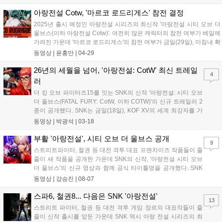
이 특징이다. 플레이어는 REV 블로우를 비롯해 REV 아츠, RE...
아랑전설 Cotw, '마르코 로드리게스' 참전 결정
2025년 출시 예정인 아랑전설 시리즈의 최신작 '아랑전설 시티 오브 더
울브스(이하 아랑전설 Cotw)'. 여전히 많은 캐릭터의 참전 여부가 베일에
가려진 가운데 '마르코 로드리게스'의 참전 여부가 금일(29일), 마침내 확
정됐다. '아랑: 마크 오브 더 울브스'에서 새롭게 플레이어블 캐릭터로 합
동영상 |
윤홍만
|
04-29
류한 마르코 로드리게스는 '비스트'라는 이명을 지닌 무투가...
26년의 세월을 넘어, '아랑전설: CotW' 최신 트레일
4
러
더 킹 오브 파이터즈15를 잇는 SNK의 신작 '아랑전설: 시티 오브
더 울브스(FATAL FURY: CotW, 이하 COTW)'의 신규 트레일러 2
종이 공개됐다. SNK는 금일(18일), KOF XV의 세계 최강자를 가
리는 대회인 'SWC 2023' 결승전 직후 최신작 COTW의 신규 트레
동영상 |
박광석
|
03-18
일러 2종을 깜짝 발표했다. 이날 공개된 2종의 트레일러는 각각...
부활 '아랑전설', 시티 오브 더 울브스 공개
9
스트리트파이터, 철권 등 대전 격투 대표 프랜차이즈 작품들이 줄
줄이 새 작품을 공개한 가운데 SNK의 신작, '아랑전설 시티 오브
더 울브스'의 신규 영상과 함께 공식 타이틀명을 공개했다. SNK
는 한국 시각으로 7일 오전 미국 라스베이거스에서 진행된 격투
동영상 |
강승진
|
08-07
게임 대회 EVO2023에서 진행된 더 킹 오브 파이터즈15(KOF15)
결승전 직후 신작 아랑전설...
스파6, 철권8... 다음은 SNK '아랑전설'
13
스트리트 파이터, 철권 등 대전 격투 게임 장르의 대표작들이 줄
줄이 신작 출시를 앞둔 가운데 SNK 역시 아랑 전설 시리즈의 최