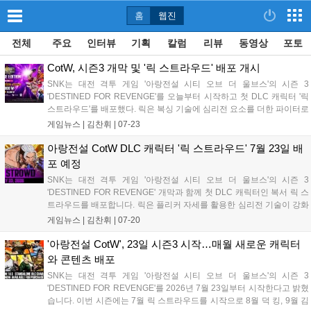
홈
웹진
전체
주요
인터뷰
기획
칼럼
리뷰
동영상
포토
CotW, 시즌3 개막 및 '릭 스트라우드' 배포 개시
SNK는 대전 격투 게임 '아랑전설 시티 오브 더 울브스'의 시즌 3
'DESTINED FOR REVENGE'를 오늘부터 시작하고 첫 DLC 캐릭터 '릭
스트라우드'를 배포했다. 릭은 복싱 기술에 심리전 요소를 더한 파이터로
RPG 및 아케이드 모드가 추가된다. 또한 본편과 전 시즌 패스를 포함한
게임뉴스 |
김찬휘
|
07-23
'리벤지 에디션'도 출시됐으며, 향후 매월 새로운 DLC 캐릭터가 순차적
으로 업데이트될 예정이다....
아랑전설 CotW DLC 캐릭터 '릭 스트라우드' 7월 23일 배
포 예정
SNK는 대전 격투 게임 '아랑전설 시티 오브 더 울브스'의 시즌 3
'DESTINED FOR REVENGE' 개막과 함께 첫 DLC 캐릭터인 복서 릭 스
트라우드를 배포합니다. 릭은 플리커 자세를 활용한 심리전 기술이 강화
된 테크니컬 파이터로, 이번 시즌을 통해 매월 새로운 DLC 캐릭터와 스
게임뉴스 |
김찬휘
|
07-20
테이지가 순차적으로 추가될 예정입니다. 아울러 모든 시즌 패스가 포함
된 리벤지 에디션도 함께 제공되어 사우스 타운의 전투가 더욱 뜨거워질
'아랑전설 CotW', 23일 시즌3 시작…매월 새로운 캐릭터
전망입니다....
와 콘텐츠 배포
SNK는 대전 격투 게임 '아랑전설 시티 오브 더 울브스'의 시즌 3
'DESTINED FOR REVENGE'를 2026년 7월 23일부터 시작한다고 밝혔
습니다. 이번 시즌에는 7월 릭 스트라우드를 시작으로 8월 덕 킹, 9월 김