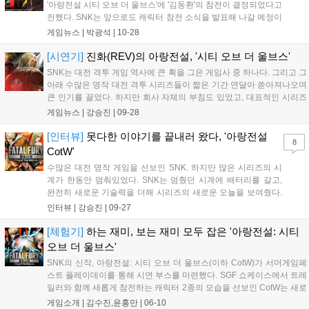
'아랑전설 시티 오브 더 울브스'에 '김동환'의 참전이 결정되었다고
전했다. SNK는 앞으로도 캐릭터 참전 소식을 발표해 나갈 예정이
므로 많은 기대를 바란다는 당부의 인사를 함께 전했다. 김동환 |
게임뉴스 |
박광석
|
10-28
KIM DONG HWAN 성우 : [일본어] 타케우치 에이지 [영어] Jerron
Ba...
[시연기]
진화(REV)의 아랑전설, '시티 오브 더 울브스'
SNK는 대전 격투 게임 역사에 큰 획을 그은 게임사 중 하나다. 그리고 그
아래 수많은 명작 대전 격투 시리즈들이 짧은 기간 연달아 쏟아져나오며
큰 인기를 끌었다. 하지만 회사 자체의 부침도 있었고, 대표적인 시리즈
들은 올스타전에 가까웠던 더 킹 오브 파이터즈(KOF) 시리즈의 인기에
게임뉴스 |
강승진
|
09-28
밀리기 시작했다. 아랑전설과 용호의 권 캐릭터에 타장르 게임들의 캐릭
터...
[인터뷰]
못다한 이야기를 끝내러 왔다, '아랑전설
8
CotW'
수많은 대전 명작 게임을 선보인 SNK. 하지만 많은 시리즈의 시
계가 한동안 멈춰있었다. SNK는 멈췄던 시계에 배터리를 갈고,
완전히 새로운 기술력을 더해 시리즈의 새로운 오늘을 보여줬다.
'아랑전설 시티 오브 더 울브스'도 그런 게임 중 하나다. 2025년 출
인터뷰 |
강승진
|
09-27
시를 앞뒀으니 전작으로부터 20년 이상 훌쩍 지나 팬들을 찾는 셈
이다. 오랜 시간만큼이나 외형적...
[체험기]
하는 재미, 보는 재미 모두 잡은 '아랑전설: 시티
오브 더 울브스'
SNK의 신작, 아랑전설: 시티 오브 더 울브스(이하 CotW)가 서머게임페
스트 플레이데이를 통해 시연 부스를 마련했다. SGF 쇼케이스에서 트레
일러와 함께 새롭게 참전하는 캐릭터 2종의 모습을 선보인 CotW는 새로
운 REV 시스템을 통해 대전 중 독특한 공격 옵션들을 사용할 수 있는 것
게임소개 |
김수진,윤홍만
|
06-10