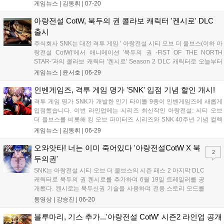
갑환, 11월 라오콘이 순차 참전하며 10월과 12월에는 미공개 캐릭터가
게임뉴스 |
김동휘
|
07-20
추가됩니다. 또한 DLC 캐릭터 단독 판매와 레전드 에디션 가격 조정도
함께 진행될 예정입니다....
아랑전설 CotW, 북두의 권 콜라보 캐릭터 '켄시로' DLC
출시
주식회사 SNK는 대전 격투 게임 ' 아랑전설 시티 오브 더 울브스(이하 아
랑전설 CotW)'에서 애니메이션 '북두의 권 -FIST OF THE NORTH
STAR-'과의 콜라보 캐릭터 '켄시로' Season 2 DLC 캐릭터로 오늘부터
배포 시작했으며, 2026년 7월부터 Season 3가 개막한다고 밝혔다. 북
게임뉴스 |
윤서호
|
06-29
두의 권과 아랑전설 CotW의 콜라보는 20...
인벤게임즈, 격투 게임 명가 'SNK' 입점 기념 할인 개시!
격투 게임 명가 SNK가 개발한 인기 타이틀 9종이 인벤게임즈에 새롭게
입점했습니다. 이번 라인업에는 시리즈 최신작인 아랑전설: 시티 오브
더 울브스를 비롯해 킹 오브 파이터즈 시리즈와 SNK 40주년 기념 컬렉
션 등이 포함되었습니다. 입점을 기념해 2026년 6월 26일 18시부터 7월
게임뉴스 |
김동휘
|
06-29
10일 18시까지 최대 70% 할인 행사가 진행되며, 네이버페이 포인트 적
립 등 추가 혜택도 제공됩니다. 자세한 정보는 인벤게임즈 공식 스토어
오와앗타! 너는 이미 죽어있다 '아랑전설CotW X 북
2
에서 확인 가능합니다....
두의권'
SNK는 아랑전설 시티 오브 더 울브스의 시즌 패스 2 마지막 DLC
캐릭터로 북두의 권 켄시로를 추가하며 6월 19일 트레일러를 공
개했다. 켄시로는 북두신권 기술을 사용하며 전용 스토리 모드를
지원한다. 구체적인 배포 일정은 미정이나 6월 26일부터 28일까
동영상 |
강승진
|
06-20
지 열리는 EVO 2026 현장에서 선행 체험이 가능하다....
블루마리, 기스 추가...'아랑전설 CotW' 시즌2 라인업 공개