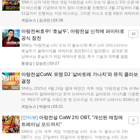
SNK가 신작 대전 액션 게임 '아랑전설 시티 오브 더 울브스' 2차 오픈 베
타 테스트를 기념하여 유저 참여 이벤트를 진행한다. 3월 27일부터 3월
31일까지 진행되는 이번 테스트는 그리폰 마스크 포함 9명의 캐릭터와
트레이닝 모드를 스팀에서 즐길 수 있다. 스팀 찜하기 이벤트 참여 시 추
게임뉴스 |
김규만
|
03-28
첨을 통해 스팀덱, 스팀 키 등을 증정하며, 응원 댓글 이벤트 참여 시 한
정판 굿즈를 제공한다. '아랑전설 시티 오브 더 울브스'는 2025년 4월 24
아랑전써호우! '호날두', 아랑전설 신작에 파이터로
10
일 출시 예정이다....
공식 참전
SNK는 '아랑전설 시티 오브 더 울브스'에 축구 스타 크리스티아누
호날두가 플레이어블 캐릭터로 참전한다고 발표했다. 공개된 영
상에서는 호날두가 게임 캐릭터로 등장, 축구 기술과 격투를 결합
한 스타일을 선보인다. '풋볼+마샬 아츠' 콘셉트로, 붉은색과 초록
동영상 |
강승진
|
03-27
색 유니폼을 입고 호우 포즈를 취하는 모습도 담겼다. '아랑전설
시티 오브 더 울브스'는 한국어화되어 4월 24일 PS4, PS5,
아랑전설CotW, 유명 DJ '살바토레 가나치'와 뮤직 콜라보
XBX|S, 스팀, 에픽게임즈 스토어에서 출시될 예정이다....
결정
SNK는 2025년 4월 24일 발매 예정인 격투 게임 '아랑전설 City of the
Wolves'의 컬래버레이션 뮤직 슈퍼바이저로 살바토레 가나치를 기용했
다. 'REV IT UP'을 키워드로 한 오리지널 곡 19곡이 스테이지 BGM으로
수록될 예정이다. 살바토레 가나치는 큐레이션과 코디네이터 역할을 담
게임뉴스 |
박광석
|
03-21
당하며 오리지널 곡도 직접 제작했다....
[인터뷰]
아랑전설 CotW 2차 OBT, "개선된 매칭에
3
트레이닝 모드까지"
SNK의 신작 격투 게임 '아랑전설 시티 오브 더 울브스'의 2차
OBT가 오는 27일부터 31일까지 진행된다. '아랑전설 시티 오브