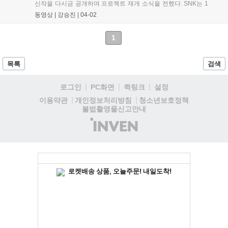
신작을 다시금 공개하며 프로젝트 재개 소식을 전했다. SNK는 1
일 세계 대전 격투 게임 대회 Evolution Championship Series
동영상 |
강승진
|
04-02
Japan(EVO Japan)2023에 맞춰 자사 타이틀의 신규 정보를 전
했다. 더...
1
목록
검색
로그인
PC화면
퀵링크
설정
청소년보호정책
이용약관
개인정보처리방침
불법촬영물신고안내
(주)
인
벤