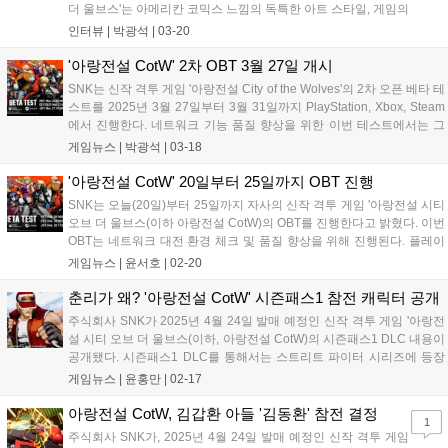
더 울브스'는 아메리칸 코믹스 느낌의 독특한 아트 스타일, 게임의
템포를 한층 더 끌어올리는 새로운 'REV 시스템', 그리고 초급자
인터뷰 |
박광석
|
03-20
부터 상급자까지 함께 즐길 수 있도록 두 가지 서로 다른 조작 스
타일을 제공하는 것이 특징이...
'아랑전설 CotW' 2차 OBT 3월 27일 개시
SNK는 신작 격투 게임 '아랑전설 City of the Wolves'의 2차 오픈 베타 테
스트를 2025년 3월 27일부터 3월 31일까지 PlayStation, Xbox, Steam
에서 진행한다. 네트워크 기능 품질 향상을 위한 이번 테스트에서는 그
리폰 마스크를 포함한 9명의 캐릭터와 트레이닝 모드 등을 플레이할 수
게임뉴스 |
박광석
|
03-18
있다. 특히, PlayStation Plus나 Xbox Game Pass 미가입자도 참여 가능
하다....
'아랑전설 CotW' 20일부터 25일까지 OBT 진행
SNK는 오늘(20일)부터 25일까지 자사의 신작 격투 게임 '아랑전설 시티
오브 더 울브스(이하 아랑전설 CotW)의 OBT를 진행한다고 밝혔다. 이번
OBT는 네트워크 대전 환경 체크 및 품질 향상을 위해 진행된다. 플레이
어블 캐릭터는 시리즈 전통의 인기 캐릭터 '시라누이 마이'와 '테리 보가
게임뉴스 |
윤서호
|
02-20
드'를 비롯해 플레이어블 캐릭터로 첫 등장한 'B.제니' ,...
춘리가 왜? '아랑전설 CotW' 시즌패스1 참전 캐릭터 공개
주식회사 SNK가 2025년 4월 24일 발매 예정인 신작 격투 게임 '아랑전
설 시티 오브 더 울브스(이하, 아랑전설 CotW)의 시즌패스1 DLC 내용이
공개됐다. 시즌패스1 DLC를 통해서는 스트리트 파이터 시리즈에 등장
하는 켄과 춘리에 더불어 아랑전설 시리즈의 앤디 보가드와 죠 히가시,
게임뉴스 |
윤홍만
|
02-17
용호의 권 시리즈의 미스터 빅 5명의 캐릭터가 '아랑전설 Cot...
아랑전설 CotW, 김갑환 아들 '김동환' 참전 결정
1
주식회사 SNK가, 2025년 4월 24일 발매 예정인 신작 격투 게임