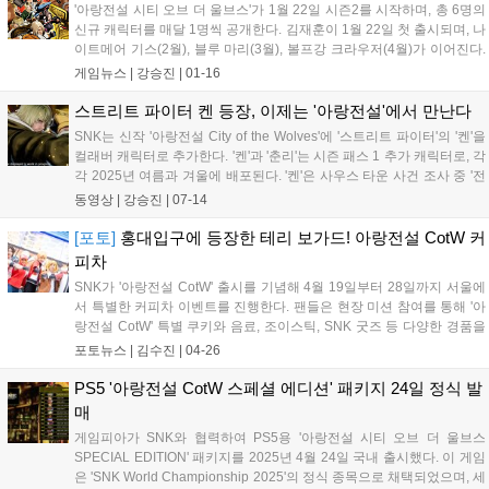
'아랑전설 시티 오브 더 울브스'가 1월 22일 시즌2를 시작하며, 총 6명의
신규 캐릭터를 매달 1명씩 공개한다. 김재훈이 1월 22일 첫 출시되며, 나
이트메어 기스(2월), 블루 마리(3월), 볼프강 크라우저(4월)가 이어진다.
5, 6월에는 미스터리 캐릭터가 추가된다. 시즌2 개막일에는 게임 밸런스
게임뉴스 |
강승진
|
01-16
조정도 진행된다....
스트리트 파이터 켄 등장, 이제는 '아랑전설'에서 만난다
SNK는 신작 '아랑전설 City of the Wolves'에 '스트리트 파이터'의 '켄'을
컬래버 캐릭터로 추가한다. '켄'과 '춘리'는 시즌 패스 1 추가 캐릭터로, 각
각 2025년 여름과 겨울에 배포된다. '켄'은 사우스 타운 사건 조사 중 '전
설의 늑대'와 만나 새로운 이야기를 펼친다. '켄'과 '테리'의 첫 만남, 사우
동영상 |
강승진
|
07-14
스 타운 음모에 휘말린 '켄'의 이야기가 전개된다. 시즌 패스 1이 포함된
스페셜 에디션만 판매된다....
[포토]
홍대입구에 등장한 테리 보가드! 아랑전설 CotW 커
피차
SNK가 '아랑전설 CotW' 출시를 기념해 4월 19일부터 28일까지 서울에
서 특별한 커피차 이벤트를 진행한다. 팬들은 현장 미션 참여를 통해 '아
랑전설 CotW' 특별 쿠키와 음료, 조이스틱, SNK 굿즈 등 다양한 경품을
받을 수 있다. 굿즈는 아크릴 스탠드, 뱃지, 티셔츠 등으로 구성됐다....
포토뉴스 |
김수진
|
04-26
PS5 '아랑전설 CotW 스페셜 에디션' 패키지 24일 정식 발
매
게임피아가 SNK와 협력하여 PS5용 '아랑전설 시티 오브 더 울브스
SPECIAL EDITION' 패키지를 2025년 4월 24일 국내 출시했다. 이 게임
은 'SNK World Championship 2025'의 정식 종목으로 채택되었으며, 세