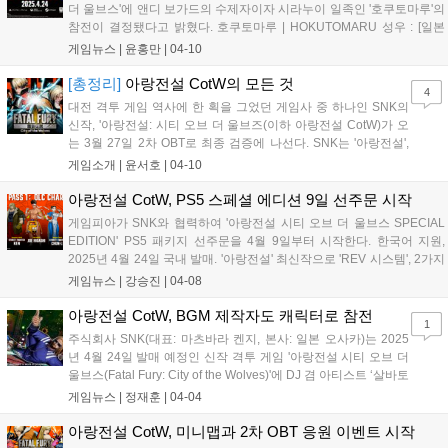
더 울브스'에 앤디 보가드의 수제자이자 시라누이 일족인 '호쿠토마루'의
참전이 결정됐다고 밝혔다. 호쿠토마루 | HOKUTOMARU 성우 : [일본
어] 에노키 준야 | [영어] 칼렙 옌 - 시라누이 마이와 앤디 보가드의 제자.
게임뉴스 |
윤홍만
|
04-10
지난 대회 이후 하산해 테리의 도움으로 도시에서 생활...
[총정리]
아랑전설 CotW의 모든 것
4
대전 격투 게임 역사에 한 획을 그었던 게임사 중 하나인 SNK의
신작, '아랑전설: 시티 오브 더 울브즈(이하 아랑전설 CotW)가 오
는 3월 27일 2차 OBT로 최종 검증에 나선다. SNK는 '아랑전설',
'용호의 권', '사무라이 쇼다운' 등 90년대 게이머들이면 한 번씩 접
게임소개 |
윤서호
|
04-10
해보았을 대전 격투 게임을 연달아 제작하며 큰 인기를 끌었다.
그러나 올스타...
아랑전설 CotW, PS5 스페셜 에디션 9일 선주문 시작
게임피아가 SNK와 협력하여 '아랑전설 시티 오브 더 울브스 SPECIAL
EDITION' PS5 패키지 선주문을 4월 9일부터 시작한다. 한국어 지원,
2025년 4월 24일 국내 발매. '아랑전설' 최신작으로 'REV 시스템', 2가지
조작 모드 제공. DLC 캐릭터 5명 포함 총 22명 참전, 싱글 플레이 RPG
게임뉴스 |
강승진
|
04-08
모드 'EOST' 추가. 시즌 패스 1 특전으로 '아랑전설 2 테리' 코스튬, 앤디
보가드(2025년 여름), 켄(2025년 여름), 죠 히가시(2025년 가을), 춘리
아랑전설 CotW, BGM 제작자도 캐릭터로 참전
1
(2025년 겨울), 미스터 빅(2026년 초) DLC 캐릭터 제공....
주식회사 SNK(대표: 마츠바라 켄지, 본사: 일본 오사카)는 2025
년 4월 24일 발매 예정인 신작 격투 게임 '아랑전설 시티 오브 더
울브스(Fatal Fury: City of the Wolves)'에 DJ 겸 아티스트 ‘살바토
레 가나치(Salvatore Ganacci)’의 참전이 확정되었음을 발표했
게임뉴스 |
정재훈
|
04-04
다. 이번 컬래버레이션은 '아랑전설'과 전 세계 인...
아랑전설 CotW, 미니맵과 2차 OBT 응원 이벤트 시작