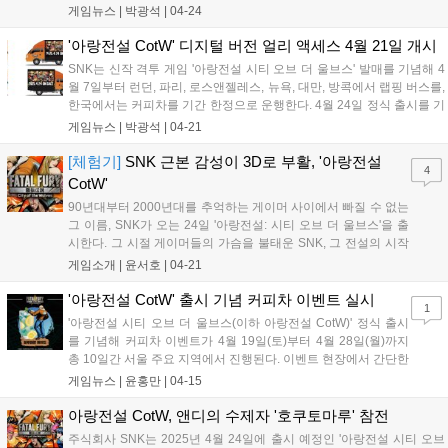
계 대회가 개최될 예정이다. 최신작은 'REV 시스템'과 진화된 '배틀 시스
게임뉴스 |
박광석
|
04-24
템'을 탑재했다. 총 22명의 캐릭터가 참전하며, 'EOST' 모드와 온라인 대
전, 캐릭터 커스터마이즈 기능도 제공한다....
'아랑전설 CotW' 디지털 버전 얼리 액세스 4월 21일 개시
SNK는 신작 격투 게임 '아랑전설 시티 오브 더 울브스' 발매를 기념해 4
월 7일부터 런던, 파리, 로스앤젤레스, 뉴욕, 대만, 방콕에서 랩핑 버스를,
한국에서는 커피차를 기간 한정으로 운행한다. 4월 24일 정식 출시를 기
념하는 커피차 이벤트와 코스프레 참가자도 모집하며, 4월 26일 홍대 인
게임뉴스 |
박광석
|
04-21
근에서 코스프레 행사도 진행한다....
[체험기]
SNK 근본 감성이 3D로 부활, '아랑전설
4
CotW'
90년대부터 2000년대를 추억하는 게이머 사이에서 빠질 수 없는
그 이름, SNK가 오는 24일 '아랑전설: 시티 오브 더 울브스'을 출
시한다. 그 시절 게이머들의 가슴을 불태운 SNK, 그 전설의 시작
점인 '아랑전설'의 이야기가 26년 만에 다시 부활하는 셈이다. 그
게임소개 |
윤서호
|
04-21
만큼 막중한 무게를 짊어진 '아랑전설 CotW'는 최초 공개 당시부
터 관심을 받을 수밖에...
'아랑전설 CotW' 출시 기념 커피차 이벤트 실시
1
'아랑전설 시티 오브 더 울브스(이하 아랑전설 CotW)' 정식 출시
를 기념해 커피차 이벤트가 4월 19일(토)부터 4월 28일(월)까지
총 10일간 서울 주요 지역에서 진행된다. 이벤트 현장에서 간단한
미션에 참여하면, '아랑전설 CotW'만의 특별 쿠키 & 음료, 그리고
게임뉴스 |
윤홍만
|
04-15
다양한 경품을 받을 수 있다. ■ '아랑전설 CotW' 커피차 이벤트 및
경품 소...
아랑전설 CotW, 앤디의 수제자 '호쿠토마루' 참전
주식회사 SNK는 2025년 4월 24일에 출시 예정인 '아랑전설 시티 오브