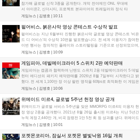
참가해 글로벌 신작 3종을 공개한다. 개막 전야제인 ONL 무대에
서 아이온2, 신더시티, 프로젝트 본파이어의 트레일러와 정식 타
이틀이 발표될 예정이다. 특히 아이온2는 9월 30일 얼리액세스를
게임뉴스 |
김병호
|
10:11
앞두고 있으며, 프로젝트 본파이어는 이번 행사를 통해 처음으로
베일을 벗는다. 또한 북미 스튜디오가 개발 중인 길드워3는 B2B
펄어비스, 붉은사막 영상 콘테스트 수상작 발표
관에 출품되어 글로벌 시장 공략에 나선다. 엔씨는 이번 행사를
펄어비스는 지난 6월부터 진행한 붉은사막 글로벌 영상 콘테스트 '비욘
통해 전 세계 이용자와의 접점을 확대하고 신작에 대한 기대감을
드 디 어비스'의 수상작 10편을 발표했습니다. 전 세계 이용자가 참여한
극대화할 계획이다....
이번 행사는 창의적인 플레이와 스토리텔링을 기준으로 선정되었으며,
수상자들에게는 펄어비스 사옥 '홈 원' 초청 혜택과 기념 주화 및 굿즈가
게임뉴스 |
김병호
|
10:09
제공될 예정입니다. 붉은사막은 광활한 오픈월드 파이웰을 배경으로 주
인공 클리프의 여정을 담은 액션 어드벤처 게임으로 기대를 모으고 있습
게임피아, 데빌메이크라이 5 스위치 2판 예약판매
니다....
게임피아는 캡콤과 협력하여 닌텐도 스위치 2용 데빌메이크라이 5 데빌
헌터 에디션의 패키지 예약판매를 2026년 8월 7일부터 시작한다고 밝
혔다. 전 세계 1,100만 장 이상 팔린 명작을 60fps로 최적화한 이 게임은
한국어를 공식 지원하며, 본편 외 다양한 추가 콘텐츠가 포함된다. 국내
게임뉴스 |
김병호
|
10:06
정식 발매일은 2026년 8월 28일이며, 예약판매는 소프라노 등 온라인
쇼핑몰에서 진행된다. 청소년 이용 불가 등급이다....
위메이드 미르4, 글로벌 5주년 헌정 영상 공개
위메이드가 글로벌 서비스 5주년을 맞은 MMORPG 미르4의 이용자 헌
정 영상 2종을 공개했다. 2021년 8월 26일 출시된 미르4는 지난 5년간
누적 계정 2,440만 개, 비곡 점령전 1만 5천 회 등 성과를 냈다. 위메이드
는 감사의 의미를 담은 오리지널 음원 뮤직비디오와 성과 정리 영상을
게임뉴스 |
김병호
|
10:01
공식 유튜브에 공개했으며, 향후 꾸준한 업데이트로 이용자와 함께 성장
하겠다는 의지를 밝혔다....
포켓몬코리아, 잠실서 포켓몬 별빛낙원 16일 개최