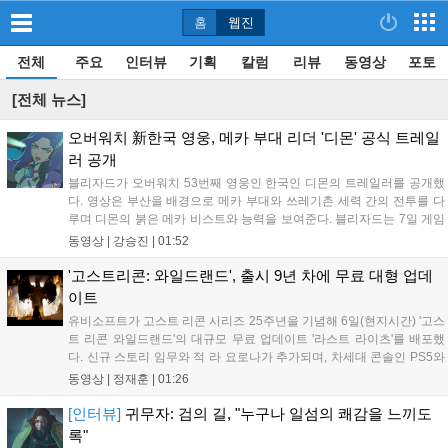
홈
웹진
전체
주요
인터뷰
기획
칼럼
리뷰
동영상
포토
[전체 뉴스]
오버워치 新한국 영웅, 메카 부대 리더 '디몬' 공식 트레일
러 공개
블리자드가 오버워치 53번째 영웅인 한국인 디몬의 트레일러를 공개했
다. 영상은 부산을 배경으로 메카 부대와 쓰레기촌 세력 간의 전투를 다
루며 디몬의 붉은 메카 비스트와 능력을 보여준다. 블리자드는 7일 게임
플레이 영상 공개를 시작으로 10일 시즌4 트레일러를 선보이며, 11일 시
동영상 |
강승진
|
01:52
작되는 시즌4를 통해 디몬을 정식 출시할 예정이다. 향후 메카 부대와 탈
론의 대립이 본격화될 전망이다....
'고스트리콘: 와일드랜드', 출시 9년 차에 무료 대형 업데
이트
유비소프트가 고스트 리콘 시리즈 25주년을 기념해 6일(현지시간) '고스
트 리콘 와일드랜드'의 대규모 무료 업데이트 '라스트 라이츠'를 배포했
다. 신규 스토리 임무와 적 라 요로나가 추가되며, 차세대 콘솔인 PS5와
Xbox Series X|S에서 4K 60FPS를 지원한다. 또한 편의성 개선과 함께
동영상 |
정재훈
|
01:26
과거 콘텐츠가 복원되어 기존 및 신규 이용자 모두에게 새로운 즐길 거
리를 제공한다....
[인터뷰]
귀무자: 검의 길, "누구나 일섬의 쾌감을 느끼도
록"