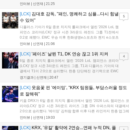
지만, 젠지 e스포츠의 홈 경기에서 원정 승리를 챙기며 분위기를
인터뷰 |
신연재
|
21:25
다잡은 T1은 이날 게임에서는 경기력이 완전히 제 궤도에 오른 듯
한 모습이었다. 다음은...
[LCK]
김대호 감독, "패인, 명쾌하고 심플...다시 힘낼
5
수 있어"
디플러스 기아가 6일 종로 치지직 롤파크에서 열린 '2026 LoL 챔
피언스 코리아(LCK)' 정규 시즌 3라운드 레전드 그룹 T1전에서
0:2로 패했다. EWC 우승 이후 한화생명e스포츠와 젠지 e스포츠
를 잡아내며 기세를 끌어올렸지만, 경기력이 제 궤도에 오른 T1은
인터뷰 |
신연재
|
21:06
확실히 강했다. 경기 종료 후 기자회견에 참석한 김대호 감독은
"오늘 져서 너무 아쉽다"...
[LCK]
'페이즈' 날뛴 T1, DK 연승 끊고 1위 지켜
4
6일 종로 치지직 롤파크에서 열린 '2026 LoL 챔피언스 코리아
(LCK)' 정규 시즌 3라운드 레전드 그룹, T1과 디플러스 기아의 대
결에서 T1이 2:0으로 승리했다. 한층 단단해진 경기력으로 EWC
우승을 기점으로 파죽지세의 연승을 이어가던 디플러스 기아를
경기결과 |
신연재
|
20:47
잠재웠다. 1세트, T1이 앞서갔다. 바텀 듀오 킬로 주도권을 잡은
T1은 첫 드래곤을 두드렸...
[LCK]
웃음꽃 핀 '에이밍', "KRX 팀원들, 부담스러울 정도
로 잘해줘"
키움 DRX가 6일 종로 치지직 롤파크에서 열린 '2026 LoL 챔피언스 코
리아(LCK)' 정규 시즌 3라운드 라이즈 그룹 DN 수퍼스와의 대결에서
2:0으로 승리했다. '에이밍' 김하람 합류 이후 다른 라인까지 한층 업그레
이드 된 경기력을 보여주며 기분 좋은 2연승을 달렸다. 경기 종료 후 기
인터뷰 |
신연재
|
19:03
자실을 찾은 '에이밍'은 한층 밝아진 모습이었다. "합류한 지...
[LCK]
KRX, '유칼' 활약에 2연승...연패 누적 DN, 플