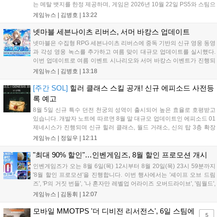
는 메탈 뱃지를 한정 제공하며, 게임은 2026년 10월 22일 PS5와 스팀으
로 정식 출시된다. 좀비 주인공 데이비가 보디 해킹과 스타일 이트 능력
게임뉴스 |
김병호
|
13:22
을 활용해 이세계 던전을 공략하는 하극상 액션이 특징이며, 디지털 디
럭스판 등 다양한 에디션도 함께 발매될 예정이다....
넷마블 세븐나이츠 리버스, 서머 바캉스 업데이트
넷마블은 수집형 RPG 세븐나이츠 리버스에 중독 기반의 신규 영웅 동영
과 각성 영웅 녹스를 추가하고 여름 맞이 대규모 업데이트를 실시했다.
이번 업데이트로 여름 이벤트 시나리오와 서머 바캉스 이벤트가 진행되
며, 7일간 출석 시 수영복 세인 코스튬과 전설 장신구 상자 등 풍성한 보
게임뉴스 |
김병호
|
13:18
상을 제공한다. 또한 미션 수행을 통해 장비를 강화하는 비스킷의 모루
이벤트도 열리며, 강화 횟수에 따른 보상과 상위 100명에게는 특별 랭킹
[주간 SOL]
힐러 클래스 스킬 공개! 신규 에피소드 사전등
보상이 주어진다. 넷마블은 이번 이벤트를 통해 이용자들에게 다채로운
록 예고
즐길 거리를 제공할 예정이다....
8월 5일 신규 특수 던전 천궁의 성역이 출시되어 높은 효율로 호평받고
있습니다. 개발자 노트에 따르면 8월 말 대규모 업데이트인 에피소드 01
제네시스가 진행되며 신규 힐러 클래스, 월드 거래소, 신의 탑 3층 확장
등이 예고되었습니다. 또한 8일에는 신권 선출이 예정되어 있어 게임 내
게임뉴스 |
정일우
|
12:11
판도 변화가 예상되며, 사전 등록과 다양한 이벤트가 함께 진행 중입니
다....
"최대 90% 할인"…인벤게임즈, 8월 할인 프로모션 개시
인벤게임즈가 오는 8월 6일(목) 12시부터 8월 20일(목) 23시 59분까지
'8월 할인 프로모션'을 진행합니다. 이번 행사에서는 '셰이프 오브 드림
즈', 'P의 거짓 번들', '나 혼자만 레벨업 어라이즈 오버드라이브', '림월드',
'아랑전설 시티 오브 더 울브스', '팰월드' 등 인기 타이틀을 최대 90% 할
게임뉴스 |
김동휘
|
12:07
인된 가격에 제공합니다. 인벤게임즈를 통해 구매 시 할인가 적용은 물
론 네이버페이 포인트 추가 적립 혜택도 받을 수 있으며, 자세한 내용은
모바일 MMOTPS '더 디비전 리서전스', 6일 스팀에
5