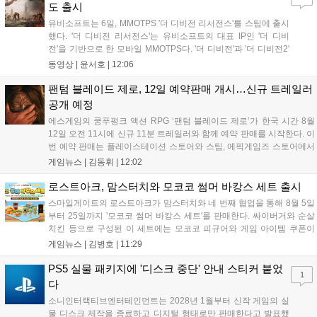
공식 네이버 스마트 스토어에서 확인 가능합니다....
도 출시
유비소프트는 6일, MMOTPS '더 디비전 리서전스'를 스팀에 출시
했다. '더 디비전 리서전스'는 유비소프트의 대표 IP인 '더 디비
전'을 기반으로 한 모바일 MMOTPS다. '더 디비전'과 '더 디비전2'
사이의 시기를 배경으로 하고 있으며, 완전히 새로운 독립형 스토
동영상 |
윤서호
|
12:06
리와 캠페인을 선보인다. 뉴욕에서 발생한 ‘그린 포이즌’ 사태 속
의 디비전 요원이 되어...
팬텀 블레이드 제로, 12일 예약판매 개시…신규 트레일러
공개 예정
에스게임의 쿵푸펑크 액션 RPG ‘팬텀 블레이드 제로’가 한국 시간 8월
12일 오전 11시에 신규 11분 트레일러와 함께 예약 판매를 시작한다. 이
번 예약 판매는 플레이스테이션 스토어와 스팀, 에픽게임즈 스토어에서
진행되며, 개발이 완료된 게임은 10월 29일 정식 출시될 예정이다. 언리
게임뉴스 |
김동휘
|
12:02
얼 엔진 5로 제작된 이 게임은 홍콩 무협 영화에서 영감을 받은 화려한
콤보 액션과 세미 오픈월드 환경을 특징으로 한다....
로스트아크, 맘스터치와 모코코 썸머 바캉스 세트 출시
스마일게이트의 로스트아크가 맘스터치와 네 번째 협업을 통해 8월 5일
부터 25일까지 '모코코 썸머 바캉스 세트'를 판매한다. 싸이버거와 순살
치킨 등으로 구성된 이 세트에는 모코코 피규어와 게임 아이템 쿠폰이
포함된다. 전국 매장 및 배달 앱으로 구매 가능하며, 수익금은 사회 공헌
게임뉴스 |
김병호
|
11:29
캠페인에 쓰일 예정이다. 팬들의 큰 호응 속에 진행되는 이번 행사의 자
세한 정보는 공식 홈페이지에서 확인 가능하다....
PS5 실물 패키지에 '디스크 중단' 안내 스티커 붙었
1
다
소니인터랙티브엔터테인먼트는 2028년 1월부터 신작 게임의 실
물 디스크 제작을 종료하고 디지털 형태로만 판매한다고 발표했