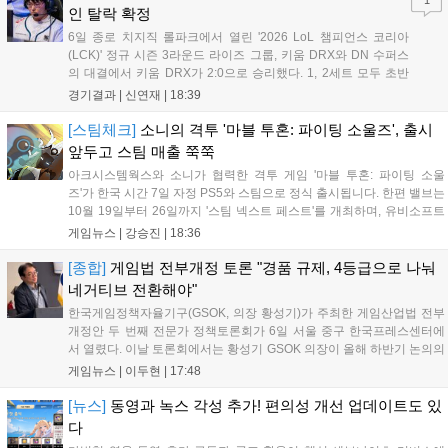
1
인 탈락 확정
6일 종로 치지직 롤파크에서 열린 '2026 LoL 챔피언스 코리아
(LCK)' 정규 시즌 3라운드 라이즈 그룹, 키움 DRX와 DN 수퍼스
의 대결에서 키움 DRX가 2:0으로 승리했다. 1, 2세트 모두 초반
부터 앞서나갔고, 별다른 위기 없이 승리를 꿰찼다. DN 수퍼스는
경기결과 |
신연재
|
18:39
이번 패배로 플레이-인 진출 실패를 확정했다. 1세트, 키움 DRX
의 출발이 매우 좋...
[스팀체크]
소니의 격투 '마블 투혼: 파이팅 소울즈', 출시
앞두고 스팀 매출 쭉쭉
아크시스템웍스와 소니가 협력한 격투 게임 '마블 투혼: 파이팅 소울
즈'가 한국 시간 7일 자정 PS5와 스팀으로 정식 출시됩니다. 한편 밸브는
10월 19일부터 26일까지 '스팀 넥스트 페스트'를 개최하며, 유비소프트
의 '더 디비전 리서전스'가 스팀에 출시되었고, 농장 시뮬레이션 '돌록 타
게임뉴스 |
강승진
|
18:36
운'은 얼리액세스를 마치고 정식 서비스를 시작했습니다. 이번 신작들은
각기 다른 장르에서 이용자들의 기대를 모으고 있습니다....
[종합]
게임법 전부개정 토론 "경품 규제, 4등급으로 나눠
네거티브 전환해야"
한국게임정책자율기구(GSOK, 의장 황성기)가 주최한 게임산업법 전부
개정안 두 번째 전문가 정책토론회가 6일 서울 중구 한국프레스센터에
서 열렸다. 이날 토론회에서는 황성기 GSOK 의장이 올해 하반기 논의의
주요 쟁점과 성과를 짚은 데 이어, 박종현 한양대 법학전문대학원 교수
게임뉴스 |
이두현
|
17:48
가 게임진흥원 등 게임 관련 거버넌스를, 이병찬 법무법인 온새미로 변
호사가 게임 등...
[뉴스]
동영과 녹스 각성 추가! 편의성 개선 업데이트도 있
다