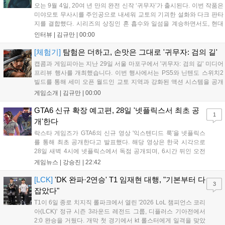
오는 9월 4일, 20여 년 만의 완전 신작 ‘귀무자’가 출시된다. 이번 작품은
미야모토 무사시를 주인공으로 내세워 교토의 기괴한 설화와 다크 판타
지를 결합했다. 시리즈의 상징인 혼 흡수와 일섬을 계승하면서도, 현대
적인 검극 액션과 '무너뜨리기 일섬'을 더해 전투의 깊이를 더했다. 개발
인터뷰 |
김규만
|
00:00
진은 정해진 공략법 대신 플레이어의 선택에 따른 사무라이 액션을 구현
하고자 했으며, 실제 검술 전문가의 모션 캡처를 통해 리얼리티를 극대
[체험기]
탐험은 더하고, 손맛은 그대로 '귀무자: 검의 길'
화했다. 세계관을 새롭게 재구성한 이번 신작은 기존 시리즈와 설정은
캡콤과 게임피아는 지난 29일 서울 마포구에서 '귀무자: 검의 길' 미디어
다르지만, 특유의 통쾌한 손맛과 다크 판타지 분위기를 충실히 담아내어
프리뷰 행사를 개최했습니다. 이번 행사에서는 PS5와 닌텐도 스위치2
시리즈 팬과 신규 이용자 모두에게 새로운 재미를 선사할 예정이다....
빌드를 통해 세미 오픈 월드인 교토 지역과 강화된 액션 시스템을 공개
했습니다. 주인공 미야모토 무사시가 오니를 정화하는 과정을 담았으며,
게임소개 |
김규만
|
00:00
패링과 혼 흡수 등 전략적 전투 요소가 특징입니다. 정식 출시를 앞두고
탄탄한 게임성을 선보여 기대감을 높였습니다....
GTA6 신규 확장 예고편, 28일 '넷플릭스서 최초 공
1
개'한다
락스타 게임즈가 GTA6의 신규 영상 '익스텐디드 룩'을 넷플릭스
를 통해 최초 공개한다고 발표했다. 해당 영상은 한국 시각으로
28일 새벽 4시에 넷플릭스에서 독점 공개되며, 6시간 뒤인 오전
10시부터 공식 유튜브와 홈페이지에서도 확인할 수 있다. 기존보
게임뉴스 |
강승진
|
22:42
다 게임플레이 비중이 클 것으로 기대되는 가운데, 넷플릭스와의
이례적인 협업이 향후 게임 마케팅 방식에 어떤 변화를 가져올지
[LCK]
'DK 완파·2연승' T1 임재현 대행, "기본부터 다
3
전 세계 팬들의 이목이 쏠리고 있다....
잡았다"
T1이 6일 종로 치지직 롤파크에서 열린 '2026 LoL 챔피언스 코리
아(LCK)' 정규 시즌 3라운드 레전드 그룹, 디플러스 기아전에서
2:0 완승을 거뒀다. 개막 첫 경기에서 kt 롤스터에게 일격을 맞았