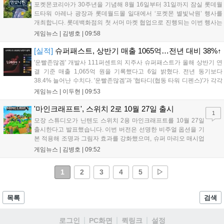
포켓몬코리아가 30주년을 기념해 8월 16일부터 31일까지 잠실 롯데월
드타워 아레나 광장과 롯데월드몰 일대에서 ‘포켓몬 별빛낙원’ 행사를
개최합니다. 롯데백화점의 첫 서머 마켓 협업으로 진행되는 이번 행사는
초대형 잉어킹 수로와 LED 폭포 등 신비로운 테마 공간과 팝업스토어,
게임뉴스 |
김병호
|
09:58
F&B 부스를 운영합니다. 사전예약은 8월 7일과 18일 롯데온 및 롯데백
화점몰에서 진행되며, 방문객에게는 프로모 카드 등 다양한 혜택이 제공
[실적]
슈퍼패스트, 상반기 매출 1065억…전년 대비 38%↑
됩니다. 포켓몬과 함께하는 이번 여름 축제는 포켓몬 공식 홈페이지를
'운빨존많겜' 개발사 111퍼센트의 지주사 슈퍼패스트가 올해 상반기 연
통해 상세 내용을 확인할 수 있습니다....
결 기준 매출 1,065억 원을 기록했다고 6일 밝혔다. 전년 동기보다
38.4% 늘어난 수치다. '운빨존많겜'과 '협타디(협동 타워 디펜스)'가 각각
629억 원과 329억 원을 올려 전체 매출의 90%를 채웠다. 특히 2024년
게임뉴스 |
이두현
|
09:53
10월 출시된 협타디는 전년 동기 대비 약 8.7배 성장...
'마인크래프트', 스위치 2로 10월 27일 출시
1
모장 스튜디오가 닌텐도 스위치 2용 마인크래프트를 10월 27일
출시한다고 발표했습니다. 이번 버전은 선명한 비주얼 옵션을 기
본 적용해 조명과 그림자 효과를 강화했으며, 슈퍼 마리오 매시업
팩도 업데이트됩니다. 기존 월드 이관이 가능하며 디지털 업그레
게임뉴스 |
김병호
|
09:52
이드 경로도 제공될 예정이나 구체적인 가격과 조건은 추후 공개
됩니다. 일부 환경에서는 해당 그래픽 옵션이 제한될 수 있습니
1
2
3
4
5
▷
다....
목록
검색
로그인
PC화면
퀵링크
설정