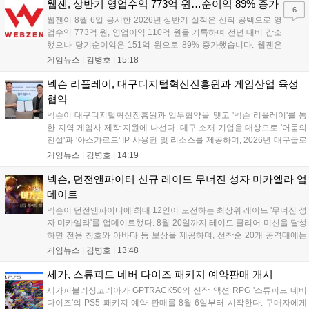
피팅 서포터를 적용해 장시간 착용 시에도 안정적이고 편안한 환경을 제
웹젠, 상반기 영업수익 773억 원…순이익 89% 증가
6
공한다....
웹젠이 8월 6일 공시한 2026년 상반기 실적은 신작 공백으로 영
업수익 773억 원, 영업이익 110억 원을 기록하며 전년 대비 감소
했으나 당기순이익은 151억 원으로 89% 증가했습니다. 웹젠은
하반기부터 신작 공세를 예고하며 전략게임 '프로젝트 D1'의 정보
게임뉴스 |
김병호
|
15:18
공개와 '게이트 오브 게이츠'의 추가 정보를 발표할 계획입니다.
또한 '테르비스'는 일본 코미케에 출품하며 해외 시장 공략을 강화
넥슨 리플레이, 대구디지털혁신진흥원과 게임산업 육성
합니다. 김태영 대표는 내년 신작 출시를 위해 하반기 적극적인
협약
사업 일정을 추진하고 주주가치 제고에 힘쓰겠다고 밝혔습니
넥슨이 대구디지털혁신진흥원과 업무협약을 맺고 '넥슨 리플레이'를 통
다....
한 지역 게임사 제작 지원에 나선다. 대구 소재 기업을 대상으로 '어둠의
전설'과 '아스가르드' IP 사용권 및 리소스를 제공하며, 2026년 대구글로
벌게임센터 제작지원 사업으로 추진된다. 넥슨은 심사에 직접 참여해 완
게임뉴스 |
김병호
|
14:19
성도 높은 신작 발굴을 도울 예정이며, 향후 지역 게임산업과의 동반 성
장을 위한 협력을 지속 확대해 나갈 방침이다....
넥슨, 던전앤파이터 신규 레이드 무너진 성자 미카엘라 업
데이트
넥슨이 던전앤파이터에 최대 12인이 도전하는 최상위 레이드 '무너진 성
자 미카엘라'를 업데이트했다. 8월 20일까지 레이드 클리어 미션을 달성
하면 전용 칭호와 아바타 등 보상을 제공하며, 선착순 20개 공격대에는
명예 보상을 지급한다. 또한 9월 10일까지 서비스 21주년 기념 이벤트가
게임뉴스 |
김병호
|
13:48
진행되어 전직 변경의 서와 아바타 풀세트 등을 증정하며, 낚시 미니게
임인 아라드 수족관 메이커를 통해 다양한 아이템을 교환할 수 있다. 상
세가, 스튜피드 네버 다이즈 패키지 예약판매 개시
세 정보는 공식 홈페이지에서 확인 가능하다....
세가퍼블리싱코리아가 GPTRACK50의 신작 액션 RPG '스튜피드 네버
다이즈'의 PS5 패키지 예약 판매를 8월 6일부터 시작한다. 구매자에게