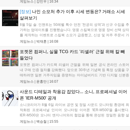
를 크게 늘렸다고 밝혔다. 4월 16일 발매된 이 작품은 약 2개월 반 만에
게임뉴스 |
강민우
|
16:34
794만 장을 기록하며, 같은 기간 닌텐도 스위치...
[정보]
나인 소모처 추가 이후 시세 변동은? 거래소 시세
살펴보기
8월 5일 솔: 인챈트는 50레벨 특수 던전 '천궁의 성역'과 신규 수집을 추
가하는 업데이트를 진행했습니다. 영웅 스킬북으로 영웅 장비 선택 상자
를 제작하는 이벤트로 스킬북 소모가 급증했고, 신성 및 저주 주문서 가
격은 소폭 상승했습니다. 나인 코어 시세는 보합세를 유지 중이며, 신의
게임뉴스 |
박재훈
|
16:08
탑 관련 아이템은 사냥터 발견으로 가격이 안정화되었습니다. 상급 재료
수요는 늘었으나 일반 재료는 현상을 유지하고 있으며, 영웅 등급 장비
포켓몬 컴퍼니, 실물 TCG 카드 '리셀러' 근절 위해 칼 빼
와 무기는 서버별로 등락을 보이고 있습니다....
들었다
포켓몬 컴퍼니가 카드팩 리셀러 근절을 위해 일본 공식 온라인 스토어
내 구매 인증 절차를 강화했다. 앞으로 30주년 기념팩 등 특정 상품을 구
매하려면 일본 거주자임을 증명하는 마이넘버카드 기반 디지털 신분증
이 필수다. 해당 상품들은 온라인 추첨제로만 판매되며, 이번 조치는 과
게임뉴스 |
윤홍만
|
16:07
도한 가격 급등을 막기 위한 특단의 대책이다. 향후 포켓몬 컴퍼니의 이
러한 정책이 시장 물량 안정화에 어떤 영향을 미칠지 업계의 이목이 쏠
사운드 디테일과 착용감 잡았다... 소니, 프로페셔널 이어
리고 있다....
폰 'IER-M500' 공개
소니코리아가 8월 6일 라이브 공연 및 정밀 사운드 모니터링 환경에 최
적화된 프로페셔널 인이어 모니터링 이어폰 'IER-M500'을 출시했다.
IER-M500은 모니터 엔지니어와의 협업을 통해 완성된 정밀한 음향 설
계와 뛰어난 수동 차음 성능을 갖춰, 외부 소음이 많은 환경에서도 디테
게임뉴스 |
백승철
|
15:55
일한 사운드를 전달하는 것이 특징이다. 인체공학적 디자인과 독자적인