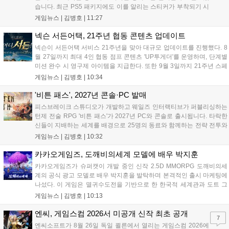
습니다. 최근 PS5 패키지에도 이를 알리는 스티커가 부착되기 시
작했으며, 기존 디스크는 계속 이용 가능합니다. 7월 31일 실적
게임뉴스 |
김병호
|
11:27
발표에서 소니 측은 이용자 반발을 인지하고 있으나 디지털 전환
은 신중히 추진하겠다고 밝혔습니다. 향후 지역별 유통 방식은 미
넥슨 서든어택, 21주년 협동 콘텐츠 업데이트
정입니다....
넥슨이 서든어택 서비스 21주년을 맞아 대규모 업데이트를 진행했다. 8
월 27일까지 최대 4인 협동 점프 콘텐츠 'UP투게더'를 운영하며, 단계별
미션 완수 시 영구제 아이템을 지급한다. 또한 9월 3일까지 21주년 스페
셜 교환소와 웹 이벤트, 출석 챌린지 등 다채로운 행사를 연다. 8월 9일까
게임뉴스 |
김병호
|
10:34
지 채팅 이벤트, 8월 20일까지 버닝 이벤트와 PC방 파티, 마이건마트를
운영하며 혜택을 제공한다. 특히 8월 6일 오후 8시에는 공식 SOOP 채널
'비튼 패스', 2027년 콘솔·PC 발매
에서 '2026 시즌3 서든라이브' 생방송을 통해 업데이트를 소개하고 시청
피스브레이크 스튜디오가 개발하고 웨일즈 인터랙티브가 퍼블리싱하는
자에게 다양한 보상을 지급할 예정이다....
턴제 전술 RPG '비튼 패스'가 2027년 PC와 콘솔로 출시됩니다. 타락한
신들이 지배하는 세계를 배경으로 25명의 동료와 함께하는 전략 전투와
듀얼 잡 시스템이 특징입니다. 킥스타터 펀딩을 성공적으로 마친 이 게
게임뉴스 |
김병호
|
10:32
임은 향후 스팀, PS5, Xbox, 스위치로 발매될 예정이나 구체적인 출시일
은 미정입니다....
카카오게임즈, 도깨비의세계 모델에 배우 박지훈
카카오게임즈가 슈퍼캣이 개발 중인 신작 2.5D MMORPG 도깨비의세
계의 공식 광고 모델로 배우 박지훈을 발탁하며 본격적인 출시 마케팅에
나섰다. 이 게임은 멸귀수도전을 기반으로 한 한국적 세계관과 도트 그
래픽이 특징이다. 오는 8월 사전등록을 시작으로 9월에는 쇼케이스를 통
게임뉴스 |
김병호
|
10:13
해 상세 콘텐츠를 공개하며, 10월 정식 출시를 앞두고 있다. 카카오게임
즈는 박지훈의 이미지를 활용해 게임의 독창적인 재미를 알릴 계획이
엔씨, 게임스컴 2026서 미공개 신작 최초 공개
7
다....
엔씨소프트가 8월 26일 독일 쾰른에서 열리는 게임스컴 2026에