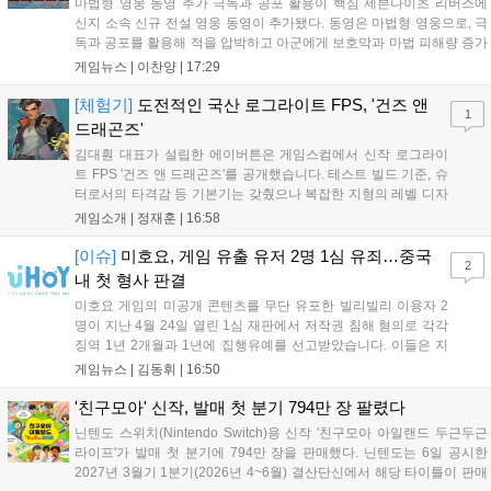
마법형 영웅 동영 추가 극독과 공포 활용이 핵심 세븐나이츠 리버스에
신지 소속 신규 전설 영웅 동영이 추가됐다. 동영은 마법형 영웅으로, 극
독과 공포를 활용해 적을 압박하고 아군에게 보호막과 마법 피해량 증가
를 제공하는 것이 특징이다. 패시브 황천의 동행자는 동영의 핵심이다.
게임뉴스 |
이찬양
|
17:29
자신은 공격력에 비례해 효과 적중이 증가하고, 사망 시 불굴 상태로 부
활한다. 모...
[체험기]
도전적인 국산 로그라이트 FPS, '건즈 앤
1
드래곤즈'
김대훤 대표가 설립한 에이버튼은 게임스컴에서 신작 로그라이
트 FPS '건즈 앤 드래곤즈'를 공개했습니다. 테스트 빌드 기준, 슈
터로서의 타격감 등 기본기는 갖췄으나 복잡한 지형의 레벨 디자
인은 개선이 필요해 보입니다. 또한, 성장 트랙의 과도한 분절과
게임소개 |
정재훈
|
16:58
무기 다양성 부족 등 로그라이트 장르적 재미 측면에서도 보완이
요구됩니다. 개발사는 향후 캐릭터 추가 등을 통해 게임성을 다듬
[이슈]
미호요, 게임 유출 유저 2명 1심 유죄…중국
2
어 경쟁력을 확보할 계획입니다....
내 첫 형사 판결
미호요 게임의 미공개 콘텐츠를 무단 유포한 빌리빌리 이용자 2
명이 지난 4월 24일 열린 1심 재판에서 저작권 침해 혐의로 각각
징역 1년 2개월과 1년에 집행유예를 선고받았습니다. 이들은 지
난해 7월부터 원신 등 주요 게임의 영상을 유포해 60만 회 이상의
게임뉴스 |
김동휘
|
16:50
조회수를 기록했습니다. 미호요는 이번 판결이 새 사법해석 시행
이후 중국 내 첫 형사사건임을 강조하며 향후 무단 유출에 강경
'친구모아' 신작, 발매 첫 분기 794만 장 팔렸다
대응할 방침입니다....
닌텐도 스위치(Nintendo Switch)용 신작 '친구모아 아일랜드 두근두근
라이프'가 발매 첫 분기에 794만 장을 판매했다. 닌텐도는 6일 공시한
2027년 3월기 1분기(2026년 4~6월) 결산단신에서 해당 타이틀이 판매