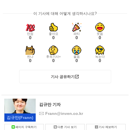
이 기사에 대해 어떻게 생각하시나요?
만점
좋아요
파티
웃음
0
0
0
0
씬나
후속기사+
울음
녹는다
0
0
0
0
기사 공유하기
김규만 기자
Frann@inven.co.kr
김규만
(Frann)
페이지 구독하기
다른 기사 보기
기사 제보하기