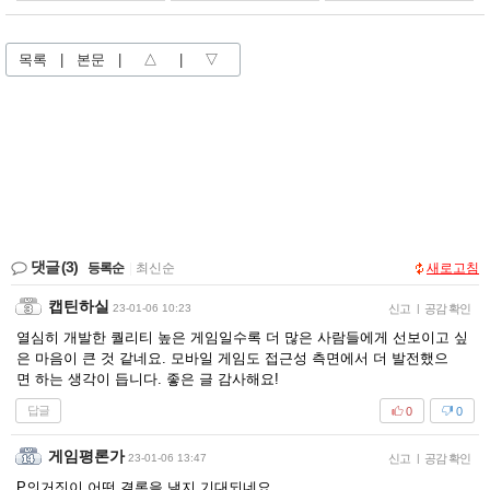
목록
|
본문
|
△
|
▽
댓글
(3)
등록순
|
최신순
새로고침
캡틴하실
23-01-06 10:23
신고
|
공감 확인
열심히 개발한 퀄리티 높은 게임일수록 더 많은 사람들에게 선보이고 싶
은 마음이 큰 것 같네요. 모바일 게임도 접근성 측면에서 더 발전했으
면 하는 생각이 듭니다. 좋은 글 감사해요!
답글
0
0
게임평론가
23-01-06 13:47
신고
|
공감 확인
P의거짓이 어떤 결론을 낼지 기대되네요.