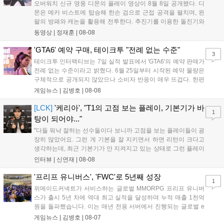
오버워치 신규 영웅 디몬의 플레이 영상이 8월 8일 공개됐다. 디
몬은 메카 비스트에 탑승해 한손 검으로 근접 공격을 펼치며, 왼
팔의 방패와 캐논을 활용해 전투한다. 추진기를 이용한 돌진기와
참격 형태의 궁극기를 보유했고, 메카 파괴 시 맨몸으로 기관총을
동영상 |
정재훈
|
08-08
사용하는 특징이 있다. 디몬은 오는 8월 12일 시작되는 시즌4 부
산의 영웅들 업데이트를 통해 정식 출시될 예정이다....
'GTA6' 예약 구매, 테이크투 "전례 없는 수준"
3
테이크투 인터랙티브는 7일 실적 발표에서 'GTA6'의 예약 판매가
전례 없는 수준이라고 밝혔다. 6월 25일부터 시작된 예약 물량은
구체적으로 공개되지 않았으나 소비자 반응이 매우 뜨겁다. 한편
11월 19일 PS5와 Xbox 시리즈 X|S로 정식 출시될 예정이며, 록
게임뉴스 |
김병호
|
08-08
스타 게임즈는 한국 시각 28일 오전 4시 넷플릭스를 통해 장편 영
상 'Grand Theft Auto VI: An Extended Look'을 최초 공개할 계획
[LCK]
'케리아', "T1의 고점 보는 플레이, 기본기가 바
1
이다....
탕이 되어야..."
"다들 워낙 잘하는 선수들이다 보니까 고점을 보는 플레이들이 굉
장히 많았어요. 그런 게 기본을 잘 지키면서 하면 리턴이 크다고
생각하는데, 최근 기본기가 안 지켜지고 있는 상태로 그런 플레이
를 추구하다 보니까 팀적으로 안 좋은 사고가 계속 많이 났던 것
인터뷰 |
신연재
|
08-08
같습니다." T1은 6일 서울 종로구 치지직 롤파크에서 열린 '2026
LoL 챔피언스 코리아(LCK)'...
'프리프 유니버스', 'FWC'로 5년째 성장
1
위메이드커넥트가 서비스하는 글로벌 MMORPG 프리프 유니버
스가 출시 5년 차에 역대 최고 실적을 달성하며 누적 매출 1천억
원을 돌파했습니다. 이는 매년 전용 서버에서 진행되는 글로벌 e
스포츠 대회 FWC의 영향이 큽니다. FWC는 이용자가 동일한 조
게임뉴스 |
김병호
|
08-07