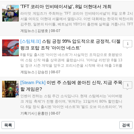
건에서 시즌을 함께 즐기는 구조로, 올해 4월 시작된 FWC 2026
은 전년 대비 매출과 이용자 지표가 대폭 상승하는 성과를 냈습니
'TFT 코리아 인비테이셔널', 8일 더현대서 개최
다. 오는 10월 필리핀 마닐라에서 총상금 11만 달러 규모의 제4회
라이엇 게임즈가 주최하는 'TFT 코리아 인비테이셔널'이 8일 오후 2시
FWC 그랜드 파이널이 개최될 예정이며, 위메이드커넥트는 이를
서울 여의도 더현대 서울에서 열립니다. 이번 대회에는 한국의 박찬서와
통해 커뮤니티 중심의 장기 성장 모델을 지속할 방침입니다....
김주한, 일본의 타이틀, 베트남의 YBY1이 출전해 실력을 겨룹니다. TFT
는 소속팀 없이 개인 자격으로 참가하는 독특한 대회 구조를 가지며, 누
게임뉴스 |
김병호
|
08-07
구나 참여 가능한 '소파에서 왕관까지'라는 철학을 실천하고 있습니다.
17일까지 이어지는 이번 행사는 신규 세트 체험과 공연 등 다양한 즐길
[스팀체크]
스팀 긍정 99% 압도적으로 긍정적, 디젤
1
거리를 제공하며, 이후 현대백화점 판교점에서도 행사가 이어질 예정입
펑크 포탑 조작 '아이언 네스트'
니다. 연말에는 라스베이거스 오픈이 개최됩니다....
8월 6일 출시된 '아이언 네스트'가 사실적인 조작감으로 호평받으
며 스팀 신작 매출 상위권에 올랐습니다. '이터널 리턴'은 8월 13
일 정규 시즌 개막을 앞두고 프리시즌을 시작해 국내 매출 1위를
기록했습니다. 25주년을 맞은 '고스트 리콘' 시리즈는 8월 6일 쇼
게임뉴스 |
강승진
|
08-07
케이스와 함께 대규모 할인을 진행하며 순위가 급상승했고, 신작
'마블 투혼: 파이팅 소울즈'와 레트로 수리 시뮬레이션 '리스토
[Steam Pick]
이번 주 스팀에 쏟아진 신작, 지금 주목
1
리'도 스팀에 정식 출시되었습니다....
할 게임은?
인벤이 전하는 스팀 주간 소식입니다. 현재 스팀에서는 '사이버펑
크 게임 축제'가 진행 중이며, '위쳐3'는 11일까지 80% 할인합니
다. 6일 정식 출시된 '아이언 네스트'와 '필드 오브 미스트리아', '커
세어 코브'가 호평받고 있습니다. 한편, 7일 출시된 '마블 투혼'은
기획기사 |
윤홍만
|
08-07
태그 시스템에 대한 호불호가 갈리며 복합적 평가를 기록 중입니
다. 유비소프트의 '고스트리콘: 와일드랜드'는 7년 만의 대규모 업
목록
검색
데이트 '라스트 라이츠'와 함께 95% 할인 중입니다....