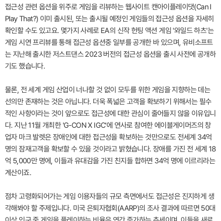
접근성 관련 옵션을 위주로 게임을 리뷰하는 웹사이트 캔아이플레이댓(Can I
Play That?) 이미 출시된, 또는 출시될 예정인 게임들의 접근성 옵션을 자세히
확인할 수도 있고요. 몇가지 사례로 EA의 신작 헌팅 액션 게임 '와일드 하츠'는
게임 시연 프리뷰를 통해 접근성 옵션중 일부를 공개한 바 있으며, 유비소프트
는 지난해 출시한 저스트댄스 2023 버전의 접근성 옵션을 출시 사전에 공개하
기도 했습니다.
물론, 전 세계 게임 산업이 너나할 것 없이 모두를 위한 게임을 지향하는 데는
선의만 존재하는 것은 아닙니다. 더욱 폭넓은 고객을 확보하기 위해서는 필수
적인 사항이라는 것이 앞으로도 접근성에 대한 관심이 줄어들지 않을 이유입니
다. 지난 11월 개최한 'G-CON X IGC'에 연사로 참여한 에이블게이머즈의 창
업자 마크 발렛은 장애인에 대한 접근성을 확보하는 것만으로도 전세계 34억
명의 잠재고객을 확보할 수 있을 것이라고 밝혔습니다. 장애를 가진 전 세계 18
억 5,000만 명에, 이들과 유대감을 가진 친지들 합하면 34억 명에 이르리라는
계산이죠.
점차 고령화되어가는 게임 이용자들의 규모 측면에서도 접근성은 진지하게 생
각해봐야 할 주제입니다. 미국 은퇴자협회(AARP)의 조사 결과에 따르면 50대
이상 인구 중 게임을 플레이하는 비율은 연간 증가하는 추세이며, 이들을 새로