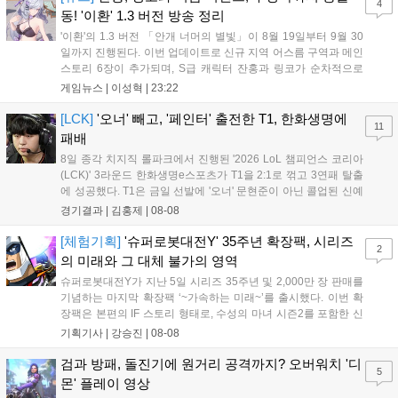
4
동! '이환' 1.3 버전 방송 정리
'이환'의 1.3 버전 「안개 너머의 별빛」이 8월 19일부터 9월 30
일까지 진행된다. 이번 업데이트로 신규 지역 어스름 구역과 메인
스토리 6장이 추가되며, S급 캐릭터 잔홍과 링코가 순차적으로
등장한다. 여름 시즌을 맞아 비치발리볼, 수상 오토바이 등 다채
게임뉴스 |
이성혁
|
23:22
로운 이벤트가 열리고, 캐릭터 렌더링 개선 및 랜덤 코스튬 등 편
의성도 강화된다. 8월 11일까지 사용 가능한 교환 코드 3종이 제
[LCK]
'오너' 빼고, '페인터' 출전한 T1, 한화생명에
11
공되며, 상세 일정은 공식 채널을 통해 확인할 수 있다....
패배
8일 종각 치지직 롤파크에서 진행된 '2026 LoL 챔피언스 코리아
(LCK)' 3라운드 한화생명e스포츠가 T1을 2:1로 꺾고 3연패 탈출
에 성공했다. T1은 금일 선발에 '오너' 문현준이 아닌 콜업된 신예
'페인터' 김은후를 투입했지만, 결국 1:2로 패배하고 말았다. T1은
경기결과 |
김홍제
|
08-08
'케리아'의 카밀이 좋은 플레이를 통해 한화생명 바텀 듀오의 점멸
을 빼냈다....
[체험기획]
'슈퍼로봇대전Y' 35주년 확장팩, 시리즈
2
의 미래와 그 대체 불가의 영역
슈퍼로봇대전Y가 지난 5일 시리즈 35주년 및 2,000만 장 판매를
기념하는 마지막 확장팩 ‘~가속하는 미래~’를 출시했다. 이번 확
장팩은 본편의 IF 스토리 형태로, 수성의 마녀 시즌2를 포함한 신
규 참전작과 크로스오버 합체기를 선보이며 작품을 완결 짓는다.
기획기사 |
강승진
|
08-08
기존 연출의 한계와 로봇 게임 시장의 어려움 속에서도 팬들이 원
하는 몰입감 있는 서사와 조합을 구현하며 시리즈의 미래를 향한
검과 방패, 돌진기에 원거리 공격까지? 오버워치 '디
5
새로운 가능성을 제시했다....
몬' 플레이 영상