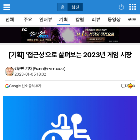
홈
웹진
전체
주요
인터뷰
기획
칼럼
리뷰
동영상
포토
[기획]
'접근성'으로 살펴보는 2023년 게임 시장
김규만 기자
(
Frann@inven.co.kr
)
2023-01-05 18:02
Google 선호 출처 추가
3
0