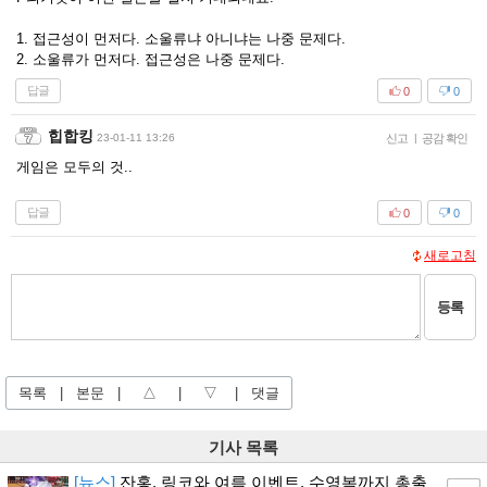
1. 접근성이 먼저다. 소울류냐 아니냐는 나중 문제다.
2. 소울류가 먼저다. 접근성은 나중 문제다.
답글
0
0
힙합킹
23-01-11 13:26
신고
|
공감 확인
게임은 모두의 것..
답글
0
0
새로고침
등록
목록
|
본문
|
△
|
▽
|
댓글
기사 목록
[뉴스]
잔홍, 링코와 여름 이벤트, 수영복까지 총출