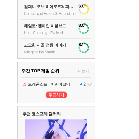
6.0
컴퍼니 오브 히어로즈3: 파이널 스탠드
Company of Heroes3: Final stand
8.0
헤일로: 캠페인 이볼브드
Halo: Campaign Evolved
8.1
고요한 시골 정원 이야기
Village in the Shade
주간 TOP 게임 순위
더보기+
1
2
3
4
팰월드
프로야구스피리츠2026
드래곤소드 : 어웨이크닝
어쌔신 크리드: 블랙 플래그 리싱크드
1
2
2
투표하기
5
블라인드 삼국
1
추천 코스프레 갤러리
6
그랑블루 판타지 리링크 - 엔드리스 라그나로크
1