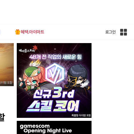
혜택.아이마트
로그인
인
벤
전
체
사
이
트
맵
할
인
벤
배