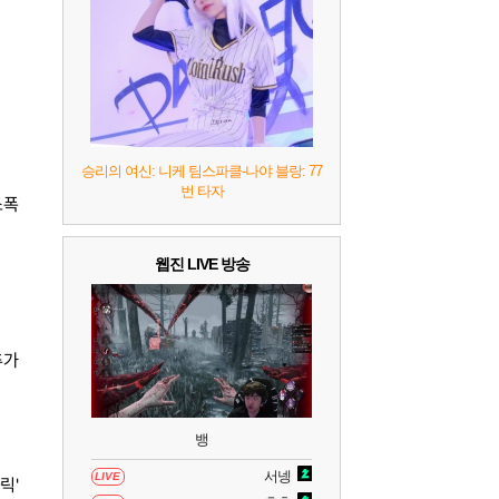
7
리듬 천국 미라클 스타즈
2
8
헤일로: 캠페인 이볼브드
2
9
캡틴 츠바사 2 월드 파이터즈
승리의 여신: 니케 팀스파클-나야 블랑: 77
번 타자
10
레고 배트맨: 레거시 오브 더 다크 나이트
소폭
웹진 LIVE 방송
추가
뱅
서넹
LIVE
릭'