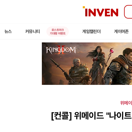
인
벤
로스트아크
뉴스
커뮤니티
게임캘린더
게이머존
기대평 이벤트
위메이
[컨콜]
위메이드 "나이트 