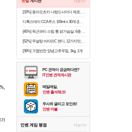
핫딜
게시판
더보기+
[33%] 동아오츠카 나랑드사이다 제로, 오리지널, 345ml, 24개
디톡스데이 CCA주스 100ml x 30개 (1개당 497원)
[45%] 득근파티 스팀 통 닭가슴살, 6종 혼합, 100g, 30팩
[52%] 무설탕 비타민C 캔디, 12가지맛, 1kg, 1개
[39%] 구첩반찬 양념고추무침, 1kg, 1개
PC 견적이 궁금하다면?
IT인벤 견적게시판
%,
매일매일,
인벤 출석체크!
주사위 굴리고 포인트!
인벤 마블
전기
인벤 게임 평점
더보기+