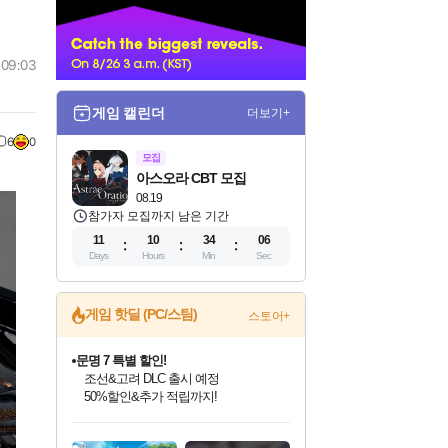
너
 09:03
게임 캘린더
더보기+
6
0
모집
아스오라 CBT 모집
08.19
참가자 모집까지 남은 기간
11
10
34
05
Days
Hours
Min
Sec
게임 핫딜 (PC/스팀)
스토어+
마블 투혼 파이팅 소울즈 정식출시!
마블 히어로 총 출동&화려한 격투!
네이버 포인트 혜택까지!
인벤게임즈 8월 특별 할인!
드래곤소드: 어웨이크닝 입점!
문명 7 특별 할인!
귀무자: 검의 길 예약 판매 중!
비스트 오브 리인카네이션 정식 출시!
커세어 코브 출시 기념 할인!
더 렐릭 퍼스트 가디언 정식 출시
베데스다 40주년 기념 할인 중!
캡콤 프렌차이즈 할인 진행 중!
캡콤 일부 상품 상시 할인
스타워즈 은하계 레이서
로블록스 기프트 카드 공식 입점
인기 퍼블리셔 모음!
스팀으로 만나는 드래곤소드!
조선&고려 DLC 출시 예정
10% 할인과
게임프릭 신작 IP
해적'섬'을 발전시키자!
설화x하드코어 액션!
베데스다의 명작들을
몬헌, 바하 등 인기 IP를
몬헌 와일즈 & 드래곤즈 도그마2
인벤게임즈에서 10% 추가 적립
Robux를 가장 안전하고