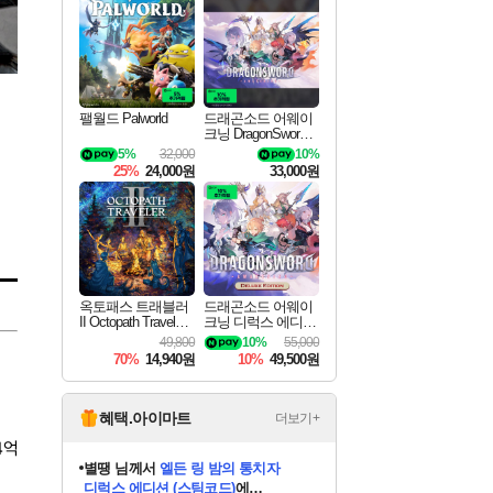
최대 90% 할인가를 만나보세요!
네이버혜택과 함께 만나보세요!
50%할인&추가 적립까지!
이니&베니 혜택까지!
네이버 혜택가와 함께 예약하세요!
할인&네이버혜택으로 만나보세요!
네이버페이 혜택과 만나보세요!
40주년 프로모션으로 만나보세요!
할인가에 만나보세요!
일부 에디션 상시 할인!
혜택으로 예약 판매 중
편안하게 충전하세요
팰월드 Palworld
드래곤소드 어웨이
크닝 DragonSword A
wakening
5%
32,000
10%
25%
24,000원
33,000원
옥토패스 트래블러
드래곤소드 어웨이
II Octopath Traveler I
크닝 디럭스 에디션
I
DragonSword Awake
49,800
10%
55,000
ning Deluxe Edition
70%
14,940원
10%
49,500원
혜택.아이마트
더보기+
4억
니코
님께서
(본편포함) 데이브 더
다이버 인 더 정글 번들 (스팀코드)
에