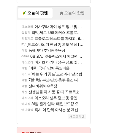
오늘의 팟벤
오늘의 핫벤
아사쿠라 마이 성우 정보 및 주요 필모
아스오라
리밋 제로 브레이커스 프롤로그 테스트 후기 영상 업로드
섭컬겜
프롤로그 테스트를 마치고.. (feat. 리아)
리밋제로
[페르소나5: 더 팬텀 X] 괴도 영상 l 타카마키 안·댄싱 스타
PV
동해바다 추암해수욕장
여행
8월 28일 넷플릭스에서 예고편 공개 예정
GTA6
아키츠 아키나 성우 정보 및 주요 필모
아스오라
[여행_국내] 남해 독일마을
여행
'하늘 위의 공포' 도전과제 달성법
비스트
7월~8월 부산-단양-충주-울진 다녀왔어요~
여행
선녀바위해수욕장
여행
선생님들 차 시동 끌 때 꾸르륵소리나는데
차벤
아스오라 성우 정보 및 출연작 모음
아스오라
AI발 원가 압박, 메인보드값 오르나
해외겜
혹시 이 만화 아시는 분 계신가요
애니클립
새로고침