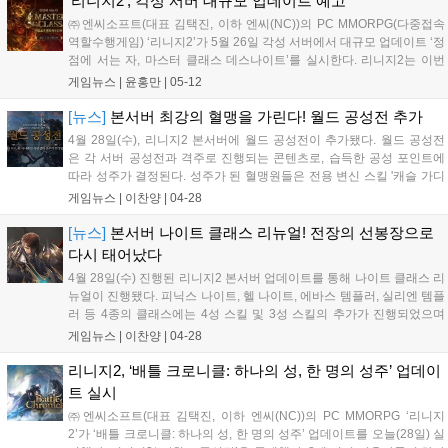
'리니지2', 각성 서버 대규모 업데이트 예고
㈜엔씨소프트(대표 김택진, 이하 엔씨(NC))의 PC MMORPG(다중접속
역할수행게임) ‘리니지2’가 5월 26일 각성 서버에서 대규모 업데이트 ‘정
점에 서는 자, 마스터 클래스 데스나이트’를 실시한다. 리니지2는 이번
업데이트에서 ▲신규 클래스 ‘데...
게임뉴스 |
윤홍만
|
05-12
[뉴스]
본서버 최강의 혈맹을 가린다! 월드 공성전 추가
4월 28일(수), 리니지2 본서버에 월드 공성전이 추가됐다. 월드 공성전
은 각 서버 공성전과 격주로 진행되는 콘텐츠로, 습득한 공성 포인트에
따라 성주가 결정된다. 성주가 된 혈맹원들은 전용 변신 스킬 '캐슬 가디
언 변신'을 월드 서버에서 사용할 수...
게임뉴스 |
이찬양
|
04-28
[뉴스]
본서버 나이트 클래스 리뉴얼! 전장의 선봉장으로
다시 태어났다
4월 28일(수) 진행된 리니지2 본서버 업데이트를 통해 나이트 클래스 리
뉴얼이 진행됐다. 피닉스 나이트, 헬 나이트, 에바스 템플러, 실리엔 템플
러 등 4종의 클래스에는 4성 스킬 및 3성 스킬의 추가가 진행되었으며
나이트 클래스 공통 버프 스킬도...
게임뉴스 |
이찬양
|
04-28
리니지2, ‘배틀 크로니클: 하나의 성, 한 명의 성주’ 업데이
트 실시
㈜엔씨소프트(대표 김택진, 이하 엔씨(NC))의 PC MMORPG ‘리니지
2’가 ‘배틀 크로니클: 하나의 성, 한 명의 성주’ 업데이트를 오늘(28일) 실