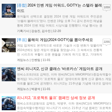
엘프 여성 마법사다. 사전예약 참여자에게는 '영웅 자켄 인형' 등 다양한
보상을 제공하며, 신규 및 복귀 이용자를 위한 아이템 지원과 '블랙 쿠폰',
[종합]
2024 인벤 게임 어워드, GOTY는 스텔라 블레
1059
'클래스 체인지' 이벤트도 진행한다....
이드
유저들의 선택으로 결정된 2024 인벤 게임 어워드의 주인공은
'스텔라 블레이드'였다. 인벤은 19일 오후 7시 공식 온라인 채널을
통해 2024 인벤 게임 어워드 시상식을 진행했다. 이날 행사는 권
이슬 아나운서, 인플루언서 인간젤리, 인벤 김수진 기자가 총 13
기획기사 |
강승진, 김수진
|
12-20
개 부문의 수상작을 발표하며 진행을 맡았다. 또한, 2024 인벤 어
워드는 올해 비경쟁 부문 '...
[투표]
올해의 게임(2024 GOTY)을 뽑아주세요
2255
게임 업계에도 본격적으로 새로운 기술과 시장 변화가 맞물리며
2024년에도 많은 게임이 팬들을 찾았습니다. 그 속에서도 전통적
인 시리즈의 부활이 오랜 팬들을 기쁘게 하기도 했고, 기대하지
못했던 신작이 깜짝 흥행을 거두기도 했습니다. 특히 일본은 물론
게임뉴스 |
인벤팀
|
11-01
한국, 중국의 게임이 글로벌 시장에서 큰 흥행을 거두며 동아시아
3국에 대한 기대가 높아지기도 했습니다....
엔씨 리니지2, 신규 클래스 ‘바르카스’ 게임아트 공개
엔씨소프트(대표 김택진, 이하 엔씨(NC))의 MMORPG(다중접속역할수
행게임) ‘리니지2가 ‘프로젝트 울프’ 업데이트와 함께 신규 클래스 게임
아트를 블로그에 공개했다. 리니지2는 21주년을 기념해 대규모 업데이
트와 함께 특별 캠페인 ‘프로젝트 울프’를 진행했다. ▲신규 서버 ‘울프’
게임뉴스 |
박광석
|
11-01
▲신규 클래스 ‘바르카스’ ▲신규 지역 ‘바르카스 정착지’ ▲신규 레이
드...
리니지2, '프로젝트 울프' 캠페인 상세 정보 공개
엔씨소프트(공동대표 김택진, 박병무, 이하 엔씨(NC))의 MMORPG(다
중접속역할수행게임) ‘리니지2’가 서비스 21주년 기념 캠페인 ‘프로젝트