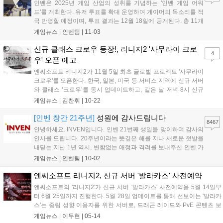
인벤은 2025년 게임 산업의 성취를 기념하는 '인벤 게임 어워
드'를 개최한다. 유저 투표를 확대 운영하여 게이머의 목소리를 적
극 반영할 예정이며, 투표 결과는 12월 18일에 공개된다. 총 11개
부문에서 유저 투표로 수상작을 결정하며, '올해의 게임'과 '최고
게임뉴스 |
인벤팀
|
11-03
의 기대작' 등 다양한 부문에 투표할 수 있다. 투표는 11월 23일까
지 진행되며, 참여자에게는 추첨을 통해 경품을 제공하는 이벤트
신규 클래스 크로우 등장!, 리니지2 '사무라이 크로
4
도 진행한다....
우' 오픈 예고
엔씨소프트 리니지2가 11월 5일 최초 글로벌 프로젝트 '사무라이
크로우'를 오픈한다. 한국, 일본, 미국 등 서비스 지역에 신규 서버
와 클래스 ‘크로우’를 동시 업데이트하고, 같은 날 저녁 8시 신규
서버를 오픈한다. 12월 3일까지 신서버의 레벨 등을 기준으로 경
게임뉴스 |
김찬휘
|
10-22
쟁하는 '글로벌 아레나: 원 월드'도 진행한다. 더불어 '사무라이 크
로우' 사전 예약에 참여하면 특별한 보상을 받을 수 있다....
[인벤 창간 21주년]
성원에 감사드립니다
8467
안녕하세요. INVEN입니다. 인벤 21번째 생일을 맞이하며 감사의
인사를 드립니다. 20주년이라는 뜻깊은 해를 지나 새로운 첫발을
내딛는 지난 1년 역시, 변함없는 애정과 격려를 보내주신 인벤 가
족 분들이 계셨기에 가능했습니다. 지난 20년간 게임산업계는 대
게임뉴스 |
인벤팀
|
10-02
격변기를 겪었지만 불과 1년 사이에 일어난 변화들은 앞으로의
속도가 더욱 빨라질 것을 실감하게 합...
엔씨소프트 리니지2, 신규 서버 '발라카스' 사전예약
엔씨소프트의 '리니지2'가 신규 서버 '발라카스' 사전예약을 5월 14일부
터 6월 25일까지 진행한다. 5월 28일 업데이트를 통해 선보이는 '발라카
스'는 중립 성향 이용자를 위한 서버로, 드래곤 레이드와 PvE 콘텐츠 보
상을 강화했다. 신규 클래스 '로즈베인'은 장미를 이용해 공격하는 다크
게임뉴스 |
이두현
|
05-14