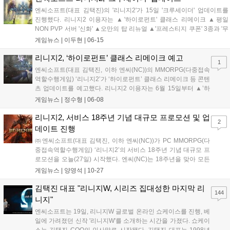
엔씨소프트(대표 김택진)의 '리니지2'가 15일 '크루세이더' 업데이트를
진행했다. 리니지2 이용자는 ▲'하이로펀트' 클래스 리메이크 ▲평일
NON PVP 서버 '신화' ▲오만의 탑 리뉴얼 ▲'프레스티지 쿠폰' 3종과 '무
한의 은총 룬' ▲6월 '이달의 선물' 이벤트로 받는 '블랙 쿠폰' 등 다양한 콘
게임뉴스 |
이두현
|
06-15
텐츠를 즐길 수 있다. '하이로펀트' 클래스는 리메이크...
리니지2, ‘하이로펀트’ 클래스 리메이크 예고
1
엔씨소프트(대표 김택진, 이하 엔씨(NC))의 MMORPG(다중접속
역할수행게임) ‘리니지2’가 ‘하이로펀트’ 클래스 리메이크 등 콘텐
츠 업데이트를 예고했다. 리니지2 이용자는 6월 15일부터 ▲’하
이로펀트’ 클래스 리메이크 ▲평일 NON PVP 서버 ‘신화’ ▲프레
게임뉴스 |
정수형
|
06-08
스티지 쿠폰 등 다양한 콘텐츠를 즐길 수 있다. 추가 업데이트 내
용도 순차적으로 공개할 예정이...
리니지2, 서비스 18주년 기념 대규모 프로모션 및 업
2
데이트 진행
㈜엔씨소프트(대표 김택진, 이하 엔씨(NC))가 PC MMORPG(다
중접속역할수행게임) ‘리니지2’의 서비스 18주년 기념 대규모 프
로모션을 오늘(27일) 시작했다. 엔씨(NC)는 18주년을 맞아 모든
리니지2 이용자에게 ‘블랙 쿠폰’을 두 개씩 선물한다. 이용자는
게임뉴스 |
양영석
|
10-27
‘블랙 쿠폰’을 사용해, 강화 실패로 파괴된 아이템(2021년 4월 28
일부터 10월 13...
김택진 대표 "리니지W, 시리즈 집대성한 마지막 리
144
니지"
엔씨소프트는 19일, 리니지W 글로벌 온라인 쇼케이스를 진행, 베
일에 가려졌던 신작 '리니지W'를 소개하는 시간을 가졌다. 쇼케이