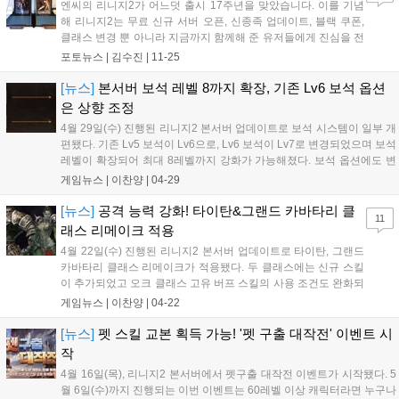
엔씨의 리니지2가 어느덧 출시 17주년을 맞았습니다. 이를 기념
해 리니지2는 무료 신규 서버 오픈, 신종족 업데이트, 블랙 쿠폰,
클래스 변경 뿐 아니라 지금까지 함께해 준 유저들에게 진심을 전
하기 위해 다양한 이벤트를 진행하고 있습니다. 그 중 11...
포토뉴스 |
김수진
|
11-25
[뉴스]
본서버 보석 레벨 8까지 확장, 기존 Lv6 보석 옵션
은 상향 조정
4월 29일(수) 진행된 리니지2 본서버 업데이트로 보석 시스템이 일부 개
편됐다. 기존 Lv5 보석이 Lv6으로, Lv6 보석이 Lv7로 변경되었으며 보석
레벨이 확장되어 최대 8레벨까지 강화가 가능해졌다. 보석 옵션에도 변
화가 찾아왔다. 기존 Lv6...
게임뉴스 |
이찬양
|
04-29
[뉴스]
공격 능력 강화! 타이탄&그랜드 카바타리 클
11
래스 리메이크 적용
4월 22일(수) 진행된 리니지2 본서버 업데이트로 타이탄, 그랜드
카바타리 클래스 리메이크가 적용됐다. 두 클래스에는 신규 스킬
이 추가되었고 오크 클래스 고유 버프 스킬의 사용 조건도 완화되
어 이전보다 전투 효율이 좋아질 것으로 기대를 모으고 있다....
게임뉴스 |
이찬양
|
04-22
[뉴스]
펫 스킬 교본 획득 가능! '펫 구출 대작전' 이벤트 시
작
4월 16일(목), 리니지2 본서버에서 펫구출 대작전 이벤트가 시작됐다. 5
월 6일(수)까지 진행되는 이번 이벤트는 60레벨 이상 캐릭터라면 누구나