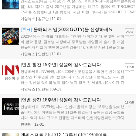
엔씨소프트(대표 김택진)의 PC온라인 MMORPG(다중접속역할수행게
임) 리니지2가 출시 20주년을 기념하는 대규모 업데이트 ‘PROJECT
EVA’를 진행했다고 1일 밝혔다. 지난 10월 리니지2는 ‘PROJECT EVA’
캠페인을 통해 ‘29,700원’이라는 키워드를 선공개하고 과금 서비스에 변
게임뉴스 |
김규만
|
11-01
화를 준 ‘EVA’ 서버의 사전 예약을 진행했다. 예약 신청이...
[투표]
올해의 게임(2023 GOTY)을 선정하세요
2634
2023년에는 한 해를 대표하는 다양한 대작과 기대 못 했던 신작
의 깜짝 등장, 글로벌 시장에서 주목받는 게임들의 출시 등 게임
팬들에게 더없이 행복한 1년이었습니다. 인벤은 지난 1년을 되돌
아보고 업계 전체의 창의성과 기술적 성취를 제고하고자 게임 시
게임뉴스 |
인벤팀
|
11-01
상 행사를 진행합니다. 특히 올해는 여기에 게이머들의 목소리를
함께 반영하고자 합니다. 이를 위해 202...
[인벤 창간 19주년] 성원에 감사드립니다
11350
안녕하세요. INVEN입니다. 2004년 첫걸음을 시작한 인벤이 올해
로 창간 19주년을 맞이했습니다. 어느덧 강산이 변하고도 다시 변
하는 강산을 맞이할 날이 얼마 남지 않은 긴 세월입니다. 이런 긴
시간을 달려올 수 있던 원동력은 함께 해주신 유저분의 애정이 어
게임뉴스 |
인벤팀
|
09-13
린 관심과 목소리입니다. 언제나 인벤과 함께 해주시는 유저분들
께 다시 한번 감사드립니다. 역동적...
[인벤 창간 18주년] 성원에 감사드립니다
11758
안녕하세요. INVEN입니다. 인벤이 올해로 창간 18주년을 맞이했
습니다. 창간 이벤트는 매년 11월쯤 했었는데 올해는 조금 늦었습
니다. 역대 최대 규모로 진행된 지스타와 인벤게임컨퍼런스(IGC)
준비 때문에 바쁘기도 했고 야심 차게 준비한 올해의 게임(GOTY)
인벤팀
|
12-01
이벤트와 함께하려고 좀 지체되었습니다. 말씀드린 대로 올해는
인벤 게임 페스티벌이라는 이름으...
엔씨소프트 리니지2, '크루세이더' 업데이트