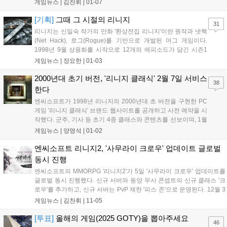
일 월정액 서비스가 시작된다....
게임뉴스 |
김찬휘
|
01-07
[기획]
그때 그 시절의 리니지
31
리니지는 신일숙 작가의 만화 '환상전집 리니지'이란 원작과 넷핵
(Net Hack), 로그(Rogue)를 기반으로 개발된 머그 게임이다.
1998년 9월 상용화를 시작으로 12개의 에피소드가 담긴 시즌1
피의 맹세(The Blood Pledge)를 선보였으며, 아덴 왕국의 왕자인
게임뉴스 |
장요한
|
01-03
데포로쥬가 반왕 켄라우헬에게 빼앗긴 왕좌를 탈환하는 과정을
그렸다. 이는 곧 '혈맹'을 뜻하며 리니지를 관통하는 정체성으로
2000년대 초기 버전, '리니지 클래식' 2월 7일 서비스
38
자리 잡는다....
한다
엔씨소프트가 1998년 리니지의 2000년대 초 버전을 구현한 PC
게임 '리니지 클래식' 브랜드 웹사이트를 공개하고 사전 예약을 시
작했다. 군주, 기사 등 초기 4종 클래스와 콘텐츠를 선보이며, 1월
7일 사전 다운로드, 2월 7일 무료 서비스, 2월 11일 월정액 서비
게임뉴스 |
양영석
|
01-02
스가 시작된다. 사전 예약 시 무기 선택 상자 등 혜택이 주어진
다....
엔씨소프트 리니지2, '사무라이 크로우' 업데이트 글로벌
동시 진행
엔씨소프트의 MMORPG '리니지2'가 5일 '사무라이 크로우' 업데이트를
글로벌 동시 진행했다. 신규 서버와 동양 무사 콘셉트의 신규 클래스 '크
로우'를 추가하고, 신규 서버는 PvP 제한 '피스 존'으로 운영된다. 12월 3
일까지 '글로벌 아레나: 원 월드'를 진행, 지역 랭킹에 따라 보상을 제공한
게임뉴스 |
김찬휘
|
11-05
다. 기존 이용자에게는 '블랙 쿠폰' 3종을, 모든 이용자에게는 업데이트
기념 감사 선물을 지급한다....
[투표]
올해의 게임(2025 GOTY)을 뽑아주세요
46