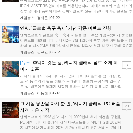
엔씨소프트가 22일 PC MMORPG 리니지2에 드워프 종족을 개편하는
IRON MASTERS 업데이트를 적용했습니다. 마에스트로와 포츈 시커의
전투 및 제작 능력이 대폭 강화되었으며 신규 사냥터 버려진 탄광도 추
가됐습니다. 8월 5일까지 클래스 체인지 이벤트가, 8월 12일까지는 성장
게임뉴스 |
정재훈
|
07-22
지원 이벤트가 진행되어 이용자들의 빠른 육성을 돕습니다. 이번 업데이
트로 드워프의 정체성인 제작과 경제 콘텐츠의 활용도가 크게 높아질 전
엔씨, '글로벌 축구 축제' 기념 각종 이벤트 진행
망입니다....
엔씨소프트가 글로벌 축구 축제 시즌을 맞아 주요 게임 4종에서 풍성한
이벤트를 개최합니다. 리니지2는 7월 1일까지 승부 예측 이벤트를 진행
하며, 리니지2M은 7월 1일까지 균열의 침략자 처치 및 쿠키 구매 등 5종
의 행사를 엽니다. 리니지W는 6월 24일까지 축구공 아이템을 통해 보상
게임뉴스 |
김규만
|
06-12
을 지급하며, 아이온은 6월 12일부터 17일까지 접속 시 외형 세트를 제
공합니다. 각 게임별로 다양한 보상이 준비되어 있으니 기간 내 참여해
[뉴스]
추억이 깃든 땅, 리니지 클래식 월드 소개 페
3
즐기시길 바랍니다....
이지 오픈
리니지 클래식 티저 페이지가 업데이트되며 말하는 섬, 기란, 켄
트 성 등 추억의 월드 정보가 공개됐다. 최초의 공성전이 열린 켄
트 성, 바포메트 통제가 시작된 말하는 섬 던전 등 리니지 역사의
주요 순간들을 담아 팬들의 향수를 자극하며 기대감을 높인다....
게임뉴스 |
이동현
|
01-07
그 시절 낭만을 다시 한 번, '리니지 클래식' PC 퍼플
20
사전 다운 시작
엔씨소프트가 1998년 '리니지'의 2000년대 초기 버전을 구현한
PC 게임 '리니지 클래식' 사전 다운로드를 시작했다. 2월 10일까
지 사전예약 가능하며, 2026년 2월 7일 사전 무료 서비스, 2월 11