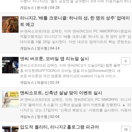
시했다. 리니지2는 ‘월드 공성전’을 공개했다. 8개 서버 이용자들이 하나
의 ‘아덴성’을 두고 승...
게임뉴스 |
윤서호
|
04-28
리니지2, ‘배틀 크로니클: 하나의 성, 한 명의 성주’ 업데이
트 예고
㈜엔씨소프트(대표 김택진, 이하 엔씨(NC))의 PC MMORPG(다중접속
역할수행게임) ‘리니지2’가 ‘배틀 크로니클: 하나의 성, 한 명의 성주’ 업
데이트를 4월 28일 실시한다. 이번 대규모 업데이트의 핵심 콘텐츠는
‘월드 공성전’이다. 월드 공성...
게임뉴스 |
정수형
|
04-14
엔씨 버프툰, 모바일 앱 리뉴얼 실시
6
엔씨소프트(대표 김택진, 이하 엔씨(NC))가 오늘(24일) 웹툰 플랫
폼 버프툰(BUFFTOON)의 모바일 앱을 리뉴얼(Renewal)했다. 새
로운 버프툰은 개인 맞춤형 큐레이션(Curation) 기능과 서비스...
게임뉴스 |
박광석
|
02-24
엔씨소프트, 신축년 설날 맞이 이벤트 실시
㈜엔씨소프트(대표 김택진, 이하 엔씨(NC))의 PC MMORPG ‘리니지
2’와 ‘블레이드 & 소울’이 신축년 설날을 맞아 이벤트를 진행한다. ▲ ‘리
니지2’는 오는 17일까지 ‘신축년 복받으소’ 이벤트를 실시한다. 이용자
는 1일 1회 이벤트 사냥터...
게임뉴스 |
정수형
|
02-04
압도적 퀄리티, 리니지2 홀로그램 피규어
16