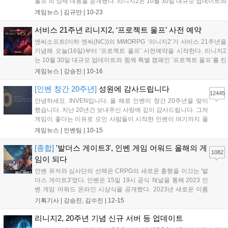
울프’의 상세 내용을 공개했다. 리니지2는 10월 30일 대규모 업데이트와
함께 특별 캠페인 ‘프로젝트 울프’를 진행한다. ▲신규 서버 ‘울프’ ▲신
게임뉴스 |
김규만
|
10-23
규 클래스 ‘바르카스’ ▲신규 지역 ‘바르카스 정착지’ ▲신규...
서비스 21주년 리니지2, ‘프로젝트 울프’ 사전 예약
엔씨소프트(이하 엔씨(NC))의 MMORPG ‘리니지2’가 서비스 21주년을
기념해 오늘(16일)부터 ‘프로젝트 울프’ 사전예약을 시작한다. 리니지2
는 10월 30일 대규모 업데이트와 함께 특별 캠페인 ‘프로젝트 울프’를 진
행할 예정이다. 신규 서버 ‘울프’와 신규 클래스 ‘바르카스’ 등이 추가된
게임뉴스 |
강승진
|
10-16
다. ‘울프’ 서버는 성장, 파밍, 거래가 유기적으로 순환되며...
[인벤 창간 20주년]
성원에 감사드립니다
12445
안녕하세요. INVEN입니다. 올 해로 인벤이 창간 20주년을 맞이
했습니다. 지난 20년간 보내주신 사랑에 깊이 감사드립니다. 그저
게임이 좋다는 이유로 모인 사람들이 시작한 인벤이 여기까지 올
수 있었던 것은 보내주신 사랑과 성원 덕분이라고 생각합니다. 이
게임뉴스 |
인벤팀
|
10-15
럴 때는 강산이 두번 변했다는 말이 습관적으로 나오곤 하지만,
이제는 그 말을 쓰지 못하고, '고작...
[종합]
'발더스 게이트3', 인벤 게임 어워드 올해의 게
1082
임이 되다
인벤 유저와 심사단의 선택은 CRPG의 새로운 흥행을 이끄는 '발
더스 게이트3'였다. 인벤은 15일 19시 공식 채널을 통해 2023 인
벤 게임 어워드 온라인 시상식을 공개했다. 2023년 새로운 이름
으로 재정비, 유저 투표 부문을 크게 늘린 인벤 게임 어워드는 이
기획기사 |
강승진, 김수진
|
12-15
날 영상을 통해 다양한 수상 부문을 직접 발표했다. 경쟁 부문 최
고 등급 부문인 '올해의 게임...
리니지2, 20주년 기념 신규 서버 등 업데이트