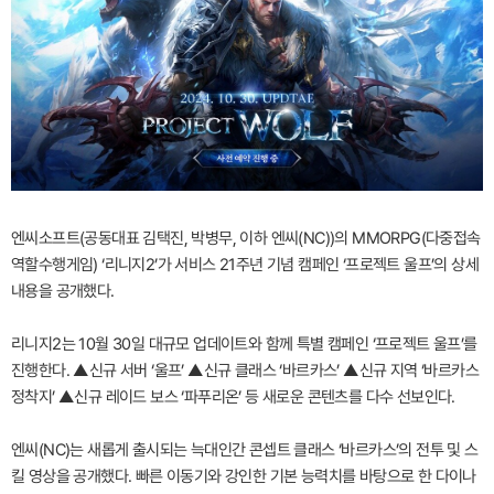
엔씨소프트(공동대표 김택진, 박병무, 이하 엔씨(NC))의 MMORPG(다중접속
역할수행게임) ‘리니지2’가 서비스 21주년 기념 캠페인 ‘프로젝트 울프’의 상세
내용을 공개했다.
리니지2는 10월 30일 대규모 업데이트와 함께 특별 캠페인 ‘프로젝트 울프’를
진행한다. ▲신규 서버 ‘울프’ ▲신규 클래스 ‘바르카스’ ▲신규 지역 ‘바르카스
정착지’ ▲신규 레이드 보스 ‘파푸리온’ 등 새로운 콘텐츠를 다수 선보인다.
엔씨(NC)는 새롭게 출시되는 늑대인간 콘셉트 클래스 ‘바르카스’의 전투 및 스
킬 영상을 공개했다. 빠른 이동기와 강인한 기본 능력치를 바탕으로 한 다이나