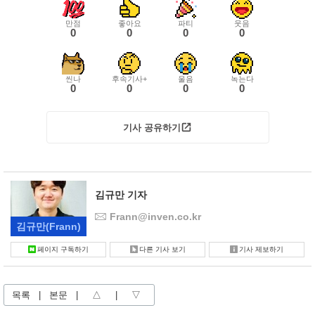
만점
좋아요
파티
웃음
0
0
0
0
씬나
후속기사+
울음
녹는다
0
0
0
0
기사 공유하기
김규만 기자
Frann@inven.co.kr
김규만
(Frann)
페이지 구독하기
다른 기사 보기
기사 제보하기
목록
|
본문
|
△
|
▽