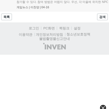
참가할 수 있다. 참여 방법은 어렵지 않다. 우선, 각 마을에 위치한 NPC
루이드에게 펫 포획기를 구...
게임뉴스 |
이찬양
|
04-16
목록
검색
로그인
PC화면
퀵링크
설정
청소년보호정책
이용약관
개인정보처리방침
불법촬영물신고안내
(주)
인
벤