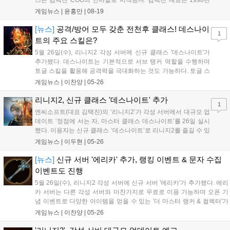
스는 김택진 COO의 인사말로 시작됐다. 김택진 대표는 1998년
리니지가 첫선을 보이고 24년이 흘렀다며, 그간 리니지2, 리니지
게임뉴스 |
윤홍만
|
08-19
M, 리니지2M 등을 출시함으로써 리니지는 하나의 게임이 아닌
대한민국 MMORPG의 역사를 상징...
[뉴스]
공격/방어 모두 갖춘 전천후 클래스! 데스나이
1
트의 주요 스킬은?
5월 26일(수), 리니지2 각성 서버에 신규 클래스 '데스나이트'가
추가됐다. 데스나이트는 기본적으로 서브 탱커 역할을 수행하며
토글 스킬을 활용해 공격력을 극대화하는 것도 가능하다. 토글 스
킬은 이퀄리브리엄 오라와 레이지 오라가 있다. 두 스킬 중...
게임뉴스 |
이찬양
|
05-26
리니지2, 신규 클래스 '데스나이트' 추가
1
엔씨소프트(대표 김택진)의 ‘리니지2’가 각성 서버에서 대규모 업
데이트 ‘정점에 서는 자, 마스터 클래스 데스나이트’를 26일 실시
했다. 이용자는 신규 클래스 ‘데스나이트’로 리니지2를 즐길 수 있
다. ‘데스나...
게임뉴스 |
이두현
|
05-26
[뉴스]
신규 서버 '에리카' 추가, 랭킹 이벤트 & 문자 수집
이벤트도 진행
5월 26일(수), 리니지2 각성 서버에 신규 서버 '에리카'가 추가됐다. 에리
카 서버는 다른 각성 서버와 마찬가지로 무료로 이용 가능하며 오픈 기
념 이벤트로 다양한 아이템을 얻을 수 있는 '더 마스터 랭커 & 컬렉터'가
진행된다. 에리카 서버의 주요...
게임뉴스 |
이찬양
|
05-26