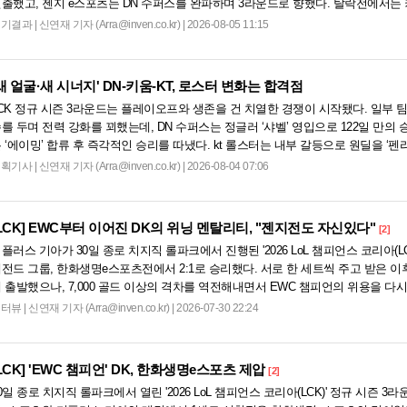
출했고, 젠지 e스포츠는 DN 수퍼스를 완파하며 3라운드로 향했다. 탈락전에서는 
 상대로 '패승...
경기결과
|
신연재 기자 (Arra@inven.co.kr) | 2026-08-05 11:15
새 얼굴·새 시너지' DN-키움-KT, 로스터 변화는 합격점
CK 정규 시즌 3라운드는 플레이오프와 생존을 건 치열한 경쟁이 시작됐다. 일부 
를 두며 전력 강화를 꾀했는데, DN 수퍼스는 정글러 ‘샤벨’ 영입으로 122일 만의 
 ‘에이밍’ 합류 후 즉각적인 승리를 따냈다. kt 롤스터는 내부 갈등으로 원딜을 ‘펜
화생명을 연파하며 우려를 불식시켰다. 오는 5일부터 3라운드 2주 차가 시작되는 가운데
기획기사
|
신연재 기자 (Arra@inven.co.kr) | 2026-08-04 07:06
LCK]
EWC부터 이어진 DK의 위닝 멘탈리티, "젠지전도 자신있다"
[2]
플러스 기아가 30일 종로 치지직 롤파크에서 진행된 '2026 LoL 챔피언스 코리아(LC
전드 그룹, 한화생명e스포츠전에서 2:1로 승리했다. 서로 한 세트씩 주고 받은 이
 출발했으나, 7,000 골드 이상의 격차를 역전해내면서 EWC 챔피언의 위용을 다
 POM에 선정된 '...
인터뷰
|
신연재 기자 (Arra@inven.co.kr) | 2026-07-30 22:24
LCK]
'EWC 챔피언' DK, 한화생명e스포츠 제압
[2]
0일 종로 치지직 롤파크에서 열린 '2026 LoL 챔피언스 코리아(LCK)' 정규 시즌 3