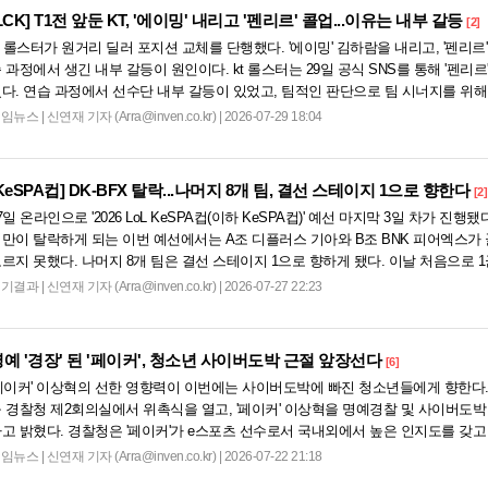
LCK]
T1전 앞둔 KT, '에이밍' 내리고 '펜리르' 콜업...이유는 내부 갈등
[2]
t 롤스터가 원거리 딜러 포지션 교체를 단행했다. '에이밍' 김하람을 내리고, '펜리르
 과정에서 생긴 내부 갈등이 원인이다. kt 롤스터는 29일 공식 SNS를 통해 '펜리
다. 연습 과정에서 선수단 내부 갈등이 있었고, 팀적인 판단으로 팀 시너지를 위
 것이 kt 롤스터의 설...
게임뉴스
|
신연재 기자 (Arra@inven.co.kr) | 2026-07-29 18:04
KeSPA컵]
DK-BFX 탈락...나머지 8개 팀, 결선 스테이지 1으로 향한다
[2]
7일 온라인으로 '2026 LoL KeSPA컵(이하 KeSPA컵)' 예선 마지막 3일 차가 진행
만이 탈락하게 되는 이번 예선에서는 A조 디플러스 기아와 B조 BNK 피어엑스가
르지 못했다. 나머지 8개 팀은 결선 스테이지 1으로 향하게 됐다. 이날 처음으로 
는 깔끔하게 2승...
경기결과
|
신연재 기자 (Arra@inven.co.kr) | 2026-07-27 22:23
예 '경장' 된 '페이커', 청소년 사이버도박 근절 앞장선다
[6]
페이커' 이상혁의 선한 영향력이 이번에는 사이버도박에 빠진 청소년들에게 향한다.
 경찰청 제2회의실에서 위촉식을 열고, '페이커' 이상혁을 명예경찰 및 사이버도
고 밝혔다. 경찰청은 '페이커'가 e스포츠 선수로서 국내외에서 높은 인지도를 갖고
해 자기관리와 집중력･절제의 가치를 꾸...
게임뉴스
|
신연재 기자 (Arra@inven.co.kr) | 2026-07-22 21:18