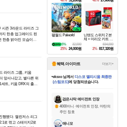
40%
31,200원
40%
27,600원
Overdrive Deluxe Edi
tion
정규 시즌 3라운드 라이즈 그
인까지 한층 업그레이드 된
팰월드 Palworld
닌텐도 스위치 2 본
체 + 마리오 카트 월
'은 한층 밝아진 모습이었
드 + 포켓몬 포코피
5%
32,000
834,000
아 번들
25%
24,000원
2%
817,320원
혜택.아이마트
더보기+
운드 라이즈 그룹, 키움
eksxo
님께서
디스코 엘리시움 최종판
부터 앞서나갔고, 별다른 위
(스팀코드)
에 당첨되셨습니다.
1세트, 키움 DRX의 출발
미오몬도
아기쿠키
칠부
설레임v
어느덧
동작그만
영웅97
우는무
유리별
나무아래쉼터
달빛아이
밍끼
해무
스태지
안드레아
어느날
꺽다리아조씨
농업코코
꾸링내
님께서
님께서
님께서
님께서
님께서
님께서
님께서
님께서
님께서
님께서
님께서
님께서
님께서
님께서
님께서
님께서
님께서
네이버페이 1만원
로블록스 기프트카드
엘든 링 밤의 통치자
님께서
님께서
엘든 링 밤의 통치자
네이버페이 1만원
로블록스 기프트카드
(본편포함) 데이브 더
네이버페이 1만원
로블록스 기프트카드
인투 더 브리치
로블록스 기프트카드
엘든 링 밤의 통치자
(본편포함) 데이브 더
(본편포함) 데이브 더
드래곤 퀘스트 XI S
파이어걸 핵 앤
몬스터 헌터 라이즈 +
로블록스
로블록스
디럭스 에디션 (스팀코드)
다이버 인 더 정글 번들 (스팀코드)
교환권
1만원권
디럭스 에디션 (스팀코드)
다이버 인 더 정글 번들 (스팀코드)
(스팀코드)
교환권
1만원권
기프트카드 1만 5천원권
지나간 시간을 찾아서 데피니티브
2만원권
디럭스 에디션 (스팀코드)
다이버 인 더 정글 번들 (스팀코드)
스플래시 레스큐 DX (스팀코드)
교환권
기프트카드 1만원권
선브레이크 (스팀코드)
8천원권
에 당첨되셨습니다.
에 당첨되셨습니다.
에 당첨되셨습니다.
에 당첨되셨습니다.
에 당첨되셨습니다.
를 교환.
를 교환.
에 당첨되셨습니다.
에
를 교환.
를 교환.
에
에
에
에
에
에
에
당첨되셨습니다.
당첨되셨습니다.
당첨되셨습니다.
당첨되셨습니다.
에디션 (스팀코드)
당첨되셨습니다.
당첨되셨습니다.
당첨되셨습니다.
당첨되셨습니다.
를 교환.
검은사막 에이전트 인장
4000이니
·
에이전트 인장, 마탄의
주인 칭호
정이 진행됐다. 챌린저스 리그
2:1로 꺾고 스테이지2로
애니모