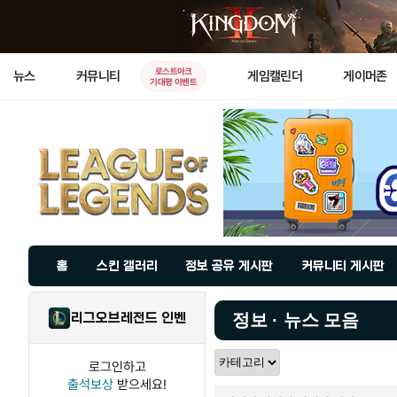
로스트아크
뉴스
커뮤니티
게임캘린더
게이머존
기대평 이벤트
홈
스킨 갤러리
정보 공유 게시판
커뮤니티 게시판
리그오브레전드 인벤
정보 · 뉴스 모음
로그인하고
출석보상
받으세요!