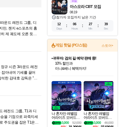
모집
아스오라 CBT 모집
08.19
참가자 모집까지 남은 기간
 3라운드 레전드 그룹, 디
12
06
27
38
지만, 젠지 e스포츠의 홈
Days
Hours
Min
Sec
히 제 궤도에 오른 듯한
귀무자: 검의 길 예약 판매 중!
게임 핫딜 (PC/스팀)
스토어+
10% 할인과
이니&베니 혜택까지!
비스트 오브 리인카네이션 정식 출시!
게임프릭 신작 IP
' 정규 시즌 3라운드 레전
네이버 혜택가와 함께 예약하세요!
츠를 잡아내며 기세를 끌어
인벤게임즈 8월 특별 할인!
드래곤소드: 어웨이크닝 입점!
문명 7 특별 할인!
커세어 코브 출시 기념 할인!
더 렐릭 퍼스트 가디언 정식 출시
베데스다 40주년 기념 할인 중!
마블 투혼 파이팅 소울즈 예약 판매 중!
캡콤 프렌차이즈 할인 진행 중!
캡콤 일부 상품 상시 할인
스타워즈 은하계 레이서
로블록스 기프트 카드 공식 입점
참석한 김대호 감독은 "오
인기 퍼블리셔 모음!
스팀으로 만나는 드래곤소드!
조선&고려 DLC 출시 예정
해적'섬'을 발전시키자!
설화x하드코어 액션!
베데스다의 명작들을
마블 히어로 총 출동&화려한 격투!
몬헌, 바하 등 인기 IP를
몬헌 와일즈 & 드래곤즈 도그마2
인벤게임즈에서 10% 추가 적립
Robux를 가장 안전하고
최대 90% 할인가를 만나보세요!
네이버혜택과 함께 만나보세요!
50%할인&추가 적립까지!
할인&네이버혜택으로 만나보세요!
네이버페이 혜택과 만나보세요!
40주년 프로모션으로 만나보세요!
네이버 포인트 혜택까지!
할인가에 만나보세요!
일부 에디션 상시 할인!
혜택으로 예약 판매 중
편안하게 충전하세요
드 레전드 그룹, T1과 디
나 혼자만 레벨업
나 혼자만 레벨업
 우승을 기점으로 파죽지세
어라이즈 오버드라
어라이즈 오버드라
이브 디럭스 에디션
이브 Solo Leveling A
로 주도권을 잡은 T1은
3,000
52,000
3,000
46,000
Solo Leveling Arise
rise