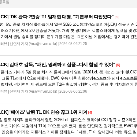
 등록됨
LCK]
'DK 완파·2연승' T1 임재현 대행, "기본부터 다잡았다"
[3]
1이 6일 종로 치지직 롤파크에서 열린 '2026 LoL 챔피언스 코리아(LCK)' 정규 시즌
러스 기아전에서 2:0 완승을 거뒀다. 개막 첫 경기에서 kt 롤스터에게 일격을 맞았
기에서 원정 승리를 챙기며 분위기를 다잡은 T1은 이날 게임에서는 경기력이 완전
습이었다. 다음은...
인터뷰
|
신연재 기자 (Arra@inven.co.kr) | 2026-08-06 21:25
LCK]
김대호 감독, "패인, 명쾌하고 심플...다시 힘낼 수 있어"
[5]
플러스 기아가 6일 종로 치지직 롤파크에서 열린 '2026 LoL 챔피언스 코리아(LCK)
 그룹 T1전에서 0:2로 패했다. EWC 우승 이후 한화생명e스포츠와 젠지 e스포
렸지만, 경기력이 제 궤도에 오른 T1은 확실히 강했다. 경기 종료 후 기자회견에 
 져서 너무 아쉽다"...
인터뷰
|
신연재 기자 (Arra@inven.co.kr) | 2026-08-06 21:06
LCK]
'페이즈' 날뛴 T1, DK 연승 끊고 1위 지켜
[4]
일 종로 치지직 롤파크에서 열린 '2026 LoL 챔피언스 코리아(LCK)' 정규 시즌 3라운
러스 기아의 대결에서 T1이 2:0으로 승리했다. 한층 단단해진 경기력으로 EWC
 연승을 이어가던 디플러스 기아를 잠재웠다. 1세트, T1이 앞서갔다. 바텀 듀오 킬