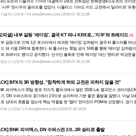
e스포츠와 디플러스 기아의 대결에서 1세트 선취점은 한화생명e스포츠의 것이었다
 '시우' 전시우의 올라프를 잡았다. 디플러스 기아도 미드 교전에서 '딜라이트' 유
로 동점을 만들었다. 이...
경기결과
|
신연재 기자 (Arra@inven.co.kr) | 2026-07-30 22:08
오피셜]
내부 갈등 '에이밍', 결국 KT 떠나 KRX로...'지우'와 트레이드
[9]
부 갈등으로 인해 1군 로스터에서 제외된 '에이밍' 김하람이 결국 kt 롤스터를 떠난다
드 돼 키움 DRX에 합류한다. kt 롤스터는 30일 공식 SNS를 통해 '에이밍' 김하람이
와 트레이드 됐다고 공지했다. 선수단 불화로 인해 '에이밍' 대신 '펜리르' 박강준
루 만에 이...
게임뉴스
|
신연재 기자 (Arra@inven.co.kr) | 2026-07-30 21:58
LCK]
BFX의 3R 방향성, "침착하게 하되 교전은 피하지 않을 것"
NK 피어엑스가 30일 종로 치지직 롤파크에서 열린 '2026 LoL 챔피언스 코리아(LCK
기, DN 수퍼스와의 경기에서 2:0으로 승리하며 기분 좋은 출발을 알렸다. 이날 1세
로 상대의 흐름을 끊는데 핵심 역할을 한 '랩터' 전어진이 POM에 선정됐다. 경기 
한 '랩터...
인터뷰
|
신연재 기자 (Arra@inven.co.kr) | 2026-07-30 18:50
LCK]
BNK 피어엑스, DN 수퍼스전 2:0...3R 승리로 출발