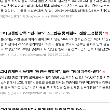
0일 종로 치지직 롤파크에서 열린 '2026 LoL 챔피언스 코리아(LCK)' 정규 시즌 3라
스와 BNK 피어엑스의 대결에서 BNK 피어엑스가 2:0으로 승리했다. DN 수퍼스는 
를 영입하며 반등을 노려봤지만, 첫 경기에서는 아쉬움을 남겼다. 1세트는 BNK 
키-쉔을 고른 '...
경기결과
|
신연재 기자 (Arra@inven.co.kr) | 2026-07-30 18:37
LCK]
고동빈 감독, "'펜리르'와 스크림은 못 해봤다...선발 고정할 듯"
[3]
t 롤스터는 29일 종로 치지직 롤파크에서 열린 '2026 LoL 챔피언스 코리아(LCK)'
룹 T1전에서 2:0으로 승리하면서 쾌조의 출발을 보였다. 선수단 불화로 인해 원딜
르' 박강준으로 교체된 상황에서 더 단단한 팀워크를 선보이면서 난적 T1을 잡았다
비디디' 곽보성과의...
인터뷰
|
신연재 기자 (Arra@inven.co.kr) | 2026-07-29 21:31
LCK]
임재현 감독대행 "패인은 복합적", '도란' "팀에 과부하 왔다"
[7]
1이 29일 종로 치지직 롤파크에서 열린 '2026 LoL 챔피언스 코리아(LCK)' 정규 시
스터전에서 0:2로 패했다. 글로벌 골드를 앞서는 와중에도 자꾸 미끄러지는 장면
트 모두 패하고 말았다. 경기 종료 후 기자실을 찾은 임재현 감독대행은 "3라운드
하게 된 것 같아...
인터뷰
|
신연재 기자 (Arra@inven.co.kr) | 2026-07-29 21:15
LCK]
더 똘똘 뭉친 KT, 신인 '펜리르'와 함께 T1전 완승