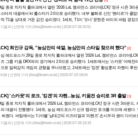
[2]
9일 종로 치지직 롤파크에서 열린 '2026 LoL 챔피언스 코리아(LCK)' 정규 시즌 3라운
스터의 대결에서 kt 롤스터가 2:0으로 승리했다. 내부 불화로 신인 '펜리르'가 콜
적 T1을 상대로 거둔 값진 승리였다. 1세트, T1이 '오너' 문현준 바이의 바텀 갱
...
경기결과
|
신연재 기자 (Arra@inven.co.kr) | 2026-07-29 20:51
LCK]
최인규 감독, "농심만의 색깔, 농심만의 스타일 찾으려 했다"
[2]
심 레드포스가 29일 종로 치지직 롤파크에서 열린 '2026 LoL 챔피언스 코리아(LCK
즈 그룹 키움 DRX와의 경기에서 2:0으로 승리했다. 1세트에서는 '스카웃' 이예찬
으로 일찌감치 게임의 균형을 무너뜨렸고, 2세트에선 '킹겐' 황성훈의 자헨이 후
전승을 거뒀다. 다음...
인터뷰
|
신연재 기자 (Arra@inven.co.kr) | 2026-07-29 19:04
LCK]
'스카웃'의 로크, '킹겐'의 자헨...농심, 키움전 승리로 3R 출발
[1]
9일 종로 치지직 롤파크에서 '2026 LoL 챔피언스 코리아(LCK)' 정규 시즌 3라운드
의 대결이 진행됐다. 1세트, 농심 레드포스가 신규 챔피언 로크를 미드에 세웠다.
 싸웠다. 바텀에서는 '디아블' 남대근의 이즈리얼과 '리헨즈' 손시우의 쉔이 다이브
선 '윌러' 김정현...
경기결과
|
신연재 기자 (Arra@inven.co.kr) | 2026-07-29 18:33