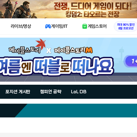
X
최대 90% 할인
라이브/영상
게이밍/IT
게임스토어
8월 프로모션
포지션 게시판
챔피언 공략
LoL DB