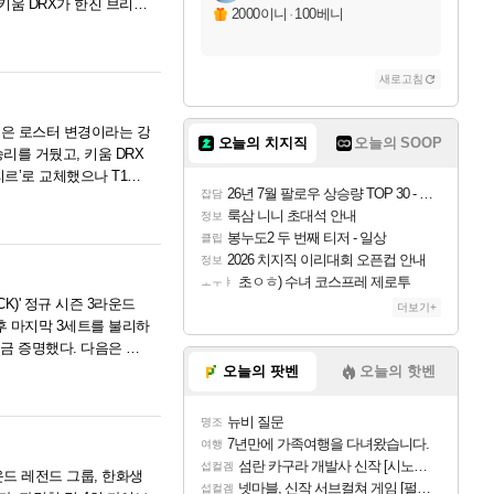
키움 DRX가 한진 브리온
2000이니
·
100베니
새로고침
팀은 로스터 변경이라는 강
오늘의 치지직
오늘의 SOOP
승리를 거뒀고, 키움 DRX
리르’로 교체했으나 T1과
26년 7월 팔로우 상승량 TOP 30 - 월간 치지직
잡담
, .....
룩삼 니니 초대석 안내
정보
봉누도2 두 번째 티저 - 일상
클립
2026 치지직 이리대회 오픈컵 안내
정보
초ㅇㅎ) 수녀 코스프레 제로투
ㅗㅜㅑ
K)' 정규 시즌 3라운드
더보기+
후 마지막 3세트를 불리하
시금 증명했다. 다음은 이
오늘의 팟벤
오늘의 핫벤
뉴비 질문
명조
7년만에 가족여행을 다녀왔습니다.
여행
섬란 카구라 개발사 신작 [시노비 넥서스] 연내 출시 예정
섭컬겜
라운드 레전드 그룹, 한화생
넷마블, 신작 서브컬쳐 게임 [펄 인 블루] 티저 사이트 오픈
섭컬겜