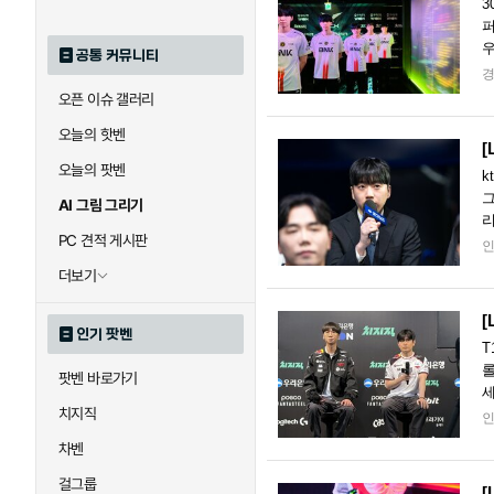
3
퍼
우
공통 커뮤니티
르
오픈 이슈 갤러리
오늘의 핫벤
[
오늘의 팟벤
k
그
AI 그림 그리기
리
PC 견적 게시판
'
더보기
[
인기 팟벤
T
롤
팟벤 바로가기
세
치지직
작
차벤
걸그룹
[