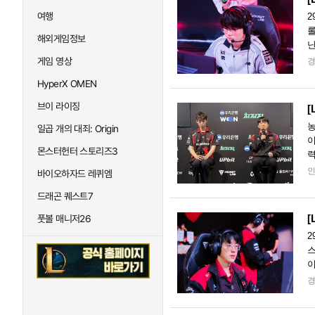
여행
2
롤
해외게임정보
난
분
게임 영상
HyperX OMEN
브이 라이징
[
농
일곱 개의 대죄: Origin
이
몬스터헌터 스토리즈3
력
역
바이오하자드 레퀴엠
드래곤 퀘스트7
[
풋볼 매니저26
2
스
이
에