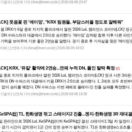
 드래곤을 두드렸...
경기결과
|
신연재 기자 (Arra@inven.co.kr) | 2026-08-06 20:47
LCK]
웃음꽃 핀 '에이밍', "KRX 팀원들, 부담스러울 정도로 잘해줘"
움 DRX가 6일 종로 치지직 롤파크에서 열린 '2026 LoL 챔피언스 코리아(LCK)' 
 DN 수퍼스와의 대결에서 2:0으로 승리했다. '에이밍' 김하람 합류 이후 다른 라
기력을 보여주며 기분 좋은 2연승을 달렸다. 경기 종료 후 기자실을 찾은 '에이밍
. "합류한 지...
인터뷰
|
신연재 기자 (Arra@inven.co.kr) | 2026-08-06 19:03
LCK]
KRX, '유칼' 활약에 2연승...연패 누적 DN, 플인 탈락 확정
[1]
일 종로 치지직 롤파크에서 열린 '2026 LoL 챔피언스 코리아(LCK)' 정규 시즌 3라
RX와 DN 수퍼스의 대결에서 키움 DRX가 2:0으로 승리했다. 1, 2세트 모두 초반
 없이 승리를 꿰찼다. DN 수퍼스는 이번 패배로 플레이-인 진출 실패를 확정했다. 
 매우 좋...
경기결과
|
신연재 기자 (Arra@inven.co.kr) | 2026-08-06 18:39
KeSPA컵]
T1, 한화생명 꺾고 스테이지2 진출...젠지-한화생명 3R 재대결
일 온라인으로 '2026 LoL KeSPA컵(이하 KeSPA컵)' 결선 스테이지1 3일 차 일
 경기 시간이 겹치면서 1군 간의 정면 승부가 펼쳐졌다. T1은 한화생명e스포츠를 