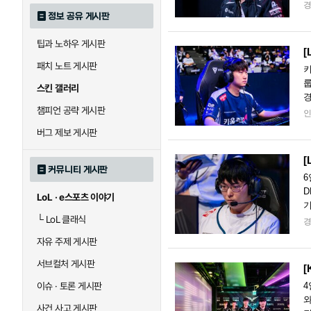
첫
정보 공유 게시판
팁과 노하우 게시판
[
패치 노트 게시판
키
룹
스킨 갤러리
경
챔피언 공략 게시판
다
버그 제보 게시판
[
커뮤니티 게시판
6
D
LoL · e스포츠 이야기
기
└
LoL 클래식
이
자유 주제 게시판
서브컬처 게시판
[
이슈 · 토론 게시판
4
와
사건 사고 게시판