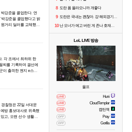
8
도란 폼 올라오니까 개좋다
' 박강준을 콜업한다. 연
9
도란은 국내는 괜찮아. 걍 해외경기가 개 쓰레기라 그래
르' 박강준을 콜업했다고 밝
해 원거리 딜러를 교체했다
10
난 오너가 에고 버린 게 존나 호재라고 봄
LoL LIVE 방송
됐다. 각 조에서 최하위 한
 꼴찌를 기록하며 결선에
1군이 출격한 젠지 e스포
울프
Huni
LIVE
CloudTemplar
LIVE
 경찰청은 22일 서대문
캡틴잭
LIVE
박 예방 홍보대사로 위촉했
 있고, 오랜 선수 생활을
Pray
OFF
Gorilla
OFF