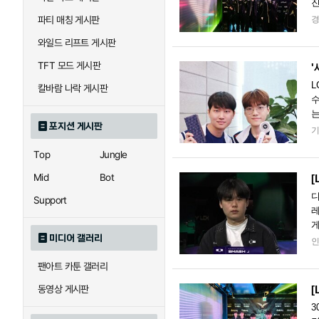
진
을
파티 매칭 게시판
와일드 리프트 게시판
TFT 모드 게시판
'
L
칼바람 나락 게시판
수
는
포지션 게시판
한
Top
Jungle
Mid
Bot
[
디
Support
레
게
미디어 갤러리
날
팬아트 카툰 갤러리
동영상 게시판
[
3