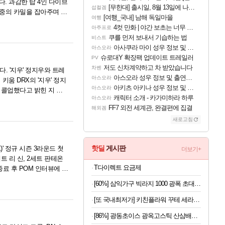
. 과감한 탑 4인 다이브
[무한대] 출시일, 8월 13일에 나오나
섭컬겜
환중의 카밀을 잡아주며 곧
[여행_국내] 남해 독일마을
여행
4컷 만화 | 야간 보초는 너무 힘들어
아주프로
쿠를 먼저 보내서 기습하는 법
비스트
아사쿠라 마이 성우 정보 및 주요 필모
아스오라
슈로대Y 확장팩 업데이트 트레일러
PV
저도 신차계약하고 차 받았습니다
차벤
. '지우' 정지우와 트레
아스오라 성우 정보 및 출연작 모음
아스오라
 키움 DRX의 '지우' 정지
아키츠 아키나 성우 정보 및 주요 필모
아스오라
을 콜업했다고 밝힌 지 단
캐릭터 소개 - 카가미하라 하루
아스오라
FF7 외전 세계관, 완결편에 집결
해외겜
새로고침
핫딜
게시판
)' 정규 시즌 3라운드 첫
더보기+
트 리 신, 2세트 판테온
T다이렉트 요금제
종료 후 POM 인터뷰에 등
[60%] 삼익가구 빅라지 1000 광폭 초대형 서랍장, 화이트+오크, 1000mm, 5단
[또 국내최저가] 키친플라워 꾸테 세라믹 인덕션 냄비 편수 18cm x 2개
[86%] 광동초이스 광옥고스틱 산삼배양근, 10g, 30포, 1개