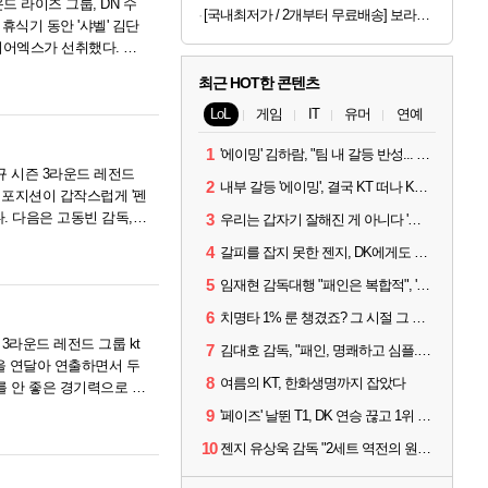
운드 라이즈 그룹, DN 수
[국내최저가 / 2개부터 무료배송] 보라톡스 보라효소101 곡물발효효소 프로바이오틱스 30포
휴식기 동안 '샤벨' 김단
피어엑스가 선취했다. 코
최근 HOT한 콘텐츠
LoL
게임
IT
유머
연예
1
'에이밍' 김하람, "팀 내 갈등 반성... 끝까지 뛰고 싶었다"
 정규 시즌 3라운드 레전드
2
내부 갈등 '에이밍', 결국 KT 떠나 KRX로...'지우'와 트레이드
 포지션이 갑작스럽게 '펜
. 다음은 고동빈 감독,
3
우리는 갑자기 잘해진 게 아니다 '씨맥' 김대호 감독의 자신감
4
갈피를 잡지 못한 젠지, DK에게도 0:2 패배
5
임재현 감독대행 "패인은 복합적", '도란' "팀에 과부하 왔다"
6
치명타 1% 룬 챙겼죠? 그 시절 그 감성 '롤 클래식' 30일 출시
즌 3라운드 레전드 그룹 kt
7
김대호 감독, "패인, 명쾌하고 심플...다시 힘낼 수 있어"
을 연달아 연출하면서 두
8
여름의 KT, 한화생명까지 잡았다
를 안 좋은 경기력으로 시
9
'페이즈' 날뛴 T1, DK 연승 끊고 1위 지켜
10
젠지 유상욱 감독 "2세트 역전의 원인...너무 급했다"