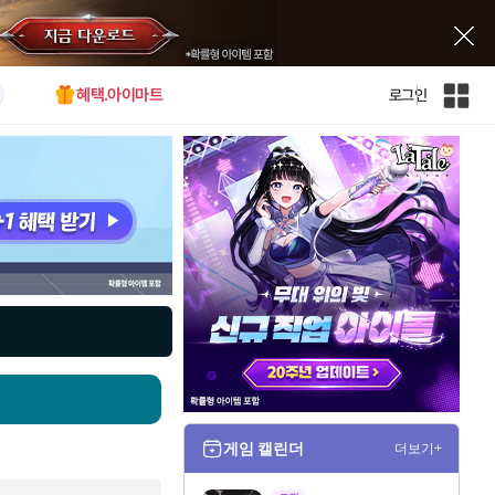
혜택.아이마트
로그인
인
벤
전
체
사
이
트
맵
게임 캘린더
더보기+