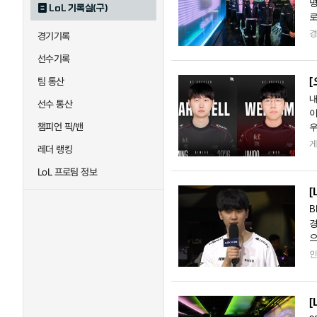
명
LoL 기록실(구)
로
바
경기기록
선수기록
[
팀 통산
내
선수 통산
이
챔피언 픽/밴
우
하
레더 랭킹
LoL 프로팀 정보
[
B
경
으
장
[