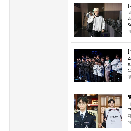
[
k
습
혔
는
[
2
팀
오
츠
명
'
구
다
통