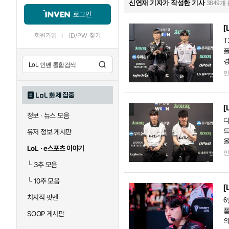
신연재 기자가 작성한 기사
3849개
로그인
[
회원가입
ID/PW 찾기
T
플
경
모
LoL 화제 집중
[
정보 · 뉴스 모음
디
드
유저 정보 게시판
올
LoL · e스포츠 이야기
늘
└
3추 모음
└
10추 모음
[
치지직 팟벤
6
플
SOOP 게시판
의