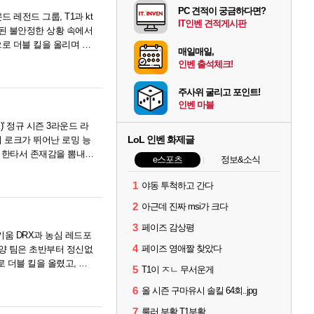
PC 견적이 궁금하다면?
드 레전드 그룹, T1과 kt
IT인벤 견적게시판
업된 불안정한 상황 속에서
킹으로 더블 킬을 올리며 기
매일매일,
인벤 출석체크!
주사위 굴리고 포인트!
인벤 마블
)' 정규 시즌 3라운드 라
LoL 인벤 화제글
의 로크가 뛰어난 로밍 능
반 한타서 존재감을 뽐내며
e스포츠
정보&소식
1
야동 투척하고 간다
2
아근데 진짜 msi가 크다
3
페이즈 감상평
, 키움 DRX과 농심 레드포
4
페이즈 영애짤 찾았다
 양 팀은 초반부터 정신없
로 더블 킬을 올렸고, 탑
5
T1이 ㅈㄴ 무서운게
6
올 시즌 구마유시 솔킬 64회..jpg
7
룰러 부활 T1부활