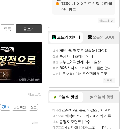
4000이니
·
에이전트 인장, 마탄의
주인 칭호
새로고침
목록
글쓰기
오늘의 치지직
오늘의 SOOP
26년 7월 팔로우 상승량 TOP 30 - 월간 치지직
잡담
룩삼 니니 초대석 안내
정보
봉누도2 두 번째 티저 - 일상
클립
2026 치지직 이리대회 오픈컵 안내
정보
초ㅇㅎ) 수녀 코스프레 제로투
ㅗㅜㅑ
더보기+
새로고침
오늘의 팟벤
오늘의 핫벤
감
0
공감 확인
신고
스위치2판 ‘몬헌 와일즈’, 30~40fps 목표 추정
해외겜
캐릭터 소개 - 카가미하라 하루
아스오라
공명자 모먼트 | 수수
명조
답글
4컷 만화 | 야간 보초는 너무 힘들어
아주프로