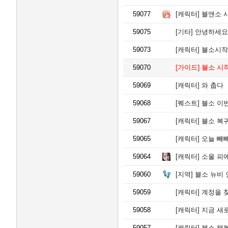
59077
[캐릭터]
블앤소 사
59075
[기타]
안녕하세요
59073
[캐릭터]
블소시작
59070
[가이드]
블소 시
59069
[캐릭터]
와 춥다
59068
[퀘스트]
블소 이번에
59067
[캐릭터]
블소 복
59065
[캐릭터]
오늘 빼빼로
59064
[캐릭터]
소울 피에
59060
[지역]
블소 뉴비 
59059
[캐릭터]
계정을 찾을
59058
[캐릭터]
지금 새
59057
[캐릭터]
블소 해볼