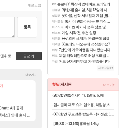
슈로대Y 확장팩 업데이트 트레일러
PV
새로고침
[무한대] 출시일, 8월 13일에 나오나
섭컬겜
넷마블, 신작 서브컬쳐 게임 [펄 인 블루] 티저 사이트 오픈
섭컬겜
혹시 이 만화 아시는 분 계신가요
애니클립
등록
아키츠 아키나 성우 정보 및 주요 필모
아스오라
게임 시작 전 추천 설정
비스트
FF7 외전 세계관, 완결편에 집결
해외겜
60프레임 나오는데 정상일까요?
레퀴엠
7년만에 가족여행을 다녀왔습니다.
여행
체험 캐릭터만으로 허상 40레벨 하이와티아 5분 컷!｜에이메스·린네·모니에 명함
맨위로
글쓰기
명조
저도 신차계약하고 차 받았습니다
차벤
새로고침
더보기+
핫딜
게시판
더보기+
2]
[116]
넷마블, 신작 서브컬쳐 게임 [펄 인 블루] 티저 사이
이건 대체 뭐하는 짓이냐?
섭컬겜
메이플
[44]
너넨 대난 함부로 가지 마라..
4컷 만화 | 야간 보초는 너무 힘들어
아주프로
로아
28%할인!칠성사이다, 190ml, 60개
챕터별 길찾기/지도 공략 (1 ~ 12장)
빵 가격이 24500원 이라길래 결제 취소하고 나왔
비스트
메이플
펩시콜라 제로 슈거 업소용, 라임향, 500ml, 20개
[37]
hat: AI] 공개
아니 누가 몽벨 뇌빼기했네 ㅋㅋㅋㅋ
테스트 때는 로비에 온라인 기능이 있는데
리밋제로
메이플
66%할인 푸드앳홈 밥도둑 낙지젓갈, 1kg, 1개
[47]
[10
네..
스] 연내 출시 예정
비스트 오브 리인카네이션 오픈 트레일러
근데 유니온 이거 1만 존나 쉬운거같은데
PV
메이플
[19,000 -> 13,140] 홍국쌀 1.4kg