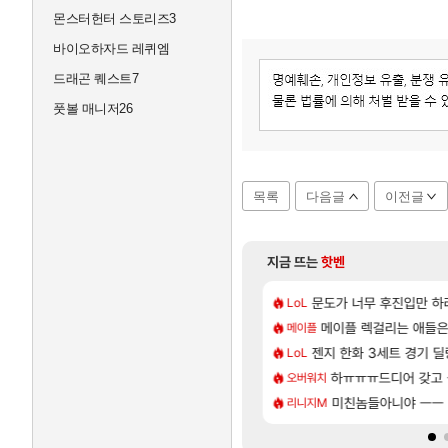
몬스터헌터 스토리즈3
바이오하자드 레퀴엠
드래곤 퀘스트7
풋볼 매니저26
목록
다음글
이전글
지금 뜨는
핫벤
[116]
서브컬쳐 게임 [펄 인 블루] 티저 사이트 오픈
하는 짓이냐?
7년만에 가족여행을 다녀
문도가 너무 후진입만 
여행
LoL
[44]
로 가지 마라..
| 야간 보초는 너무 힘들어
메이플 렉걸리는 애들은
「에린」 컨셉 포스터 
아스오라
메이플
[203]
지도 공략 (1 ~ 12장)
500원 이라길래 결제 취소하고 나왔다
젠지 한화 3세트 경기 딜량
쿠를 먼저 보내서 기습
비스트
LoL
[37]
몽벨 뇌빼기했네 ㅋㅋㅋㅋ
 로비에 온라인 기능이 있는데
스위치2판 ‘몬헌 와일즈’,
하ㅠㅠㅠ드디어 갖고 
해외겜
오버워치
[106]
인카네이션 오픈 트레일러
 이거 1만 존나 쉬운거같은데
리싱크드 1.06 패치노트
미친놈들아니야 ㅡㅡ
리싱크드
리니지M