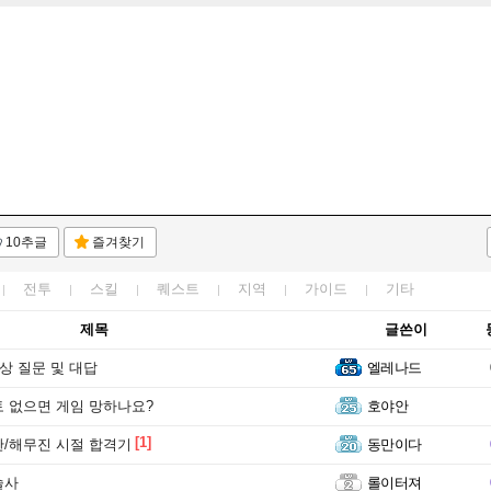
10추글
즐겨찾기
전투
스킬
퀘스트
지역
가이드
기타
제목
글쓴이
예상 질문 및 대답
엘레나드
 없으면 게임 망하나요?
호야안
[1]
/해무진 시절 합격기
동만이다
술사
롤이터져