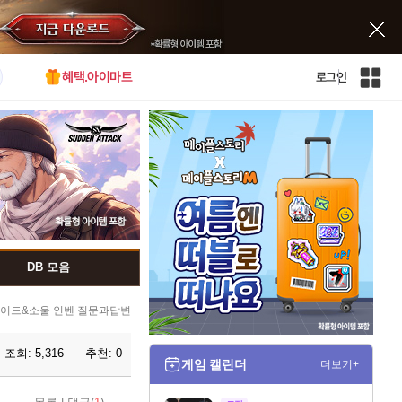
혜택.아이마트
로그인
인
벤
전
체
사
이
트
맵
DB 모음
이드&소울 인벤 질문과답변
조회:
5,316
추천:
0
게임 캘린더
더보기+