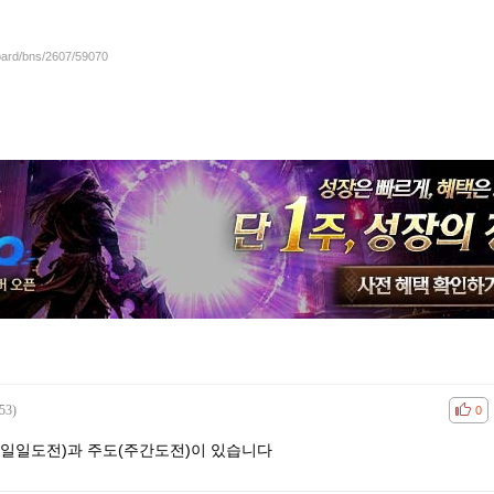
board/bns/2607/59070
53)
공감
비공
0
(일일도전)과 주도(주간도전)이 있습니다