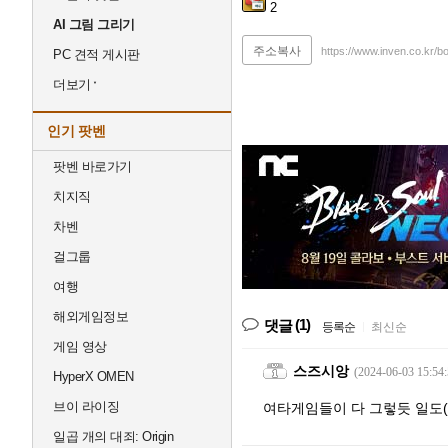
2
AI 그림 그리기
주소복사
https://www.inven.co.kr/
PC 견적 게시판
더보기
인기 팟벤
팟벤 바로가기
치지직
차벤
걸그룹
여행
해외게임정보
(1)
댓글
등록순
|
최신순
게임 영상
스즈시앙
(2024-06-03 15:54:
HyperX OMEN
브이 라이징
여타게임들이 다 그렇듯 일도
일곱 개의 대죄: Origin