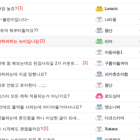
[1]
양 높죠?
Lunacis
~블린이입니다~
나리동
유져 뭐부터할까요??
왕산
[1]
작하려하는 뉴비입니당
리어
아둥바둥1
[1]
 첨 해보는데요 린검사의길 2가 카운트가 안됩니다.
구름이될꺼야
귀하려는데 지금 망했나요?
피카츄조아함
 안받고 로아한다....;;;;
왕산
스타 모든 케릭 적용되는거 아닌가요?
로드싱어
인데요 물약을 사려는데 어디마을가야사나요?
앤소니박
려는데 폰인증을 하니 이상한 글이 뜨네요? cert?
다크스키머
[1]
로 시작해도 괜찮을까요?
Xiatana
려는 뉴비인데 질문 좀 드려요
이게뭐야