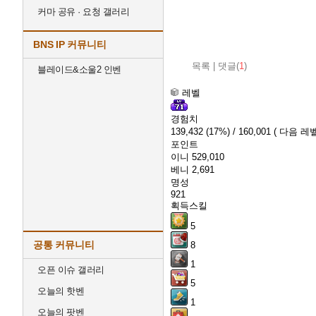
커마 공유 · 요청 갤러리
BNS IP 커뮤니티
목록
|
댓글(
1
)
블레이드&소울2 인벤
레벨
경험치
139,432
(17%)
/ 160,001
( 다음 레벨
포인트
이니
529,010
베니
2,691
명성
921
획득스킬
5
공통 커뮤니티
8
1
오픈 이슈 갤러리
5
오늘의 핫벤
1
오늘의 팟벤