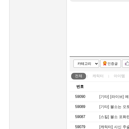
인증글
전체
캐릭터
아이템
번호
59090
[기타]
[라이브] 
59089
[기타]
블소는 오토
59087
[스킬]
블소 포화란
59079
[캐릭터]
사신 주