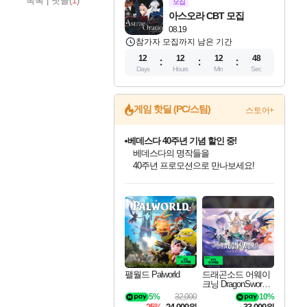
목록
|
댓글(
1
)
모집
아스오라 CBT 모집
08.19
참가자 모집까지 남은 기간
12
12
12
47
Days
Hours
Min
Sec
게임 핫딜 (PC/스팀)
스토어+
베데스다 40주년 기념 할인 중!
베데스다의 명작들을
40주년 프로모션으로 만나보세요!
인벤게임즈 8월 특별 할인!
드래곤소드: 어웨이크닝 입점!
문명 7 특별 할인!
귀무자: 검의 길 예약 판매 중!
비스트 오브 리인카네이션 정식 출시!
커세어 코브 출시 기념 할인!
더 렐릭 퍼스트 가디언 정식 출시
마블 투혼 파이팅 소울즈 예약 판매 중!
캡콤 프렌차이즈 할인 진행 중!
캡콤 일부 상품 상시 할인
스타워즈 은하계 레이서
로블록스 기프트 카드 공식 입점
인기 퍼블리셔 모음!
스팀으로 만나는 드래곤소드!
조선&고려 DLC 출시 예정
10% 할인과
게임프릭 신작 IP
해적'섬'을 발전시키자!
설화x하드코어 액션!
마블 히어로 총 출동&화려한 격투!
몬헌, 바하 등 인기 IP를
몬헌 와일즈 & 드래곤즈 도그마2
인벤게임즈에서 10% 추가 적립
Robux를 가장 안전하고
최대 90% 할인가를 만나보세요!
네이버혜택과 함께 만나보세요!
50%할인&추가 적립까지!
이니&베니 혜택까지!
네이버 혜택가와 함께 예약하세요!
할인&네이버혜택으로 만나보세요!
네이버페이 혜택과 만나보세요!
네이버 포인트 혜택까지!
할인가에 만나보세요!
일부 에디션 상시 할인!
혜택으로 예약 판매 중
편안하게 충전하세요
팰월드 Palworld
드래곤소드 어웨이
크닝 DragonSword A
wakening
5%
32,000
10%