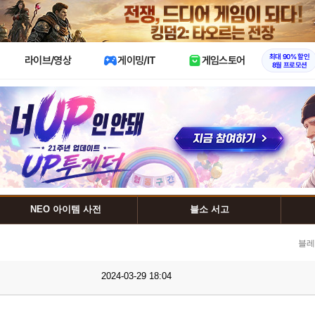
X
최대 90% 할인
라이브/영상
게이밍/IT
게임스토어
8월 프로모션
NEO 아이템 사전
블소 서고
블레
2024-03-29 18:04