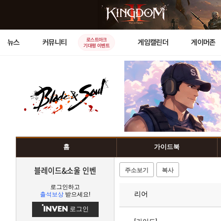
로스트아크
뉴스
커뮤니티
게임캘린더
게이머존
기대평 이벤트
홈
가이드북
블레이드&소울 인벤
주소보기
복사
로그인하고
리어
출석보상
받으세요!
로그인