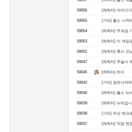
59056
[캐릭터]
아이디가 초
59055
[기타]
블소 시작하
59054
[캐릭터]
무과금 
59053
[캐릭터]
이 게임
59052
[캐릭터]
혹시 곤남
59047
[캐릭터]
주술사 
59045
[캐릭터]
하이
59042
[기타]
검은사막하는
59040
[캐릭터]
블소 뉴
59039
[캐릭터]
뉴비입니다
59038
[기타]
무선 매크로 
59037
[캐릭터]
직업 변