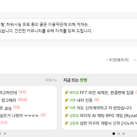
이전페이지
지금 뜨는
팟벤
더보기+
[1]
[44]
[65]
[
왔습니다.
하려고하던데
FF7 외전 세계관, 완결편에 집결
와 ㅁㅊ 컴플뜸ㅋㅋ
해외겜
메이플
[639]
[6]
[334]
 참고해라
공개
내차 인증
이적자 숙코 시ㅡ발련아
차벤
메이플
[18]
[45]
..jpg
하는 법
저도 신차계약하고 차 받았습니다
완갑 정보 초스피드 효율 요약
차벤
로아
[3]
[90]
 30~40fps 목표 추정
싶은거 나왓어 ㅠㅠㅠㅠ
퍼클영상 보다 현타오네
라이자 AI 채팅 RPG 게임 [RyzaC
섭컬겜
로아
[10]
 (8/5)
벨가 1관 잡히는거 먼가 좀 몬가몬가
섬란 카구라 개발사 신작 [시노비 넥서
섭컬겜
로아