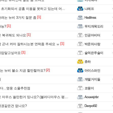
기화되서 공홈 이용을 못하고 있는데 어떻게 해야하나요?
나레프
[1]
려는 뉴비 3가지 질문 좀
Hadilnea
[1]
가능?
무지개목도리
[1]
은 복귀해도 되나요
인공아비터
[1]
 곤녀 커마 잘하시는분 연락좀 주세요 ㅠ
박준의사랑
[1]
제압알고싶어요
술먹은주술이
츄하
[2]
 뉴비 블소 지금 할만할까요?
아이스파인
비
개떨거지들
...영웅 소울추천점
코몽이
마우스 쓸만한거 있나요? (블러디마우스 평가도함)
Aouwejnbr
경권같은건 없나요?
Danpol92