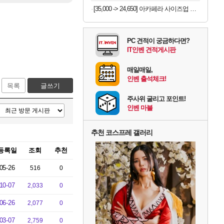
[35,000 -> 24,650] 아카페라 사이즈업 벤티 아메리카노 600ml x 24개
PC 견적이 궁금하다면?
IT인벤 견적게시판
매일매일,
인벤 출석체크!
목록
글쓰기
주사위 굴리고 포인트!
인벤 마블
추천 코스프레 갤러리
등록일
조회
추천
05-26
516
0
10-07
2,033
0
06-26
2,077
0
03-07
2,759
0