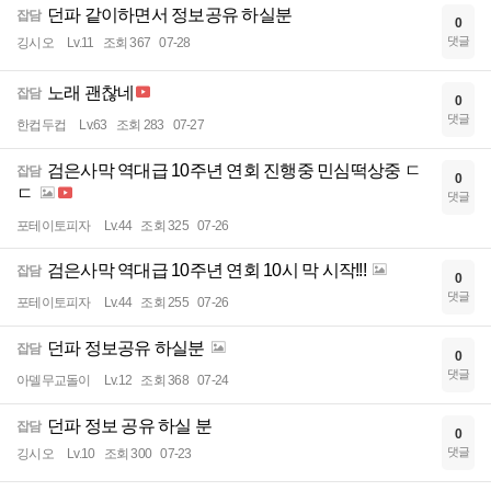
던파 같이하면서 정보공유 하실분
잡담
0
댓글
깅시오
Lv.11
조회 367
07-28
노래 괜찮네
잡담
0
댓글
한컵두컵
Lv.63
조회 283
07-27
검은사막 역대급 10주년 연회 진행중 민심떡상중 ㄷ
잡담
0
ㄷ
댓글
포테이토피자
Lv.44
조회 325
07-26
검은사막 역대급 10주년 연회 10시 막 시작!!!
잡담
0
댓글
포테이토피자
Lv.44
조회 255
07-26
던파 정보공유 하실분
잡담
0
댓글
아델무교돌이
Lv.12
조회 368
07-24
던파 정보 공유 하실 분
잡담
0
댓글
깅시오
Lv.10
조회 300
07-23