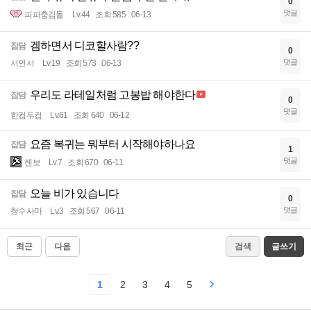
0
댓글
피파충김돌
Lv.44
조회 585
06-13
겜하면서 디코할사람??
잡담
0
댓글
서연서
Lv.19
조회 573
06-13
우리도 라테일처럼 고봉밥 해야한다
잡담
0
댓글
한컵두컵
Lv.61
조회 640
06-12
요즘 복귀는 뭐부터 시작해야하나요
잡담
1
댓글
젠보
Lv.7
조회 670
06-11
오늘 비가 있습니다
잡담
0
댓글
청수사마
Lv.3
조회 567
06-11
최근
다음
검색
글쓰기
1
2
3
4
5