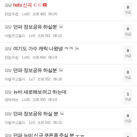
hebi 신곡 ㄷㄷ
잡담
0
댓글
한컵두컵
Lv.62
조회 460
06-26
던파 정보공유 하실분
잡담
0
댓글
아델무교돌이
Lv.8
조회 581
06-22
여기도 가수 캐릭 나왔넹 ㅋㅋ
잡담
0
댓글
한컵두컵
Lv.61
조회 664
06-19
던파 정보공유 하실분
잡담
0
댓글
아델무교돌이
Lv.7
조회 552
06-18
뉴비 새로해보려고 하는데
잡담
1
댓글
명예캐논
Lv.36
조회 550
06-18
던파 정보공유 하실 분
잡담
0
댓글
아델무교돌이
Lv.5
조회 542
06-15
던파 뉴비 신규 쿠폰좀 주실 분 ㅜㅠ
잡담