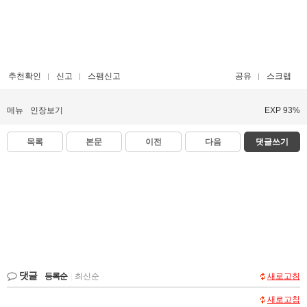
추천확인
신고
스팸신고
공유
스크랩
메뉴
인장보기
EXP 93%
목록
본문
이전
다음
댓글쓰기
댓글
등록순
|
최신순
새로고침
새로고침