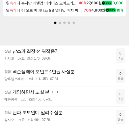
나 혼자만 레벨업 어라이즈 오버드라이브 Solo Leveling Arise
40%
27,600원
3,000
특가
더 킹 오브 파이터즈 98 얼티밋 매치 파이널 에디션 THE KING OF FIGHTERS 98 ULTIMATE MATCH FINAL EDITION
70%
4,800원
10%
특가
남스파 결장 선 뭐잡음?
잡담
0
댓글
깅시오
Lv.11
조회 176
08-06
넥슨플레이 포인트 4만원 사실분
잡담
0
댓글
암흑별쓰레쉬
Lv.4
조회 453
07-31
게임하면서 노실 분ㄱㄱ
잡담
0
댓글
메롱롱롱
Lv.5
조회 458
07-31
던파 초보인데 알려주실분
정보
0
댓글
깅시오
Lv.11
조회 464
07-29