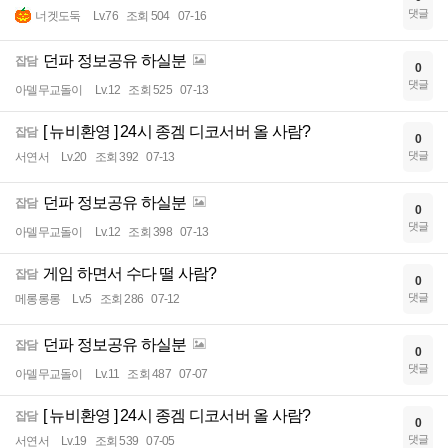
댓글
너겟도둑
Lv.76
조회 504
07-16
던파 정보공유 하실분
잡담
0
댓글
아델무교돌이
Lv.12
조회 525
07-13
[ 뉴비환영 ] 24시 종겜 디코서버 올 사람?
잡담
0
댓글
서연서
Lv.20
조회 392
07-13
던파 정보공유 하실분
잡담
0
댓글
아델무교돌이
Lv.12
조회 398
07-13
게임 하면서 수다 떨 사람?
잡담
0
댓글
메롱롱롱
Lv.5
조회 286
07-12
던파 정보공유 하실분
잡담
0
댓글
아델무교돌이
Lv.11
조회 487
07-07
[ 뉴비환영 ] 24시 종겜 디코서버 올 사람?
잡담
0
댓글
서연서
Lv.19
조회 539
07-05