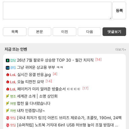
등록
목록
본문
이전
다음
댓글보기
지금 뜨는 인벤
더보기+
[14]
26년 7월 팔로우 상승량 TOP 30 - 월간 치지직
잡담
그냥 귀여운 상교용 부부 ㅋㅋ
클립
[4]
실시간 응갤 반응.jpg
LoL
[14]
오늘 티한전 요약
LoL
[17]
페이커가 미리 알려준 방출순서 ㄷㄷㄷㄷ
LoL
세계관 소개 | 소명 상인회
명조
합천 을 다녀왔습니다
여행
내차 인증합니당~
차벤
[국내 최저가 링크] 아몬드 브리즈 제로슈가, 초콜릿, 190ml, 24팩
핫딜
[슈퍼적립] 노트북 거치대 6in1 USB 허브형 높이 조절 받침대 스탠드 LD204H
핫딜