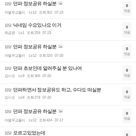
던파 정보공유 하실분
잡담
0
댓글
아델무교돌이
Lv.12
조회 302
07-23
닉네임 수요있나요 이거
잡담
0
댓글
최곰원
Lv.1
조회 259
07-23
던파 정보공유 하실분
잡담
0
댓글
아델무교돌이
Lv.12
조회 320
07-20
던파 초보인데 알려주실 분 있나여
잡담
0
댓글
깅시오
Lv.9
조회 306
07-20
던파하면서 정보공유도 하고, 수다도 떠실분
잡담
0
댓글
깅시오
Lv.9
조회 279
07-20
던파 정보공유 하실분
잡담
0
댓글
아델무교돌이
Lv.12
조회 434
07-17
모르고있었는데
잡담
0