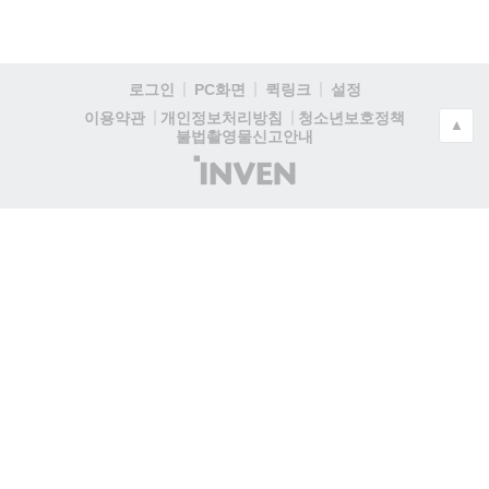
로그인
PC화면
퀵링크
설정
청소년보호정책
이용약관
개인정보처리방침
▲
불법촬영물신고안내
(주)
인
벤