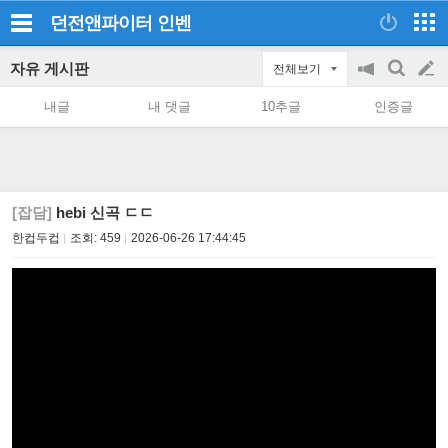
던전앤파이터
인벤
자유 게시판
전체보기
공
검
글
지
색
내글
내 댓글
10추글
인증글
on/off
쓰
기
[잡담]
hebi 신곡 ㄷㄷ
한컵두컵
조회:
459
2026-06-26 17:44:45