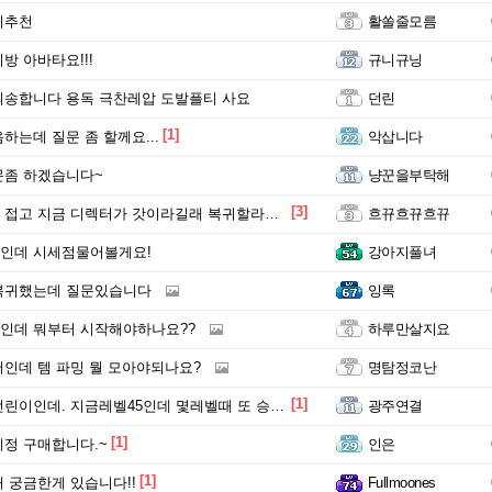
기추천
활쏠줄모름
방 아바타요!!!
규니규닝
죄송합니다 용독 극찬레압 도발플티 사요
던린
[1]
하는데 질문 좀 할께요...
악삽니다
문좀 하겠습니다~
냥꾼을부탁해
[3]
 지금 디렉터가 갓이라길래 복귀할라는데 스커상황은 망인가요?
흐뀨흐뀨흐뀨
인데 시세점물어볼게요!
강아지풀녀
복귀했는데 질문있습니다
잉록
인데 뭐부터 시작해야하나요??
하루만살지요
인데 템 파밍 뭘 모아야되나요?
명탐정코난
[1]
이인데. 지금레벨45인데 몇레벨때 또 승급같은거하나요?
광주연결
[1]
정 구매합니다.~
인은
[1]
 궁금한게 있습니다!!
Fullmoones