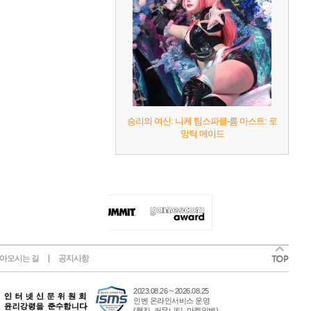
승리의 여신: 니케 팀스파클-륨 마스트: 로
망틱 메이드
아오시는 길
공지사항
2023.08.26 ~ 2026.08.25
인벤 온라인서비스 운영
(웹진, 커뮤니티, 마켓인벤)