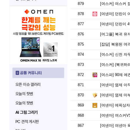
879
[여스커]
여스커 
878
[여넨마]
던린이 
877
[여넨마]
던린이 
876
[여그플]
복귀 유저
875
[잡담]
복원된 여격
874
[여스커]
신전 자무
873
[여스커]
(복귀하려
공통 커뮤니티
872
[여스파]
90제 에
오픈 이슈 갤러리
871
[여넨마]
염제 아
오늘의 핫벤
870
[여넨마]
염제 마
오늘의 팟벤
869
[여넨마]
에픽상자
AI 그림 그리기
868
[여넨마]
여스커V
PC 견적 게시판
867
[여넨마]
여넨마 