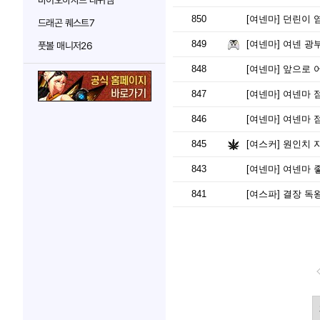
바이오하자드 레퀴엠
850
[여넨마]
던린이 염
드래곤 퀘스트7
849
[여넨마]
여넨 광부
풋볼 매니저26
848
[여넨마]
앞으로 어
847
[여넨마]
여넨마 점
846
[여넨마]
여넨마 
845
[여스커]
원인치 
843
[여넨마]
여넨마 
841
[여스파]
결장 독