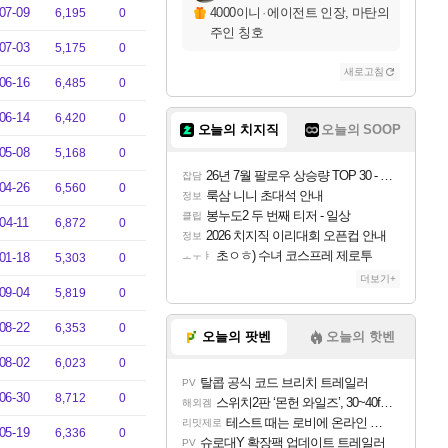
07-09
4000이니
·
에이전트 인장, 마탄의
6,195
0
주인 칭호
07-03
5,175
0
새로고침
06-16
6,485
0
06-14
6,420
0
오늘의 치지직
오늘의 SOOP
05-08
5,168
0
26년 7월 팔로우 상승량 TOP 30 - 월간 치지직
잡담
04-26
6,560
0
룩삼 니니 초대석 안내
정보
봉누도2 두 번째 티저 - 일상
클립
04-11
6,872
0
2026 치지직 이리대회 오픈컵 안내
정보
초ㅇㅎ) 수녀 코스프레 제로투
01-18
ㅗㅜㅑ
5,303
0
더보기+
09-04
5,819
0
08-22
6,353
0
오늘의 팟벤
오늘의 핫벤
08-02
6,023
0
탈콥 공식 코드 브리치 트레일러
PV
06-30
8,712
0
스위치2판 ‘몬헌 와일즈’, 30~40fps 목표 추정
해외겜
테스트 때는 로비에 온라인 기능이 있는데
리밋제로
05-19
6,336
0
슈로대Y 확장팩 업데이트 트레일러
PV