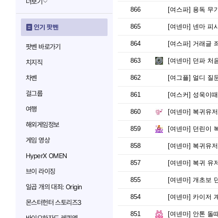
더보기
866
[여스파]
용독 무
865
[여넨마]
넨마 피시
인기 팟벤
864
[여스파]
거래글 
팟벤 바로가기
863
[여넨마]
던파 처음
치지직
차벤
862
[여그플]
얼디 질
걸그룹
861
[여스커]
성욱이때 접고
여행
860
[여넨마]
복귀유저
해외게임정보
859
[여넨마]
던린이 
게임 영상
858
[여넨마]
복귀유저
HyperX OMEN
857
[여넨마]
복귀 유저
브이 라이징
855
[여넨마]
개초보 던린
일곱 개의 대죄: Origin
854
[여넨마]
카이저 계
몬스터헌터 스토리즈3
851
[여넨마]
안톤 돌때