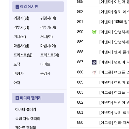
895
[여넨마]
여넨마 공
직업 게시판
892
[여넨마]
염제 이스
귀검사(남)
귀검사(여)
891
[여넨마]
105레벨고
격투가(남)
격투가(여)
890
[여넨마]
안녕하세요 여넨
거너(남)
거너(여)
889
[여넨마]
안녕하세요
마법사(남)
마법사(여)
888
[여넨마]
넨마 플
프리스트(남)
프리스트(여)
887
[여넨마]
던린이 
도적
나이트
886
[여그플]
여그플 
마창사
총검사
885
[여넨마]
여넨마 렙
아처
883
[여그플]
여그플 극
미디어 갤러리
882
[여넨마]
던린이 왕
아바타 갤러리
881
[여넨마]
뉴비 질
득템 자랑 갤러리
880
[여그플]
던파 자체
팬아트 갤러리