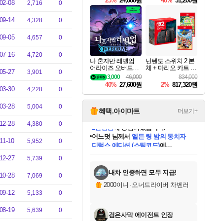
25%
24,000원
40%
31,200원
02-08
2,716
0
Overdrive Deluxe Edi
tion
09-14
4,328
0
09-05
4,657
0
07-16
4,720
0
나 혼자만 레벨업
닌텐도 스위치 2 본
어라이즈 오버드라
체 + 마리오 카트 월
05-27
3,901
0
이브 Solo Leveling A
드 + 포켓몬 포코피
3,000
46,000
834,000
rise
아 번들
40%
27,600원
2%
817,320원
03-30
4,228
0
03-28
5,004
0
혜택.아이마트
더보기+
12-28
4,380
0
어느덧
님께서
엘든 링 밤의 통치자
11-10
5,952
0
디럭스 에디션 (스팀코드)
에
미오몬도
아기쿠키
eksxo
칠부
설레임v
당첨되셨습니다.
동작그만
영웅97
우는무
유리별
나무아래쉼터
달빛아이
밍끼
해무
스태지
안드레아
어느날
꺽다리아조씨
농업코코
꾸링내
님께서
님께서
님께서
님께서
님께서
님께서
님께서
님께서
님께서
님께서
님께서
님께서
님께서
님께서
님께서
님께서
님께서
네이버페이 1만원
로블록스 기프트카드
엘든 링 밤의 통치자
님께서
님께서
디스코 엘리시움 최종판
네이버페이 1만원
로블록스 기프트카드
(본편포함) 데이브 더
네이버페이 1만원
로블록스 기프트카드
인투 더 브리치
로블록스 기프트카드
엘든 링 밤의 통치자
(본편포함) 데이브 더
(본편포함) 데이브 더
드래곤 퀘스트 XI S
파이어걸 핵 앤
몬스터 헌터 라이즈 +
로블록스
로블록스
12-27
5,739
0
디럭스 에디션 (스팀코드)
다이버 인 더 정글 번들 (스팀코드)
(스팀코드)
교환권
1만원권
다이버 인 더 정글 번들 (스팀코드)
(스팀코드)
교환권
1만원권
기프트카드 1만 5천원권
지나간 시간을 찾아서 데피니티브
2만원권
디럭스 에디션 (스팀코드)
다이버 인 더 정글 번들 (스팀코드)
스플래시 레스큐 DX (스팀코드)
교환권
기프트카드 1만원권
선브레이크 (스팀코드)
8천원권
에 당첨되셨습니다.
에 당첨되셨습니다.
에 당첨되셨습니다.
에 당첨되셨습니다.
에 당첨되셨습니다.
를 교환.
를 교환.
에 당첨되셨습니다.
에 당첨되셨습니다.
에
를 교환.
를 교환.
에
에
에
에
에
에
당첨되셨습니다.
당첨되셨습니다.
당첨되셨습니다.
에디션 (스팀코드)
당첨되셨습니다.
당첨되셨습니다.
당첨되셨습니다.
당첨되셨습니다.
를 교환.
내차 인증하면 모두 지급!
10-28
7,069
0
2000이니
·
오너드라이버 차벤러
09-12
5,133
0
08-19
5,639
0
검은사막 에이전트 인장