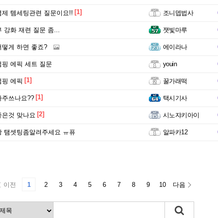
[1]
제 템세팅관련 질문이요!!
조니뎁법사
 강화 재련 질문 좀...
잿빛마루
떻게 하면 좋죠?
에이라나
핑 에픽 세트 질문
youin
[1]
점핑 에픽
꿀가래떡
[1]
자주쓰나요??
택시기사
[2]
좋은것 맞나요
시노쟈키아이
왕 탬셋팅좀알려주세요 ㅠ퓨
알파카12
이전
1
2
3
4
5
6
7
8
9
10
다음