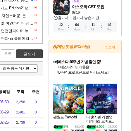
넥슨, 던전앤파이터 신규 레이드 무너진 성자 미카엘라 업데이트
모집
아스오라 CBT 모집
넥슨, 현대카드와 손잡고 ‘넥슨 현대카드 Edition2’ 던파 한정판 플레이트 출시
H
08.19
던파 전담 네오플 TA가 알려주는 자연스러운 '툰 셰이딩' 기법
H
참가자 모집까지 남은 기간
'던전앤파이터', 신규 직업 브레이커 및 여인파이터 정식 론칭
H
12
04
11
48
Days
Hours
Min
Sec
엔미디어플랫폼, 게토 가맹 PC방서 던전앤파이터 누적 접속 이벤트 실시
H
신캐와 지에엥, 아니아니마 총출동! '던파 in 플레이엑스포'
H
게임 핫딜 (PC/스팀)
스토어+
목록
글쓰기
베데스다 40주년 기념 할인 중!
베데스다의 명작들을
40주년 프로모션으로 만나보세요!
인벤게임즈 8월 특별 할인!
드래곤소드: 어웨이크닝 입점!
문명 7 특별 할인!
귀무자: 검의 길 예약 판매 중!
비스트 오브 리인카네이션 정식 출시!
커세어 코브 출시 기념 할인!
더 렐릭 퍼스트 가디언 정식 출시
마블 투혼 파이팅 소울즈 예약 판매 중!
캡콤 프렌차이즈 할인 진행 중!
캡콤 일부 상품 상시 할인
스타워즈 은하계 레이서
로블록스 기프트 카드 공식 입점
인기 퍼블리셔 모음!
스팀으로 만나는 드래곤소드!
조선&고려 DLC 출시 예정
10% 할인과
게임프릭 신작 IP
해적'섬'을 발전시키자!
설화x하드코어 액션!
마블 히어로 총 출동&화려한 격투!
몬헌, 바하 등 인기 IP를
몬헌 와일즈 & 드래곤즈 도그마2
인벤게임즈에서 10% 추가 적립
Robux를 가장 안전하고
최대 90% 할인가를 만나보세요!
네이버혜택과 함께 만나보세요!
50%할인&추가 적립까지!
이니&베니 혜택까지!
네이버 혜택가와 함께 예약하세요!
할인&네이버혜택으로 만나보세요!
네이버페이 혜택과 만나보세요!
네이버 포인트 혜택까지!
할인가에 만나보세요!
일부 에디션 상시 할인!
혜택으로 예약 판매 중
편안하게 충전하세요
등록일
조회
추천
05-30
2,258
0
03-29
2,481
0
팰월드 Palworld
나 혼자만 레벨업
어라이즈 오버드라
02-25
2,739
0
이브 디럭스 에디션
5%
32,000
3,000
52,000
Solo Leveling Arise