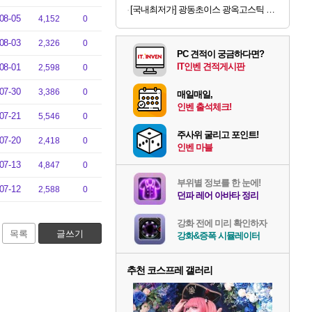
[국내최저가] 광동초이스 광옥고스틱 산삼배양근 30포
08-05
4,152
0
08-03
2,326
0
PC 견적이 궁금하다면?
IT인벤 견적게시판
08-01
2,598
0
07-30
3,386
0
매일매일,
인벤 출석체크!
07-21
5,546
0
주사위 굴리고 포인트!
07-20
2,418
0
인벤 마블
07-13
4,847
0
부위별 정보를 한 눈에!
07-12
2,588
0
던파 레어 아바타 정리
강화 전에 미리 확인하자
목록
글쓰기
강화&증폭 시뮬레이터
추천 코스프레 갤러리