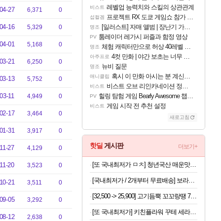
레벨업 능력치와 스킬의 상관관계
비스트
04-27
6,371
0
프로젝트 RX 도쿄 게임쇼 참가 결정
섭컬겜
04-16
[일러스트] 자매 앨범 | 장난기 가득한 오후의 공원 (리메이크판)
5,329
0
명조
툼레이더 레가시 퍼즐과 함정 영상
PV
04-01
5,168
0
체험 캐릭터만으로 허상 40레벨 하이와티아 5분 컷!｜에이메스·린네·모니에 명함
명조
4컷 만화 | 야간 보초는 너무 힘들어
아주프로
03-21
6,250
0
뉴비 질문
명조
혹시 이 만화 아시는 분 계신가요
애니클립
03-13
5,752
0
비스트 오브 리인카네이션 정보/공략글 모음
비스트
03-11
힐링 탐험 게임 Bearly Awesome 챕터 1 트레일러
4,949
0
PV
게임 시작 전 추천 설정
비스트
02-17
3,464
0
새로고침
01-31
3,917
0
핫딜
게시판
더보기+
11-27
4,129
0
[또 국내최저가 ㅁㅊ] 청년국산 매운맛 굵은 고춧가루 1kg
11-20
3,523
0
[국내최저가 / 2개부터 무료배송] 보라톡스 보라효소101 곡물발효효소 프로바이오틱스 30포
10-21
3,511
0
[32,500 -> 25,900] 고기듬뿍 꼬꼬랑땡 700g x 3개
09-05
3,292
0
[또 국내최저가] 키친플라워 꾸테 세라믹 인덕션 냄비 편수 18cm x 2개
08-12
2,638
0