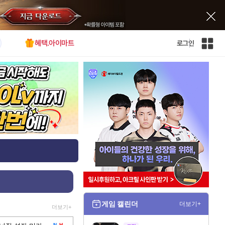
혜택.아이마트
로그인
인
벤
전
체
사
이
트
맵
게임 캘린더
더보기+
더보기+
N
H