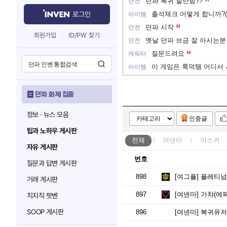
던파 복귀 할만함??
던전
로그인
출석체크 어떻게 합니까?
아이템
던파 시작
H
던전
회원가입
ID/PW 찾기
옛날 던파 브금 잘 아시는분
던전
질문드려요
H
캐릭터
이 게임은 룩덕템 어디서
아이템
던파 화제 집중
정보 · 뉴스 모음
인증글
팁과 노하우 게시판
전체
여넨마
여스커
자유 게시판
번호
질문과 답변 게시판
898
[여그플]
플레티넘
거래 게시판
897
[여넨마]
가챠(에픽)을
치지직 팟벤
SOOP 게시판
896
[여넨마]
복귀유저