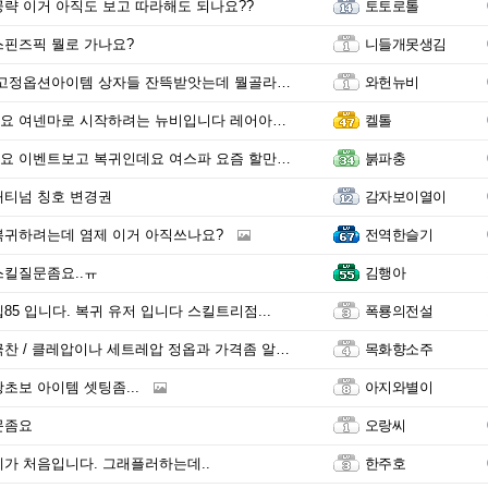
략 이거 아직도 보고 따라해도 되나요??
토토로톨
핀즈픽 뭘로 가나요?
니들개못생김
정옵션아이템 상자들 잔뜩받앗는데 뭘골라야하나요..?
와헌뉴비
마로 시작하려는 뉴비입니다 레어아바타 어찌 맞춰야 할지 잘 모르겠어요
켈톨
 이벤트보고 복귀인데요 여스파 요즘 할만한가요?
붉파충
래티넘 칭호 변경권
감자보이열이
복귀하려는데 염제 이거 아직쓰나요?
전역한슬기
스킬질문좀요..ㅠ
김행아
85 입니다. 복귀 유저 입니다 스킬트리점...
폭룡의전설
찬 / 클레압이나 세트레압 정옵과 가격좀 알려주세요
목화향소주
초보 아이템 셋팅좀...
아지와별이
문좀요
오랑씨
가 처음입니다. 그래플러하는데..
한주호