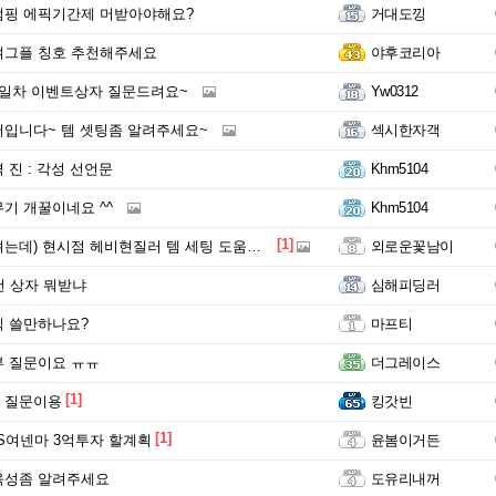
점핑 에픽기간제 머받아야해요?
거대도낑
여그플 칭호 추천해주세요
야후코리아
4일차 이벤트상자 질문드려요~
Yw0312
입니다~ 템 셋팅좀 알려주세요~
섹시한자객
 진 : 각성 선언문
Khm5104
기 개꿀이네요 ^^
Khm5104
[1]
는데) 현시점 헤비현질러 템 세팅 도움좀여
외로운꽃남이
컨 상자 뭐받냐
심해피딩러
직 쓸만하나요?
마프티
부 질문이요 ㅠㅠ
더그레이스
[1]
 질문이용
킹갓빈
[1]
S여넨마 3억투자 할계획
윤봄이거든
육성좀 알려주세요
도유리내꺼