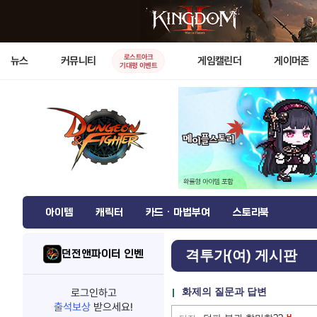
로스트아크
뉴스
커뮤니티
게임캘린더
게이머존
기대평 이벤트
아이템
캐릭터
카드 · 마법부여
스토리북
던전앤파이터 인벤
격투가(여) 게시판
화제의 질문과 답변
로그인하고
출석보상
받으세요!
H