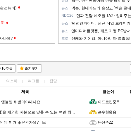
뉴스
(완전뉴비)
H
뉴스
NDC26
[3]
H
뉴스
뉴스
 사나요?
H
포토
10추글
즐겨찾기
여스파
여그플
잡담
제목
글쓴이
 엠블렘 뭐받아야대나요
아드로핀중독
 제외한 자본으로 맞출 수 있는 여넨 최종 템트리가 뭘까요?
순수한웃음
인데 이거 좋은건가요?
탄산수22