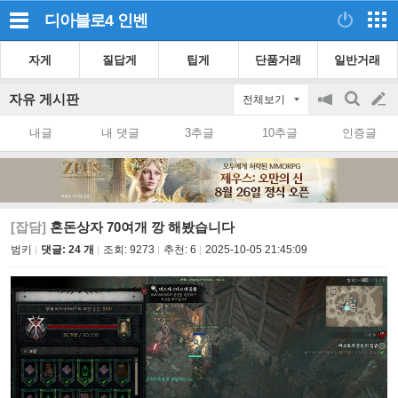
디아블로4
인벤
자게
질답게
팁게
단품거래
일반거래
자유 게시판
전체보기
공
검
글
지
색
내글
내 댓글
3추글
10추글
인증글
on/off
쓰
기
[잡담]
혼돈상자 70여개 깡 해봤습니다
범키
댓글: 24 개
조회:
9273
추천:
6
2025-10-05 21:45:09