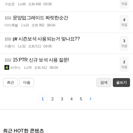
댓글
구양준
Lv.48
조회 468
08-06
문양업그레이드 짜릿한순간
잡담
4
댓글
미이륵블
Lv.14
조회 992
08-06
ptr 시즌보석 사용되는거 맞나요??
잡담
3
댓글
키룽이
Lv.32
조회 511
08-06
15 PTR 신규 보석 사용 질문!
잡담
2
댓글
버무스
Lv.76
조회 412
08-06
최근
다음
검색
글쓰기
1
2
3
4
5
최근 HOT한 콘텐츠