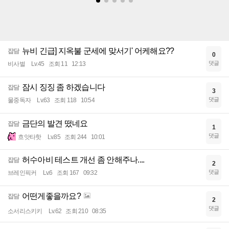
뉴비 긴급] 지옥불 군세에 맞서기' 어케해요??
잡담
0
댓글
비사벌
Lv.45
조회 11
12:13
잠시 징징 좀 하겠습니다
잡담
3
댓글
물중독자
Lv.63
조회 118
10:54
금단의 발견 떴네요
잡담
1
댓글
흐앗타핫
Lv.85
조회 244
10:01
허수아비 테스트 개선 좀 안해주나....
잡담
2
댓글
브레인픽커
Lv.6
조회 167
09:32
어떤게좋을까요?
잡담
2
댓글
소서리스키키
Lv.62
조회 210
08:35