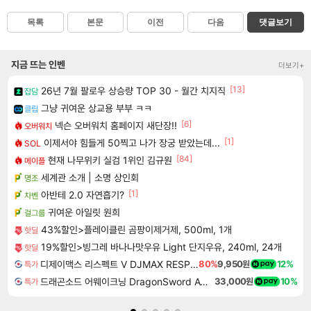
목록
본문
이전
다음
댓글보기
지금 뜨는 인벤
더보기+
[13]
26년 7월 팔로우 상승량 TOP 30 - 월간 치지직
잡담
그냥 귀여운 상교용 부부 ㅋㅋ
클립
[6]
넥슨 오버워치 홈페이지 새단장!!
오버워치
[1]
이제서야 힘들게 50찍고 나가 장궁 받았는데...
SOL
[84]
현재 나무위키 실검 1위인 김규원
메이플
세계관 소개 | 소명 상인회
명조
[1]
아반테 2.0 자연흡기?
차벤
귀여운 아일릿 원희
걸그룹
43%할인>플레이클린 곰팡이제거제, 500ml, 1개
핫딜
19%할인>빙그레 바나나맛우유 Light 단지우유, 240ml, 24개
핫딜
디제이맥스 리스펙트 V DJMAX RESPECT V
80%
9,950원
12%
특가
드래곤소드 어웨이크닝 DragonSword Awakening
33,000원
10%
특가