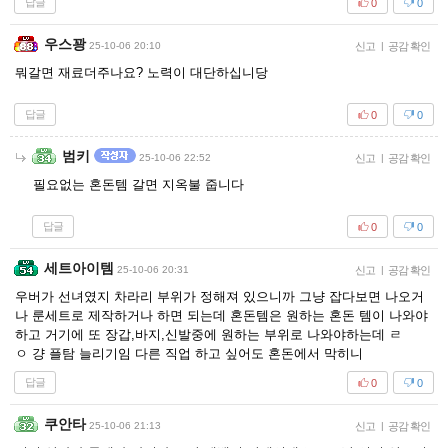
답글
0
0
우스꽝
25-10-06 20:10
신고
|
공감 확인
뭐갈면 재료더주나요? 노력이 대단하십니당
답글
0
0
범키
25-10-06 22:52
신고
|
공감 확인
필요없는 혼돈템 갈면 지옥불 줍니다
답글
0
0
세트아이템
25-10-06 20:31
신고
|
공감 확인
우버가 선녀였지 차라리 부위가 정해져 있으니까 그냥 잡다보면 나오거
나 룬세트로 제작하거나 하면 되는데 혼돈템은 원하는 혼돈 템이 나와야
하고 거기에 또 장갑,바지,신발중에 원하는 부위로 나와야하는데 ㄹ
ㅇ 걍 플탐 늘리기임 다른 직업 하고 싶어도 혼돈에서 막히니
답글
0
0
쿠안타
25-10-06 21:13
신고
|
공감 확인