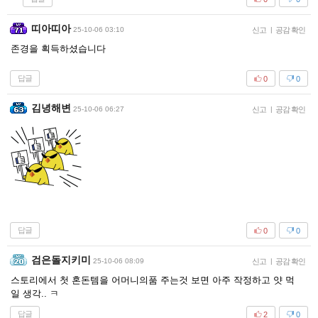
띠아띠아
25-10-06 03:10
신고
|
공감 확인
존경을 획득하셨습니다
답글
0
0
김녕해변
25-10-06 06:27
신고
|
공감 확인
답글
0
0
검은돌지키미
25-10-06 08:09
신고
|
공감 확인
스토리에서 첫 혼돈템을 어머니의품 주는것 보면 아주 작정하고 얏 먹
일 생각.. ㅋ
답글
2
0