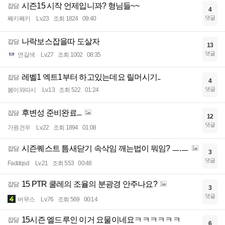
시즌15 시작 언제입니꽈? 형님들~~
잡담
4
댓글
째키째키
Lv.23
조회 1824
09:40
나락보스잡을따 도살자
잡담
13
댓글
연갈색
Lv.27
조회 1002
08:35
레벨1 엑트1부터 하고있는데요 릴머시기..
잡담
4
댓글
봄이와따시
Lv.13
조회 522
01:24
후변성 준비완료...
잡담
12
댓글
가원건우
Lv.22
조회 1894
01:08
시즌퀘스트 틈새닫기 속삭임 깨는법이 뭐임? ㅡ.ㅡ
잡담
3
댓글
Faddqsd
Lv.21
조회 553
00:48
15 PTR 쿨레의 조율의 분광경 안주나요?
잡담
3
댓글
버무스
Lv.76
조회 569
00:14
15시즌 엘드루인 이거 요물이네요ㅋㅋㅋㅋㅋㅋ
잡담
6