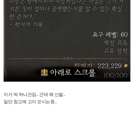
이거 딱 하나건짐.. 근데 왜 신발..
일단 창고에 고이 모시는중..