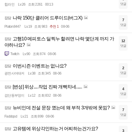
댓글
힙라인
Lv.26
조회 2261
00:13
나락 150단 클리어 드루이드(버그X)
잡담
7
댓글
Platon8447
Lv.19
조회 983
추천 1
08-06
고행10 메피토스 딜찍누 할려면 나락 몇단계 까지 가
잡담
12
야하나요?
댓글
Twitch
Lv.90
조회 874
08-06
이번시즌 이벤트는 없나요?
잡담
2
댓글
광전사어태커
Lv.38
조회 345
08-06
[변성] 위상.....작업 진짜 개빡치네......
잡담
4
댓글
검단동부엉이
Lv.12
조회 832
08-06
뉴비인데 전설 문장 꼈는데 왜 부적 3개밖에 못낌?
잡담
7
댓글
Faddqsd
Lv.21
조회 899
08-06
고유템에 위상각인하는거 어찌하는건가요?
잡담
3