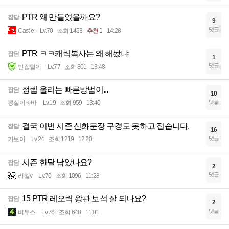
PTR 왜 만들었을까요?
잡담
9
댓글
Castle
Lv.70
조회 1453
추천 1
14:28
PTR ㅋㅋ캐릭복사는 왜 해놨냐
잡담
1
댓글
빈집털이
Lv.77
조회 801
13:48
정렙 올리는 빠른방법이...
잡담
10
댓글
뽕실이바바
Lv.19
조회 959
13:40
결국 이번 시즌 신화문장 구경도 못하고 접습니다.
잡담
16
댓글
카보이
Lv.24
조회 1219
12:20
시즌 한달 남았나요?
잡담
2
댓글
리엘v
Lv.70
조회 1096
11:28
15 PTR 레오릭 왕관 보석 잘 되나요?
잡담
2
댓글
버무스
Lv.76
조회 648
11:01