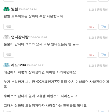
빛섬
25-10-06 09:14
신고
|
공감 확인
칼발 드루이드는 장화에 추방 사용합니다.
답글
0
0
언니감자탕
25-10-06 10:02
신고
|
공감 확인
눈물이 납니다 ㅋㅋㅋ 요새 너무 안나오는듯 템 ㅠㅠ
답글
0
0
레드1234
25-10-06 10:11
신고
|
공감 확인
테섭에서 저렇게 상자깡하면 아이템 사라지던데요
누가 분석한거 보니깐 400개째인가??? 특정 수치 이상되면 사라진다던데
요
우버보스 잡다가 옆에 고유템 버린것도 사라진다고
그래서 신화템 드랍되자마자 사라졌다는 인벤글도 봤네요