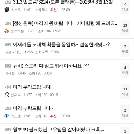
3.1.3 빌드 #73224 (모든 플랫폼)—2026년 8월 13일
잡담
2
댓글
츠토무
Lv.91
조회 544
추천 1
06:09
[정산완료] 마격 지원 바랍니다... 이니힐링 해 드려요..
잡담
13
댓글
동쪽하늘
Lv.80
조회 284
05:26
이새키들 도대체 확률을 동일하게설정한게맞나?
잡담
7
댓글
다코다베닝
Lv.66
조회 475
02:06
뉴비) 스토리 다 밀고 뭐해야하나요..??
잡담
4
댓글
비사벌
Lv.45
조회 195
00:24
마격 부탁드립니다!
기타
13
댓글
진체리
Lv.77
조회 182
00:15
마격 부탁드립니다~
잡담
2
댓글
와도겐
Lv.61
조회 142
추천 1
00:08
왕초보) 필요했던 고유템을 갈아버렸다 크흑.,..
잡담
1