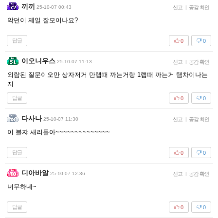
끼끼
25-10-07 00:43
신고
|
공감 확인
악던이 제일 잘모이나요?
답글
0
0
이오니우스
25-10-07 11:13
신고
|
공감 확인
외람된 질문이오만 상자저거 만랩때 까는거랑 1랩때 까는거 탬차이나는
지
답글
0
0
다사나
25-10-07 11:30
신고
|
공감 확인
이 블쟈 새리들아~~~~~~~~~~~~~~
답글
0
0
디아바알
25-10-07 12:36
신고
|
공감 확인
너무하네~
답글
0
0