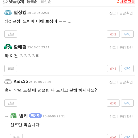
댓글
(24)
등록순
|
최신순
새로고침
멸상킹
25-10-05 22:31
신고
|
공감 확인
와;; 근성! 노력에 비해 보상이 ㅠㅠ ...
답글
1
0
할배검
25-10-05 23:11
신고
|
공감 확인
와 이건 ㅊㅊㅊㅊㅌ
답글
1
0
Kids35
25-10-05 23:29
신고
|
공감 확인
혹시 악던 도실 때 전설템 다 드시고 분해 하시나요?
답글
0
0
범키
25-10-06 22:51
신고
|
공감 확인
선조만 먹습니다
답글
0
0