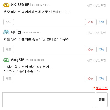
에이브릴라빈
25-10-07 14:51
신고
|
공감 확인
운주 바지로 먹어야하는데 너무 안주네요 ㅠㅠ
답글
0
0
다비퀸
25-10-08 10:24
신고
|
공감 확인
저도 많이 까봤지만 좋은거 잘 안나오더라구여
답글
0
0
Astg재키
25-10-12 04:49
신고
|
공감 확인
그렇게 확 다까면 몇개 씹히는데....
4~5개씩 까는게 좋습니다
답글
0
0
새로고침
등록