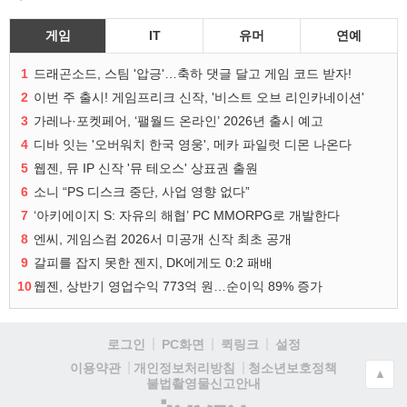
게임
IT
유머
연예
1
드래곤소드, 스팀 '압긍'…축하 댓글 달고 게임 코드 받자!
2
이번 주 출시! 게임프리크 신작, '비스트 오브 리인카네이션'
3
가레나·포켓페어, ‘팰월드 온라인’ 2026년 출시 예고
4
디바 잇는 '오버워치 한국 영웅', 메카 파일럿 디몬 나온다
5
웹젠, 뮤 IP 신작 '뮤 테오스' 상표권 출원
6
소니 “PS 디스크 중단, 사업 영향 없다”
7
‘아키에이지 S: 자유의 해협’ PC MMORPG로 개발한다
8
엔씨, 게임스컴 2026서 미공개 신작 최초 공개
9
갈피를 잡지 못한 젠지, DK에게도 0:2 패배
10
웹젠, 상반기 영업수익 773억 원…순이익 89% 증가
로그인
PC화면
퀵링크
설정
청소년보호정책
이용약관
개인정보처리방침
▲
불법촬영물신고안내