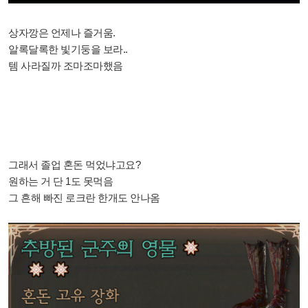
상자깡은 언제나 즐거움.
알록달록한 빛기둥을 보라..
템 사라질까 조마조마했음
그래서 졸업 혼돈 먹었냐고요?
원하는 거 단 1도 못먹음
그 흔해 빠진 로크란 한개도 안나옴​