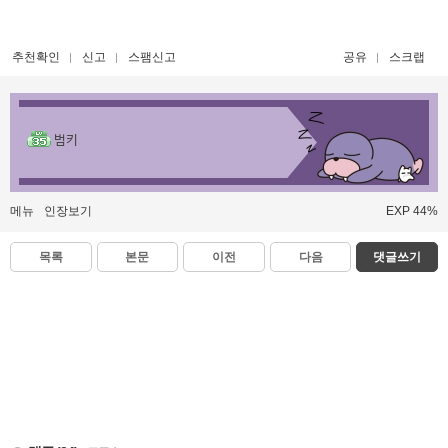
추천확인
신고
스팸신고
공유
스크랩
범키
메뉴
인장보기
EXP 44%
목록
본문
이전
다음
댓글쓰기