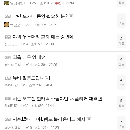
댓글
일상다반사
Lv.53
조회 357
추천 1
23:14
야만 도가니 문양 필요한 분?
잡담
3
댓글
빽곰군
Lv.91
조회 395
23:05
야외 우두머리 혼자 패는 중인데..
잡담
2
댓글
상크상크
Lv.14
조회 519
23:03
일촉 너무 없네요.
잡담
4
댓글
터프너구리
Lv.14
조회 304
22:56
뉴비 질문드립니다!
잡담
4
댓글
수차니얌
Lv.6
조회 239
19:09
시즌 오프전 한캐릭 소돌야만 vs 플리커 대격변
잡담
5
댓글
Sixx5150
Lv.23
조회 650
17:44
시즌15때 디아1 템도 불러온다고 해서
잡담
2
댓글
님아잡탬점
Lv.16
조회 1264
15:25