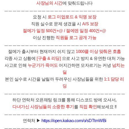
사장님의 시간
에 맞춰드립니다
ㅡㅡㅡㅡㅡㅡㅡㅡㅡㅡㅡㅡㅡㅡㅡㅡㅡㅡㅡㅡㅡㅡㅡㅡㅡㅡㅡㅡㅡ
요청 시
로그 미업로드 & 익명 보장
직원 실수로 문제 생겼을 시
A/S
보장
절메가 일정 500건+@ /
절에덴 일정 400건+@
이상 진행한
직원들
로그 공개 가능
ㅡㅡㅡㅡㅡㅡㅡㅡㅡㅡㅡㅡㅡㅡㅡㅡㅡㅡㅡㅡㅡㅡㅡㅡㅡㅡㅡㅡㅡ
절메가 출시부터 현재까지 쉬지 않고
1000
클 이상 맞춰온 호흡
각종 사고 상황에
[구출 & 리딩]
으로 사고 방지 & 유연한 대처 가능
사고로 인해
누군가가 죽어도
어지간하면 모자르기는 커녕
넘치는
딜
본인 실수로 시간을 날릴까 두려우신 사장님들을 위한
1:1 담당 리
딩
ㅡㅡㅡㅡㅡㅡㅡㅡㅡㅡㅡㅡㅡㅡㅡㅡㅡㅡㅡㅡㅡㅡㅡㅡㅡㅡㅡㅡㅡ
하단 연락처 오픈채팅 링크를 통해 디스코드 방에 오셔서,
다녀가신
사장님들의
소중한
후기
를
직접
확인
해보세요 !!
ㅡㅡㅡㅡㅡㅡㅡㅡㅡㅡㅡㅡㅡㅡㅡㅡㅡㅡㅡㅡㅡㅡㅡㅡㅡㅡㅡㅡㅡ
연락처
▶
https://open.kakao.com/o/sDTtmWBi
ㅡㅡㅡㅡㅡㅡㅡㅡㅡㅡㅡㅡㅡㅡㅡㅡㅡㅡㅡㅡㅡㅡㅡㅡㅡㅡㅡㅡㅡ