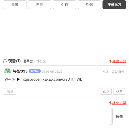
목록
본문
이전
다음
댓글쓰기
댓글
(1)
등록순
|
최신순
새로고침
뉴발993
26-07-08 05:22
신고
|
공감 확인
연락처 ▶
https://open.kakao.com/o/sDTtmWBi
답글
0
0
새로고침
등록