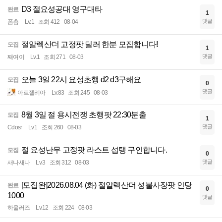
D3 절요성공대 영구대타
완료
1
댓글
폼촘
Lv.1
조회 412
08-04
절알렉산더 고정팟 딜러 한분 모집합니다!
모집
1
댓글
째여이
Lv.1
조회 271
08-03
오늘 3일 22시 요성초행 d2 d3구해요
모집
0
댓글
아르젤리아
Lv.83
조회 245
08-03
8월 3일 절 용시전쟁 초행팟 22:30분출
모집
1
댓글
Cdosr
Lv.1
조회 260
08-03
절 요성난무 고정팟 라스트 섭탱 구인합니다.
모집
0
댓글
새나새나
Lv.3
조회 312
08-03
[모집완]2026.08.04 (화) 절알렉산더 성불사장팟 인당
완료
0
1000
댓글
하울러즈
Lv.12
조회 224
08-03