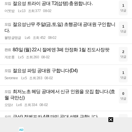
절요성 트라이 공대 T2(섭탱) 충원합니다.
모집
1
댓글
어젯밤
Lv.13
조회 377
08-02
절요성난무 주말(금,토,일) 초행공대 공대원 구인합니
모집
1
다.
댓글
볼탱글탱글
Lv.6
조회 452
08-02
8/3일 (월) 22시 절에덴 3페 안정화 1릴 진도사장팟
완료
2
댓글
게로룽
Lv.5
조회 260
08-02
절요성 파밍 공대원 구합니다(D4)
모집
1
댓글
Seromee
Lv.5
조회 283
08-02
최저노초 헤딩 공대에서 신규 인원을 모집 합니다.(효
모집
0
월 극만신)
댓글
오땅z
Lv.6
조회 334
08-02
글섭) 절케프카 4클파밍 공대 섭탱 구합니다
모집
1
댓글
하쿠유우
Lv.8
조회 296
08-02
AD