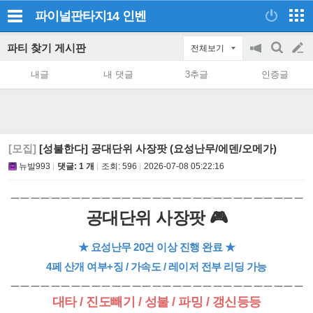
파이널판타지14
인벤
파티 찾기 게시판
전체보기
공
검
글
지
색
내글
내 댓글
3추글
인증글
on/off
쓰
기
[모집]
[성불한다] 공대단위 사장팟 (요성난무/에덴/오메가)
뉴발993
댓글: 1 개
조회:
596
2026-07-08 05:22:16
ㅡㅡㅡㅡㅡㅡㅡㅡㅡㅡㅡㅡㅡㅡㅡㅡㅡㅡㅡㅡㅡㅡㅡㅡㅡㅡㅡㅡㅡ
공대단위 사장팟 🎮
★ 요성난무 20건 이상 진행 완료 ★
4페 산개 여부+징 / 가속도 / 레이저 전부 리딩 가능
ㅡㅡㅡㅡㅡㅡㅡㅡㅡㅡㅡㅡㅡㅡㅡㅡㅡㅡㅡㅡㅡㅡㅡㅡㅡㅡㅡㅡㅡ
대타 / 진도빼기 / 성불 / 파밍 / 갱신등등