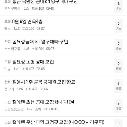
황금 극만신 공대 d4 영구대타 구인
모집
1
댓글
캥거루펀치
Lv.5
조회 163
09:40
8월 9일 연옥4층
모집
0
댓글
앰노
Lv.3
조회 160
08-07
절요성공대 ST 영구대타 구인
완료
0
댓글
소소한구름
Lv.6
조회 294
08-07
절요성 초행 공대 모집
모집
0
댓글
잇닝
Lv.1
조회 437
08-06
절용시 2주 클목 공대원 모집 완료
완료
1
댓글
옵악귀
Lv.6
조회 481
08-06
절에덴 초행 공대 모집합니다! D4
모집
1
댓글
도동도동도동
Lv.2
조회 323
08-05
절에덴 우상 파밍 고정팟 모집 (나O OO 사리무픽)
모집
0