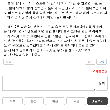
3. 쫄페 내에 시너지 버스트를 다 털거나 거의 다 털 수 있으면 바로 쓰
고, 쫄이 약해서 빨리 잡히면 미룹니다 극만신도 레이드도 돌다보면 시너
지 버스트 타이밍이 몸에 익을 텐데 잘 모르겠으면 해당 레이드/토벌전 시
너지 직군 시점 영상 검색해서 확인해보시면 됩니다
4. 헤비 2층 같은 2타겟은 기믹 구조 혹은 주차 문제로 2타겟을 못때리
는 게 아니면 2타겟으로 치면 좋긴 합니다 블랙 코멧은 단일 위력이 940
이라 2타겟으로 못 때린다고 안쓸 스킬은 아닙니다 헤비2층에서 흑마가 2
타겟 금언 못친다고 미언으로 안쓰고 언어 스택 넘치게 두지 않는 것처럼
요 2타겟으로만 맞추겠다고 미뤄서 팔레트 게이지나 그림 쿨 밀리
는 게 더 치명적이기 때문에 2타겟 칠 수 있을 땐 2타겟으로 치고 아
닐 땐 단일딜 치는 게 좋습니다
답글
1
0
새로고침
등록
목록
본문
이전
다음
댓글보기