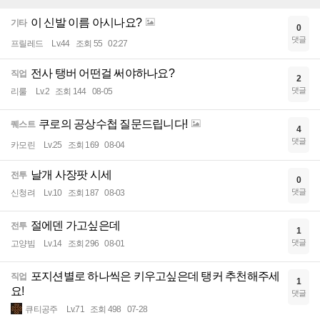
이 신발 이름 아시나요?
기타
0
댓글
프릴레드
Lv.44
조회 55
02:27
전사 탱버 어떤걸 써야하나요?
직업
2
댓글
리룰
Lv.2
조회 144
08-05
쿠로의 공상수첩 질문드립니다!
퀘스트
4
댓글
카모린
Lv.25
조회 169
08-04
날개 사장팟 시세
전투
0
댓글
신청려
Lv.10
조회 187
08-03
절에덴 가고싶은데
전투
1
댓글
고양빔
Lv.14
조회 296
08-01
포지션별로 하나씩은 키우고싶은데 탱커 추천해주세
직업
1
요!
댓글
큐티공주
Lv.71
조회 498
07-28