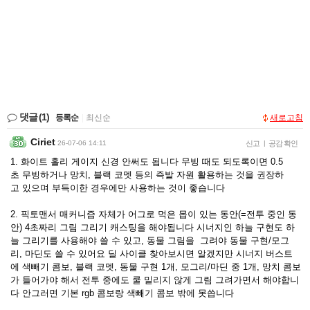
댓글
(1)
등록순
|
최신순
새로고침
Ciriet
26-07-06 14:11
신고
|
공감 확인
1. 화이트 홀리 게이지 신경 안써도 됩니다 무빙 때도 되도록이면 0.5
초 무빙하거나 망치, 블랙 코멧 등의 즉발 자원 활용하는 것을 권장하
고 있으며 부득이한 경우에만 사용하는 것이 좋습니다
2. 픽토맨서 매커니즘 자체가 어그로 먹은 몹이 있는 동안(=전투 중인 동
안) 4초짜리 그림 그리기 캐스팅을 해야됩니다 시너지인 하늘 구현도 하
늘 그리기를 사용해야 쓸 수 있고, 동물 그림을 그려야 동물 구현/모그
리, 마딘도 쓸 수 있어요 딜 사이클 찾아보시면 알겠지만 시너지 버스트
에 색빼기 콤보, 블랙 코멧, 동물 구현 1개, 모그리/마딘 중 1개, 망치 콤보
가 들어가야 해서 전투 중에도 쿨 밀리지 않게 그림 그려가면서 해야합니
다 안그러면 기본 rgb 콤보랑 색빼기 콤보 밖에 못씁니다