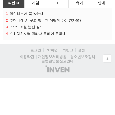
파판14
게임
IT
유머
연예
1
할인하는거 쭉 봤는데
2
주머니에 손 꽂고 있는건 어떻게 하는건가요?
3
스!포] 효월 본편 끝!
4
스위치2 지역 달라서 플레이 못하네
로그인
PC화면
퀵링크
설정
청소년보호정책
이용약관
개인정보처리방침
▲
불법촬영물신고안내
(주)
인
벤