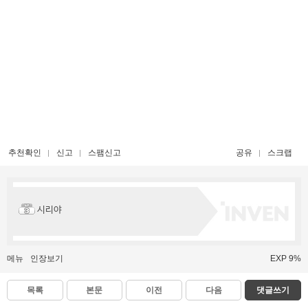
추천확인
신고
스팸신고
공유
스크랩
시리야
메뉴
인장보기
EXP 9%
목록
본문
이전
다음
댓글쓰기