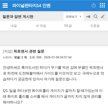
파이널판타지14
인벤
질문과 답변 게시판
전체보기
공
검
글
지
색
내글
내 댓글
3추글
인증글
on/off
쓰
기
[직업]
픽토맨서 관련 질문
시리야
댓글: 1 개
조회:
699
2026-07-06 04:57:44
안녕하세요 흑마도사만 하다가 무기를 먹은 김에 부클인 픽토맨서
로 하컨에 도전해볼까해서 가이드를 이것저것 보고 극에누오로 연
습하다가 궁금한게 있어서 여기에 질문드립니다.
Q1. 딜을 하다보면 화이트홀리 게이지가 끝까지 찰 때가있는데 이
때 화이트 홀리를 소비를 해서 게이지가 끝까지 차지 않게 관리를
해야하나요?