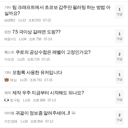
팀 크래프트에서 초코보 갑주만 필러팅 하는 방법 아
기타
1
실까요?
댓글
cjs2682
Lv.13
조회 503
07-22
7.5 극이상 갈려면 도핑??
던전
1
댓글
레웅이1
Lv.34
조회 758
07-19
쿠로의 공상수첩은 레벨이 고정인가요?
퀘스트
2
댓글
카모린
Lv.25
조회 724
07-15
모험록 사용한 유저입니다
기타
1
댓글
예심
Lv.25
조회 761
07-15
제작 우주 지금부터 시작해도 되나요?
제작
1
댓글
힝구링
Lv.31
조회 808
07-13
귀걸이 정보좀 알려주세여...!!
아이템
2
댓글
치킨깡패
Lv.18
조회 854
07-12