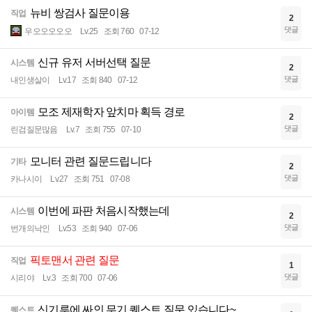
뉴비 쌍검사 질문이용
직업
2
댓글
우오오오오오
Lv.25
조회 760
07-12
신규 유저 서버선택 질문
시스템
2
댓글
내인생살이
Lv.17
조회 840
07-12
모조 제재학자 앞치마 획득 경로
아이템
2
댓글
린검질문많음
Lv.7
조회 755
07-10
모니터 관련 질문드립니다
기타
2
댓글
카나시이
Lv.27
조회 751
07-08
이번에 파판 처음시작했는데
시스템
2
댓글
번개의낙인
Lv.53
조회 940
07-06
픽토맨서 관련 질문
직업
1
댓글
시리야
Lv.3
조회 700
07-06
신기루에 싸인 무기 퀘스트 질문 있습니다~
퀘스트