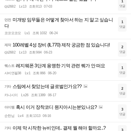
1
댓글
cjs2682
Lv.13
조회 813
07-03
미개방 임무들은 어떻게 찾아서 하는 지 알고 싶습니
던전
1
다
댓글
코코모코모
Lv.1
조회 1032
06-24
100레벨 4성 장비 (IL770) 제작 궁금한 점 있습니다!
제작
2
댓글
cjs2682
Lv.13
조회 984
06-23
레지웨폰 3단계 용맹한 기억 관련 퀘가 안 떠요
퀘스트
1
댓글
사비연필38
Lv.1
조회 866
06-20
스팀에서 찾았는데 글로벌인가요??
기타
2
댓글
카나시이
Lv.26
조회 1389
06-17
혹시 이거 장착코디 뭔지아시는분있나요?
아이템
3
댓글
순한님
Lv.4
조회 1313
06-16
이제 막 시작한 뉴비인데.. 결제 뭘 해야 할까요..?
기타
3