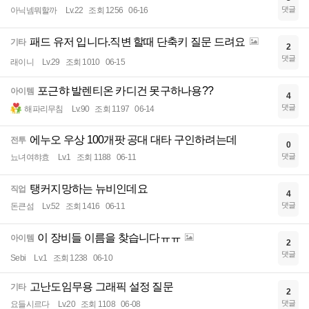
댓글
아닉넴뭐할까
Lv.22
조회 1256
06-16
패드 유저 입니다.직변 할때 단축키 질문 드려요
기타
2
댓글
래이니
Lv.29
조회 1010
06-15
포근햐 발렌티온 카디건 못구하나용??
아이템
4
댓글
해파리무침
Lv.90
조회 1197
06-14
에누오 우상 100개팟 공대 대타 구인하려는데
전투
0
댓글
뇨녀여햐효
Lv.1
조회 1188
06-11
탱커지망하는 뉴비인데요
직업
4
댓글
돈큰섬
Lv.52
조회 1416
06-11
이 장비들 이름을 찾습니다ㅠㅠ
아이템
2
댓글
Sebi
Lv.1
조회 1238
06-10
고난도임무용 그래픽 설정 질문
기타
2
댓글
요들시르다
Lv.20
조회 1108
06-08