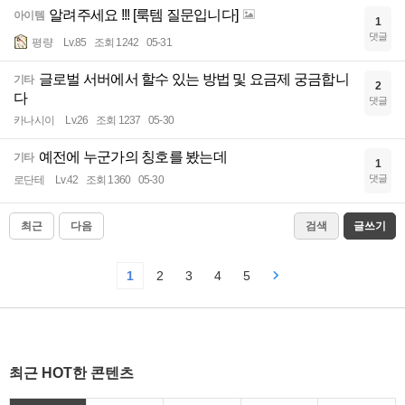
알려주세요 !!! [룩템 질문입니다]
아이템
1
댓글
평량
Lv.85
조회 1242
05-31
글로벌 서버에서 할수 있는 방법 및 요금제 궁금합니
기타
2
다
댓글
카나시이
Lv.26
조회 1237
05-30
예전에 누군가의 칭호를 봤는데
기타
1
댓글
로단테
Lv.42
조회 1360
05-30
최근
다음
검색
글쓰기
1
2
3
4
5
최근 HOT한 콘텐츠