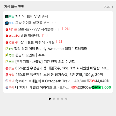
지금 뜨는 인벤
더보기+
치지직 애플TV 앱 출시
정보
그냥 귀여운 상교용 부부 ㅋㅋ
클립
[106]
챌린저#77777 저격했습니다!
메이플
[13]
방금 일어난일
리니지M
[13]
장비 올환 이후 약 7개월
검은사막
힐링 탐험 게임 Bearly Awesome 챕터 1 트레일러
PV
공명자 모먼트 | 수수
명조
[무무기획 · 새출발] 기간 한정 의뢰 이벤트
명조
65%할인 우정본가 생 메밀국수, 1kg, 1팩 + 시원한 메밀장, 40g, 6개
핫딜
45%할인 득근파티 스팀 통 닭가슴살, 6종 혼합, 100g, 30팩
핫딜
옥토패스 트래블러 II Octopath Traveler II
49,800원
70%
14,940원
특가
나 혼자만 레벨업 어라이즈 오버드라이브 Solo Leveling Arise
40%
27,600원
3,000
특가