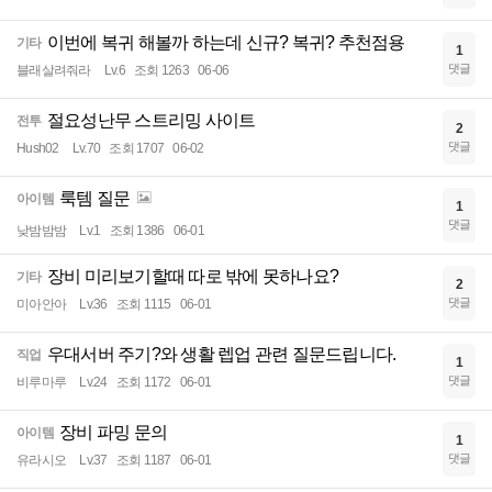
이번에 복귀 해볼까 하는데 신규? 복귀? 추천점용
기타
1
댓글
블래살려줘라
Lv.6
조회 1263
06-06
절요성난무 스트리밍 사이트
전투
2
댓글
Hush02
Lv.70
조회 1707
06-02
룩템 질문
아이템
1
댓글
낮밤밤밤
Lv.1
조회 1386
06-01
장비 미리보기할때 따로 밖에 못하나요?
기타
2
댓글
미아안아
Lv.36
조회 1115
06-01
우대서버 주기?와 생활 렙업 관련 질문드립니다.
직업
1
댓글
비루마루
Lv.24
조회 1172
06-01
장비 파밍 문의
아이템
1
댓글
유라시오
Lv.37
조회 1187
06-01