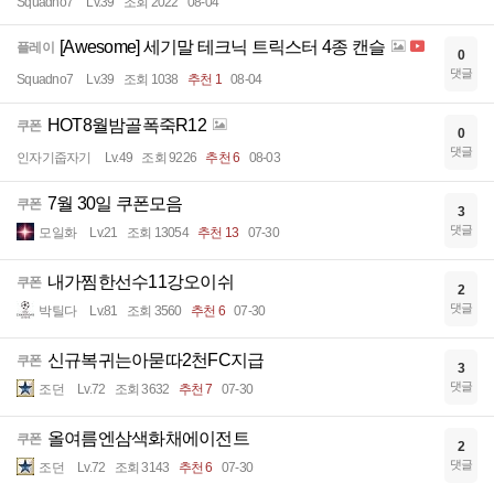
Squadno7
Lv.39
조회 2022
08-04
[Awesome] 세기말 테크닉 트릭스터 4종 캔슬
플레이
0
댓글
Squadno7
Lv.39
조회 1038
추천 1
08-04
HOT8월밤골폭죽R12
쿠폰
0
댓글
인자기줍자기
Lv.49
조회 9226
추천 6
08-03
7월 30일 쿠폰모음
쿠폰
3
댓글
모일화
Lv.21
조회 13054
추천 13
07-30
내가찜한선수11강오이쉬
쿠폰
2
댓글
박틸다
Lv.81
조회 3560
추천 6
07-30
신규복귀는아묻따2천FC지급
쿠폰
3
댓글
조던
Lv.72
조회 3632
추천 7
07-30
올여름엔삼색화채에이전트
쿠폰
2
댓글
조던
Lv.72
조회 3143
추천 6
07-30