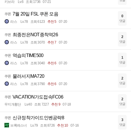
댓글
키브라
Lv.6
조회 1736
07-21
7월 20일 FSL 쿠폰 모음
쿠폰
0
댓글
라스
Lv.78
조회 6123
추천 5
07-20
최종전은NOT종착역26
쿠폰
2
댓글
라스
Lv.78
조회 3070
추천 7
07-20
역습의TIME500
쿠폰
1
댓글
라스
Lv.78
조회 3040
추천 6
07-20
물러서지MA720
쿠폰
2
댓글
라스
Lv.78
조회 3790
추천 6
07-20
VACATION가도접속FC06
쿠폰
2
댓글
무지개횡단
Lv.40
조회 7227
추천 9
07-18
신규정착가이드인벤공략8
쿠폰
3
댓글
브록레스너
Lv.79
조회 8726
추천 10
07-16