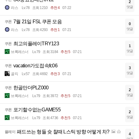
2
댓글
라스
Lv.78
조회 1210
추천 4
07-22
7월 21일 FSL 쿠폰 모음
쿠폰
0
댓글
라스
Lv.78
조회 4293
추천 1
07-21
최고의플레이TRY123
쿠폰
1
댓글
브록레스너
Lv.79
조회 3184
추천 5
07-21
vacation가도접속fc06
쿠폰
3
댓글
골킥
Lv.57
조회 4692
추천 3
07-21
한골만더PLZ000
쿠폰
2
댓글
브록레스너
Lv.79
조회 3972
추천 5
07-21
포기할수없는GAME55
쿠폰
2
댓글
브록레스너
Lv.79
조회 4736
추천 5
07-21
패드쓰는 형들 슛 찰때 L스틱 방향 어떻게 차?
플레이
4