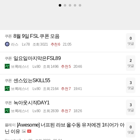
8월 9일 FSL 쿠폰 모음
쿠폰
0
댓글
라스
Lv.78
조회 3021
추천 6
21:05
일요일마지막은FSL89
쿠폰
2
댓글
브록레스너
Lv.80
조회 1496
추천 5
20:46
센스있는SKILL55
쿠폰
3
댓글
브록레스너
Lv.80
조회 2164
추천 7
19:41
녹아웃시작DAY1
쿠폰
3
댓글
브록레스너
Lv.80
조회 2839
추천 7
18:26
[Awesome] 너프된 라브 올수동 유저에겐 1티어가 아
플레이
0
닌 이유
댓글