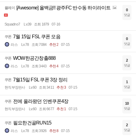
[Awesome] 올백금!! 광주FC 반수동 하이라이트
플레이
0
댓글
Squadno7
Lv.39
조회 1879
07-16
7월 15일 FSL 쿠폰 모음
쿠폰
0
댓글
라스
Lv.78
조회 7084
추천 2
07-15
WOW한공간창출888
쿠폰
2
댓글
라스
Lv.78
조회 3443
추천 4
07-15
7월15일 FSL 쿠폰 3장 정리
쿠폰
1
댓글
현직부장판사
Lv.60
조회 3411
추천 3
07-15
전에 올라왔던 인벤쿠폰4장
쿠폰
10
댓글
현직부장판사
Lv.60
조회 6677
추천 1
07-15
필요한건골RUN15
쿠폰
2
댓글
라스
Lv.78
조회 3926
추천 8
07-15