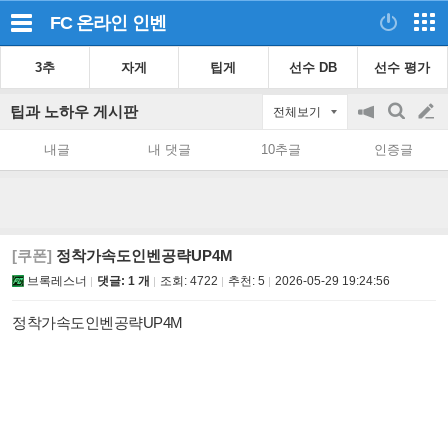
FC 온라인
인벤
3추
자게
팁게
선수 DB
선수 평가
팁과 노하우 게시판
전체보기
공
검
글
지
색
내글
내 댓글
10추글
인증글
on/off
쓰
기
[쿠폰]
정착가속도인벤공략UP4M
브록레스너
댓글: 1 개
조회:
4722
추천:
5
2026-05-29 19:24:56
정착가속도인벤공략UP4M