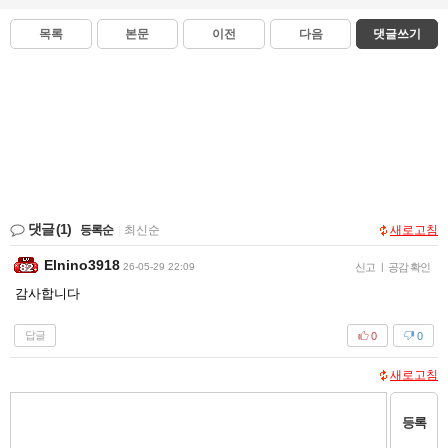
목록
본문
이전
다음
댓글쓰기
댓글
(1)
등록순
|
최신순
새로고침
Elnino3918
26-05-29 22:09
신고
|
공감 확인
감사합니다
답글
0
0
새로고침
등록