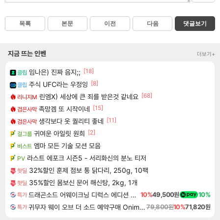
목록
본문
이전
다음
댓글보기
지금 뜨는 인벤
더보기+
[18]
임나은) 진짜 음지;;
클립
[8]
주식 UFC라는 우정잉
클립
[68]
린엠X) 세상에 큰 죄를 받은것 같네요
리니지M
[15]
족망겜 또 시작이네
검은사막
[11]
생각보다 옷 퀄리티 좋네
검은사막
[2]
귀여운 아일릿 원희
걸그룹
엠마 모든 기술 모션 모음
비스트
라스트 에포크 시즌5 - 서리화신의 분노 티저
PV
32%할인 훈제 점보 통 닭다리, 250g, 10팩
핫딜
35%할인 몸보신 문어 해신탕, 2kg, 1개
핫딜
드래곤소드 어웨이크닝 디럭스 에디션 DragonSword Awakening Deluxe Edition
10%
49,500원
10%
특가
귀무자 웨이 오브 더 소드 예약구매 Onimusha Way of the Sword
79,800원
10%
71,820원
특가