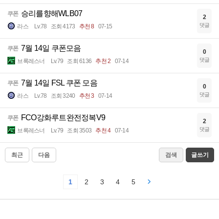
승리를향해WLB07
쿠폰
2
댓글
라스
Lv.78
조회 4173
추천 8
07-15
7월 14일 쿠폰모음
쿠폰
0
댓글
브록레스너
Lv.79
조회 6136
추천 2
07-14
7월 14일 FSL 쿠폰 모음
쿠폰
0
댓글
라스
Lv.78
조회 3240
추천 3
07-14
FCO강화루트완전정복V9
쿠폰
2
댓글
브록레스너
Lv.79
조회 3503
추천 4
07-14
최근
다음
검색
글쓰기
1
2
3
4
5