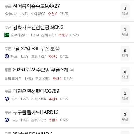
한여름역습속도MAX27
쿠폰
3
댓글
K메리다
Lv.61
조회 8995
추천 9
07-25
강화재도전인벤공략ON3
쿠폰
1
댓글
브록레스너
Lv.79
조회 7687
추천 7
07-23
7월 22일 FSL 쿠폰 모음
쿠폰
0
댓글
라스
Lv.78
조회 7727
추천 1
07-22
2026-07-22 수요일 쿠폰 3개
쿠폰
0
댓글
복리웨이트
Lv.35
조회 7391
추천 1
07-22
대진은완성됐다GG789
쿠폰
1
댓글
라스
Lv.78
조회 2196
추천 4
07-22
누구를뽑아도HARD12
쿠폰
3
댓글
라스
Lv.78
조회 1512
추천 4
07-22
SO중요한대진0722
쿠폰