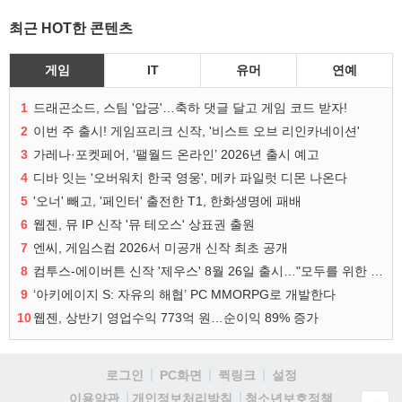
최근 HOT한 콘텐츠
게임
IT
유머
연예
1
드래곤소드, 스팀 '압긍'…축하 댓글 달고 게임 코드 받자!
2
이번 주 출시! 게임프리크 신작, '비스트 오브 리인카네이션'
3
가레나·포켓페어, ‘팰월드 온라인’ 2026년 출시 예고
4
디바 잇는 '오버워치 한국 영웅', 메카 파일럿 디몬 나온다
5
'오너' 빼고, '페인터' 출전한 T1, 한화생명에 패배
6
웹젠, 뮤 IP 신작 '뮤 테오스' 상표권 출원
7
엔씨, 게임스컴 2026서 미공개 신작 최초 공개
8
컴투스-에이버튼 신작 '제우스' 8월 26일 출시…"모두를 위한 경쟁"
9
‘아키에이지 S: 자유의 해협’ PC MMORPG로 개발한다
10
웹젠, 상반기 영업수익 773억 원…순이익 89% 증가
로그인
PC화면
퀵링크
설정
청소년보호정책
이용약관
개인정보처리방침