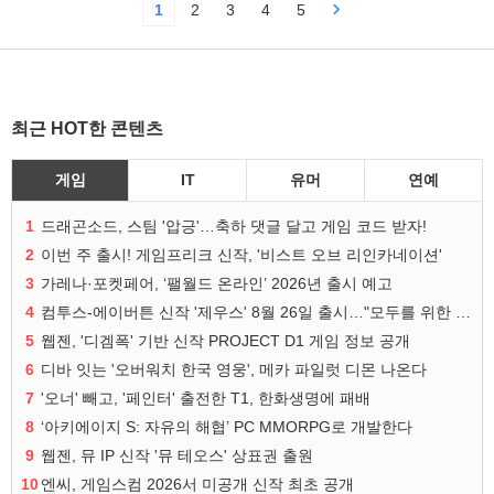
1
2
3
4
5
최근 HOT한 콘텐츠
게임
IT
유머
연예
1
드래곤소드, 스팀 '압긍'…축하 댓글 달고 게임 코드 받자!
2
이번 주 출시! 게임프리크 신작, '비스트 오브 리인카네이션'
3
가레나·포켓페어, ‘팰월드 온라인’ 2026년 출시 예고
4
컴투스-에이버튼 신작 '제우스' 8월 26일 출시…"모두를 위한 경쟁"
5
웹젠, '디겜폭' 기반 신작 PROJECT D1 게임 정보 공개
6
디바 잇는 '오버워치 한국 영웅', 메카 파일럿 디몬 나온다
7
'오너' 빼고, '페인터' 출전한 T1, 한화생명에 패배
8
‘아키에이지 S: 자유의 해협’ PC MMORPG로 개발한다
9
웹젠, 뮤 IP 신작 '뮤 테오스' 상표권 출원
10
엔씨, 게임스컴 2026서 미공개 신작 최초 공개