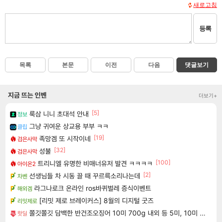
새로고침
등록
목록
본문
이전
다음
댓글보기
지금 뜨는 인벤
더보기+
[5]
룩삼 니니 초대석 안내
정보
그냥 귀여운 상교용 부부 ㅋㅋ
클립
[19]
족망겜 또 시작이네
검은사막
[32]
성불
검은사막
[100]
트리니엘 유명한 비매너유저 발견 ㅋㅋㅋㅋ
아이온2
[2]
선생님들 차 시동 끌 때 꾸르륵소리나는데
차벤
라그나로크 온라인 ros바퀴벌레 증식이벤트
해외겜
[리밋 제로 브레이커스] 8월의 디지털 굿즈
리밋제로
쫄깃쫄깃 담백한 반건조오징어 10미 700g 내외 등 5미, 10미 초장&버터 사은품 100% 구성
핫딜