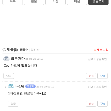
목록
본문
이전
다음
댓글쓰기
댓글
(6)
등록순
|
최신순
새로고침
크루저다
25-06-25 03:18
신고
|
공감 확인
Coc 얀조머 필요합니다
답글
0
0
나1워
25-06-25 03:19
신고
|
공감 확인
1빠잡으면 댓글달아주세요
답글
0
0