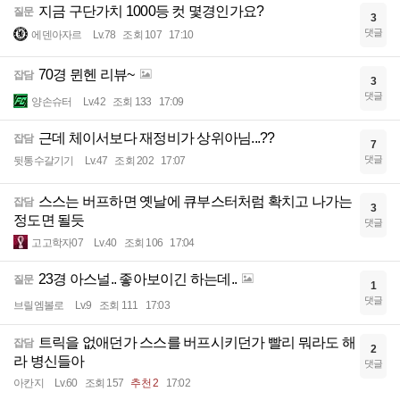
지금 구단가치 1000등 컷 몇경인가요?
질문
3
댓글
에덴아자르
Lv.78
조회 107
17:10
70경 뮌헨 리뷰~
잡담
3
댓글
양손슈터
Lv.42
조회 133
17:09
근데 체이서보다 재정비가 상위아님...??
잡담
7
댓글
뒷통수갈기기
Lv.47
조회 202
17:07
스스는 버프하면 옛날에 큐부스터처럼 확치고 나가는
잡담
3
정도면 될듯
댓글
고고학자07
Lv.40
조회 106
17:04
23경 아스널.. 좋아보이긴 하는데..
질문
1
댓글
브릴엠볼로
Lv.9
조회 111
17:03
트릭을 없애던가 스스를 버프시키던가 빨리 뭐라도 해
잡담
2
라 병신들아
댓글
아칸지
Lv.60
조회 157
추천 2
17:02