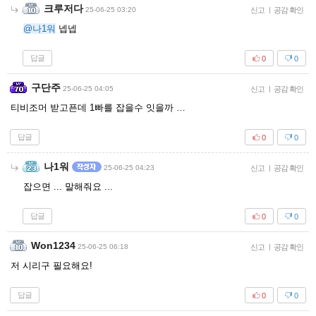
크루저다
25-06-25 03:20
신고
|
공감 확인
@나1워
넵넵
답글
0
0
구단주
25-06-25 04:05
신고
|
공감 확인
티비조머 받고픈데 1빠를 잡을수 잇을까 …
답글
0
0
나1워
25-06-25 04:23
신고
|
공감 확인
잡으면 ... 말해줘요 ...
답글
0
0
Won1234
25-06-25 06:18
신고
|
공감 확인
저 시리구 필요해요!
답글
0
0