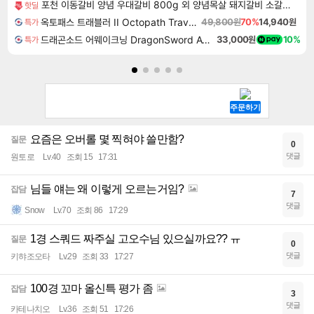
포천 이동갈비 양념 우대갈비 800g 외 양념목살 돼지갈비 소갈비 모음전
핫딜
옥토패스 트래블러 II Octopath Traveler II
49,800원
70%
14,940원
특가
드래곤소드 어웨이크닝 DragonSword Awakening
33,000원
10%
특가
요즘은 오버롤 몇 찍혀야 쓸만함?
질문
0
댓글
원토로
Lv.40
조회 15
17:31
님들 얘는 왜 이렇게 오르는거임?
잡담
7
댓글
Snow
Lv.70
조회 86
17:29
1경 스쿼드 짜주실 고오수님 있으실까요?? ㅠ
질문
0
댓글
키햐조오타
Lv.29
조회 33
17:27
100경 꼬마 올신특 평가 좀
잡담
3
댓글
카테나치오
Lv.36
조회 51
17:26