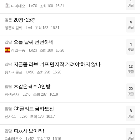
1
댓글
디마테오
Lv.70
조회 100
16:31
20경~25경
질문
4
댓글
양푼이김찌
Lv.4
조회 153
16:31
오늘 날씨 선선하네
잡담
4
댓글
레알우승
Lv.23
조회 180
16:28
지금쯤 라브 너프 만지작 거려야 하지 않나
잡담
12
댓글
왕자지물포
Lv.50
조회 298
16:20
ㅈ같은격수 3인방
잡담
20
댓글
피생폼사
Lv.46
조회 287
16:19
Ch굴리트 금카도전
잡담
8
댓글
신사11
Lv.30
조회 170
16:17
피xx사 보아라!
잡담
9
댓글
Xabi알론소
Lv.52
조회 173
16:16