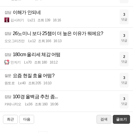
이해가 안되네
잡담
3
댓글
김시러기
Lv.21
조회 139
16:16
26노미니 보다 25챔이 더 높은 이유가 뭐에요?
잡담
3
댓글
오오그리즈만
Lv.12
조회 166
16:13
180cm 올리세 체감 어떰
잡담
2
댓글
인자기
Lv.70
조회 180
16:12
요즘 현질 효율 어떰?
질문
3
댓글
원토로
Lv.40
조회 205
16:10
100경 올백금 추천 좀...
잡담
3
댓글
카테나치오
Lv.36
조회 160
16:06
최근
다음
검색
글쓰기