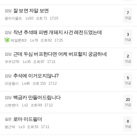
잘 보면 자알 보면
잡담
7
댓글
왕자지물포
Lv.50
조회 71
17:25
작년 추석때 피벤 개돼지 사건 레전드였는데
잡담
3
댓글
레알룬희3
Lv.78
조회 62
17:25
근데 두심 버프한다면 어케 버프할지 궁금하네
잡담
2
댓글
쿠쿠1276
Lv.35
조회 87
17:21
추석에 이거오지않냐?
잡담
5
댓글
피생폼사
Lv.46
조회 153
17:12
백금카 만들어드립니다
잡담
23
댓글
스벤벤더
Lv.2
조회 99
17:12
로마 미드필더
질문
0
댓글
붕근딱
Lv.3
조회 53
17:11