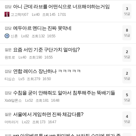
아니 근데 라브를 어떤식으로 너프해야하는거임
잡담
3
댓글
고고학자07
Lv.40
조회 145
17:01
에두아르 멘디는 진짜 못막네
잡담
8
댓글
신혼
Lv.82
조회 132
16:55
요즘 서민 기준 구단가치 얼마임?
질문
2
댓글
원토로
Lv.40
조회 190
16:55
연합 레이스 장난하나 ㅋㅋㅋㅋㅋ
잡담
2
댓글
티심슨
Lv.5
조회 279
16:50
수침을 굳이 안해줘도 알아서 침투해주는 뚝배기들
잡담
5
댓글
Xabi알론소
Lv.52
조회 181
16:48
서울에서 게임하면 진짜 체감다름?
질문
4
댓글
머하라거
Lv.22
조회 173
16:47
wg 아우베르투 vs wg 하미레스 브라질 수미에 뭐가 좋