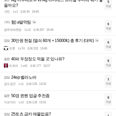
질문
5
을까요?
댓글
긔띤
Lv.2
조회 93
16:46
혐) a딸깍팀
기타
6
댓글
광주좌파캣맘
Lv.11
조회 297
16:44
30만원 현질 (열쇠 60개 + 15000fc) 총 후기 (대박)
잡담
6
댓글
르룬
Lv.74
조회 332
16:40
40퍼 두장정도 먹을 곳 있나유?
질문
8
댓글
트로피
Lv.41
조회 177
16:37
24ep 벨라노바
잡담
1
댓글
금오공군
Lv.1
조회 105
16:33
50경 뮌헨 업글 추천좀
질문
8
댓글
지코끼리
Lv.3
조회 128
16:31
25토츠 금카 매물없음?
잡담