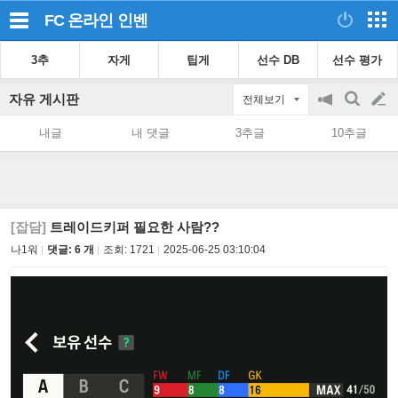
FC 온라인
인벤
3추
자게
팁게
선수 DB
선수 평가
자유 게시판
전체보기
공
검
글
지
색
내글
내 댓글
3추글
10추글
on/off
쓰
기
[잡담]
트레이드키퍼 필요한 사람??
나1워
댓글: 6 개
조회:
1721
2025-06-25 03:10:04