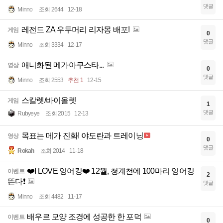
댓글
Minno
조회 2644
12-18
레전드 ZA 우두머리 리자몽 배포!
게임
0
댓글
Minno
조회 3334
12-17
애니화된 메가아쿠스타...
영상
0
댓글
Minno
조회 2553
추천 1
12-15
스칼렛/바이올렛
게임
1
댓글
Rubyeye
조회 2015
12-13
목표는 메가 진화! 야도란과 트레이닝
영상
0
댓글
Rokah
조회 2014
11-18
❤️I LOVE 잉어킹❤️ 12월, 청계천에 100마리 잉어킹
이벤트
2
뜬다❗️
댓글
Minno
조회 4482
11-17
배우르 모양 조경에 성공한 한 포덕
이벤트
0