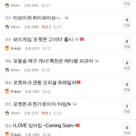
댓글
Minno
조회 2441
11-17
이브이와 하이파이브~♩
굿즈
0
댓글
Minno
조회 2896
추천 2
11-17
보드게임 '포켓몬 고이타' 출시
굿즈
0
댓글
Rokah
조회 4212
11-17
포동숲 예구 개시! 특전은 메타몽 피규어
게임
0
댓글
Minno
조회 2842
11-13
포켓파크 관동 오피셜 트레일러
영상
0
댓글
Rokah
조회 1867
11-12
포켓몬과 한가로이 티 타임☕
굿즈
1
댓글
Minno
조회 1707
추천 1
11-11
I LOVE 잉어킹 ~Coming Soon~
영상
0
댓글
Rokah
조회 1485
11-10