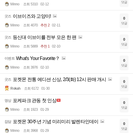
댓글
Minno
조회 5310
02-12
이브이즈와 고양이!
굿즈
0
댓글
Minno
조회 4070
추천 2
02-11
등신대 이브이를 전부 모은 한 팬
굿즈
0
댓글
Minno
조회 5889
추천 1
02-10
What's Your Favorite？
이벤트
0
댓글
Minno
조회 3976
02-10
포켓몬 전통 에디션 신상, 2/3(화) 12시 판매 개시
굿즈
0
댓글
Rokah
조회 6172
01-30
포케파크 관동 첫 인상
영상
0
댓글
Minno
조회 1923
01-29
포켓몬 30주년 기념 미리미리 발렌타인데이
잡담
0
댓글
Minno
조회 3968
01-29