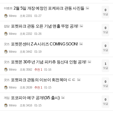
2월 5일 개장 예정인 포케파크 관동 사진들
이벤트
0
댓글
Minno
조회 2201
01-27
포켓파크 관동 오픈 기념 맨홀 뚜껑 공개!
잡담
0
댓글
Minno
조회 2202
01-26
포켓몬센터 Z-A 시리즈 COMING SOON!
굿즈
0
댓글
Minno
조회 3442
01-19
포켓몬 30주년 기념 피카츄 등신대 인형 공개!
굿즈
1
댓글
Minno
조회 3582
추천 1
01-16
포켓파크 관동의 이브이 회전목마 ㄷㄷ
굿즈
0
댓글
Minno
조회 2639
추천 1
01-15
포코피아 예구 공개!(3/5 출시)
게임
0
댓글
Minno
조회 3416
01-15