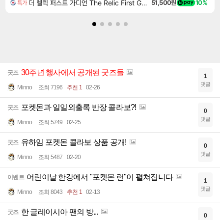
더 렐릭 퍼스트 가디언 The Relic First Guardian
51,500원
10%
특가
30주년 행사에서 공개된 굿즈들
굿즈
1
댓글
Minno
조회 7196
추천 1
02-26
포켓몬과 일일외출록 반장 콜라보?!
굿즈
0
댓글
Minno
조회 5749
02-25
유하임 포켓몬 콜라보 상품 공개!
굿즈
0
댓글
Minno
조회 5487
02-20
어린이날 한강에서 "포켓몬 런"이 펼쳐집니다
이벤트
1
댓글
Minno
조회 8043
추천 1
02-13
한 글레이시아 팬의 방...
굿즈
0