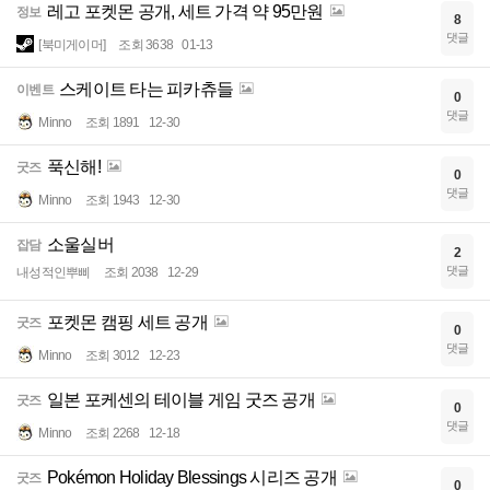
레고 포켓몬 공개, 세트 가격 약 95만원
정보
8
댓글
[북미게이머]
조회 3638
01-13
스케이트 타는 피카츄들
이벤트
0
댓글
Minno
조회 1891
12-30
푹신해!
굿즈
0
댓글
Minno
조회 1943
12-30
소울실버
잡담
2
댓글
내성적인뿌삐
조회 2038
12-29
포켓몬 캠핑 세트 공개
굿즈
0
댓글
Minno
조회 3012
12-23
일본 포케센의 테이블 게임 굿즈 공개
굿즈
0
댓글
Minno
조회 2268
12-18
Pokémon Holiday Blessings 시리즈 공개
굿즈
0