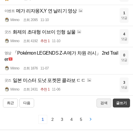
메가 리자몽X,Y 연 날리기 영상
이벤트
1
댓글
Minno
조회 2095
11-10
화제의 초대형 이브이 인형 실물
굿즈
4
댓글
Minno
조회 4192
추천 1
11-10
「Pokémon LEGENDS Z-A 메가 차원 러시」 2nd Trail
영상
0
er
댓글
Minno
조회 1876
11-07
일본 미스터 도넛 포켓몬 콜라보 ㄷㄷ
굿즈
3
댓글
Minno
조회 2431
추천 1
11-06
최근
다음
검색
글쓰기
1
2
3
4
5