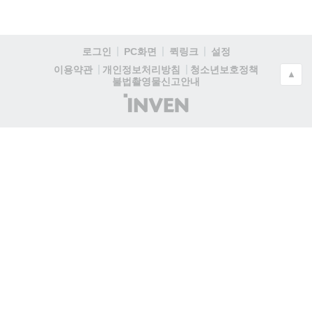
로그인
PC화면
퀵링크
설정
청소년보호정책
이용약관
개인정보처리방침
▲
불법촬영물신고안내
(주)
인
벤