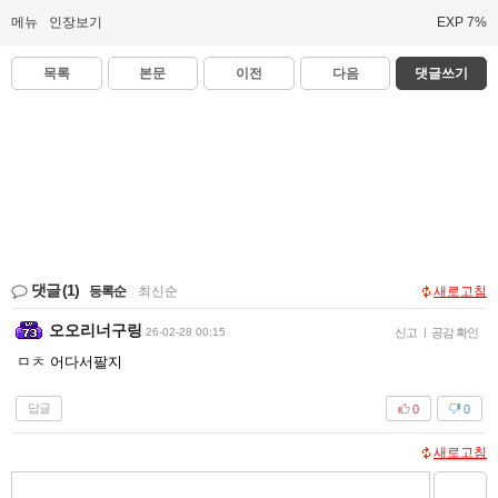
메뉴
인장보기
EXP 7%
목록
본문
이전
다음
댓글쓰기
댓글
(1)
등록순
|
최신순
새로고침
오오리너구링
26-02-28 00:15
신고
|
공감 확인
ㅁㅊ 어다서팔지
답글
0
0
새로고침