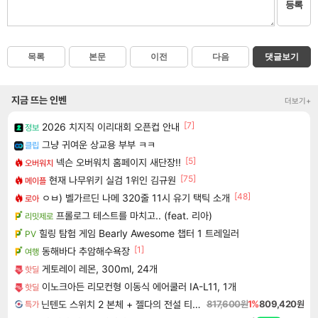
등록
목록
본문
이전
다음
댓글보기
지금 뜨는 인벤
더보기+
[7]
2026 치지직 이리대회 오픈컵 안내
정보
그냥 귀여운 상교용 부부 ㅋㅋ
클립
[5]
넥슨 오버워치 홈페이지 새단장!!
오버워치
[75]
현재 나무위키 실검 1위인 김규원
메이플
[48]
ㅇㅂ) 벨가르딘 나메 320줄 11시 유기 택틱 소개
로아
프롤로그 테스트를 마치고.. (feat. 리아)
리밋제로
힐링 탐험 게임 Bearly Awesome 챕터 1 트레일러
PV
[1]
동해바다 추암해수욕장
여행
게토레이 레몬, 300ml, 24개
핫딜
이노크아든 리모컨형 이동식 에어쿨러 IA-L11, 1개
핫딜
닌텐도 스위치 2 본체 + 젤다의 전설 티어스 오브 더 킹덤 닌텐도 스위치 2 에디션 + 젤다의 전설 브레스 오브 더 와일드 닌텐도 스위치 2 에디션 번들
817,600원
1%
809,420원
특가