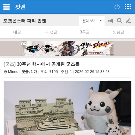
팟벤
포켓몬스터 파티 인벤
전체보기
공
검
글
지
색
내글
내 댓글
3추글
인증글
on/off
쓰
기
[굿즈]
30주년 행사에서 공개된 굿즈들
Minno
댓글: 1 개
조회:
7195
추천:
1
2026-02-26 15:38:28