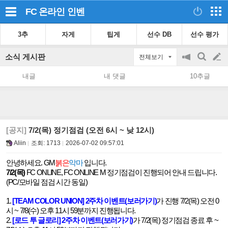
FC 온라인
인벤
3추
자게
팁게
선수 DB
선수 평가
소식 게시판
전체보기
공
검
글
지
색
내글
내 댓글
10추글
on/off
쓰
기
[공지]
7/2(목) 정기점검 (오전 6시 ~ 낮 12시)
Aliin
조회:
1713
2026-07-02 09:57:01
안녕하세요
.
GM
붉은
악마
입니다
.
7/2(
목
)
FC ONLINE, FC ONLINE M
정기점검이 진행되어 안내 드립니다
.
(PC/
모바일 점검 시간 동일
)
1.
[TEAM COLOR UNION] 2
주차
이벤트(
보러가기)
가 진행
7/2(
목
)
오전
0
시
~ 7/8(
수
)
오후
11
시
59
분까지 진행됩니다
.
2.
[
로드
투
글로리] 2
주차
이벤트(
보러가기)
가
7/2(
목
)
정기점검 종료 후
~