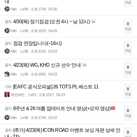
내
댓글
Aliin
Lv.86
조회 1745
04-30
4/30(목) 정기점검 (오전 4시 ~ 낮 12시)
공지
0
댓글
Aliin
Lv.86
조회 1620
04-29
점검 연장입니다(~16시)
공지
0
댓글
Aliin
Lv.86
조회 2102
04-23
4/23(목) WG, KHD 신규 선수 안내
공지
0
댓글
Aliin
Lv.86
조회 2891
04-23
[EAFC 공식오피셜] 26 TOTS PL 베스트 11
기타
0
댓글
해린해린
Lv.83
조회 2317
04-23
8주년 & 26 여름 업데이트 안내 영상(+요약 영상)
공지
0
댓글
Aliin
Lv.86
조회 1764
04-22
(추가) 4/23(목) ICON ROAD 이벤트 보상 개편 상세 안
공지
0
내 - 2차