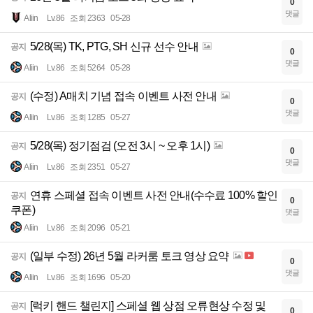
0
댓글
Aliin
Lv.86
조회 2363
05-28
5/28(목) TK, PTG, SH 신규 선수 안내
공지
0
댓글
Aliin
Lv.86
조회 5264
05-28
(수정) A매치 기념 접속 이벤트 사전 안내
공지
0
댓글
Aliin
Lv.86
조회 1285
05-27
5/28(목) 정기점검 (오전 3시 ~ 오후 1시)
공지
0
댓글
Aliin
Lv.86
조회 2351
05-27
연휴 스페셜 접속 이벤트 사전 안내(수수료 100% 할인
공지
0
쿠폰)
댓글
Aliin
Lv.86
조회 2096
05-21
(일부 수정) 26년 5월 라커룸 토크 영상 요약
공지
0
댓글
Aliin
Lv.86
조회 1696
05-20
[럭키 핸드 챌린지] 스페셜 웹 상점 오류현상 수정 및
공지
0