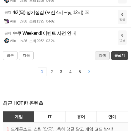
Aliin
Lv.86
조회 1559
04-07
4/2(목) 정기점검 (오전 4시 ~ 낮 12시)
공지
0
댓글
Aliin
Lv.86
조회 1395
04-02
수쿠 Weekend! 이벤트 사전 안내
공지
0
댓글
Aliin
Lv.86
조회 2962
03-24
최근
다음
검색
글쓰기
1
2
3
4
5
최근 HOT한 콘텐츠
게임
IT
유머
연예
1
드래곤소드, 스팀 '압긍'…축하 댓글 달고 게임 코드 받자!