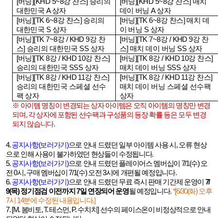
[
버닝
][KHD 5~8
강 찬스
]
승리의
[
버닝
][KHD 5~8
강 찬스
]
매치
대한민국
A
상자
데이 버닝
A
상자
[
버닝
][TK 6~8
강 찬스
]
승리의
[
버닝
][TK 6~8
강 찬스
]
매치 데
대한민국
S
상자
이 버닝
S
상자
[
버닝
][TK 7~8
강
/ KHD 9
강 찬
[
버닝
][TK 7~8
강
/ KHD 9
강 찬
스
]
승리의 대한민국
SS
상자
스
]
매치 데이 버닝
SS
상자
[
버닝
][TK 8
강
/ KHD 10
강 찬스
]
[
버닝
][TK 8
강
/ KHD 10
강 찬스
]
승리의 대한민국
SSS
상자
매치 데이 버닝
SSS
상자
[
버닝
][TK 8
강
/ KHD 11
강 찬스
]
[
버닝
][TK 8
강
/ KHD 11
강 찬스
]
승리의 대한민국 스페셜 선수
매치 데이 버닝 스페셜 선수팩
팩 상자
상자
※ 아이템 명칭이 변경되는 상자 아이템은 오직 아이템의 명칭만 변경
되며
,
각 상자에 포함된 선수팩과 구성품의 등장 확률 등은 모두 변경
되지 않습니다
.
4.
공지사항(
보러가기)
으로 안내 드렸던 일부 아이템 사용 시
,
오류 현상
으로 인해 사용이 불가하였던 현상들이 수정됩니다
.
5.
공지사항(
보러가기)
으로 안내 드렸던 플레이어스 멤버십이
7/1(
수
)
오
전
0
시
,
구매 멤버십이
7/1(
수
)
오전
3
시에 개편될 예정입니다
.
6.
공지사항(
보러가기)
으로 안내 드렸던 무료 즉시 판매 기간제 운영이
7/
9(
목
)
정기점검 이전까지
7
일 연장되어 운영
될 예정입니다
.
*[6/30(
화
)
오후
7
시 14분에 수정된 내용입니다
.]
7. [M.
봄비토
, T.
테스먼
, P.
수치치
]
선수의 페이스온이 비정상적으로 안내