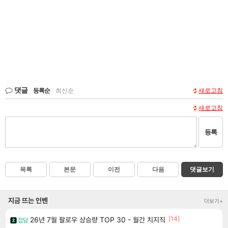
댓글
등록순
|
최신순
새로고침
새로고침
등록
목록
본문
이전
다음
댓글보기
지금 뜨는 인벤
더보기+
[14]
26년 7월 팔로우 상승량 TOP 30 - 월간 치지직
잡담