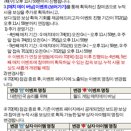
7/8(
수
)
오후
11
시
59
분까지 진행됩니다
.
3.
[
매
치
데
이
버
닝]
이
벤
트
(
보
러
가
기)
를 통해 획득하신 참여권으로 누적
사용 보상을 추가로 획득하시고
,
7/12(
)
보다 많은 보상 획득 기회를 제공해드리고자 이벤트 진행 기간이
일
11
59
.
오후
시
분까지 연장됩니다
1)
추가 운영기간
:
·
4
번째 매치 기간
: ①
매치데이
7/4(
토
)
오전
0
시
~
오후
11
시
59
분
, ②
주
말 접속
7/4(
토
)
오전
0
시
~ 7/5(
일
)
오후
11
시
59
분
·
5
번째 매치 기간
: ①
매치데이
7/11(
토
)
오전
0
시
~
오후
11
시
59
분
, ②
주
말 접속
7/11(
토
)
오전
0
시
~ 7/12(
일
)
오후
11
시
59
분
7/2(
)
4
, 5
※ 이벤트가 연장 운영됨에 따라
목
점검 이후 진행되는
번째
번
,
째 매치 이벤트에 참여하여 획득하실 수 있는 접속 보상
누적 사용 보
상도 새롭게 개편될 예정
2)
변경사항
:
① 7/2(
목
)
점검 종료 후
,
이벤트 페이지에 노출되는 이벤트 명칭이 변경됩
니다
.
변경
‘
전
’
이벤트 명칭
변경
‘
후
’
이벤트 명칭
대한민국 승리를 위해
월드 게임 매치데이 버닝
② 7/2(
목
)
점검 종료 후
,
기존 이벤트 페이지에서 공개되었던 보드판 보상
과 참여권 누적 사용 보상으로 획득 가능한 일부 상자 아이템의 명칭이
변경됩니다
.
변경
‘
전
’
상자 아이템 명칭
변경
‘
후
’
상자 아이템 명칭