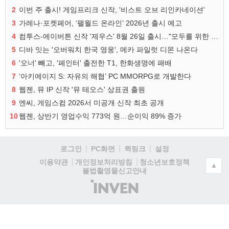
2
이번 주 출시! 게임프리크 신작, '비스트 오브 리인카네이션'
3
가레나·포켓페어, ‘팰월드 온라인’ 2026년 출시 예고
4
컴투스-에이버튼 신작 '제우스' 8월 26일 출시…"모두를 위한 경쟁"
5
디바 잇는 '오버워치 한국 영웅', 메카 파일럿 디몬 나온다
6
'오너' 빼고, '페인터' 출전한 T1, 한화생명에 패배
7
‘아키에이지 S: 자유의 해협’ PC MMORPG로 개발한다
8
웹젠, 뮤 IP 신작 '뮤 테오스' 상표권 출원
9
엔씨, 게임스컴 2026서 미공개 신작 최초 공개
10
웹젠, 상반기 영업수익 773억 원…순이익 89% 증가
로그인
PC화면
퀵링크
설정
청소년보호정책
이용약관
개인정보처리방침
▲
불법촬영물신고안내
(주)
인
벤