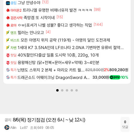
[12]
그냥 안녕수야
클립
[99]
트리니엘 유명한 비매너유저 발견 ㅋㅋㅋㅋ
아이온2
[15]
족망겜 또 시작이네
검은사막
[144]
ㅇㅂ)포셔가 나벨 성불? 좋다고 생각하는 직업
로아
[4]
힐러는 안나오고
명조
모든 야영지 위치 공략 (119개) - 야영의 달인 도전과제
비스트
1세대 K7 3.5NA인데 LF쏘나타 2.0NA 기변하면 유류비 절약이 얼마나 될까요..?
차벤
40%할인!다즐샵 일품 도시락 10종, 220g, 10개
핫딜
용왕해신탕 (닭+전복+문어+새우+약재) 3~4인분
핫딜
닌텐도 스위치 2 본체 + 마리오 카트 월드 + 포켓몬스터 레전드 ZA 닌텐도 스위치 2 에디션 번들
825,800원
2%
809,280원
특가
드래곤소드 어웨이크닝 DragonSword Awakening
33,000원
10%
특가
8/6(목) 정기점검 (오전 6시 ~ 낮 12시)
공지
0
댓글
Aliin
Lv.87
조회 649
08-05