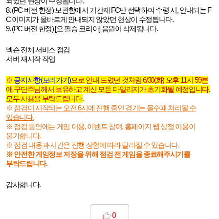
되었던 현상이 수정됩니다
.
8. (PC
버전 한정
)
보관함에서 기간제
FC
만 선택하여 수령 시
,
안내되는
F
C
이미지가 올바르게 안내되지 않았던 현상이 수정됩니다
.
9. (PC
버전 한정
) [
오 필승 코리아
]
음원이 삭제됩니다
.
넥슨 전체 서비스 점검
서버 재시작 작업
※
공지사항(
보러가기)
으로 안내 드렸던 것처럼
6/30(
화
)
오후
11
시
59
분
에 구단주님께서 보유하고 계신 모든 마일리지가 초기화될 예정입니다
.
모두 사용을 부탁드립니다
.
※
점검이 시작되는 오전
6
시에 진행 중인 경기는 몰수패 처리될 수
있습니다
.
※ 점검 동안에는 게임 이용
,
이벤트 참여
,
홈페이지 웹 상점 이용이
불가합니다
.
※ 점검 내용과 시간은 진행 상황에 따라 달라질 수 있습니다
.
※ 안전한 게임정보 저장을 위해 점검 전 게임을 종료해주시기를
부탁드립니다
.
.
감사합니다
0