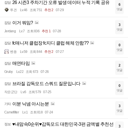
26 시즌3 주차기간 오류 발생 데이터 누적 기록 공유
잡담
6
댓글
투견
Lv.46
조회 751
추천 2
07-29
이거 뭐임?
잡담
3
댓글
Jerdang
Lv.7
조회 836
추천 1
07-28
fc매니저 클럽장 fc지디 클럽 해체 안함??
잡담
0
댓글
벤쏭
Lv.59
조회 844
추천 2
07-27
매연타임
잡담
2
댓글
Gruby
Lv.22
조회 673
07-26
브라질 감독모드 스쿼드 질문입니다
잡담
0
댓글
작은군단
Lv.6
조회 579
07-25
이분 닉넴 아시는분
기타
3
댓글
Camelfilter
Lv.1
조회 818
07-24
♥내맘속0순위♥감독모드 대한민국-3편 금액별 추천선
정보
3