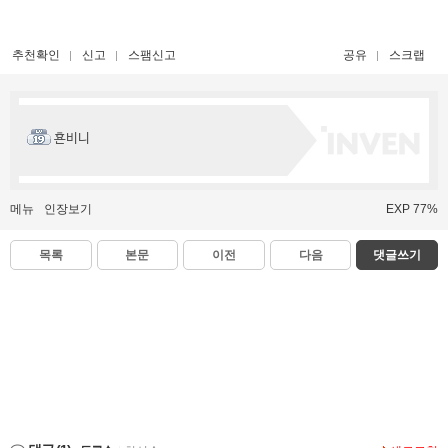
추천확인
신고
스팸신고
공유
스크랩
횬비니
메뉴
인장보기
EXP 77%
목록
본문
이전
다음
댓글쓰기