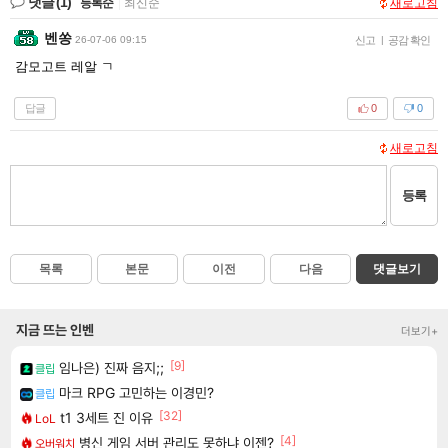
댓글
(1)
등록순
|
최신순
새로고침
벤쏭
26-07-06 09:15
신고
|
공감 확인
감모고트 레알 ㄱ
답글
0
0
새로고침
등록
목록
본문
이전
다음
댓글보기
지금 뜨는 인벤
더보기+
[9]
임나은) 진짜 음지;;
클립
마크 RPG 고민하는 이경민?
클립
[32]
t1 3세트 진 이유
LoL
[4]
병신 게임 서버 관리도 못하냐 이젠?
오버워치