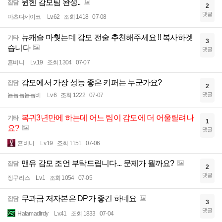
뮌헨 감모팀 완성..
잡담
2
댓글
마츠다세이코
Lv.62
조회 1418
07-08
뉴캐슬 마췃는데 감모 전술 추천해주세요 !! 복사하겟
기타
3
습니다
댓글
횬비니
Lv.19
조회 1304
07-07
감모에서 가장 성능 좋은 키퍼는 누군가요?
잡담
2
댓글
늅늅늅늅늅비
Lv.6
조회 1222
07-07
복귀3년만에 하는데 어느 팀이 감모에 더 어울릴려나
기타
1
요?
댓글
횬비니
Lv.19
조회 1151
07-06
맨유 감모 조언 부탁드립니다... 문제가 뭘까요?
잡담
2
댓글
징구리스
Lv.1
조회 1054
07-05
무과금 저자본은 DP가 좋긴 하네요
잡담
3
댓글
Halamadirdy
Lv.41
조회 1833
07-04