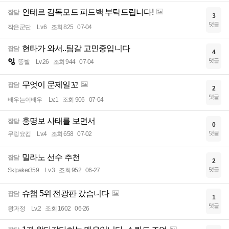
인테르 감독모드 피드백 부탁드립니다!
잡담
3
댓글
작은군단
Lv.6
조회 825
07-04
현타가 와서..팀갈 고민중입니다
잡담
4
댓글
뚱발
Lv.26
조회 944
07-04
무엇이 문제일꼬
잡담
2
댓글
배우는이배우
Lv.1
조회 906
07-04
홍명보 사태를 보면서
잡담
0
댓글
무링요킴
Lv.4
조회 658
07-02
밀라노 선수 추천
잡담
2
댓글
Sktpaker359
Lv.3
조회 952
06-27
슈챔 5위 전광판 갔습니다
잡담
1
댓글
왕과정
Lv.2
조회 1602
06-26