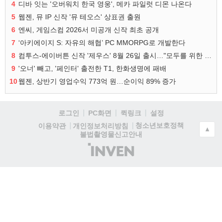
4
디바 잇는 '오버워치 한국 영웅', 메카 파일럿 디몬 나온다
5
웹젠, 뮤 IP 신작 '뮤 테오스' 상표권 출원
6
엔씨, 게임스컴 2026서 미공개 신작 최초 공개
7
‘아키에이지 S: 자유의 해협’ PC MMORPG로 개발한다
8
컴투스-에이버튼 신작 '제우스' 8월 26일 출시…"모두를 위한 경쟁"
9
'오너' 빼고, '페인터' 출전한 T1, 한화생명에 패배
10
웹젠, 상반기 영업수익 773억 원…순이익 89% 증가
로그인
PC화면
퀵링크
설정
청소년보호정책
이용약관
개인정보처리방침
▲
불법촬영물신고안내
(주)
인
벤