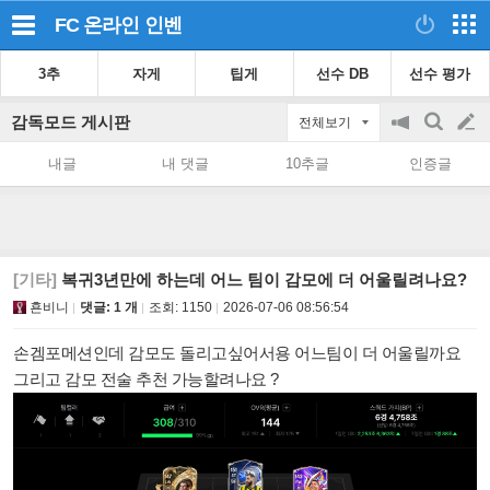
FC 온라인
인벤
3추
자게
팁게
선수 DB
선수 평가
감독모드 게시판
전체보기
공
검
글
지
색
내글
내 댓글
10추글
인증글
on/off
쓰
기
[기타]
복귀3년만에 하는데 어느 팀이 감모에 더 어울릴려나요?
횬비니
댓글: 1 개
조회:
1150
2026-07-06 08:56:54
손겜포메션인데 감모도 돌리고싶
어서용 어느팀이 더 어울릴까요
그리고 감모 전술 추천 가능할려나요 ?