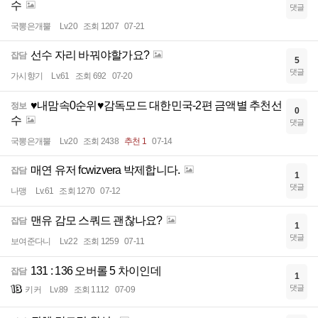
수
댓글
국뽕은개뿔
Lv.20
조회 1207
07-21
선수 자리 바꿔야할가요?
잡담
5
댓글
가시향기
Lv.61
조회 692
07-20
♥내맘속0순위♥감독모드 대한민국-2편 금액별 추천선
정보
0
수
댓글
국뽕은개뿔
Lv.20
조회 2438
추천 1
07-14
매연 유저 fcwizvera 박제합니다.
잡담
1
댓글
나맹
Lv.61
조회 1270
07-12
맨유 감모 스쿼드 괜찮나요?
잡담
1
댓글
보여준다니
Lv.22
조회 1259
07-11
131 : 136 오버롤 5 차이인데
잡담
1
댓글
키커
Lv.89
조회 1112
07-09