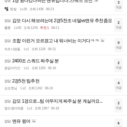
1경 왔다갔다하는 맨유입니다..스쿼드 조언
잡담
3
댓글
뚱발
Lv.26
조회 1438
06-23
감모 다시 해보려는데 2경5천조 네덜vs맨유 추천좀요
잡담
2
댓글
뽈롱
Lv.50
조회 1255
추천 1
06-21
조합 이런거 모르겠고 내 워너비는 이거다ㅋㅋ
잡담
0
댓글
속초사람들
Lv.1
조회 1226
06-21
2400조 스쿼드 짜주실 분
잡담
2
댓글
왕갈비치킨
Lv.1
조회 1203
06-18
2경5천 팀추천
잡담
4
댓글
김성호님
Lv.2
조회 1242
06-18
감모 1경으로...팀 야무지게 짜주실 분 계실까요...
잡담
2
댓글
엠오엠비매클
Lv.1
조회 1387
06-18
멘유 윙어
잡담
6