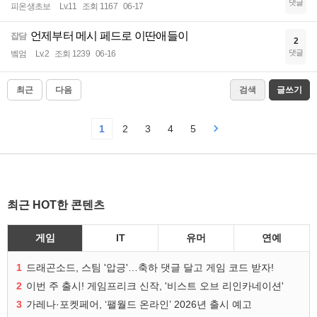
댓글
피온생초보
Lv.11
조회 1167
06-17
언제부터 메시 페드로 이딴애들이
잡담
2
댓글
벸엄
Lv.2
조회 1239
06-16
최근
다음
검색
글쓰기
1
2
3
4
5
최근 HOT한 콘텐츠
게임
IT
유머
연예
1
드래곤소드, 스팀 '압긍'…축하 댓글 달고 게임 코드 받자!
2
이번 주 출시! 게임프리크 신작, '비스트 오브 리인카네이션'
3
가레나·포켓페어, ‘팰월드 온라인’ 2026년 출시 예고