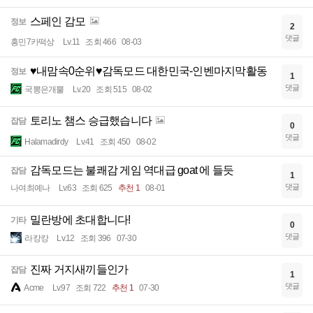
스페인 감모
정보
2
댓글
흥민7카떡상
Lv.11
조회 466
08-03
♥내맘속0순위♥감독모드 대한민국-인벤마지막활동
정보
1
댓글
국뽕은개뿔
Lv.20
조회 515
08-02
토리노 챔스 승급했습니다
잡담
0
댓글
Halamadirdy
Lv.41
조회 450
08-02
감독모드는 불쾌감 게임 역대급 goat 에 들듯
잡담
1
댓글
나여최예나
Lv.63
조회 625
추천 1
08-01
밀란방에 초대합니다!
기타
0
댓글
라캉캉
Lv.12
조회 396
07-30
진짜 거지새끼들인가
잡담
1
댓글
Acme
Lv.97
조회 722
추천 1
07-30