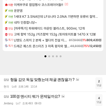
[2]
이케부쿠로 팝업행사 코스프레이어들!!
이환
운문댐
여행
1세대 K7 3.5NA인데 LF쏘나타 2.0NA 기변하면 유류비 절약이 얼마나 될까요..?
차벤
내차 인증합니당~
차벤
[하루특가] 파워에이드 마운틴 블라스트, 900ml, 12개
핫딜
고메 함박 152g /치즈함박 152g /토마토미트볼 147G X 12봉
핫딜
닌텐도 스위치 2 본체 + 젤다의 전설 티어스 오브 더 킹덤 닌텐도 스위치 2 에디션 + 젤다의 전설 브레스 오브 더 와일드 닌텐도 스위치 2 에디션 번들
817,600원
1%
809,420원
특가
드래곤 퀘스트 몬스터즈 3 마족 왕자와 엘프의 여행 Dragon Quest Monsters The Dark Prince
49,800원
75%
12,450원
특가
형들 감모 독일 맞췄는데 채굴 괜찮을가 ?
잡담
2
댓글
현극
Lv.8
조회 146
13:14
100경 맨시티 뭐가 문제일까요?
잡담
4
댓글
Jerdang
Lv.7
조회 493
08-03