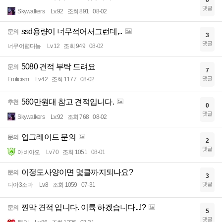
댓글
Skywalkers
Lv.92
조회 891
08-02
ssd용량이 너무적어서그런데,..
문의
3
댓글
너무어렵다능
Lv.12
조회 949
08-02
5080 견적 부탁 드려요
문의
7
댓글
Eroticism
Lv.42
조회 1177
08-02
560만원대 참고 견적입니다.
추천
0
댓글
Skywalkers
Lv.92
조회 768
08-02
업그레이드 문의
문의
2
댓글
아비아오
Lv.70
조회 1051
08-01
이정도사양이면 몇클까지되나요?
문의
3
댓글
디아3소마
Lv.8
조회 1059
07-31
찐막 견적 입니다. 이륙 하겠습니다...!?
문의
5
댓글