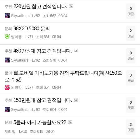
220만원 참고 견적입니다.
추천
0
댓글
Skywalkers
Lv.92
조회 662
08-04
98X3D 5080 문의
문의
2
댓글
삘라뽕
Lv.71
조회 681
08-04
480만원대 참고 견적입니다.
추천
0
댓글
Skywalkers
Lv.92
조회 578
08-04
롤,모바일 마비노기용 견적 부탁드립니다(예산150으
문의
3
로 수정)
댓글
뇌명각
Lv.77
조회 654
08-04
150만원대 참고 견적입니다.
추천
0
댓글
Skywalkers
Lv.92
조회 604
08-04
5클라 까지 가능할까요??
문의
2
댓글
제리젤
Lv.10
조회 619
08-04