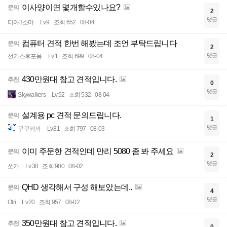
이사양이면 몇개할수있나요?
문의
2
댓글
디아3소마
Lv.9
조회 652
08-04
컴퓨터 견적 한번 해봤는데 조언 부탁드립니다
문의
2
댓글
선키스후포옹
Lv.1
조회 699
08-04
430만원대 참고 견적입니다.
추천
0
댓글
Skywalkers
Lv.92
조회 532
08-04
설계용 pc 견적 문의드립니다.
문의
1
댓글
꾸꾸꽈꽈
Lv.81
조회 797
08-03
이미 주문한 견적인데 만리 5080 좀 봐 주세요
문의
2
댓글
쏘카
Lv.38
조회 900
08-02
QHD 생각해서 구성 해보았는데..
문의
4
댓글
Olri
Lv.20
조회 957
08-02
350만원대 참고 견적입니다.
추천
0