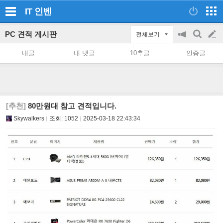
IT
인벤
PC 견적 게시판
전체보기
공
검
글
지
색
내글
내 댓글
10추글
인증글
on/off
쓰
기
[추천]
80만원대 참고 견적입니다.
Skywalkers
조회:
1052
2025-03-18 22:43:34