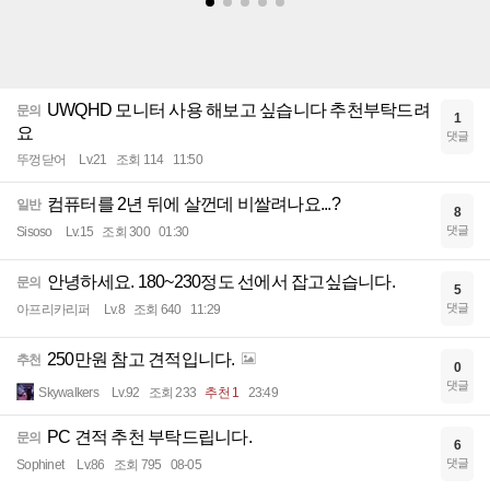
UWQHD 모니터 사용 해보고 싶습니다 추천부탁드려
문의
1
요
댓글
뚜껑닫어
Lv.21
조회 114
11:50
컴퓨터를 2년 뒤에 살껀데 비쌀려나요...?
일반
8
댓글
Sisoso
Lv.15
조회 300
01:30
안녕하세요. 180~230정도 선에서 잡고싶습니다.
문의
5
댓글
아프리카리퍼
Lv.8
조회 640
11:29
250만원 참고 견적입니다.
추천
0
댓글
Skywalkers
Lv.92
조회 233
추천 1
23:49
PC 견적 추천 부탁드립니다.
문의
6
댓글
Sophinet
Lv.86
조회 795
08-05