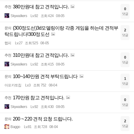
380만원대 참고 견적입니다.
추천
0
댓글
Skywalkers
Lv.92
조회 424
08-05
(300정도선)3d모델링이랑 각종 게임을 하는데 견적부
문의
2
탁드립니다!300정도선
댓글
햅피
Lv.27
조회 525
08-05
310만원대 참고 견적입니다.
추천
0
댓글
Skywalkers
Lv.92
조회 415
08-05
100~140만원 견적 부탁드립니다
문의
1
댓글
아포카토칩
Lv.3
조회 752
08-04
170만원 참고 견적입니다.
추천
0
댓글
Skywalkers
Lv.92
조회 430
08-05
200 ~ 220 견적 요청 드립니다.
문의
2
댓글
Baggo
Lv.81
조회 728
08-04