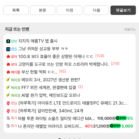
목록
본문
이전
다음
댓글보기
지금 뜨는 인벤
더보기+
치지직 애플TV 앱 출시
정보
그냥 귀여운 상교용 부부 ㅋㅋ
클립
[108]
100:8 보다 효율이 좋은 상향된 아제나 ㄷㄷ
로아
[218]
고양이를 도구로 쓰는 인방 하꼬 스트리머 박제합니다.
로아
[65]
부산 헌혈 먹튀 ㄷㄷ..
메이플
메모리 3사, 2027년 생산분 완판?
해외겜
[3]
FF7 외전 세계관, 완결편에 집결
해외겜
AI발 원가 압박, 메인보드값 오르나
해외겜
[하루특가] 아이뮤즈 LTE 안드로이드 태블릿PC 뮤패드 21.3cm K8
핫딜
[하루특가] 갈아만든배, 340ml, 24개
핫딜
마블 투혼 파이팅 소울즈 얼티밋 에디션 MARVEL Tokon Fighting Souls Ultimate Edition
118,000원
5%
특가
나 혼자만 레벨업 어라이즈 오버드라이브 디럭스 에디션 Solo Leveling Arise Overdrive Deluxe Edition
40%
31,200원
3,000
특가