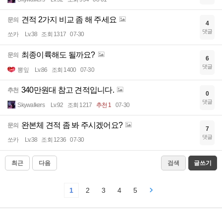
견적 2가지 비교 좀 해 주세요
문의
4
댓글
쏘카
Lv.38
조회 1317
07-30
최종이륙해도 될까요?
문의
6
댓글
뽕잎
Lv.86
조회 1400
07-30
340만원대 참고 견적입니다.
추천
0
댓글
Skywalkers
Lv.92
조회 1217
추천 1
07-30
완본체 견적 좀 봐 주시겠어요?
문의
7
댓글
쏘카
Lv.38
조회 1236
07-30
최근
다음
검색
글쓰기
1
2
3
4
5