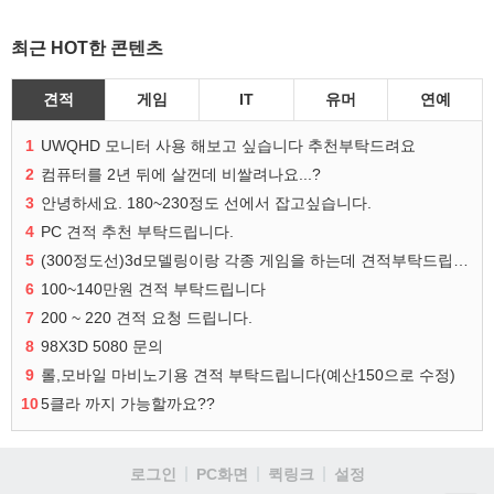
최근 HOT한 콘텐츠
견적
게임
IT
유머
연예
1
UWQHD 모니터 사용 해보고 싶습니다 추천부탁드려요
2
컴퓨터를 2년 뒤에 살껀데 비쌀려나요...?
3
안녕하세요. 180~230정도 선에서 잡고싶습니다.
4
PC 견적 추천 부탁드립니다.
5
(300정도선)3d모델링이랑 각종 게임을 하는데 견적부탁드립니다!300정도선
6
100~140만원 견적 부탁드립니다
7
200 ~ 220 견적 요청 드립니다.
8
98X3D 5080 문의
9
롤,모바일 마비노기용 견적 부탁드립니다(예산150으로 수정)
10
5클라 까지 가능할까요??
로그인
PC화면
퀵링크
설정