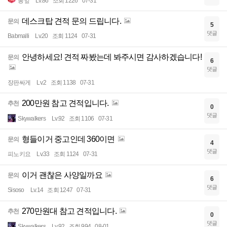
뽕잎
Lv.86
조회 1226
07-31
데스크탑 견적 문의 드립니다.
문의
5
댓글
Babmalli
Lv.20
조회 1124
07-31
안녕하세요! 견적 짜봤는데 봐주시면 감사하겠습니다!
문의
6
댓글
장판싸게
Lv.2
조회 1138
07-31
200만원 참고 견적입니다.
추천
0
댓글
Skywalkers
Lv.92
조회 1106
07-31
형들이거 중고인데 360이면
문의
4
댓글
피노키요
Lv.33
조회 1124
07-31
이거 괜찮은 사양일까요
문의
6
댓글
Sisoso
Lv.14
조회 1247
07-31
270만원대 참고 견적입니다.
추천
0
댓글
Skywalkers
Lv.92
조회 994
08-01