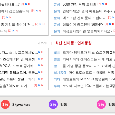
[8]
[7]
쌀려나요...?
N
H
5080 견적 부탁 드려요
N
H
문의
[5]
 선에서 잡고싶습니다.
N
H
문의
[6]
[5]
.
N
H
데스크탑 견적 문의 드립니다.
N
문의
[2]
[4]
(300정도선)3d모델링이랑 각종 게임을 하는데 견적부탁드립니다!300정도선
N
H
형들이거 중고인데 360이면
N
H
문의
[1]
[
립니다
N
H
이정도사양이면 몇클까지되나요?
문의
최신 신제품 · 업계동향
더보기+
사운드 디테일과 착용감 잡았다... 소니, 프로페셔널 이어폰 'IER-M500' 공개
N
H
발표
스틸시리즈, 강남 신세계 게이즈샵에 게이밍 헤드셋 입점
N
H
발표
창립 50주년 맞은 에이서, UMPC·AI 노트북 공개하는 '에이서 데이 2026' 개최
N
H
발표
교보문고 강남점에 등장한 로지텍 팝업스토어, 책과 타이핑 경험을 잇는다
N
H
업계동향
레노버 리전, EWC 2026 파운딩 파트너 참전... 파리 현장에 PC 및 모니터 공급
N
H
기타
[1]
외장 그래픽 없이도 AAA 게임을? '레노버 요가 프로 7a'
N
H
루머
1등
2등
3등
Skywalkers
없음
없음