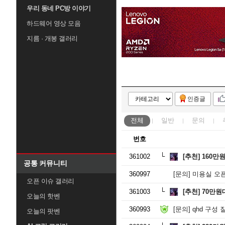
우리 동네 PC방 이야기
하드웨어 영상 모음
지름 · 개봉 갤러리
인증글
전체
일반
문의
번호
361002
[추천]
160만
공통 커뮤니티
360997
[문의]
미용실 오
오픈 이슈 갤러리
361003
[추천]
70만원
오늘의 핫벤
360993
[문의]
qhd 구성
오늘의 팟벤