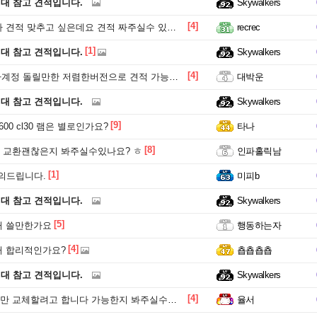
원대 참고 견적입니다.
Skywalkers
[4]
견적 맞추고 싶은데요 견적 짜주실수 있나요?
recrec
[1]
원대 참고 견적입니다.
Skywalkers
[4]
계정 돌릴만한 저렴한버전으로 견적 가능할까요?
대박운
원대 참고 견적입니다.
Skywalkers
[9]
00 cl30 램은 별로인가요?
타나
[8]
 교환괜찮은지 봐주실수있나요? ㅎ
인파홀릭남
[1]
의드립니다.
미피b
원대 참고 견적입니다.
Skywalkers
[5]
거 쓸만한가요
행동하는자
[4]
거 합리적인가요?
춉춉춉춉
원대 참고 견적입니다.
Skywalkers
[4]
 교체할려고 합니다 가능한지 봐주실수있나요.
율서