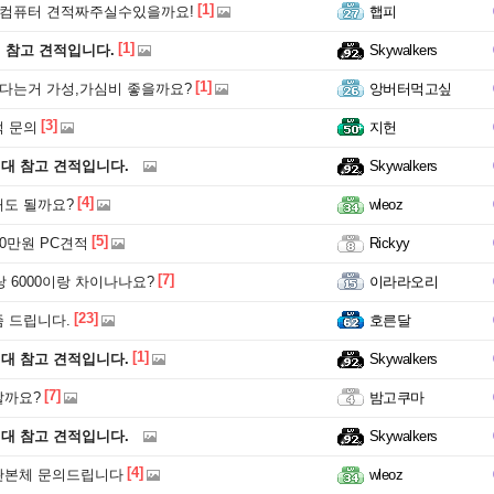
[1]
 컴퓨터 견적짜주실수있을까요!
햅피
[1]
원 참고 견적입니다.
Skywalkers
[1]
 다는거 가성,가심비 좋을까요?
앙버터먹고싶
[3]
 문의
지헌
원대 참고 견적입니다.
Skywalkers
[4]
도 될까요?
wleoz
[5]
00만원 PC견적
Rickyy
[7]
랑 6000이랑 차이나나요?
이라라오리
[23]
 드립니다.
호른달
[1]
원대 참고 견적입니다.
Skywalkers
[7]
할까요?
밤고쿠마
원대 참고 견적입니다.
Skywalkers
[4]
완본체 문의드립니다
wleoz