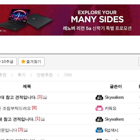
10추글
즐겨찾기
추천
후기
인벤추천
기타
제목
글쓴이
[1]
원대 참고 견적입니다.
Skywalkers
[8]
픈 조립부탁드려요
키워요
[1]
대 참고 견적입니다.
Skywalkers
[3]
 질문입니다
6섭색시