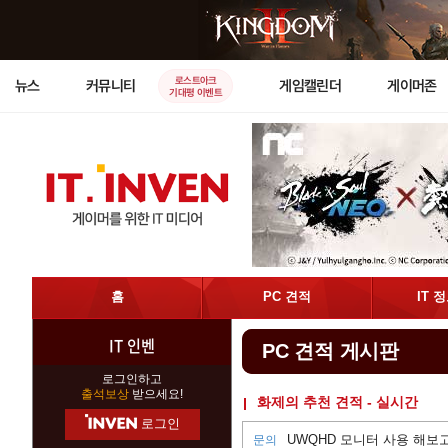
로스트아크
뉴스
커뮤니티
게임캘린더
게이머존
기대평 이벤트
홈
PC 견적
IT 
IT 인벤
PC 견적 게시판
로그인하고
출석보상
받으세요!
화제의 추천 견적 - 실시간
로그인
문의