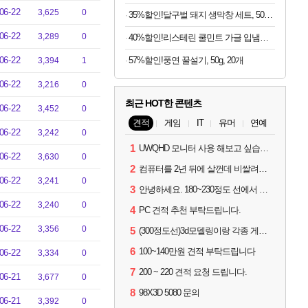
06-22
3,625
0
35%할인!달구벌 돼지 생막창 세트, 500g, 2봉
06-22
3,289
0
40%할인!리스테린 쿨민트 가글 입냄새제거 구강청결제 1L, 3개
06-22
57%할인!풍연 꿀설기, 50g, 20개
3,394
1
06-22
3,216
0
최근 HOT한 콘텐츠
06-22
3,452
0
견적
게임
IT
유머
연예
06-22
3,242
0
1
UWQHD 모니터 사용 해보고 싶습니다 추천부탁드려요
06-22
3,630
0
2
컴퓨터를 2년 뒤에 살껀데 비쌀려나요...?
06-22
3,241
0
3
안녕하세요. 180~230정도 선에서 잡고싶습니다.
06-22
3,240
0
4
PC 견적 추천 부탁드립니다.
06-22
3,356
0
5
(300정도선)3d모델링이랑 각종 게임을 하는데 견적부탁드립니다!300정도선
6
100~140만원 견적 부탁드립니다
06-22
3,334
0
7
200 ~ 220 견적 요청 드립니다.
06-21
3,677
0
8
98X3D 5080 문의
06-21
3,392
0