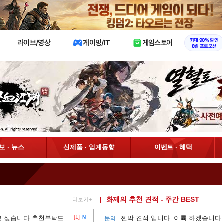
X
최대 90% 할인
라이브/영상
게이밍/IT
게임스토어
8월 프로모션
정보 · 뉴스
신제품 · 업계동향
이벤트 · 혜택
화제의 추천 견적 - 주간 BEST
더보기+
[1]
UWQHD 모니터 사용 해보고 싶습니다 추천부탁드려요
N
찐막 견적 입니다. 이륙 하겠습니다..
문의