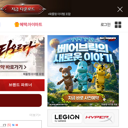
혜택.아이마트
로그인
인
벤
전
체
사
이
트
맵
브랜드 파트너
더보기+
[5]
.!?
N
H