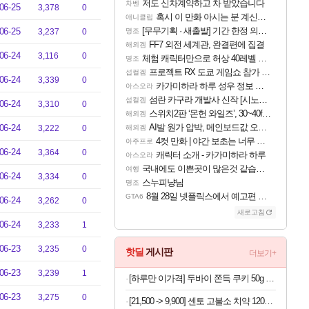
저도 신차계약하고 차 받았습니다
차벤
06-25
3,378
0
혹시 이 만화 아시는 분 계신가요
애니클립
[무무기획 · 새출발] 기간 한정 의뢰 이벤트
06-25
3,237
0
명조
FF7 외전 세계관, 완결편에 집결
해외겜
06-24
3,116
0
체험 캐릭터만으로 허상 40레벨 하이와티아 5분 컷!｜에이메스·린네·모니에 명함
명조
프로젝트 RX 도쿄 게임쇼 참가 결정
섭컬겜
06-24
3,339
0
카가미하라 하루 성우 정보 및 주요 필모
아스오라
섬란 카구라 개발사 신작 [시노비 넥서스] 연내 출시 예정
섭컬겜
06-24
3,310
0
스위치2판 ‘몬헌 와일즈’, 30~40fps 목표 추정
해외겜
AI발 원가 압박, 메인보드값 오르나
06-24
3,222
0
해외겜
4컷 만화 | 야간 보초는 너무 힘들어
아주프로
06-24
3,364
0
캐릭터 소개 - 카가미하라 하루
아스오라
국내에도 이쁜곳이 많은것 같습니다
여행
06-24
3,334
0
스누피냥님
명조
8월 28일 넷플릭스에서 예고편 공개 예정
GTA6
06-24
3,262
0
새로고침
06-24
3,233
1
06-23
3,235
0
핫딜
게시판
더보기+
06-23
3,239
1
[하루만 이가격] 두바이 쫀득 쿠키 50g x 4개
06-23
3,275
0
[21,500 -> 9,900] 센토 고불소 치약 120g x 4개