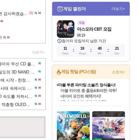
게임 캘린더
더보기+
[6]
안녕하세요! 견적 짜봤는데 봐주시면 감사하겠습니다!
N
H
H
모집
아스오라 CBT 모집
08.19
3]
N
H
참가자 모집까지 남은 기간
11
19
40
20
더보기+
Days
Hours
Min
Sec
코지마 히데오가 데스 스트랜딩 2 테마의 무선 CD 플레이어를 공개했습니다. 한정판으로 출시되는 이 제품은 약 160달러
N
게임 핫딜 (PC/스팀)
키옥시아와 샌디스크는 세계 최고 밀도의 3D NAND 플래시를 선보였습니다
N
스토어+
둠 기념 황금 플로피 디스크 예약 판매 시작 - 한정판 '모조 금도금' 더미 디스크 2개와 상자가 게임스톱에서 30달러에 판매
N
H
귀무자: 검의 길 예약 판매 중!
마이크로소프트는 메모리 부족 사태 속에서도 8GB RAM으로 윈도우 11을 원활하게 작동시키겠다고 약속
N
H
10% 할인과
메인보드의 M.2 SSD 방열판이 SSD 속도를 저하시킬 수 있습니다. 테스트한 20개 보드 중 6개만 방열판과 완전히 접촉했습니다.
N
H
이니&베니 혜택까지!
인벤게임즈 8월 특별 할인!
드래곤소드: 어웨이크닝 입점!
문명 7 특별 할인!
마블 투혼 파이팅 소울즈 정식출시!
비스트 오브 리인카네이션 정식 출시!
커세어 코브 출시 기념 할인!
더 렐릭 퍼스트 가디언 정식 출시
베데스다 40주년 기념 할인 중!
캡콤 프렌차이즈 할인 진행 중!
캡콤 일부 상품 상시 할인
스타워즈 은하계 레이서
로블록스 기프트 카드 공식 입점
보도에 따르면 LG디스플레이는 3중 적층형 OLED와 유사한 화질을 가진 저가형 2중 레이어 탠덤 W-OLED 디스플레이를 개발 중
N
H
인기 퍼블리셔 모음!
스팀으로 만나는 드래곤소드!
조선&고려 DLC 출시 예정
마블 히어로 총 출동&화려한 격투!
게임프릭 신작 IP
해적'섬'을 발전시키자!
설화x하드코어 액션!
베데스다의 명작들을
몬헌, 바하 등 인기 IP를
몬헌 와일즈 & 드래곤즈 도그마2
인벤게임즈에서 10% 추가 적립
Robux를 가장 안전하고
최대 90% 할인가를 만나보세요!
네이버혜택과 함께 만나보세요!
50%할인&추가 적립까지!
네이버 포인트 혜택까지!
네이버 혜택가와 함께 예약하세요!
할인&네이버혜택으로 만나보세요!
네이버페이 혜택과 만나보세요!
40주년 프로모션으로 만나보세요!
할인가에 만나보세요!
일부 에디션 상시 할인!
혜택으로 예약 판매 중
편안하게 충전하세요