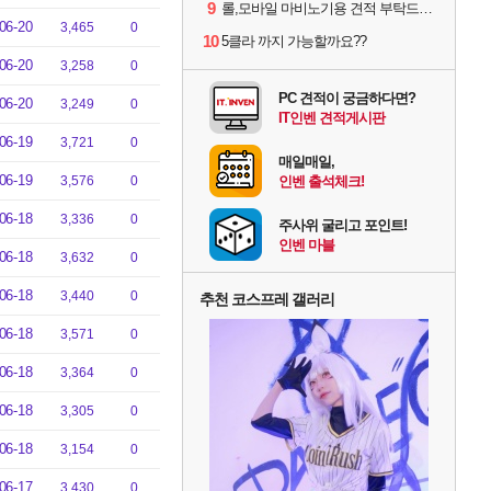
9
롤,모바일 마비노기용 견적 부탁드립니다(예산150으로 수정)
06-20
3,465
0
10
5클라 까지 가능할까요??
06-20
3,258
0
PC 견적이 궁금하다면?
06-20
3,249
0
IT인벤 견적게시판
06-19
3,721
0
매일매일,
06-19
3,576
0
인벤 출석체크!
06-18
3,336
0
주사위 굴리고 포인트!
인벤 마블
06-18
3,632
0
06-18
3,440
0
추천 코스프레 갤러리
06-18
3,571
0
06-18
3,364
0
06-18
3,305
0
06-18
3,154
0
06-17
3,430
0