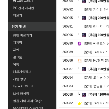
AI 그림 그리기
360994
[추천]
280만
PC 견적 게시판
360992
[문의]
게이밍 하나 
더보기
360995
[추천]
290만
인기 팟벤
360991
[문의]
리니지m 다
360996
[추천]
190만
팟벤 바로가기
치지직
360990
[일반]
에센코어 56
차벤
360989
[문의]
그래픽카드
걸그룹
360986
[문의]
PC견적 문
여행
360987
[추천]
190만
해외게임정보
360984
[문의]
고수님 이
게임 영상
360983
[문의]
형님들 어
HyperX OMEN
브이 라이징
360988
[추천]
410만
일곱 개의 대죄: Origin
360982
[문의]
그래픽카드만
몬스터헌터 스토리즈3