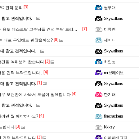
[3]
PC 견적 문의
쌀푸대
원 참고 견적입니다.
Skywalkers
[7]
용도 데스크탑 고수님들 견적 부탁 드리겠습니다.
미류엔
[9]
 이대로 구입해도 괜찮을까요?
세미니
원대 참고 견적입니다.
Skywalkers
[3]
고견을 여쭤보러 왔습니다
차인성
[4]
용 견적 부탁드립니다.,
mr브레이브
[1]
원대 참고 견적입니다.
Skywalkers
[4]
무 오랜만에 사봐서 도움이 필요합니다
한기태
원 참고 견적입니다.
Skywalkers
[4]
려면 뭘 해야하나요?
firecrackers
[3]
 드립니다
Kkksy
[3]
터 견적 부탁드립니다
아아아배고파