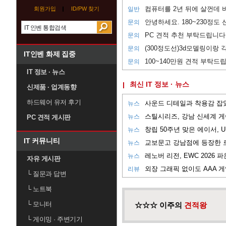
컴퓨터를 2년 뒤에 살껀데 비
회원가입
ID/PW 찾기
일반
안녕하세요. 180~230정도
문의
PC 견적 추천 부탁드립니다
문의
문의
IT인벤 화제 집중
100~140만원 견적 부탁드
문의
IT 정보 · 뉴스
최신 IT 정보 · 뉴스
신제품 · 업계동향
하드웨어 유저 후기
뉴스
뉴스
PC 견적 게시판
뉴스
IT 커뮤니티
뉴스
뉴스
자유 게시판
리뷰
└
질문과 답변
└
노트북
└
모니터
☆☆☆ 이주의
견적왕
└
게이밍 · 주변기기