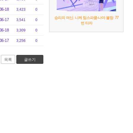
06-18
3,423
0
승리의 여신: 니케 팀스파클-나야 블랑: 77
06-17
3,541
0
번 타자
06-18
3,309
0
06-17
3,256
0
목록
글쓰기