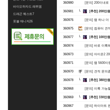
360980
[문의]
200이내로
바이오하자드 레퀴엠
360981
[추천]
200만
드래곤 퀘스트7
360976
[문의]
램 하나 더
풋볼 매니저26
360975
[문의]
컴퓨터 견적
360977
[추천]
100만
360974
[문의]
바로 이륙해
360973
[문의]
아이온2 2
360971
[문의]
램 5600이
360970
[문의]
견적 문의좀
360978
[추천]
380만
360968
[문의]
이륙 가능
360969
[추천]
330만
360967
[문의]
하이마트 