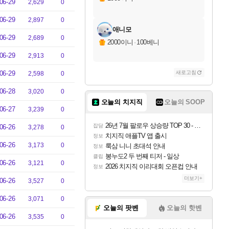
06-29
2,629
0
06-29
2,897
0
애니모
06-29
2,689
0
2000이니
·
100베니
06-29
2,913
0
06-29
새로고침
2,598
0
06-28
3,020
0
오늘의 치지직
오늘의 SOOP
06-27
3,239
0
26년 7월 팔로우 상승량 TOP 30 - 월간 치지직
잡담
06-26
3,278
0
치지직 애플TV 앱 출시
정보
06-26
3,173
0
룩삼 니니 초대석 안내
정보
봉누도2 두 번째 티저 - 일상
클립
06-26
3,121
0
2026 치지직 이리대회 오픈컵 안내
정보
더보기+
06-26
3,527
0
06-26
3,071
0
오늘의 팟벤
오늘의 핫벤
06-26
3,535
0