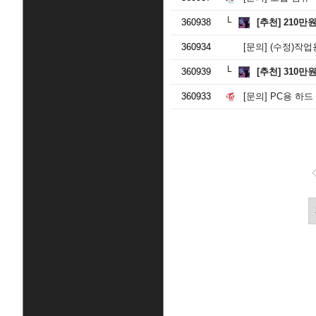
360938
[추천]
210만
360934
[문의]
(수정)작업
360939
[추천]
310만
360933
[문의]
PC용 하드