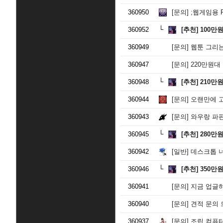
360950
[문의]
;웹게임용 
360952
[추천]
100만
360949
[문의]
웹툰 그리는 
360947
[문의]
220만원대
360948
[추천]
210만
360944
[문의]
오랜만에 
360943
[문의]
와우랑 파판
360945
[추천]
280만
360942
[일반]
데스크톱 너
360946
[추천]
350만
360941
[문의]
지금 업글하
360940
[문의]
견적 문의
360937
[문의]
조립 컴퓨