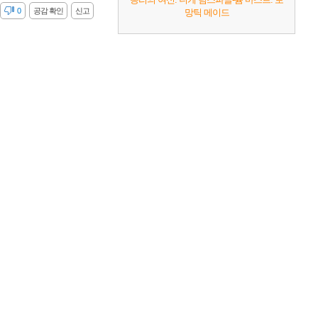
감
0
공감 확인
신고
망틱 메이드