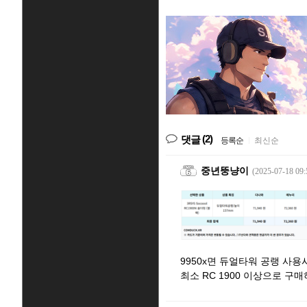
(2)
댓글
등록순
|
최신순
중년뚱냥이
(2025-07-18 09:
9950x면 듀얼타워 공랭 사
최소 RC 1900 이상으로 구매