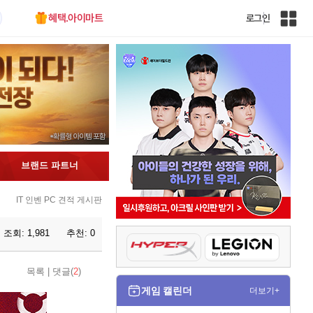
혜택.아이마트
로그인
인
벤
전
체
사
이
트
맵
브랜드 파트너
IT 인벤 PC 견적 게시판
조회:
1,981
추천:
0
목록
|
댓글(
2
)
게임 캘린더
더보기+