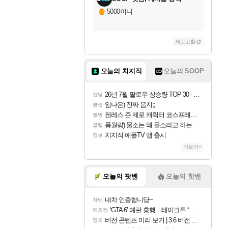
5000이니
새로고침
오늘의 치지직
오늘의 SOOP
26년 7월 팔로우 상승량 TOP 30 - 월간 치지직
잡담
임나은) 진짜 음지;;
클립
젠레스 존 제로 캐릭터 코스프레한 꽁주
짤방
풍월량) 물소는 왜 물소라고 하는거야? 아! 그만 ㅋㅋ 알았어 ㅋㅋ
클립
치지직 애플TV 앱 출시
정보
더보기+
오늘의 팟벤
오늘의 핫벤
내차 인증합니당~
차벤
‘GTA 6’ 예판 흥행…테이크투 “내부 예상 크게 넘어”
해외겜
버전 콘텐츠 미리 보기 | 3.6 버전 「신기루 속 등불 그림자, 속세에 깃든 검의 결심」이 8월 20일에 업데이트됩니다!
명조