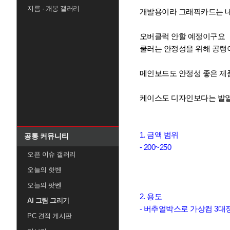
지름 · 개봉 갤러리
개발용이라 그래픽카드는 
오버클럭 안할 예정이구요
쿨러는 안정성을 위해 공
메인보드도 안정성 좋은 제
케이스도 디자인보다는 발열
1. 금액 범위
공통 커뮤니티
- 200~250
오픈 이슈 갤러리
오늘의 핫벤
오늘의 팟벤
2. 용도
AI 그림 그리기
- 버추얼박스로 가상컴 3대
PC 견적 게시판