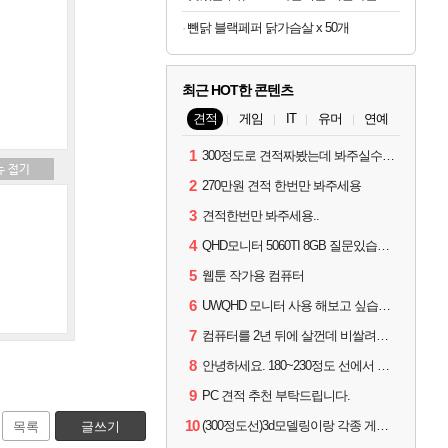
뺀닭 블랙페퍼 닭가슴살 x 50개
최근 HOT한 콘텐츠
견적
게임
IT
유머
연예
1
300정도로 견적짜봤는데 봐주실수있으실까요
2
270만원 견적 한번만 봐주세용
3
견적한번만 봐주세용..
4
QHD모니터 5060TI 8GB 질문있습니다..
5
웹툰 작가용 컴퓨터
6
UWQHD 모니터 사용 해보고 싶습니다 추천부탁드려요
7
컴퓨터를 2년 뒤에 살껀데 비쌀려나요...?
8
안녕하세요. 180~230정도 선에서 잡고싶습니다.
9
PC 견적 추천 부탁드립니다.
10
(300정도선)3d모델링이랑 각종 게임을 하는데 견적부탁드립니다!300정도선
목록
글쓰기