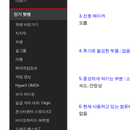
더보기
인기 팟벤
3. 선호 메이커
모름
팟벤 바로가기
치지직
차벤
4. 추가로 필요한 부품 : 없
걸그룹
여행
해외게임정보
게임 영상
5. 중요하게 여기는 부분 : 소
속도, 안정성
HyperX OMEN
브이 라이징
일곱 개의 대죄: Origin
6. 현재 사용하고 있는 컴퓨
몬스터헌터 스토리즈3
없음
바이오하자드 레퀴엠
드래곤 퀘스트7