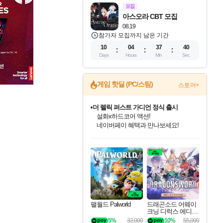
모집
아스오라 CBT 모집
08.19
참가자 모집까지 남은 기간
10
04
37
39
Days
Hours
Min
Sec
게임 핫딜 (PC/스팀)
스토어+
더 렐릭 퍼스트 가디언 정식 출시
설화x하드코어 액션!
네이버페이 혜택과 만나보세요!
인벤게임즈 8월 특별 할인!
드래곤소드: 어웨이크닝 입점!
문명 7 특별 할인!
마블 투혼 파이팅 소울즈 정식출시!
귀무자: 검의 길 예약 판매 중!
비스트 오브 리인카네이션 정식 출시!
커세어 코브 출시 기념 할인!
베데스다 40주년 기념 할인 중!
캡콤 프렌차이즈 할인 진행 중!
캡콤 일부 상품 상시 할인
스타워즈 은하계 레이서
로블록스 기프트 카드 공식 입점
인기 퍼블리셔 모음!
스팀으로 만나는 드래곤소드!
조선&고려 DLC 출시 예정
마블 히어로 총 출동&화려한 격투!
10% 할인과
게임프릭 신작 IP
해적'섬'을 발전시키자!
베데스다의 명작들을
몬헌, 바하 등 인기 IP를
몬헌 와일즈 & 드래곤즈 도그마2
인벤게임즈에서 10% 추가 적립
Robux를 가장 안전하고
최대 90% 할인가를 만나보세요!
네이버혜택과 함께 만나보세요!
50%할인&추가 적립까지!
네이버 포인트 혜택까지!
이니&베니 혜택까지!
네이버 혜택가와 함께 예약하세요!
할인&네이버혜택으로 만나보세요!
40주년 프로모션으로 만나보세요!
할인가에 만나보세요!
일부 에디션 상시 할인!
혜택으로 예약 판매 중
편안하게 충전하세요
팰월드 Palworld
드래곤소드 어웨이
크닝 디럭스 에디션
DragonSword Awake
5%
32,000
10%
55,000