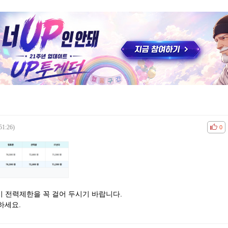
51:26)
공감
비공
0
용시 전력제한을 꼭 걸어 두시기 바랍니다.
하세요.