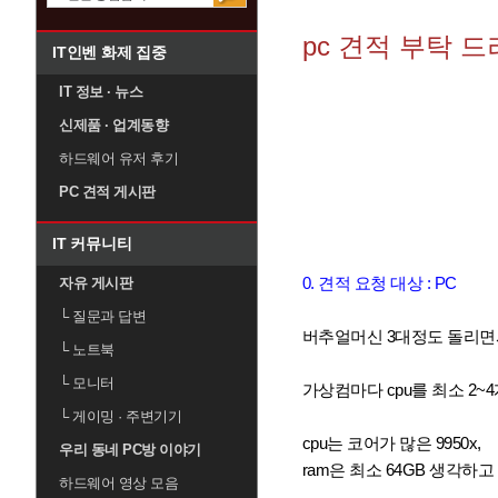
pc 견적 부탁 
IT인벤 화제 집중
IT 정보 · 뉴스
신제품 · 업계동향
하드웨어 유저 후기
PC 견적 게시판
IT 커뮤니티
0. 견적 요청 대상 : PC
자유 게시판
└
질문과 답변
버추얼머신 3대정도 돌리면서
└
노트북
└
모니터
가상컴마다 cpu를 최소 2
└
게이밍 · 주변기기
cpu는 코어가 많은 9950x,
우리 동네 PC방 이야기
ram은 최소 64GB 생각하
하드웨어 영상 모음