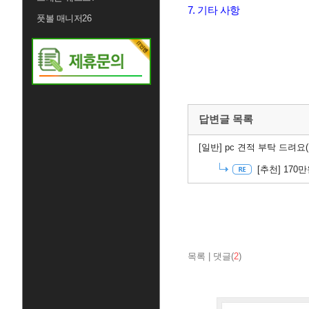
7. 기타 사항
풋볼 매니저26
답변글 목록
[일반]
pc 견적 부탁 드려요(
[추천]
170
목록
|
댓글(
2
)