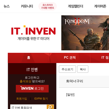
로스트아크
뉴스
커뮤니티
게임캘린더
게이머존
기대평 이벤트
홈
PC 견적
IT 
IT 인벤
주소보기
복사
로그인하고
화덕너구리
출석보상
받으세요!
로그인
[일반]
회원가입
ID/PW 찾기