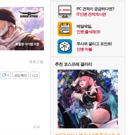
PC 견적이 궁금하다면?
IT인벤 견적게시판
매일매일,
인벤 출석체크!
주사위 굴리고 포인트!
인벤 마블
새로고침
추천 코스프레 갤러리
감
0
공감 확인
신고
답글
승리의 여신: 니케 팀스파클-륨 마스트: 로