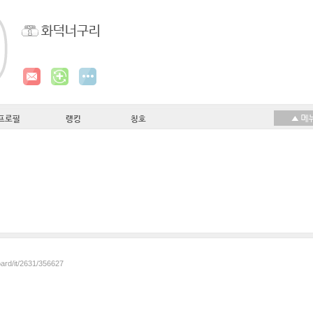
화덕너구리
프로필
랭킹
칭호
oard/it/2631/356627