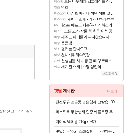
모든 바우에라 업그레이드 아이템 획득 위치 공략 (89개)
비스트
명조
명조
아키츠 아키나 성우 정보 및 주요 필모
아스오라
캐릭터 소개 - 카가미하라 하루
아스오라
라스트 에포크 시즌5 - 서리화신의 분노 티저
PV
모든 요리/작물 책 획득 위치 공략 (36개) - 미식가 도전과제
비스트
제주도 아이들과 다녀왔습니다.
여행
운문댐
여행
힐러는 안나오고
명조
선녀바위해수욕장
여행
선생님들 차 시동 끌 때 꾸르륵소리나는데
차벤
세계관 소개 | 소명 상인회
명조
새로고침
핫딜
게시판
더보기+
완전두유 검은콩 검은참깨 고칼슘 190ml x 60개
스팸신고
추천 확인
파스퇴르 무항생제 인증 바른목장 우유 125ml x 24개
더미식 백미밥 210g x 24개
맛있는우유GT 소화잘되는 배안아픈 저지방우유 180ml x 48개