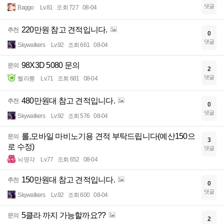
댓글
Baggo
Lv.81
조회 727
08-04
220만원 참고 견적입니다.
추천
0
댓글
Skywalkers
Lv.92
조회 661
08-04
98X3D 5080 문의
문의
2
댓글
삘라뽕
Lv.71
조회 681
08-04
480만원대 참고 견적입니다.
추천
0
댓글
Skywalkers
Lv.92
조회 576
08-04
롤,모바일 마비노기용 견적 부탁드립니다(예산150으
문의
3
로 수정)
댓글
뇌명각
Lv.77
조회 652
08-04
150만원대 참고 견적입니다.
추천
0
댓글
Skywalkers
Lv.92
조회 600
08-04
5클라 까지 가능할까요??
문의
2