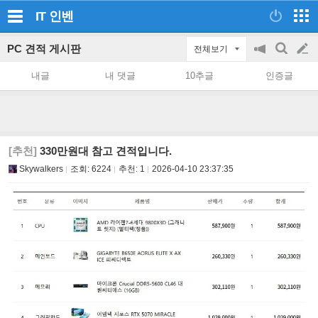
IT
인벤
PC 견적 게시판
전체보기
공
검
글
지
색
내글
내 댓글
10추글
인증글
on/off
쓰
기
[추천]
330만원대 참고 견적입니다.
Skywalkers
조회:
6224
추천:
1
2026-04-10 23:37:35