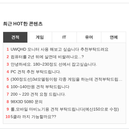
최근 HOT한 콘텐츠
견적
게임
IT
유머
연예
1
UWQHD 모니터 사용 해보고 싶습니다 추천부탁드려요
2
컴퓨터를 2년 뒤에 살껀데 비쌀려나요...?
3
안녕하세요. 180~230정도 선에서 잡고싶습니다.
4
PC 견적 추천 부탁드립니다.
5
(300정도선)3d모델링이랑 각종 게임을 하는데 견적부탁드립니다!300정도선
6
100~140만원 견적 부탁드립니다
7
200 ~ 220 견적 요청 드립니다.
8
98X3D 5080 문의
9
롤,모바일 마비노기용 견적 부탁드립니다(예산150으로 수정)
10
5클라 까지 가능할까요??