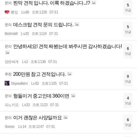
찐막 견적 입니다. 이륙 하겠습니다...!?
문의
5
댓글
뽕잎
Lv.86
조회 1226
07-31
데스크탑 견적 문의 드립니다.
문의
5
댓글
Babmalli
Lv.20
조회 1124
07-31
안녕하세요! 견적 짜봤는데 봐주시면 감사하겠습니다!
문의
6
댓글
장판싸게
Lv.2
조회 1138
07-31
200만원 참고 견적입니다.
추천
0
댓글
Skywalkers
Lv.92
조회 1105
07-31
형들이거 중고인데 360이면
문의
4
댓글
피노키요
Lv.33
조회 1123
07-31
이거 괜찮은 사양일까요
문의
6
댓글
Sisoso
Lv.14
조회 1247
07-31