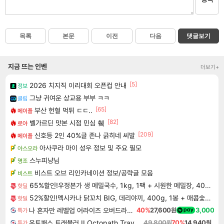
목록
본문
이전
다음
댓글보기
지금 뜨는 인벤
더보기+
[5]
2026 치지직 이리대회 오픈컵 안내
정보
그냥 귀여운 상교용 부부 ㅋㅋ
클립
[65]
부산 헌혈 먹튀 ㄷㄷ..
메이플
[82]
벨가르딘 맛본 시점 민심 췤
로아
[209]
신호등 2인 40%글 존나 긁히네 씨발
메이플
아사쿠라 마이 성우 정보 및 주요 필모
아스오라
스누피냥님
명조
비스트 오브 리인카네이션 정보/공략글 모음
비스트
65%할인!우정본가 생 메밀국수, 1kg, 1팩 + 시원한 메밀장, 40g, 6개
핫딜
52%할인!멕시카나 닭꼬치 BIG, 데리야끼, 400g, 1봉 + 매콤숯불, 450g, 1봉
핫딜
나 혼자만 레벨업 어라이즈 오버드라이브 Solo Leveling Arise
40%
27,600원
3,000
특가
옥토패스 트래블러 II Octopath Traveler II
49,800원
70%
14,940원
특가