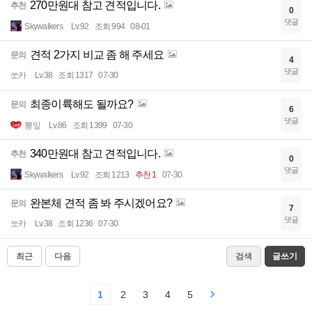
270만원대 참고 견적입니다.
추천
0
댓글
Skywalkers
Lv.92
조회 994
08-01
견적 2가지 비교 좀 해 주세요
문의
4
댓글
쏘카
Lv.38
조회 1317
07-30
최종이륙해도 될까요?
문의
6
댓글
뽕잎
Lv.86
조회 1399
07-30
340만원대 참고 견적입니다.
추천
0
댓글
Skywalkers
Lv.92
조회 1213
추천 1
07-30
완본체 견적 좀 봐 주시겠어요?
문의
7
댓글
쏘카
Lv.38
조회 1236
07-30
최근
다음
검색
글쓰기
1
2
3
4
5