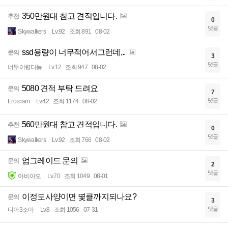
350만원대 참고 견적입니다.
추천
0
댓글
Skywalkers
Lv.92
조회 891
08-02
ssd용량이 너무적어서그런데,..
문의
3
댓글
너무어렵다능
Lv.12
조회 947
08-02
5080 견적 부탁 드려요
문의
7
댓글
Eroticism
Lv.42
조회 1174
08-02
560만원대 참고 견적입니다.
추천
0
댓글
Skywalkers
Lv.92
조회 766
08-02
업그레이드 문의
문의
2
댓글
아비아오
Lv.70
조회 1049
08-01
이정도사양이면 몇클까지되나요?
문의
3
댓글
디아3소마
Lv.8
조회 1056
07-31