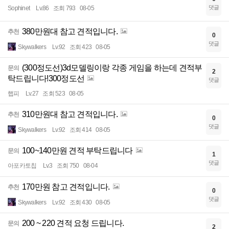
댓글
Sophinet
Lv.86
조회 793
08-05
380만원대 참고 견적입니다.
추천
0
댓글
Skywalkers
Lv.92
조회 423
08-05
(300정도선)3d모델링이랑 각종 게임을 하는데 견적부
문의
2
탁드립니다!300정도선
댓글
햅피
Lv.27
조회 523
08-05
310만원대 참고 견적입니다.
추천
0
댓글
Skywalkers
Lv.92
조회 414
08-05
100~140만원 견적 부탁드립니다
문의
1
댓글
아포카토칩
Lv.3
조회 750
08-04
170만원 참고 견적입니다.
추천
0
댓글
Skywalkers
Lv.92
조회 430
08-05
200 ~ 220 견적 요청 드립니다.
문의
2