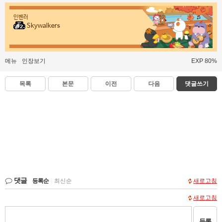
인벤러
Skywalkers
메뉴
인장보기
EXP 80%
목록
본문
이전
다음
댓글쓰기
댓글
등록순
|
최신순
새로고침
새로고침
등록