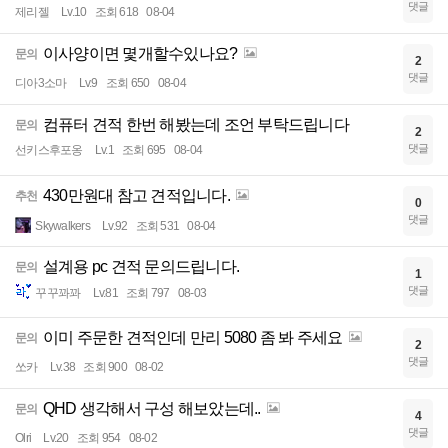
댓글
제리젤
Lv.10
조회 618
08-04
이사양이면 몇개할수있나요?
문의
2
댓글
디아3소마
Lv.9
조회 650
08-04
컴퓨터 견적 한번 해봤는데 조언 부탁드립니다
문의
2
댓글
선키스후포옹
Lv.1
조회 695
08-04
430만원대 참고 견적입니다.
추천
0
댓글
Skywalkers
Lv.92
조회 531
08-04
설계용 pc 견적 문의드립니다.
문의
1
댓글
꾸꾸꽈꽈
Lv.81
조회 797
08-03
이미 주문한 견적인데 만리 5080 좀 봐 주세요
문의
2
댓글
쏘카
Lv.38
조회 900
08-02
QHD 생각해서 구성 해보았는데..
문의
4
댓글
Olri
Lv.20
조회 954
08-02