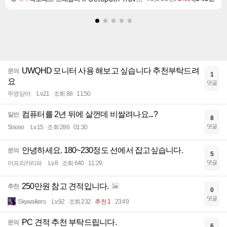
UWQHD 모니터 사용 해보고 싶습니다 추천부탁드려
문의
1
요
댓글
뚜껑닫어
Lv.21
조회 88
11:50
컴퓨터를 2년 뒤에 살껀데 비쌀려나요...?
일반
8
댓글
Sisoso
Lv.15
조회 286
01:30
안녕하세요. 180~230정도 선에서 잡고싶습니다.
문의
5
댓글
아프리카리퍼
Lv.8
조회 640
11:29
250만원 참고 견적입니다.
추천
0
댓글
Skywalkers
Lv.92
조회 232
추천 1
23:49
PC 견적 추천 부탁드립니다.
문의
6