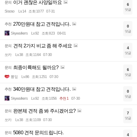
이거 괜찮은 사양일까요
문의
6
댓글
Sisoso
Lv.14
조회 1077
07-31
270만원대 참고 견적입니다.
추천
0
댓글
Skywalkers
Lv.92
조회 823
08-01
견적 2가지 비교 좀 해 주세요
문의
4
댓글
쏘카
Lv.38
조회 1164
07-30
최종이륙해도 될까요?
문의
6
댓글
뽕잎
Lv.86
조회 1251
07-30
340만원대 참고 견적입니다.
추천
0
댓글
Skywalkers
Lv.92
조회 1056
추천 1
07-30
완본체 견적 좀 봐 주시겠어요?
문의
7
댓글
쏘카
Lv.38
조회 1109
07-30
5080 견적 문의드립니다.
문의
4