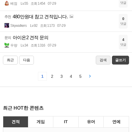
댓글
베점
Lv.55
조회 1454
07-29
480만원대 참고 견적입니다.
추천
0
댓글
Skywalkers
Lv.92
조회 1173
07-29
아이온2 견적 문의
문의
4
댓글
우량
Lv.34
조회 1316
07-29
최근
다음
검색
글쓰기
1
2
3
4
5
최근 HOT한 콘텐츠
견적
게임
IT
유머
연예