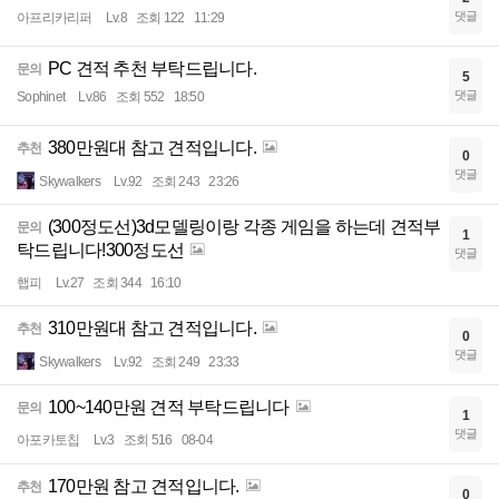
댓글
아프리카리퍼
Lv.8
조회 122
11:29
PC 견적 추천 부탁드립니다.
문의
5
댓글
Sophinet
Lv.86
조회 552
18:50
380만원대 참고 견적입니다.
추천
0
댓글
Skywalkers
Lv.92
조회 243
23:26
(300정도선)3d모델링이랑 각종 게임을 하는데 견적부
문의
1
탁드립니다!300정도선
댓글
햅피
Lv.27
조회 344
16:10
310만원대 참고 견적입니다.
추천
0
댓글
Skywalkers
Lv.92
조회 249
23:33
100~140만원 견적 부탁드립니다
문의
1
댓글
아포카토칩
Lv.3
조회 516
08-04
170만원 참고 견적입니다.
추천
0