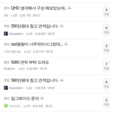
QHD 생각해서 구성 해보았는데..
문의
4
댓글
Olri
Lv.20
조회 750
08-02
350만원대 참고 견적입니다.
추천
0
댓글
Skywalkers
Lv.92
조회 682
08-02
ssd용량이 너무적어서그런데,..
문의
3
댓글
너무어렵다능
Lv.12
조회 729
08-02
5080 견적 부탁 드려요
문의
7
댓글
Eroticism
Lv.42
조회 949
08-02
560만원대 참고 견적입니다.
추천
0
댓글
Skywalkers
Lv.92
조회 565
08-02
업그레이드 문의
문의
2
댓글
아비아오
Lv.70
조회 910
08-01