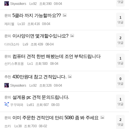
댓글
Skywalkers
Lv.92
조회 390
08-04
5클라 까지 가능할까요??
문의
1
댓글
제리젤
Lv.10
조회 416
08-04
이사양이면 몇개할수있나요?
문의
2
댓글
디아3소마
Lv.9
조회 439
08-04
컴퓨터 견적 한번 해봤는데 조언 부탁드립니다
문의
1
댓글
선키스후포옹
Lv.1
조회 500
08-04
430만원대 참고 견적입니다.
추천
0
댓글
Skywalkers
Lv.92
조회 326
08-04
설계용 pc 견적 문의드립니다.
문의
1
댓글
꾸꾸꽈꽈
Lv.81
조회 607
08-03
이미 주문한 견적인데 만리 5080 좀 봐 주세요
문의
2
댓글
쏘카
Lv.38
조회 700
08-02