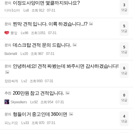
이정도사양이면 몇클까지되나요?
문의
3
댓글
디아3소마
Lv.8
조회 912
07-31
찐막 견적 입니다. 이륙 하겠습니다...!?
문의
5
댓글
뽕잎
Lv.86
조회 1051
07-31
데스크탑 견적 문의 드립니다.
문의
5
댓글
Babmalli
Lv.20
조회 967
07-31
안녕하세요! 견적 짜봤는데 봐주시면 감사하겠습니다!
문의
6
댓글
장판싸게
Lv.2
조회 993
07-31
200만원 참고 견적입니다.
추천
0
댓글
Skywalkers
Lv.92
조회 954
07-31
형들이거 중고인데 360이면
문의
4
댓글
피노키요
Lv.33
조회 970
07-31