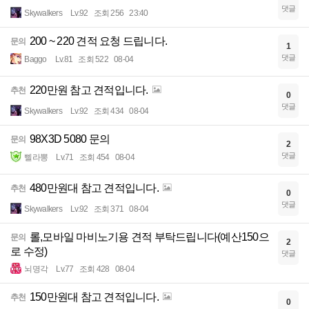
댓글
Skywalkers
Lv.92
조회 256
23:40
200 ~ 220 견적 요청 드립니다.
문의
1
댓글
Baggo
Lv.81
조회 522
08-04
220만원 참고 견적입니다.
추천
0
댓글
Skywalkers
Lv.92
조회 434
08-04
98X3D 5080 문의
문의
2
댓글
삘라뽕
Lv.71
조회 454
08-04
480만원대 참고 견적입니다.
추천
0
댓글
Skywalkers
Lv.92
조회 371
08-04
롤,모바일 마비노기용 견적 부탁드립니다(예산150으
문의
2
로 수정)
댓글
뇌명각
Lv.77
조회 428
08-04
150만원대 참고 견적입니다.
추천
0