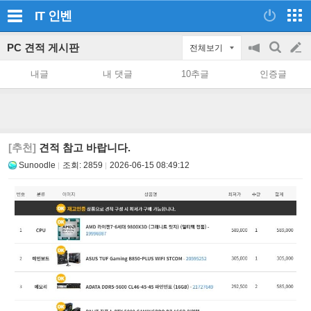
IT
인벤
PC 견적 게시판
전체보기
공
검
글
지
색
내글
내 댓글
10추글
인증글
on/off
쓰
기
[추천]
견적 참고 바랍니다.
Sunoodle
조회:
2859
2026-06-15 08:49:12