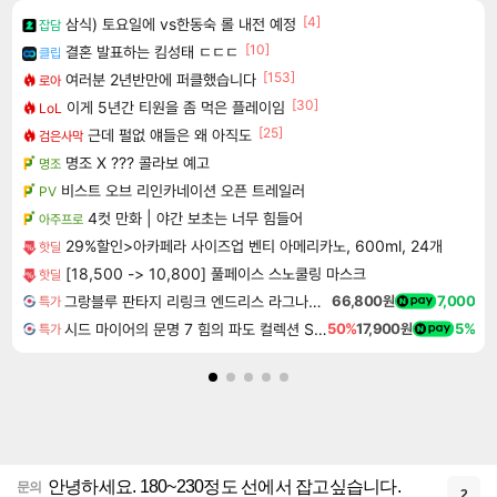
[4]
삼식) 토요일에 vs한동숙 롤 내전 예정
잡담
[10]
결혼 발표하는 킴성태 ㄷㄷㄷ
클립
[153]
여러분 2년반만에 퍼클했습니다
로아
[30]
이게 5년간 티원을 좀 먹은 플레이임
LoL
[25]
근데 펄없 얘들은 왜 아직도
검은사막
명조 X ??? 콜라보 예고
명조
비스트 오브 리인카네이션 오픈 트레일러
PV
4컷 만화 | 야간 보초는 너무 힘들어
아주프로
29%할인>아카페라 사이즈업 벤티 아메리카노, 600ml, 24개
핫딜
[18,500 -> 10,800] 풀페이스 스노쿨링 마스크
핫딜
그랑블루 판타지 리링크 엔드리스 라그나로크 Granblue Fantasy Relink Endless Ragnarok
66,800원
7,000
특가
시드 마이어의 문명 7 힘의 파도 컬렉션 Sid Meier's Civilization VII Tides of Power Collection DLC
50%
17,900원
5%
특가
안녕하세요. 180~230정도 선에서 잡고싶습니다.
문의
2