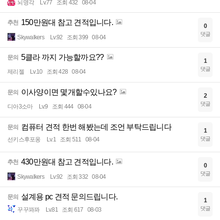
뇌명각
Lv.77
조회 432
08-04
150만원대 참고 견적입니다.
추천
0
댓글
Skywalkers
Lv.92
조회 399
08-04
5클라 까지 가능할까요??
문의
1
댓글
제리젤
Lv.10
조회 428
08-04
이사양이면 몇개할수있나요?
문의
2
댓글
디아3소마
Lv.9
조회 444
08-04
컴퓨터 견적 한번 해봤는데 조언 부탁드립니다
문의
1
댓글
선키스후포옹
Lv.1
조회 511
08-04
430만원대 참고 견적입니다.
추천
0
댓글
Skywalkers
Lv.92
조회 332
08-04
설계용 pc 견적 문의드립니다.
문의
1
댓글
꾸꾸꽈꽈
Lv.81
조회 617
08-03