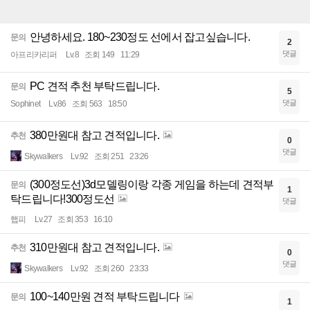
안녕하세요. 180~230정도 선에서 잡고싶습니다.
문의
2
댓글
아프리카리퍼
Lv.8
조회 149
11:29
PC 견적 추천 부탁드립니다.
문의
5
댓글
Sophinet
Lv.86
조회 563
18:50
380만원대 참고 견적입니다.
추천
0
댓글
Skywalkers
Lv.92
조회 251
23:26
(300정도선)3d모델링이랑 각종 게임을 하는데 견적부
문의
1
탁드립니다!300정도선
댓글
햅피
Lv.27
조회 353
16:10
310만원대 참고 견적입니다.
추천
0
댓글
Skywalkers
Lv.92
조회 260
23:33
100~140만원 견적 부탁드립니다
문의
1