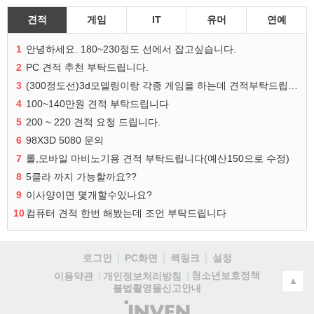
견적
게임
IT
유머
연예
1
안녕하세요. 180~230정도 선에서 잡고싶습니다.
2
PC 견적 추천 부탁드립니다.
3
(300정도선)3d모델링이랑 각종 게임을 하는데 견적부탁드립니다!300정도선
4
100~140만원 견적 부탁드립니다
5
200 ~ 220 견적 요청 드립니다.
6
98X3D 5080 문의
7
롤,모바일 마비노기용 견적 부탁드립니다(예산150으로 수정)
8
5클라 까지 가능할까요??
9
이사양이면 몇개할수있나요?
10
컴퓨터 견적 한번 해봤는데 조언 부탁드립니다
로그인
PC화면
퀵링크
설정
청소년보호정책
이용약관
개인정보처리방침
▲
불법촬영물신고안내
(주)