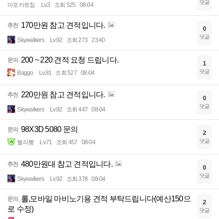
댓글
아포카토칩
Lv.3
조회 525
08-04
170만원 참고 견적입니다.
추천
0
댓글
Skywalkers
Lv.92
조회 273
23:40
200 ~ 220 견적 요청 드립니다.
문의
1
댓글
Baggo
Lv.81
조회 527
08-04
220만원 참고 견적입니다.
추천
0
댓글
Skywalkers
Lv.92
조회 447
08-04
98X3D 5080 문의
문의
2
댓글
삘라뽕
Lv.71
조회 457
08-04
480만원대 참고 견적입니다.
추천
0
댓글
Skywalkers
Lv.92
조회 378
08-04
롤,모바일 마비노기용 견적 부탁드립니다(예산150으
문의
2
로 수정)
댓글