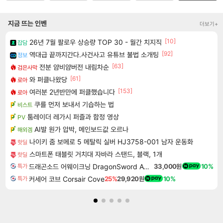
지금 뜨는 인벤
더보기+
[10]
26년 7월 팔로우 상승량 TOP 30 - 월간 치지직
잡담
[92]
역대급 끝까지간다.사건사고 유튜브 불법 소개팅
정보
[63]
전분 얌비얌버전 내림차순
검은사막
[61]
와 퍼클나왔당
로아
[153]
여러분 2년반만에 퍼클했습니다
로아
쿠를 먼저 보내서 기습하는 법
비스트
툼레이더 레가시 퍼즐과 함정 영상
PV
AI발 원가 압박, 메인보드값 오르나
해외겜
나이키 줌 보메로 5 메탈릭 실버 HJ3758-001 남자 운동화
핫딜
스마트폰 태블릿 거치대 자바라 스탠드, 블랙, 1개
핫딜
드래곤소드 어웨이크닝 DragonSword Awakening
33,000원
10%
특가
커세어 코브 Corsair Cove
25%
29,920원
10%
특가