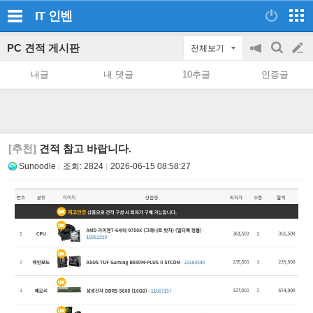
IT
인벤
PC 견적 게시판
전체보기
공
검
글
지
색
내글
내 댓글
10추글
인증글
on/off
쓰
기
[추천]
견적 참고 바랍니다.
Sunoodle
조회:
2824
2026-06-15 08:58:27