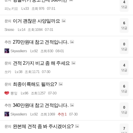
4
댓글
피노키요
Lv.33
조회 976
07-31
이거 괜찮은 사양일까요
문의
6
댓글
Sisoso
Lv.14
조회 1084
07-31
270만원대 참고 견적입니다.
추천
0
댓글
Skywalkers
Lv.92
조회 830
08-01
견적 2가지 비교 좀 해 주세요
문의
4
댓글
쏘카
Lv.38
조회 1171
07-30
최종이륙해도 될까요?
문의
6
댓글
뽕잎
Lv.86
조회 1257
07-30
340만원대 참고 견적입니다.
추천
0
댓글
Skywalkers
Lv.92
조회 1069
추천 1
07-30
완본체 견적 좀 봐 주시겠어요?
문의
7