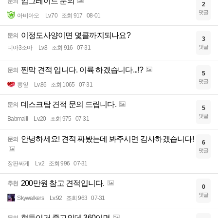
업그레이드 문의
문의
2
댓글
아비아오
Lv.70
조회 917
08-01
이정도사양이면 몇클까지되나요?
문의
3
댓글
디아3소마
Lv.8
조회 916
07-31
찐막 견적 입니다. 이륙 하겠습니다...!?
문의
5
댓글
뽕잎
Lv.86
조회 1065
07-31
데스크탑 견적 문의 드립니다.
문의
5
댓글
Babmalli
Lv.20
조회 975
07-31
안녕하세요! 견적 짜봤는데 봐주시면 감사하겠습니다!
문의
6
댓글
장판싸게
Lv.2
조회 996
07-31
200만원 참고 견적입니다.
추천
0
댓글
Skywalkers
Lv.92
조회 963
07-31
형들이거 중고인데 360이면
문의