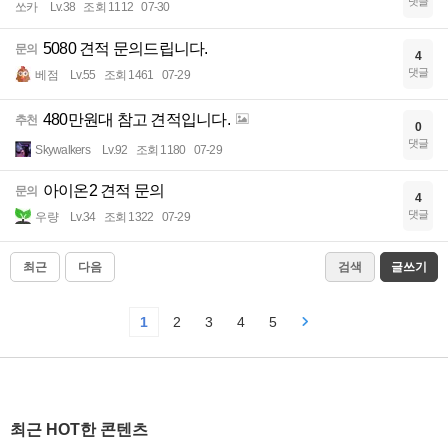
댓글
쏘카
Lv.38
조회 1112
07-30
5080 견적 문의드립니다.
문의
4
댓글
베점
Lv.55
조회 1461
07-29
480만원대 참고 견적입니다.
추천
0
댓글
Skywalkers
Lv.92
조회 1180
07-29
아이온2 견적 문의
문의
4
댓글
우량
Lv.34
조회 1322
07-29
최근
다음
검색
글쓰기
1
2
3
4
5
최근 HOT한 콘텐츠