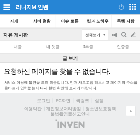
리니지M
인벤
자게
서버 현황
이슈 토론
팁과 노하우
득템 자랑
자유 게시판
전체보기
공
검
글
지
색
내글
내 댓글
3추글
인증글
on/off
쓰
글 보기
기
요청하신 페이지를 찾을 수 없습니다.
서비스 이용에 불편을 드려 죄송합니다. 먼저 새로고침 해보시고 페이지의 주소를
올바르게 입력했는지 다시 한번 확인해 보시기 바랍니다.
로그인
PC화면
퀵링크
설정
청소년보호정책
이용약관
개인정보처리방침
▲
불법촬영물신고안내
(주)
인
벤