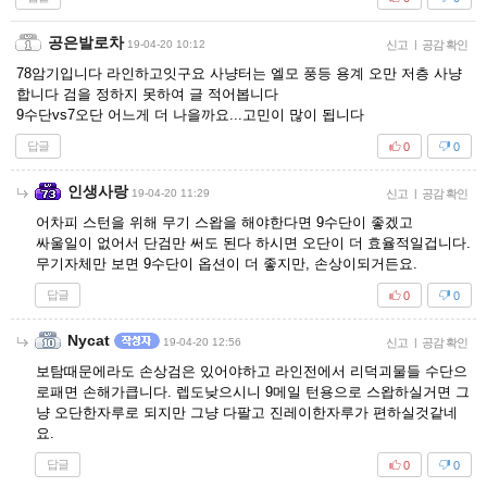
공은발로차
19-04-20 10:12
신고
|
공감 확인
78암기입니다 라인하고잇구요 사냥터는 엘모 풍등 용계 오만 저층 사냥
합니다 검을 정하지 못하여 글 적어봅니다
9수단vs7오단 어느게 더 나을까요...고민이 많이 됩니다
답글
0
0
인생사랑
19-04-20 11:29
신고
|
공감 확인
어차피 스턴을 위해 무기 스왑을 해야한다면 9수단이 좋겠고
싸울일이 없어서 단검만 써도 된다 하시면 오단이 더 효율적일겁니다.
무기자체만 보면 9수단이 옵션이 더 좋지만, 손상이되거든요.
답글
0
0
Nycat
19-04-20 12:56
신고
|
공감 확인
보탐때문에라도 손상검은 있어야하고 라인전에서 리덕괴물들 수단으
로패면 손해가큽니다. 렙도낮으시니 9메일 턴용으로 스왑하실거면 그
냥 오단한자루로 되지만 그냥 다팔고 진레이한자루가 편하실것같네
요.
답글
0
0