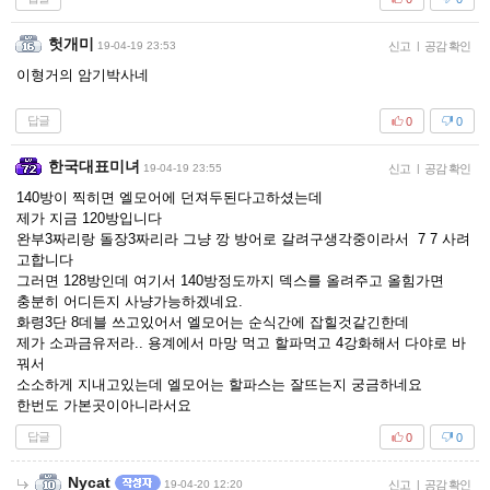
헛개미
19-04-19 23:53
신고
|
공감 확인
이형거의 암기박사네
답글
0
0
한국대표미녀
19-04-19 23:55
신고
|
공감 확인
140방이 찍히면 엘모어에 던져두된다고하셨는데
제가 지금 120방입니다
완부3짜리랑 돌장3짜리라 그냥 깡 방어로 갈려구생각중이라서 7 7 사려
고합니다
그러면 128방인데 여기서 140방정도까지 덱스를 올려주고 올힘가면
충분히 어디든지 사냥가능하겠네요.
화령3단 8데블 쓰고있어서 엘모어는 순식간에 잡힐것같긴한데
제가 소과금유저라.. 용계에서 마망 먹고 할파먹고 4강화해서 다야로 바
꿔서
소소하게 지내고있는데 엘모어는 할파스는 잘뜨는지 궁금하네요
한번도 가본곳이아니라서요
답글
0
0
Nycat
19-04-20 12:20
신고
|
공감 확인