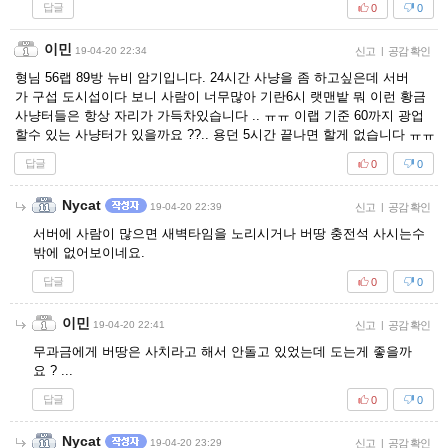
답글
0
0
이민
19-04-20 22:34
신고
|
공감 확인
형님 56랩 89방 뉴비 암기입니다. 24시간 사냥을 좀 하고싶은데 서버
가 구섭 도시섭이다 보니 사람이 너무많아 기란6시 랫맨밭 뭐 이런 황금
사냥터들은 항상 자리가 가득차있습니다 .. ㅠㅠ 이랩 기준 60까지 광업
할수 있는 사냥터가 있을까요 ??.. 용던 5시간 끝나면 할게 없습니다 ㅠㅠ
답글
0
0
Nycat
19-04-20 22:39
신고
|
공감 확인
서버에 사람이 많으면 새벽타임을 노리시거나 버땅 충전석 사시는수
밖에 없어보이네요.
답글
0
0
이민
19-04-20 22:41
신고
|
공감 확인
무과금에게 버땅은 사치라고 해서 안돌고 있었는데 도는게 좋을까
요 ? ...
답글
0
0
Nycat
19-04-20 23:29
신고
|
공감 확인