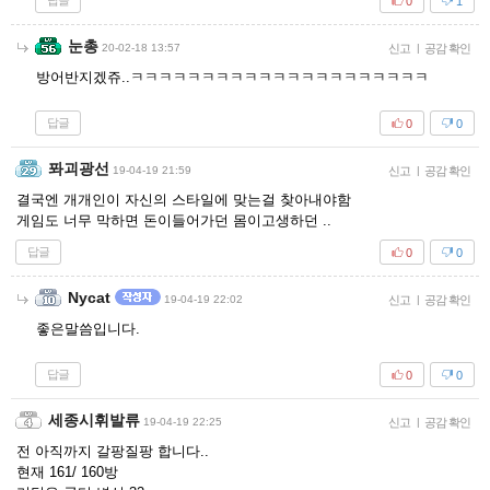
답글
0
1
눈총
20-02-18 13:57
신고
|
공감 확인
방어반지겠쥬..ㅋㅋㅋㅋㅋㅋㅋㅋㅋㅋㅋㅋㅋㅋㅋㅋㅋㅋㅋㅋㅋ
답글
0
0
퐈괴광선
19-04-19 21:59
신고
|
공감 확인
결국엔 개개인이 자신의 스타일에 맞는걸 찾아내야함
게임도 너무 막하면 돈이들어가던 몸이고생하던 ..
답글
0
0
Nycat
19-04-19 22:02
신고
|
공감 확인
좋은말씀입니다.
답글
0
0
세종시휘발류
19-04-19 22:25
신고
|
공감 확인
전 아직까지 갈팡질팡 합니다..
현재 161/ 160방