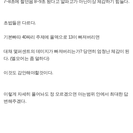
7~8초에 썰던몹 8~9초 됬다고 알파고가 아닌이상 체감하기 힘들다.
초밥들은 다르다.
기본빠따 40짜리 주제에 올덱으로 13이 빠져버리면
대채 몇퍼센트의 데미지가 빠져버리는가? 당연히 엄청난 체감이 된
다. (엘모어는 좀 덜하다)
이것도 감안해야할것이다.
이렇게 자세히 풀어놔도 정 모르겠으면 아는범위 안에서 최대한 답
변해주겠다.