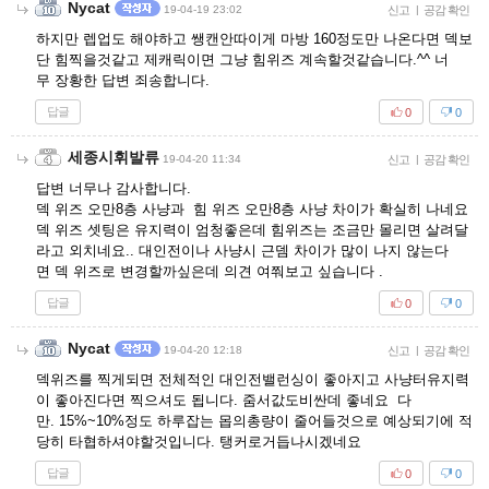
Nycat
19-04-19 23:02
신고
|
공감 확인
하지만 렙업도 해야하고 쌩캔안따이게 마방 160정도만 나온다면 덱보
단 힘찍을것같고 제캐릭이면 그냥 힘위즈 계속할것같습니다.^^ 너
무 장황한 답변 죄송합니다.
답글
0
0
세종시휘발류
19-04-20 11:34
신고
|
공감 확인
답변 너무나 감사합니다.
덱 위즈 오만8층 사냥과 힘 위즈 오만8층 사냥 차이가 확실히 나네요
덱 위즈 셋팅은 유지력이 엄청좋은데 힘위즈는 조금만 몰리면 살려달
라고 외치네요.. 대인전이나 사냥시 근뎀 차이가 많이 나지 않는다
면 덱 위즈로 변경할까싶은데 의견 여쭤보고 싶습니다 .
답글
0
0
Nycat
19-04-20 12:18
신고
|
공감 확인
덱위즈를 찍게되면 전체적인 대인전밸런싱이 좋아지고 사냥터유지력
이 좋아진다면 찍으셔도 됩니다. 줌서값도비싼데 좋네요 다
만. 15%~10%정도 하루잡는 몹의총량이 줄어들것으로 예상되기에 적
당히 타협하셔야할것입니다. 탱커로거듭나시겠네요
답글
0
0