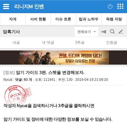
리니지M
인벤
자게
서버 현황
이슈 토론
팁과 노하우
득템 자랑
암흑기사
전체보기
공
검
글
지
색
내글
내 댓글
3추글
인증글
on/off
쓰
기
[정보]
암기 가이드 3편. 스텟을 변경해보자.
Nycat
댓글: 93 개
조회:
111941
추천:
130
2019-04-19 21:09:20
작성자 Nycat을 검색하시거나 3추글을 클릭하시면
암기 가이드 및 장비에 대한 다양한 정보를 보실 수 있습니다.