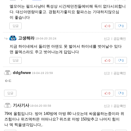
엘모어는 필드사냥터 특성상 시간제던전들에비해 득이 없다시피합니
다. 대신아덴량이좋고. 경험치가좋지요 할파스는 기대하지않으심
이 좋습니다
답글
0
0
고생해라
19-04-20 20:24
신고
|
공감 확인
지금 하이네에서 돌리면 아덴도 못 벌어서 하이네를 벗어날수 있다
면 올덱스라도 주고 벗어나는게 답입니다
답글
0
0
ddgfwwe
19-04-19 23:59
신고
|
공감 확인
ㅇㄷ
답글
0
0
기사기사
19-04-20 00:58
신고
|
공감 확인
79에 올힘입니다. 방어 140방에 마방 80 나오는데 싸움을하는중이라 위
즈힘이나 위즈덱하믄 어떠나요? 위즈로 마방 150맞추고 나머지 힘이
나 덱 찍을생각입니다,.