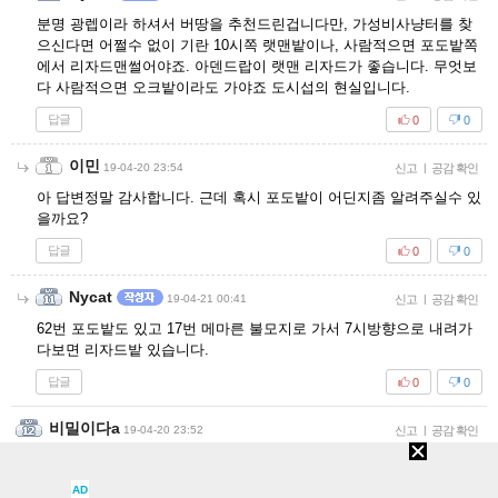
분명 광렙이라 하셔서 버땅을 추천드린겁니다만, 가성비사냥터를 찾
으신다면 어쩔수 없이 기란 10시쪽 랫맨밭이나, 사람적으면 포도밭쪽
에서 리자드맨썰어야죠. 아덴드랍이 랫맨 리자드가 좋습니다. 무엇보
다 사람적으면 오크밭이라도 가야죠 도시섭의 현실입니다.
답글
0
0
이민
19-04-20 23:54
신고
|
공감 확인
아 답변정말 감사합니다. 근데 혹시 포도밭이 어딘지좀 알려주실수 있
을까요?
답글
0
0
Nycat
19-04-21 00:41
신고
|
공감 확인
62번 포도밭도 있고 17번 메마른 불모지로 가서 7시방향으로 내려가
다보면 리자드밭 있습니다.
답글
0
0
비밀이다a
19-04-20 23:52
신고
|
공감 확인
다른 질문인데 신섭 암기 오림으로 뭘 노리는게 제일 효과적일까요??
지금 생각으론 축젤이 너무 비싸니 무갑 서너개 뽑아서 7을 만들어 볼까
AD