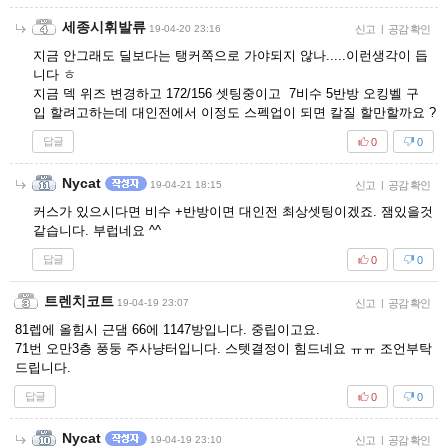
세종시휘발류
19-04-20 23:16
신고
|
공감 확인
지금 안그래도 딜보다는 탱커쪽으로 가야되지 않나.....이런생각이 듭
니다 ㅎ
지금 덱 위즈 변경하고 172/156 셋팅중이고 7비수 5반방 오킹벨 구
입 할려고하는데 대인전에서 이정도 스펙업이 되면 칼질 할만할까요 ?
답글
0
0
Nycat
19-04-21 18:15
신고
|
공감 확인
커스가 있으시다면 비수 +반방이면 대인전 최상셋팅이겠죠. 잼있을것
같습니다. 부럽네요 ^^
답글
0
0
트렌치코트
19-04-19 23:07
신고
|
공감 확인
81렙에 올힘시 근댐 66에 1147방입니다. 중립이고요.
71번 오만3층 풍둥 주사냥터입니다. 스텟결정이 힘드네요 ㅠㅠ 조언부탁
드립니다.
답글
0
0
Nycat
19-04-19 23:10
신고
|
공감 확인