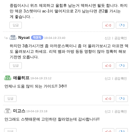
중립이시니 위즈 제외하고 올힘후 남는거 덱하시면 될듯 합니다. 하지
만 덱은 3스텟마다 ac-1이 떨어지므로 2가 남는다면 콘2를 가시는
게 좋습니다. .
답글
0
0
Nycat
19-04-19 23:40
신고
|
공감 확인
하지만 3층가시기엔 좀 아까운스펙이니 좀 더 올라가보시고 아프면 덱
도 올려보시고 하세요. 리덕 뱀파 마방 등등 영향이 많아 정확히 해보
기전엔 모릅니다.
답글
0
0
애플히프
19-04-19 23:12
신고
|
공감 확인
언제나 도움 많이 되는 가이드!! 3추!!
답글
0
0
미고스
19-04-19 23:18
신고
|
공감 확인
안그래도 스텟때문에 고민하던 찰라였는데 감사합니다!!
답글
0
0