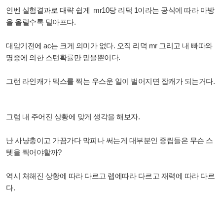
인벤 실험결과로 대략 쉽게 mr10당 리덕 1이라는 공식에 따라 마방
을 올릴수록 덜아프다.
대암기전에 ac는 크게 의미가 없다. 오직 리덕 mr 그리고 내 빠따와
명중에 의한 스턴확률만 믿을뿐이다.
그런 라인캐가 덱스를 찍는 우스운 일이 벌어지면 잡캐가 되는거다.
그럼 내 주어진 상황에 맞게 생각을 해보자.
난 사냥충이고 가끔가다 막피나 써는게 대부분인 중립들은 무슨 스
텟을 찍어야할까?
역시 처해진 상황에 따라 다르고 렙에따라 다르고 재력에 따라 다르
다.