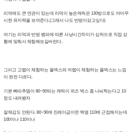
리덕에도 큰 연관이 있는데 리덕이 높은캐릭은 130방으로도 어마무
시한 유지력을 보여준다.(그래서 나도 반방이갖고싶다)
여기는 리덕과 반방 뱀파에 따른 사냥시간차이가 심하므로 직접 상
황에 맞춰서 체험해보길바란다.
그리고 고렙이 체험하는 올덱스와 저렙이 체험하는 올덱스는 느낌
이 완전 다르다.
기본 빠따추뎀이 80~90되는 캐릭이 위즈 덱스 좀 나눠찍는다고 10
정도 내려봤자
잘체감도 안된다. 80~90에 진레이급이면 맥뎀 110에 근접해지는데
100이나 110이나