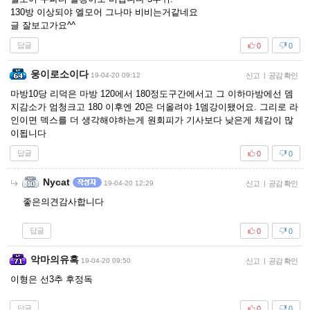
130방 이상되야 엘모어 그나마 비비는거같네요
글 잘보고가요^^
답글
0
0
웅이로소이다
19-04-20 09:12
신고
|
공감 확인
마방10당 리덕은 마방 120에서 180정도구간에서고 그 이하마방에선 뎀
지감소가 엄청크고 180 이후엔 20은 더올려야 1뎀강이됐어요. 그리로 라
인이면 덱스를 더 생각해야하는게 원회피가 기사보다 낮은게 체감이 많
이됩니다
답글
0
0
Nycat
19-04-20 12:29
신고
|
공감 확인
좋은의견감사합니다
답글
0
0
악마의유혹
19-04-20 09:50
신고
|
공감 확인
이형은 선3추 후정독
답글
0
0