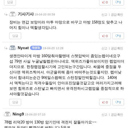
답글
0
0
기사기사
19-04-20 00:59
신고
|
공감 확인
장비는 면갑 보망이라 마투 마망으로 바꾸고 마방 158정도 맞추고 나
머지 힘이나 덱할생각입니다.
답글
0
0
Nycat
19-04-20 12:28
신고
|
공감 확인
생캔안따이게 마방 160맞춰야할텐데 스텟압박이 좀있는렙이네요구
섭 79면 사실 누굴날릴렙은아니네요. 덱위즈가좋아보이지만 렙업이더
뎌지므로. 한창렙업할시기에 고민되는구간입니다. 싸움에 중점을 두
신다면 덱위즈찍어서. 아군을위해 좀더 버텨주는것도좋지만. 렙이낮
아서 힘내리는순간 9메일스왑해도 스턴정말안박힐겁니다. 140에
서 덱찍는다고 적격수들칼이 안아프진않을것같고요 여러가지고려해
보면 힘위즈로 스턴넣고 빠지면서 유격전하시고렙업을 중점적으로 하
셔야할것같습니다
답글
0
0
Ning9
19-04-20 07:10
신고
|
공감 확인
78렙 리덕20 방어 130방 암기인데 격전지 잘돌아가요~~
엘모어 두파티 빨갱이로 버팁니다 5푸귀.