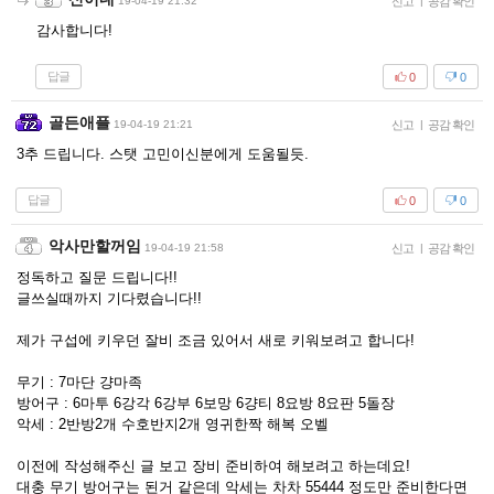
19-04-19 21:32
신고
|
공감 확인
감사합니다!
답글
0
0
골든애플
19-04-19 21:21
신고
|
공감 확인
3추 드립니다. 스탯 고민이신분에게 도움될듯.
답글
0
0
악사만할꺼임
19-04-19 21:58
신고
|
공감 확인
정독하고 질문 드립니다!!
글쓰실때까지 기다렸습니다!!
제가 구섭에 키우던 잘비 조금 있어서 새로 키워보려고 합니다!
무기 : 7마단 걍마족
방어구 : 6마투 6강각 6강부 6보망 6걍티 8요방 8요판 5돌장
악세 : 2반방2개 수호반지2개 영귀한짝 해복 오벨
이전에 작성해주신 글 보고 장비 준비하여 해보려고 하는데요!
대충 무기 방어구는 된거 같은데 악세는 차차 55444 정도만 준비한다면