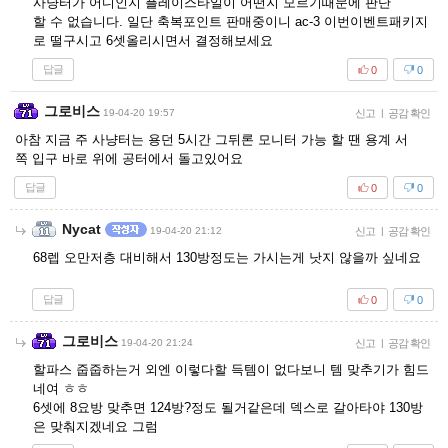
사냥터가 어디인지 플레이스타일이 어떤지 모르기때문에 판단
할 수 없습니다. 일단 축복포인트 판매중이니 ac-3 이번이벤트패키지
로 떨구시고 6셋올리시면서 결정해보세요
답글
0
0
그로비스
19-04-20 19:57
신고
|
공감 확인
아참 지금 주 사냥터는 용던 5시간 그뒤론 모니터 가능 할 땐 용계 서
쪽 입구 바로 위에 공터에서 돌고있어요
답글
0
0
Nycat
19-04-20 21:12
신고
|
공감 확인
68렙 오만저층 대비해서 130방정도는 가시는게 낫지 않을까 싶네요
답글
0
0
그로비스
19-04-20 21:24
신고
|
공감 확인
할파스 줍줍하는거 외엔 이렇다할 득템이 없다보니 템 맞추기가 힘드
네여 ㅎㅎ
6셋에 8요방 맞추면 124방?정도 될거같은데 덱스로 갈아타야 130방
은 맞춰지겠네요 그럼