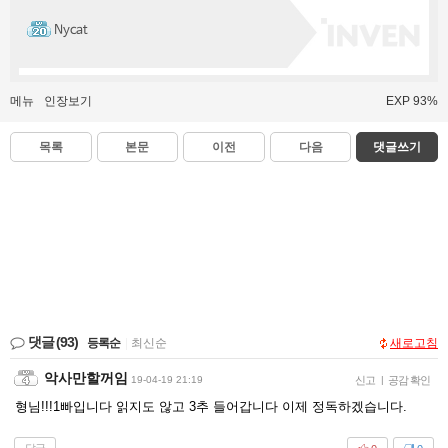
Nycat
메뉴
인장보기
EXP 93%
목록
본문
이전
다음
댓글쓰기
댓글
(93)
등록순
|
최신순
새로고침
악사만할꺼임
19-04-19 21:19
신고
|
공감 확인
형님!!!1빠입니다 읽지도 않고 3추 들어갑니다 이제 정독하겠습니다.