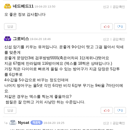
네드베드11
19-04-20 13:50
신고
|
공감 확인
오 좋은 정보 감사합니다
답글
0
0
그로비스
19-04-20 18:46
신고
|
공감 확인
신섭 암기를 키우는 유저입니다. 운좋게 9수단이 떳고 그걸 팔아서 악세
를 맞춘게
운좋게 문양만3에 검푸방방5555(축은어차피 1단계위니)떳어요
지금 67렙에 만라일때 116방이에요 (덱스를 18찍은 상태입니다.)
가장 적은 다이아로 빠르게 올릴 수 있는 방어구가 지금 당장은 5강투
를 6강투로
4수갑을 5수갑으로 바꾸는 정도인데여
나머지 방어구는 올5셋 각인 6각반 비각 6강부 무기는 9싸울 7마단이에
요.
저같은 경우는 덱스를 찍는게 좋을까요?
쌈질은 잘 안하고 거의 사냥만 하는 수준입니다.
답글
0
0
Nycat
19-04-20 19:25
신고
|
공감 확인