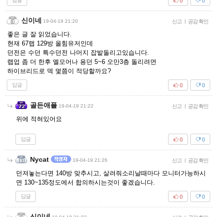
답글
0
0
신이네
19-04-19 21:20
신고
|
공감 확인
좋은 글 잘 읽었습니다.
현재 67랩 129방 올힘유저인데
던전은 수던 특수던전 나머지 잡밭돌리고있습니다.
랩업 좀 더 한후 엘모어나 용던 5~6 오만3층 돌리려면
하이브리드로 덱 몇쯤이 적당할까요?
답글
0
0
골든애플
19-04-19 21:22
신고
|
공감 확인
위에 적혀있어요
답글
0
0
Nycat
19-04-19 21:26
신고
|
공감 확인
던져놓는다면 140방 맞추시고, 살려줘소리날때마다 모니터가능하시
면 130~135정도에서 합의하시는것이 좋겠습니다.
답글
0
0
신이네