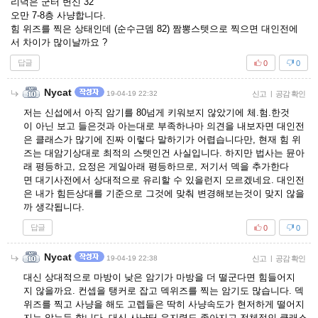
리덕은 군터 변신 32
오만 7-8층 사냥합니다.
힘 위즈를 찍은 상태인데 (순수근뎀 82) 짬뽕스텟으로 찍으면 대인전에
서 차이가 많이날까요 ?
답글
0
0
Nycat
19-04-19 22:32
신고
|
공감 확인
저는 신섭에서 아직 암기를 80넘게 키워보지 않았기에 체.험.한것
이 아닌 보고 들은것과 아는대로 부족하나마 의견을 내보자면 대인전
은 클래스가 많기에 진짜 이렇다 말하기가 어렵습니다만, 현재 힘 위
즈는 대암기상대로 최적의 스텟인건 사실입니다. 하지만 법사는 뮨아
래 평등하고, 요정은 게일아래 평등하므로, 저기서 덱을 추가한다
면 대기사전에서 상대적으로 유리할 수 있을런지 모르겠네요. 대인전
은 내가 힘든상대를 기준으로 그것에 맞춰 변경해보는것이 맞지 않을
까 생각됩니다.
답글
0
0
Nycat
19-04-19 22:38
신고
|
공감 확인
대신 상대적으로 마방이 낮은 암기가 마방을 더 떨군다면 힘들어지
지 않을까요. 컨셉을 탱커로 잡고 덱위즈를 찍는 암기도 많습니다. 덱
위즈를 찍고 사냥을 해도 고렙들은 딱히 사냥속도가 현저하게 떨어지
지는 않는듯 합니다. 대신 사냥터 유지력도 좋아지고 전체적인 클래스