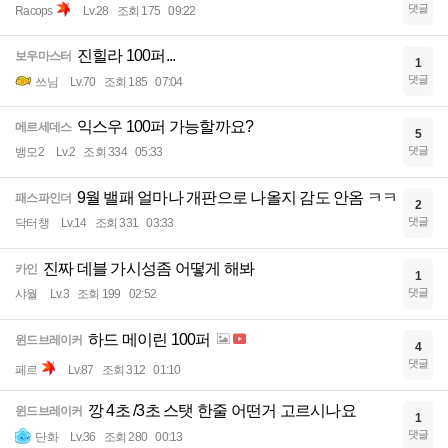
댓글
Racops
Lv.28
조회 175
09:22
진힐라 100퍼...
보우마스터
1
댓글
쓰님
Lv.70
조회 185
07:04
익스우 100퍼 가능할까요?
메르세데스
5
댓글
뱅모2
Lv.2
조회 334
05:33
9월 밸패 얼마나 개판으로 나올지 감도 안옴 ㅋㅋ
패스파인더
2
댓글
닥터챙
Lv.14
조회 331
03:33
진짜 데블 가시성좀 어떻게 해봐
카인
1
댓글
샤월
Lv.3
조회 199
02:52
하드 메이린 100퍼
윈드브레이커
4
댓글
페르
Lv.87
조회 312
01:10
깡 4초 /3초 스탯 한줄 어떤거 고르시나요
윈드브레이커
1
댓글
단화
Lv.36
조회 280
00:13