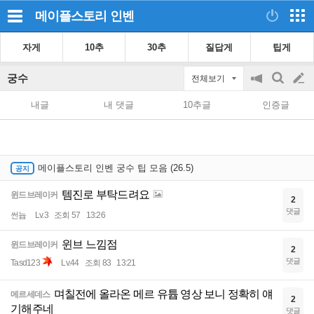
메이플스토리
인벤
자게
10추
30추
질답게
팁게
궁수
전체보기
공
검
글
지
색
내글
내 댓글
10추글
인증글
on/off
쓰
기
메이플스토리 인벤 궁수 팁 모음 (26.5)
템진로 부탁드려요
윈드브레이커
2
댓글
썬늅
Lv.3
조회 57
13:26
윈브 느낌점
윈드브레이커
2
댓글
Tasd123
Lv.44
조회 83
13:21
며칠전에 올라온 메르 유튭 영상 보니 정확히 얘
메르세데스
2
기해주네
댓글