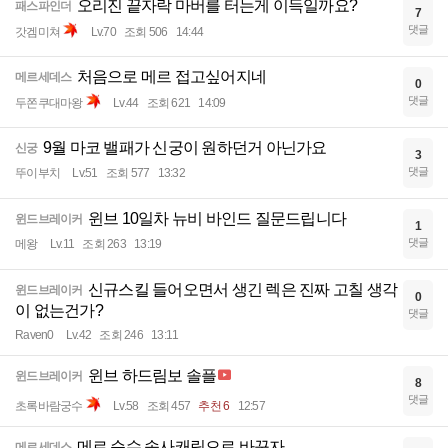
오리진 끝자락 마버를 터는게 이득일까요?
패스파인더
7
댓글
갓겜미쳐
Lv.70
조회 506
14:44
처음으로 메르 접고싶어지네
메르세데스
0
댓글
두쫀쿠대마왕
Lv.44
조회 621
14:09
9월 마코 밸패가 신궁이 원하던거 아닌가요
신궁
3
댓글
뚜이부치
Lv.51
조회 577
13:32
윈브 10일차 뉴비 바인드 질문드립니다
윈드브레이커
1
댓글
메왕
Lv.11
조회 263
13:19
신규스킬 들어오면서 생긴 렉은 진짜 고칠 생각
윈드브레이커
0
이 없는건가?
댓글
Raven0
Lv.42
조회 246
13:11
윈브 하드림보 솔플
윈드브레이커
8
댓글
초록바람궁수
Lv.58
조회 457
추천 6
12:57
메르 순수 속사캐릭으로 바꾸자
메르세데스