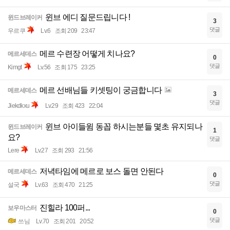
윈브 에디 질문드립니다 !
윈드브레이커
3
댓글
우르쿠
Lv.6
조회 209
23:47
메르 수련장 어떻게 치나요?
메르세데스
0
댓글
Kimgt
Lv.56
조회 175
23:25
메르 선배님들 키셋팅이 궁금합니다
메르세데스
3
댓글
Jiekdkxu
Lv.29
조회 423
22:04
윈브 아이들윔 동꼽 하시는분들 몇초 유지되나
윈드브레이커
1
요?
댓글
Lere
Lv.27
조회 293
21:56
저녁타임에 메르로 보스 돌면 안된다
메르세데스
0
댓글
설국
Lv.63
조회 470
21:25
진힐라 100퍼...
보우마스터
0
댓글
쓰님
Lv.70
조회 201
20:52