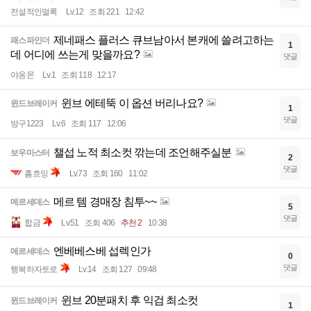
전설적인멀록
Lv.12
조회 221
12:42
제네패스 플러스 큐브남아서 본캐에 쓸려고하는
패스파인더
1
데 어디에 쓰는게 맞을까요?
댓글
야옹몬
Lv.1
조회 118
12:17
윈브 에테뚝 이 옵션 버리나요?
윈드브레이커
1
댓글
방구1223
Lv.6
조회 117
12:06
챌섭 노적 최소컷 깎는데 조언해주실분
보우마스터
2
댓글
흠흐밍
Lv.73
조회 160
11:02
메르 템 경매장 침투~~
메르세데스
5
댓글
합금
Lv.51
조회 406
추천 2
10:38
엔베베스베 섭렉인가
메르세데스
0
댓글
행복하자토로
Lv.14
조회 127
09:48
윈브 20분패치 후 익검 최소컷
윈드브레이커
1