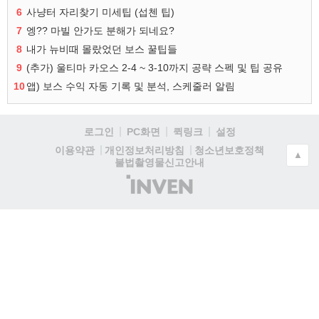
6
사냥터 자리찾기 미세팁 (섭첸 팁)
7
엥?? 마빌 안가도 분해가 되네요?
8
내가 뉴비때 몰랐었던 보스 꿀팁들
9
(추가) 울티마 카오스 2-4 ~ 3-10까지 공략 스펙 및 팁 공유
10
앱) 보스 수익 자동 기록 및 분석, 스케줄러 알림
로그인
PC화면
퀵링크
설정
청소년보호정책
이용약관
개인정보처리방침
▲
불법촬영물신고안내
(주)
인
벤