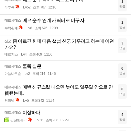
1
댓글
푸루룽
Lv.52
조회 707
12:10
메르 순수 연계 캐릭터로 바꾸자
메르세데스
1
댓글
수학황제
Lv.6
조회 676
12:09
좀 이르긴 한데 다음 챌섭 신궁 키우려고 하는데 어떤
신궁
3
가요?
댓글
베르쟈스
Lv.4
조회 409
12:06
쿨뚝 질문
메르세데스
0
댓글
마늘나무숲
Lv.2
조회 214
11:46
매번 신규스킬 나오면 늦어도 일주일 안으로 만
메르세데스
0
렙했는데..
댓글
커피넹
Lv.5
조회 342
11:24
이상하다
메르세데스
4
댓글
건실한총각
Lv.58
조회 936
09:29