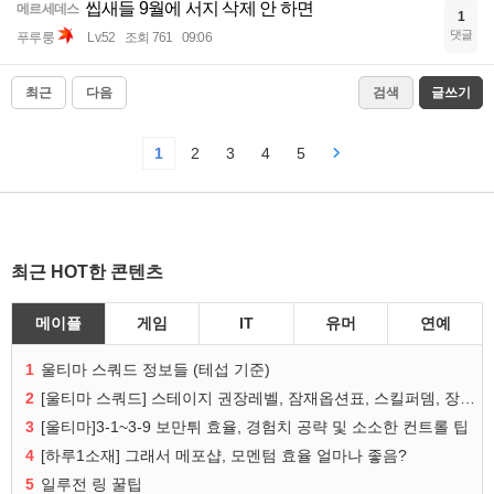
씹새들 9월에 서지 삭제 안 하면
메르세데스
1
댓글
푸루룽
Lv.52
조회 761
09:06
최근
다음
검색
글쓰기
1
2
3
4
5
최근 HOT한 콘텐츠
메이플
게임
IT
유머
연예
1
울티마 스쿼드 정보들 (테섭 기준)
2
[울티마 스쿼드] 스테이지 권장레벨, 잠재옵션표, 스킬퍼뎀, 장비 리스트 및 능력치 공유
3
[울티마]3-1~3-9 보만튀 효율, 경험치 공략 및 소소한 컨트롤 팁
4
[하루1소재] 그래서 메포샵, 모멘텀 효율 얼마나 좋음?
5
일루전 링 꿀팁