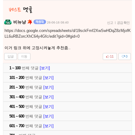
비뉴냥
26-06-16 08:40
신고
|
공감 확인
https://docs.google.com/spreadsheets/d/19sckFmf2XwSwHDqZ8zMjofK
LL6uRBZorcXhC64y4Gfc/edit?gid=0#gid=0
이거 링크 위에 고정시켜놓게 추천좀..
답글
이동
11
0
1 ~ 100
번째 댓글
[보기]
101 ~ 200
번째 댓글
[보기]
201 ~ 300
번째 댓글
[보기]
301 ~ 400
번째 댓글
[보기]
401 ~ 500
번째 댓글
[보기]
501 ~ 600
번째 댓글
[보기]
601 ~ 700
번째 댓글
[보기]