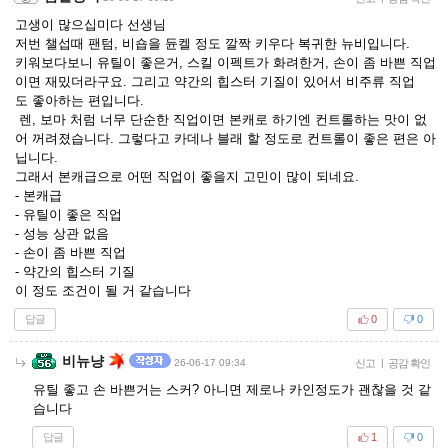
고생이 많으십미다 선생님
저번 챌섭때 팬텀, 비숍을 듄켈 정도 깔짝 키우다 복귀한 뉴비입니다.
키워보다보니 유틸이 좋은거, 스킬 이펙트가 화려한거, 손이 좀 바쁜 직업
이면 재밌더라구요. 그리고 약간의 힙스터 기질이 있어서 비주류 직업
도 좋아하는 편입니다.
렌, 보마 처럼 너무 단순한 직업이면 본캐로 하기엔 컨트롤하는 맛이 없
어 꺼려졌습니다. 그렇다고 카데나 블래 할 정도로 컨트롤이 좋은 편은 아
닙니다.
그래서 본캐급으로 어떤 직업이 좋을지 고민이 많이 되네요.
- 본캐급
- 유틸이 좋은 직업
- 성능 상관 없음
- 손이 좀 바쁜 직업
- 약간의 힙스터 기질
이 정도 조건이 될 거 같습니다
답글
0
0
비뉴냥
26-06-17 09:34
신고
|
공감 확인
유틸 좋고 손 바쁜거는 스커? 아니면 제로나 카인정도가 괜찮을 것 같
습니다
답글
1
0