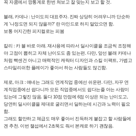
꼭 자쿰에서 깡통계로 한번 쳐보고 잘 맞는지 보고 할 것.
블래, 카데나 : 난이도의 대표주자. 진짜 상당히 어려우니까 단순하
게 '나정도면 되지 않을까?' 란 마인드로 하지 말았으면 함.
보통 어지간한 피지컬로는 피봄
칼리 : 카 블 바로 아래. 재사용에 따라서 딜사이클을 조금씩 조정해
야 고점이 뽑히고 자체 난이도도 좀 있는편. 다만, 앞선 블래 카데나
처럼 빡센건 아니고 매력적인 캐릭터 디자인과 스킬 이팩트, 가볍고
스타일리쉬한 플레이가 좋아서 하는 사람들도 많긴함.
제로, 아크 : 얘네는 그래도 연계직업 중에선 쉬운편. 다만, 자꾸 연
계직업중에선 쉽다니까 모든 직업중에서도 쉽다는줄 아는 사람이
있는데 그렇진 않음. 둘다 10점 만점에 6점 이상은 되는 난이도고,
당연히 딜사이클을 제대로 굴리면서 딜하는데 시간과 노력이 필요
함.
그래도 할만하고 체급도 매우 좋아서 진득하게 붙잡고 할 사람들에
겐 추천. 이번 챌섭에서 2초뚝도 줘서 본캐로 하기 괜찮음.