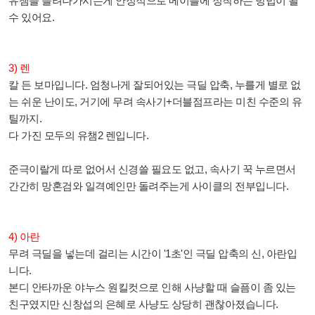
유챔을 늘려나가시는게 안정적으로 메이플에 정착하는 방법이 될
수 있어요.
3) 렌
칼 든 보마입니다. 엄청나게 잘되어있는 극딜 압축, 누를게 별로 없
는 쉬운 난이도, 거기에 무려 속사기+더블점프라는 미친 수준의 유
틸까지.
다 가진 모두의 유챔2 렌입니다.
준극이랄게 따로 없어서 신경쓸 필요도 없고, 속사기 꾹 누르면서
간간히 망혼검와 일격예인만 돌려주는게 사이클의 전부입니다.
4) 아란
무려 극딜을 넣는데 걸리는 시간이 '1초'인 극딜 압축의 신, 아란입
니다.
본디 안타까운 야누스 원킬컷으로 인해 사냥할 때 슬픔이 좀 있는
친구였지만 신창섭의 은혜로 사냥도 상당히 괜찮아졌습니다.