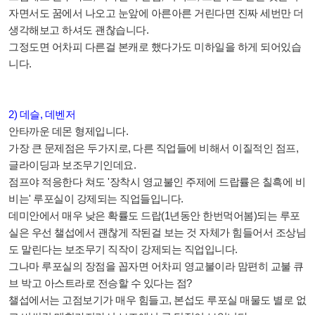
자면서도 꿈에서 나오고 눈앞에 아른아른 거린다면 진짜 세번만 더
생각해보고 하셔도 괜찮습니다.
그정도면 어차피 다른걸 본캐로 했다가도 미하일을 하게 되어있습
니다.
2) 데슬, 데벤저
안타까운 데몬 형제입니다.
가장 큰 문제점은 두가지로, 다른 직업들에 비해서 이질적인 점프,
글라이딩과 보조무기인데요.
점프야 적응한다 쳐도 '장착시 영교불인 주제에 드랍률은 칠흑에 비
비는' 루포실이 강제되는 직업들입니다.
데미안에서 매우 낮은 확률도 드랍(1년동안 한번먹어봄)되는 루포
실은 우선 챌섭에서 괜찮게 작된걸 보는 것 자체가 힘들어서 조상님
도 말린다는 보조무기 직작이 강제되는 직업입니다.
그나마 루포실의 장점을 꼽자면 어차피 영교불이라 맘편히 교불 큐
브 박고 아스트라로 전승할 수 있다는 점?
챌섭에서는 고점보기가 매우 힘들고, 본섭도 루포실 매물도 별로 없