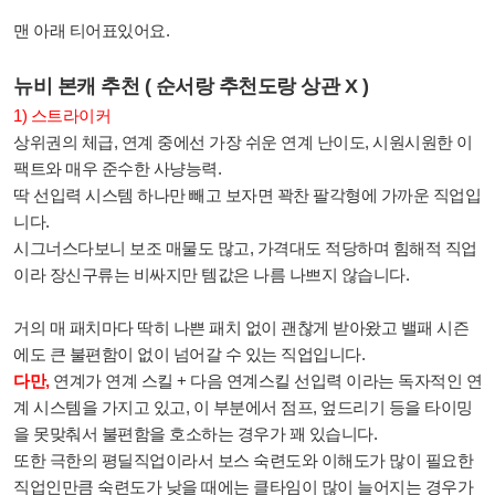
맨 아래 티어표있어요.
뉴비 본캐 추천 ( 순서랑 추천도랑 상관 X )
1) 스트라이커
상위권의 체급, 연계 중에선 가장 쉬운 연계 난이도, 시원시원한 이
팩트와 매우 준수한 사냥능력.
딱 선입력 시스템 하나만 빼고 보자면 꽉찬 팔각형에 가까운 직업입
니다.
시그너스다보니 보조 매물도 많고, 가격대도 적당하며 힘해적 직업
이라 장신구류는 비싸지만 템값은 나름 나쁘지 않습니다.
거의 매 패치마다 딱히 나쁜 패치 없이 괜찮게 받아왔고 밸패 시즌
에도 큰 불편함이 없이 넘어갈 수 있는 직업입니다.
다만,
연계가 연계 스킬 + 다음 연계스킬 선입력 이라는 독자적인 연
계 시스템을 가지고 있고, 이 부분에서 점프, 엎드리기 등을 타이밍
을 못맞춰서 불편함을 호소하는 경우가 꽤 있습니다.
또한 극한의 평딜직업이라서 보스 숙련도와 이해도가 많이 필요한
직업인만큼 숙련도가 낮을 때에는 클타임이 많이 늘어지는 경우가