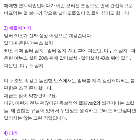
애매한 연계직업인데다가 이번 오리진 조정으로 인해 간접적으로
너프먹는 걸 보니까 앞으로 날아오를일이 있을까 싶기도 합니다.
3) 배틀메이지
알터 40초가 진짜 상상 이상으로 개같습니다.
알터-파운틴-야누스 설치
40초 뒤에 알터 설치 - 알터 설치 20초 후에 파운틴, 야누스 설치 - 파
운틴 야누스 설치 20초 뒤에 알터설치 - 알터설치 40초 뒤에 알터,
파운틴, 야누스 설치
이 구조도 족같고 돌진형 보스에서는 알터를 계속 갱신해야되는 불
편함은 조금 존재합니다.
체급도 많이 약한편이구요.
다만, 이런게 전부 괜찮다면 독보적인 텔포ver2와 씹간지나는 스킬
들, 꽤 괜찮은 유틸이 있어서 두번정도 생각하고 그래도 하고싶다면
말리지는 않는 그런 직업입니다.
4) 라라