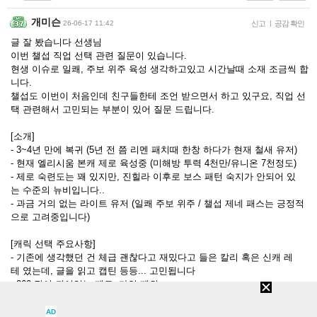
개미슨
26-06-17 11:42
신고
|
공감 확인
글 잘 봤습니다 선생님
이번 챌섭 직업 선택 관련 질문이 있습니다.
현생 이슈로 일쾌, 주보 위주 육성 생각하고있고 시간날때 소재 조금씩 합
니다.
챌섭도 이번이 처음인데 친구들한테 조언 받으면서 하고 있구요, 직업 선
택 관련해서 고민되는 부분이 있어 질문 드립니다.
[소개]
- 3~4년 만에 복귀 (5년 전 쯤 리멘 패치때 한창 하다가 현재 철새 유저)
- 현재 엘리시움 본캐 제로 육성중 (미해방 투력 4천만/유니온 7천정도)
- 제로 숙련도는 꽤 있지만, 진힐라 이후로 보스 패턴 숙지가 안되어 있
는 수준의 뉴비입니다..
- 과금 거의 없는 라이트 유저 (일쾌 주보 위주 / 챌섭 제네 패스는 긍정적
으로 고려중입니다)
[캐릭 선택 주요사항]
- 기존에 생각했던 건 체급 괜찮다고 재밌다고 들은 칼리 혹은 신캐 레
테 였는데, 글을 읽고 캡틴 등등... 고민됩니다
- 260 작이 되어있는 제로, 카인 제외
- 진심 부캐 (챌섭육성에 패스까지 하면 아마 본캐 제로를 아득히 뛰어 넘
겠지만, 제로가 애정이 많은 캐릭이라 꾸준히 계속 육성은 해줄 예정입니
AD