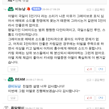
701 ~
번째 댓글
비뉴냥
26-06-17 09:29
신고
|
공감 확인
아델이 극딜이 1인기다 라는 소리가 나온 이유가 그레이브로 표식 심
어서 에테르 소드를 한명에게 꽂는거 때문에 그러시는거 같은데 1인이
라서 안좋은게 없어요.
평딜기인 디바이드는 범위 짱짱한 다인타격이고, 극딜스킬인 루인, 스
톰도 다인타격입니다.
그레이브로 에테르 소드를 1인타격으로 꽂아도 아무런 문제가 없
고, 어차피 1인타격이 안좋은 카링같은 경우에는 터빌을 주력으로 하
면서 석상을 키고 딜해서 어차피 흉수에게 에테르 소드가 꽂힙니다.
카링 외에는 상위 보스들에서 뭐 분산되서 때려야하는 그런게 없어요.
아델 자체 체급이 좋아서 키네랑 아델중엔 아델이 확실하게 더 쎈거같
습니다.
답글
0
0
BEAM
26-06-17 09:41
신고
|
공감 확인
@비뉴냥
친절한 설명 너무 감사합니다!
이번에 그럼 아델로 진행해보겠습니다 감사합니다~
답글
0
0
좀말랭이
26-06-17 09:19
신고
|
공감 확인