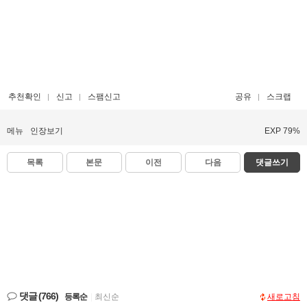
추천확인
신고
스팸신고
공유
스크랩
메뉴
인장보기
EXP 79%
목록
본문
이전
다음
댓글쓰기
댓글
(766)
등록순
|
최신순
새로고침