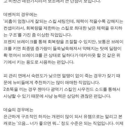
고 비싼건 매한가지라서 보조에서 큰 단점이 보입니다.
데벤저의 경우에는
'피흡이 엄청나게 잘되는 스킬 세팅인데, 체력이 적을수록 강해지는
컨셉이라서, 회복량을 제한하는 스킬로 최대한 낮은 체력을 유지하
는 구조'를 가진 좀 이상한 직업입니다.
프렌지 브레이크를 통해 회복량을 조절할 수 있지만, 보통은 브레이
크를 키면 최종뎀 증가량이 들쑥날쑥해져서 약해지는 탓에 딜량이
확 꺾여서 브레이크를 끈 상태로 딜하다가 데카아웃 할 것 같은 위
기에서 키는 용도로 사용하는 편입니다.
피 관리 면에서 숙련도가 낮으면 얼탱이 없이 죽는 경우가 잦기 때
문에 뉴비들에게 추천하기는 많이 애매한 직업입니다.
2초뚝을 끼는 경우 젠마다 광역기 스킬인 사우전드 소드를 통해서
사냥할 수 있기 때문에 사냥 능력은 상당히 괜찮은 편입니다.
데슬의 경우에는
은근하게 구조적인 하자는 개편이 많이 되서 유챔으로는 말리고 본
캐로는 '으음... 너가 좋으면 뭐...' 정도 수준은 되는 직업입니다. 이제