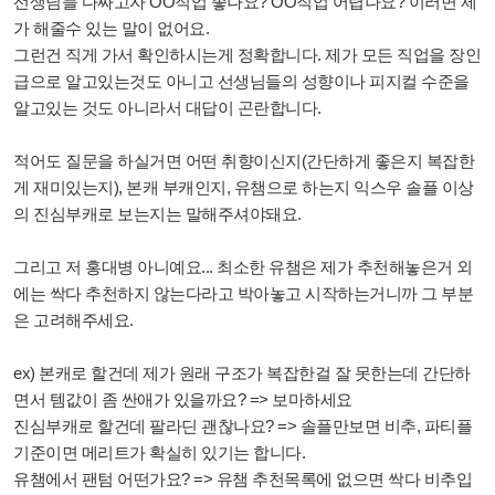
선생님들 다짜고자 OO직업 좋나요? OO직업 어렵나요? 이러면 제
가 해줄수 있는 말이 없어요.
그런건 직게 가서 확인하시는게 정확합니다. 제가 모든 직업을 장인
급으로 알고있는것도 아니고 선생님들의 성향이나 피지컬 수준을
알고있는 것도 아니라서 대답이 곤란합니다.
적어도 질문을 하실거면 어떤 취향이신지(간단하게 좋은지 복잡한
게 재미있는지), 본캐 부캐인지, 유챔으로 하는지 익스우 솔플 이상
의 진심부캐로 보는지는 말해주셔야돼요.
그리고 저 홍대병 아니예요... 최소한 유챔은 제가 추천해놓은거 외
에는 싹다 추천하지 않는다라고 박아놓고 시작하는거니까 그 부분
은 고려해주세요.
ex) 본캐로 할건데 제가 원래 구조가 복잡한걸 잘 못한는데 간단하
면서 템값이 좀 싼애가 있을까요? => 보마하세요
진심부캐로 할건데 팔라딘 괜찮나요? => 솔플만보면 비추, 파티플
기준이면 메리트가 확실히 있기는 합니다.
유챔에서 팬텀 어떤가요? => 유챔 추천목록에 없으면 싹다 비추입