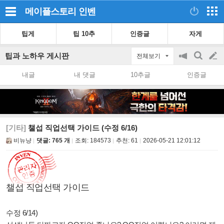
메이플스토리
인벤
팁게
팁 10추
인증글
자게
팁과 노하우 게시판
전체보기
공
검
글
지
색
내글
내 댓글
10추글
인증글
on/off
쓰
기
[기타]
챌섭 직업선택 가이드 (수정 6/16)
비뉴냥
댓글: 765 개
조회:
184573
추천:
61
2026-05-21 12:01:12
챌섭 직업선택 가이드
수정 6/14)