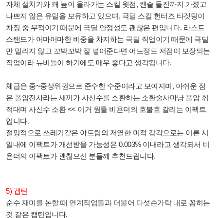
자체 설치기와 꽤 높이 올라가는 스킬 윗점, 캔슬 돌진까지 가졌고
나쁘지 않은 유틸을 보유하고 있으며, 극딜 스킬 헌터즈 타겟팅이
차징 중 무적이기 때문에 극딜 안정성도 괜찮은 편입니다. 라스트
스탠드가 어마어마한 비중을 차지하는 극딜 직업이기 때문에 극딜
만 밀리지 않고 꼬박꼬박 잘 넣어준다면 어느정도 저점이 보장되는
직업이라 뉴비들이 하기에도 매우 좋다고 생각됩니다.
체급은 중~중상위권으로 준수한 수준이라고 보여지며, 아쉬운 점
은 폴암전사라는 새끼가 사신수를 소환하는 소환술사마냥 폴암 휘
적대며 사신수 소환 << 이거 원툴 비욘더의 호불호 갈리는 이팩트
입니다.
절망적으로 쓰레기같은 아트팀의 저열한 미적 감각으로는 이른 시
일내에 이팩트가 개선받을 가능성은 0.003% 이내라고 생각되서 비
욘더의 이팩트가 괜찮으신 분들께 추천드립니다.
5) 캡틴
순수 재미를 논할 때 연계직업들과 더불어 다섯손가락 내로 꼽히는
것 같은 캡틴입니다.