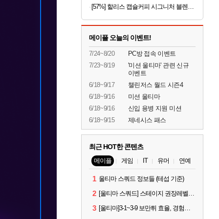
[57%] 할리스 캡슐커피 시그니처 블렌드, 5g, 10개입, 10개
메이플 오늘의 이벤트!
7/24~8/20
PC방 접속 이벤트
7/23~8/19
'미션 울티마' 관련 신규
이벤트
6/18~9/17
챌린저스 월드 시즌4
6/18~9/16
미션 울티마
6/18~9/16
신입 용병 지원 미션
6/18~9/15
제네시스 패스
최근 HOT한 콘텐츠
메이플
게임
IT
유머
연예
1
울티마 스쿼드 정보들 (테섭 기준)
2
[울티마 스쿼드] 스테이지 권장레벨, 잠재옵션표, 스킬퍼뎀, 장비 리스트 및 능력치 공유
3
[울티마]3-1~3-9 보만튀 효율, 경험치 공략 및 소소한 컨트롤 팁