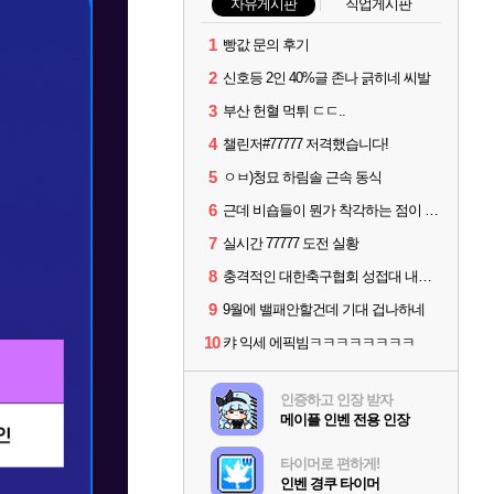
자유게시판
직업게시판
1
빵값 문의 후기
2
신호등 2인 40%글 존나 긁히네 씨발
3
부산 헌혈 먹튀 ㄷㄷ..
4
챌린저#77777 저격했습니다!
5
ㅇㅂ)청묘 하림솔 근속 동식
6
근데 비숍들이 뭔가 착각하는 점이 있는데
7
실시간 77777 도전 실황
8
충격적인 대한축구협회 성접대 내역.jpg
9
9월에 밸패안할건데 기대 겁나하네
10
캬 익세 에픽빔ㅋㅋㅋㅋㅋㅋㅋㅋ
인증하고 인장 받자
메이플 인벤 전용 인장
타이머로 편하게!
인벤 경쿠 타이머