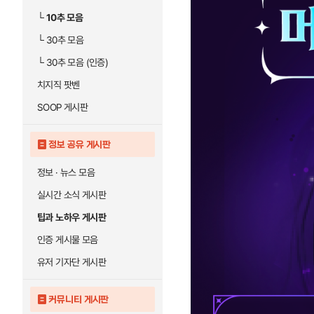
└
10추 모음
└
30추 모음
└
30추 모음 (인증)
치지직 팟벤
SOOP 게시판
정보 공유 게시판
정보 · 뉴스 모음
실시간 소식 게시판
팁과 노하우 게시판
인증 게시물 모음
유저 기자단 게시판
커뮤니티 게시판