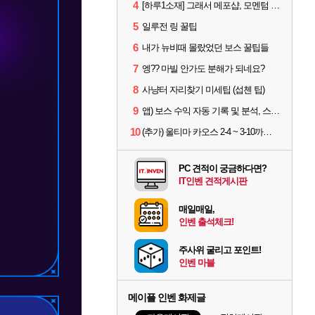
4
[하루1소재] 그래서 메포샵, 모멘텀 효율 얼마나 좋음?
5
일루전 링 꿀팁
6
내가 뉴비때 몰랐었던 보스 꿀팁들
7
엥?? 마빌 안가도 분해가 되네요?
8
사냥터 자리찾기 미세팁 (섭첸 팁)
9
앱) 보스 수익 자동 기록 및 분석, 스케줄러 알림
10
(추가) 울티마 카오스 2-4 ~ 3-10까지 공략 스펙 및 팁 공유
PC 견적이 궁금하다면?
IT인벤 견적게시판
매일매일,
인벤 출석체크!
주사위 굴리고 포인트!
인벤 마블
메이플 인벤 화제글