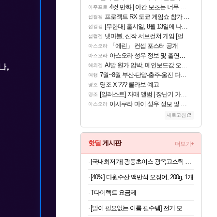
4컷 만화 | 야간 보초는 너무 힘들어
아주프로
프로젝트 RX 도쿄 게임쇼 참가 결정
섭컬겜
[무한대] 출시일, 8월 13일에 나오나
섭컬겜
넷마블, 신작 서브컬쳐 게임 [펄 인 블루] 티저 사이트 오픈
섭컬겜
「에린」 컨셉 포스터 공개
아스오라
아스오라 성우 정보 및 출연작 모음
아스오라
AI발 원가 압박, 메인보드값 오르나
해외겜
7월~8월 부산-단양-충주-울진 다녀왔어요~
여행
명조 X ??? 콜라보 예고
명조
[일러스트] 자매 앨범 | 장난기 가득한 오후의 공원 (리메이크판)
명조
아사쿠라 마이 성우 정보 및 주요 필모
아스오라
새로고침
핫딜
게시판
더보기+
[국내최저가] 광동초이스 광옥고스틱 산삼배양근 30포
[40%] 다원수산 맥반석 오징어, 200g, 1개
T다이렉트 요금제
[말이 필요없는 여름 필수템] 전기 모기채 x 2개