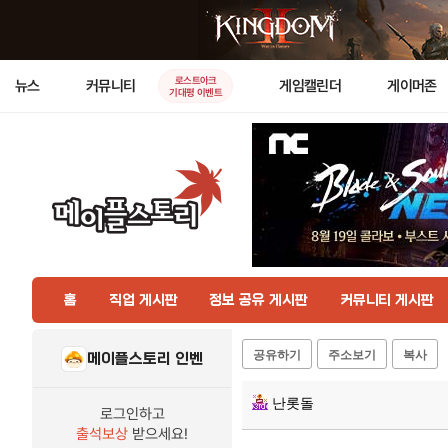
로스트아크
뉴스
커뮤니티
게임캘린더
게이머존
기대평 이벤트
홈
직업 게시판
정보 공유 게시판
커뮤니티 게시판
공유하기
주소보기
복사
메이플스토리 인벤
난롯돌
로그인하고
출석보상
받으세요!