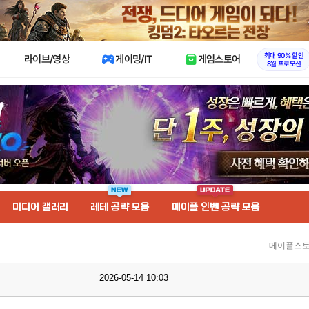
X
최대 90% 할인
라이브/영상
게이밍/IT
게임스토어
8월 프로모션
미디어 갤러리
레테 공략 모음
메이플 인벤 공략 모음
메이플스토
2026-05-14 10:03