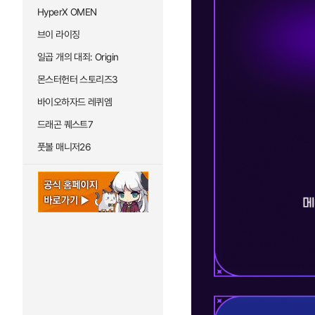
HyperX OMEN
브이 라이징
일곱 개의 대죄: Origin
몬스터헌터 스토리즈3
바이오하자드 레퀴엠
드래곤 퀘스트7
풋볼 매니저26