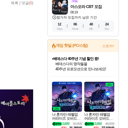
모집
목록
|
댓글(
0
)
아스오라 CBT 모집
08.19
참가자 모집까지 남은 기간
12
06
40
23
Days
Hours
Min
Sec
베데스다 40주년 기념 할인 중!
게임 핫딜 (PC/스팀)
스토어+
베데스다의 명작들을
40주년 프로모션으로 만나보세요!
마블 투혼 파이팅 소울즈 예약 판매 중!
마블 히어로 총 출동&화려한 격투!
네이버 포인트 혜택까지!
인벤게임즈 8월 특별 할인!
드래곤소드: 어웨이크닝 입점!
문명 7 특별 할인!
귀무자: 검의 길 예약 판매 중!
비스트 오브 리인카네이션 정식 출시!
커세어 코브 출시 기념 할인!
더 렐릭 퍼스트 가디언 정식 출시
캡콤 프렌차이즈 할인 진행 중!
캡콤 일부 상품 상시 할인
스타워즈 은하계 레이서
로블록스 기프트 카드 공식 입점
인기 퍼블리셔 모음!
스팀으로 만나는 드래곤소드!
조선&고려 DLC 출시 예정
10% 할인과
게임프릭 신작 IP
해적'섬'을 발전시키자!
설화x하드코어 액션!
몬헌, 바하 등 인기 IP를
몬헌 와일즈 & 드래곤즈 도그마2
인벤게임즈에서 10% 추가 적립
Robux를 가장 안전하고
최대 90% 할인가를 만나보세요!
네이버혜택과 함께 만나보세요!
50%할인&추가 적립까지!
이니&베니 혜택까지!
네이버 혜택가와 함께 예약하세요!
할인&네이버혜택으로 만나보세요!
네이버페이 혜택과 만나보세요!
할인가에 만나보세요!
일부 에디션 상시 할인!
혜택으로 예약 판매 중
편안하게 충전하세요
나 혼자만 레벨업
나 혼자만 레벨업
어라이즈 오버드라
어라이즈 오버드라
이브 디럭스 에디션
이브 Solo Leveling A
3,000
52,000
3,000
46,000
Solo Leveling Arise
rise