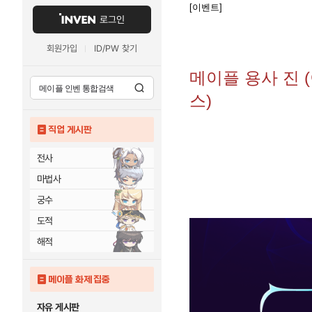
[이벤트]
로그인
회원가입
ID/PW 찾기
메이플 용사 진 
스)
직업 게시판
전사
마법사
궁수
도적
해적
메이플 화제 집중
자유 게시판