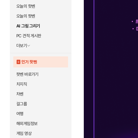
오늘의 핫벤
오늘의 팟벤
AI 그림 그리기
PC 견적 게시판
더보기
인기 팟벤
팟벤 바로가기
치지직
차벤
걸그룹
여행
해외게임정보
게임 영상