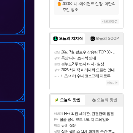
4000이니
·
에이전트 인장, 마탄의
주인 칭호
새로고침
오늘의 치지직
오늘의 SOOP
26년 7월 팔로우 상승량 TOP 30 - 월간 치지직
잡담
룩삼 니니 초대석 안내
정보
봉누도2 두 번째 티저 - 일상
클립
2026 치지직 이리대회 오픈컵 안내
정보
초ㅇㅎ) 수녀 코스프레 제로투
ㅗㅜㅑ
더보기+
오늘의 팟벤
오늘의 핫벤
FF7 외전 세계관, 완결편에 집결
해외겜
탈콥 공식 코드 브리치 트레일러
PV
뉴비 질문
명조
실버 팰리스 CBT 화제의 순간·후기 모음
실팰