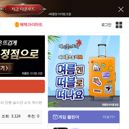
혜택.아이마트
로그인
인
벤
전
체
사
이
트
맵
리 인벤 실시간 소식 게시판
조회:
3,124
추천:
0
게임 캘린더
더보기+