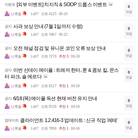
[외부 이벤트] 치지직 & SOOP 드롭스 이벤트
이벤트
0
댓글
난롯돌
Lv.87
조회 4125
06-24
사과 보상 안내 (7월 1일까지 수령)
공지
0
댓글
난롯돌
Lv.87
조회 7867
06-22
오전 채널 점검 및 유니온 코인 오류 보상 안내
공지
0
댓글
난롯돌
Lv.87
조회 7279
추천 3
06-19
이번 선데이 메이플 : 트레저 헌터, 룬 & 콤보 킬, 몬스
공지
0
터 파크, 솔 에르다
댓글
난롯돌
Lv.87
조회 8117
추천 1
06-19
6/18 (목) 메이플 옥션 현재 버전 유지 안내
공지
0
댓글
난롯돌
Lv.87
조회 9728
추천 1
06-18
클라이언트 1.2.416-3 업데이트 : 신규 직업 '레테'
업데이트
0
댓글
난롯돌
Lv.87
조회 7956
추천 1
06-18