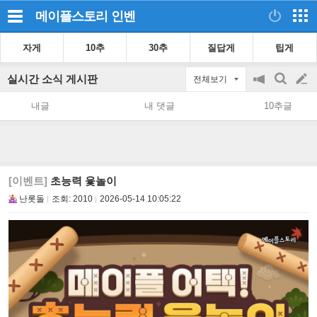
메이플스토리
인벤
자게
10추
30추
질답게
팁게
실시간 소식 게시판
전체보기
공
검
글
지
색
내글
내 댓글
10추글
on/off
쓰
기
[이벤트]
초능력 윷놀이
난롯돌
조회:
2010
2026-05-14 10:05:22