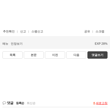
추천확인
신고
스팸신고
공유
스크랩
메뉴
인장보기
EXP 28%
목록
본문
이전
다음
댓글쓰기
댓글
등록순
|
최신순
새로고침