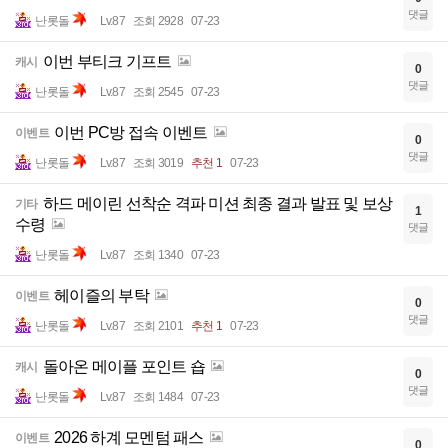
댓글
난롯돌
Lv.87
조회 2928
07-23
이번 부티크 기프트
캐시
0
댓글
난롯돌
Lv.87
조회 2545
07-23
이번 PC방 접속 이벤트
이벤트
0
댓글
난롯돌
Lv.87
조회 3019
추천 1
07-23
하드 메이린 선착순 격파 미션 최종 결과 발표 및 보상
기타
1
수령
댓글
난롯돌
Lv.87
조회 1340
07-23
헤이즐의 부탁
이벤트
0
댓글
난롯돌
Lv.87
조회 2101
추천 1
07-23
돌아온 메이플 포인트 숍
캐시
0
댓글
난롯돌
Lv.87
조회 1484
07-23
2026 하계 모멘텀 패스
이벤트
0