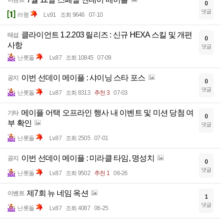
0
댓글
러왱
Lv.91
조회 9646
07-10
클라이언트 1.2.203 릴리즈 : 신규 HEXA 스킬 및 개편
테섭
0
사항
댓글
난롯돌
Lv.87
조회 10845
07-09
이번 선데이 메이플 : 샤이닝 스타 포스
공지
0
댓글
난롯돌
Lv.87
조회 8313
추천 3
07-03
메이플 어택 오프라인 행사 내 이벤트 및 미션 당첨 여
기타
0
부 확인
댓글
난롯돌
Lv.87
조회 2505
07-01
이번 선데이 메이플 : 미라클 타임, 명성치
공지
0
댓글
난롯돌
Lv.87
조회 9502
추천 1
06-26
제7회 뉴 네임 옥션
이벤트
1
댓글
난롯돌
Lv.87
조회 4087
06-25