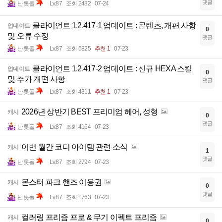
댓글
난롯돌
Lv.87
조회 2482
07-24
클라이언트 1.2.417-1 업데이트 : 콘텐츠, 개편 사항
업데이트
0
및 오류 수정
댓글
난롯돌
Lv.87
조회 6825
추천 1
07-23
클라이언트 1.2.417-2 업데이트 : 신규 HEXA 스킬
업데이트
0
및 추가 개편 사항
댓글
난롯돌
Lv.87
조회 4311
추천 1
07-23
2026년 상반기 BEST 프리미엄 헤어, 성형
캐시
0
댓글
난롯돌
Lv.87
조회 4164
07-23
이번 월간 코디 아이템 관련 소식
캐시
1
댓글
난롯돌
Lv.87
조회 2794
07-23
몬스터 파크 핸즈 이용권
캐시
0
댓글
난롯돌
Lv.87
조회 1763
07-23
컬러링 프리즘 프로 & 무기 이펙트 프리즘
캐시
0