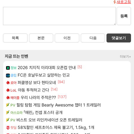
새로고침
등록
목록
본문
이전
다음
댓글보기
지금 뜨는 인벤
더보기+
[5]
2026 치지직 이리대회 오픈컵 안내
정보
FC온 호날두보고 실망하는 민교
클립
[94]
퍼클영상 보다 현타오네
로아
[14]
야동 투척하고 간다
LoL
[137]
우리 나라의 주적은??
메이플
힐링 탐험 게임 Bearly Awesome 챕터 1 트레일러
PV
「에린」 컨셉 포스터 공개
아스오라
비스트 오브 리인카네이션 오픈 트레일러
PV
58%할인 셰프초이스 제육 불고기, 1.5kg, 1개
핫딜