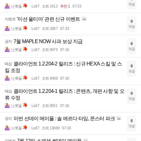
댓글
난롯돌
Lv.87
조회 2412
추천 1
07-23
'미션 울티마' 관련 신규 이벤트
이벤트
0
댓글
난롯돌
Lv.87
조회 2887
07-23
7월 MAPLE NOW 사과 보상 지급
공지
0
댓글
난롯돌
Lv.87
조회 6975
07-16
클라이언트 1.2.204-2 릴리즈 : 신규 HEXA 스킬 및 스
테섭
0
킬 조정
댓글
난롯돌
Lv.87
조회 8468
07-16
클라이언트 1.2.204-1 릴리즈 : 콘텐츠, 개편 사항 및 오
테섭
0
류 수정
댓글
난롯돌
Lv.87
조회 8551
07-16
이번 선데이 메이플 : 솔 에르다 타임, 몬스터 파크
공지
0
댓글
난롯돌
Lv.87
조회 13669
07-16
7월 12일 스페셜 썬데이 메이플
이벤트