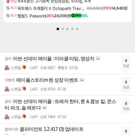
64%할인 고기중독 한입삼겹살, 500g, 4개
핫딜
옥토패스 트래블러 II Octopath Traveler II
49,800원
70%
14,940원
특가
팰월드 Palworld
25%
24,000원
5%
특가
이번 선데이 메이플 : 미라클 타임, 명성치
공지
0
댓글
난롯돌
Lv.87
조회 9187
추천 1
07-31
메이플스토리m 렌 성장 이벤트
이벤트
0
댓글
난롯돌
Lv.87
조회 8750
07-30
이번 선데이 메이플 : 트레저 헌터, 룬 & 콤보 킬, 몬스
공지
0
터 파크, 솔 에르다
댓글
난롯돌
Lv.87
조회 7494
07-24
클라이언트 1.2.417 (3) 업데이트
업데이트
0