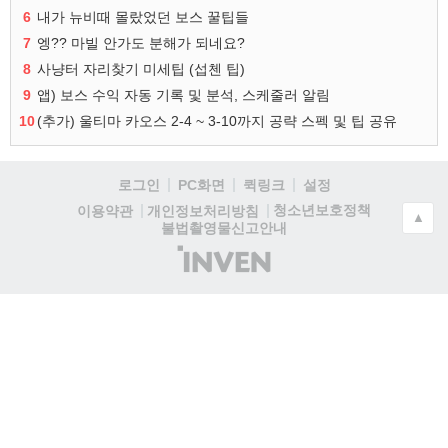
6
내가 뉴비때 몰랐었던 보스 꿀팁들
7
엥?? 마빌 안가도 분해가 되네요?
8
사냥터 자리찾기 미세팁 (섭첸 팁)
9
앱) 보스 수익 자동 기록 및 분석, 스케줄러 알림
10
(추가) 울티마 카오스 2-4 ~ 3-10까지 공략 스펙 및 팁 공유
로그인
PC화면
퀵링크
설정
청소년보호정책
이용약관
개인정보처리방침
▲
불법촬영물신고안내
(주)
인
벤