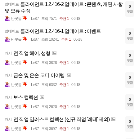
클라이언트 1.2.416-2 업데이트 : 콘텐츠, 개편 사항
업데이트
0
및 오류 수정
댓글
난롯돌
Lv.87
조회 7571
추천 1
06-18
클라이언트 1.2.416-1 업데이트 : 이벤트
업데이트
0
댓글
난롯돌
Lv.87
조회 10241
추천 1
06-18
전 직업 헤어, 성형
캐시
0
댓글
난롯돌
Lv.87
조회 3828
추천 1
06-18
금손 및 은손 코디 아이템
캐시
0
댓글
난롯돌
Lv.87
조회 6332
추천 1
06-18
보스 컬렉션
캐시
0
댓글
난롯돌
Lv.87
조회 2620
추천 1
06-18
전 직업 일러스트 컬렉션 (신규 직업 '레테' 제외)
캐시
0
댓글
난롯돌
Lv.87
조회 3697
추천 1
06-18