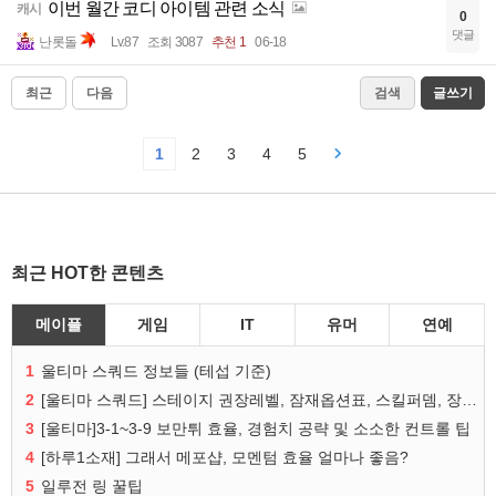
이번 월간 코디 아이템 관련 소식
캐시
0
댓글
난롯돌
Lv.87
조회 3087
추천 1
06-18
최근
다음
검색
글쓰기
1
2
3
4
5
최근 HOT한 콘텐츠
메이플
게임
IT
유머
연예
1
울티마 스쿼드 정보들 (테섭 기준)
2
[울티마 스쿼드] 스테이지 권장레벨, 잠재옵션표, 스킬퍼뎀, 장비 리스트 및 능력치 공유
3
[울티마]3-1~3-9 보만튀 효율, 경험치 공략 및 소소한 컨트롤 팁
4
[하루1소재] 그래서 메포샵, 모멘텀 효율 얼마나 좋음?
5
일루전 링 꿀팁