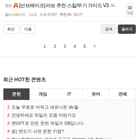
[선브레이크] 라보 추천 스킬/무기 가이드 V3
정보
13
댓글
올리브페이지
Lv.11
조회 45287
추천 26
08-07
최근
다음
검색
글쓰기
1
2
3
4
5
최근 HOT한 콘텐츠
몬헌
게임
IT
유머
연예
1
오늘 무료로 바꿔고 새로나온 dlc들
2
안녕하세요 와일즈 요즘 어떤가요
3
챗GPT로 만든 몬헌 와일즈 DB입니다.
4
펌) 면도기 사면 몬헌 키캡?