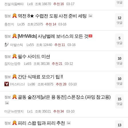
댓글
전설의둠빠따
Lv.8
조회 16670
추천 16
03-17
역전 8★ 수렵전 도핑 사전 준비 세팅
정보
12
댓글
충전지
Lv.35
조회 25375
추천 14
03-16
[MHWilds] 사냥벌레 보너스의 모든 것
정보
5
댓글
야발스틱
Lv.55
조회 12440
추천 11
03-16
필수 사이드 미션
정보
10
댓글
잠자는앙쥬
Lv.65
조회 38138
추천 21
03-12
간단 식재료 모으기 팁 !!
정보
10
댓글
I저스티스I
Lv.86
조회 40075
추천 28
03-10
골동 술잔게[낡은 용 동전] 스폰장소 (파밍 참고용)
정보
15
댓글
미군뉴런엣지
Lv.1
조회 35021
추천 34
03-10
피리 스왑 팁과 피리 추천
정보
13