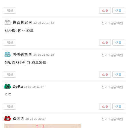
답글
0
0
형집행정지
23-05-20 17:42
신고
|
공감 확인
감사합니다 - 와드
답글
0
0
마마맘이이
24-10-21 03:18
신고
|
공감 확인
정말감사하빈다 와드와드
답글
0
0
DeKa
25-03-16 11:47
신고
|
공감 확인
ㅇㄷ
답글
0
0
겔레기
25-03-30 20:27
신고
|
공감 확인