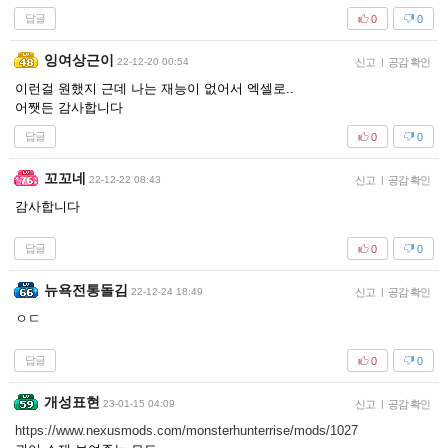
답글
0
0
잉여상근이
22-12-20 00:54
신고
|
공감 확인
이런걸 원했지 근데 나는 재능이 없어서 엑셀로..
어쨋든 감사합니다
답글
0
0
꼬꼬네
22-12-22 08:43
신고
|
공감 확인
감사합니다
답글
0
0
뉴욕전통돌김
22-12-24 18:49
신고
|
공감 확인
ㅇㄷ
답글
0
0
개성표현
23-01-15 04:09
신고
|
공감 확인
https://www.nexusmods.com/monsterhunterrise/mods/1027