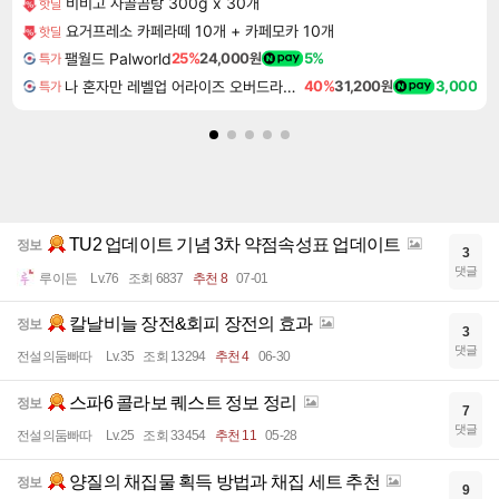
비비고 사골곰탕 300g x 30개
핫딜
요거프레소 카페라떼 10개 + 카페모카 10개
핫딜
팰월드 Palworld
25%
24,000원
5%
특가
나 혼자만 레벨업 어라이즈 오버드라이브 디럭스 에디션 Solo Leveling Arise Overdrive Deluxe Edition
40%
31,200원
3,000
특가
TU2 업데이트 기념 3차 약점속성표 업데이트
정보
3
댓글
루이든
Lv.76
조회 6837
추천 8
07-01
칼날비늘 장전&회피 장전의 효과
정보
3
댓글
전설의둠빠따
Lv.35
조회 13294
추천 4
06-30
스파6 콜라보 퀘스트 정보 정리
정보
7
댓글
전설의둠빠따
Lv.25
조회 33454
추천 11
05-28
양질의 채집물 획득 방법과 채집 세트 추천
정보
9