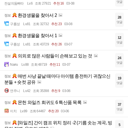
댓글
전설의둠빠따
Lv.6
조회 27921
추천 16
03-08
환경생물을 찾아서 2
정보
28
댓글
구름성
Lv.81
조회 32732
추천 23
03-08
환경생물을 찾아서 1
정보
12
댓글
구름성
Lv.81
조회 43729
추천 26
03-07
의외로 많은 사람들이 손해보고 있는 것
정보
24
댓글
Narru
Lv.88
조회 48719
추천 11
03-07
매번 사냥 끝날 때마다 아이템 충전하기 귀찮으신
정보
19
분들 + 숏컷 공유
댓글
연주니
Lv.42
조회 35398
추천 9
03-06
몬헌 와일즈 희귀도 6 특산품 목록
정보
37
댓글
이치
Lv.89
조회 64467
추천 20
03-06
[와일즈] 간이 캠프 위치 정리 -2 (기름 솟는 계곡, 빙
정보
5