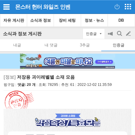
몬스터 헌터 와일즈
인벤
자유 게시판
소식과 정보
장비 세팅
정보 · 뉴스
DB
소식과 정보 게시판
인증글
공
검
글
지
색
내글
내 댓글
3추글
인증글
on/off
쓰
기
[정보]
저장용 괴이레벨별 소재 모음
핑구임
댓글: 20 개
조회:
78295
추천:
61
2022-12-02 11:35:59