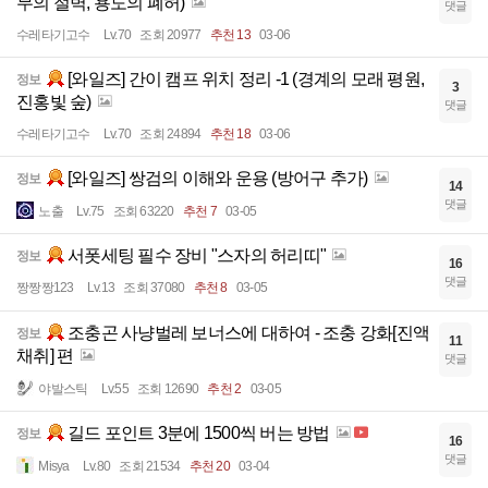
무의 절벽, 용도의 폐허)
댓글
수레타기고수
Lv.70
조회 20977
추천 13
03-06
[와일즈] 간이 캠프 위치 정리 -1 (경계의 모래 평원,
정보
3
진홍빛 숲)
댓글
수레타기고수
Lv.70
조회 24894
추천 18
03-06
[와일즈] 쌍검의 이해와 운용 (방어구 추가)
정보
14
댓글
노출
Lv.75
조회 63220
추천 7
03-05
서폿세팅 필수 장비 "스자의 허리띠"
정보
16
댓글
짱짱짱123
Lv.13
조회 37080
추천 8
03-05
조충곤 사냥벌레 보너스에 대하여 - 조충 강화[진액
정보
11
채취] 편
댓글
야발스틱
Lv.55
조회 12690
추천 2
03-05
길드 포인트 3분에 1500씩 버는 방법
정보
16
댓글
Misya
Lv.80
조회 21534
추천 20
03-04