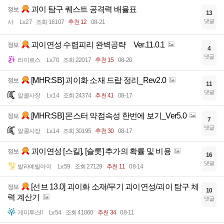
괴이 탐구 퀘스트 공격력 배율표
정보
13
댓글
샤
Lv.27
조회 16107
추천 12
08-21
괴이연성 수렵피리 완벽공략 Ver.11.0.1
정보
4
댓글
라이로스
Lv.70
조회 22017
추천 15
08-20
[MHR:SB] 괴이화 소재 드랍 정리_Rev2.0
정보
11
댓글
알콜사장
Lv.14
조회 24374
추천 41
08-17
[MHR:SB] 몬스터 약점속성 한번에 보기_Ver5.0
정보
7
댓글
알콜사장
Lv.14
조회 30195
추천 30
08-17
괴이연성 [스킬], [슬롯] 추가의 확률 및 비용
정보
16
댓글
발라에빌아이
Lv.59
조회 27129
추천 11
08-14
[선브 13.0] 괴이화 소재/무기 괴이연성/괴이 탐구 체
정보
10
력 계산기
댓글
게미투스ll
Lv.54
조회 41060
추천 34
08-11