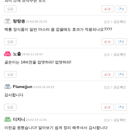
괴이 소재 보여주는 모드
답글
0
0
탕탕쏭
23-02-06 22:23
신고
|
공감 확인
백룡 장식품이 일반 마스터 몹 잡을때도 효과가 적용되나요????
답글
0
0
노출
23-02-11 02:07
신고
|
공감 확인
글쓴이는 14버전을 업뎃하라! 업뎃하라!
답글
0
0
Flamejjun
23-02-14 20:22
신고
|
공감 확인
감사합니다
답글
0
0
디지니
23-02-15 11:51
신고
|
공감 확인
이런걸 원했습니다! 알아보기 쉽게 정리 해주셔서 감사합니다