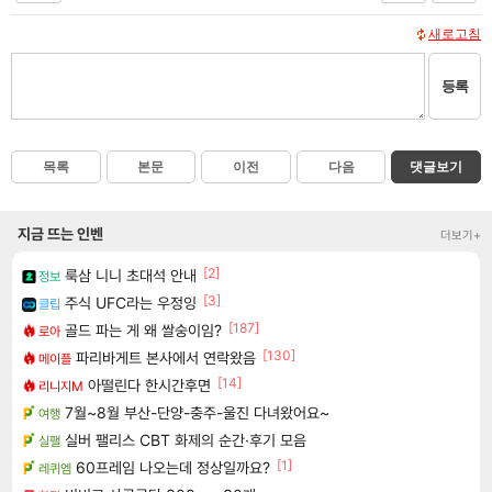
새로고침
등록
목록
본문
이전
다음
댓글보기
지금 뜨는 인벤
더보기+
[2]
룩삼 니니 초대석 안내
정보
[3]
주식 UFC라는 우정잉
클립
[187]
골드 파는 게 왜 쌀숭이임?
로아
[130]
파리바게트 본사에서 연락왔음
메이플
[14]
아떨린다 한시간후면
리니지M
7월~8월 부산-단양-충주-울진 다녀왔어요~
여행
실버 팰리스 CBT 화제의 순간·후기 모음
실팰
[1]
60프레임 나오는데 정상일까요?
레퀴엠