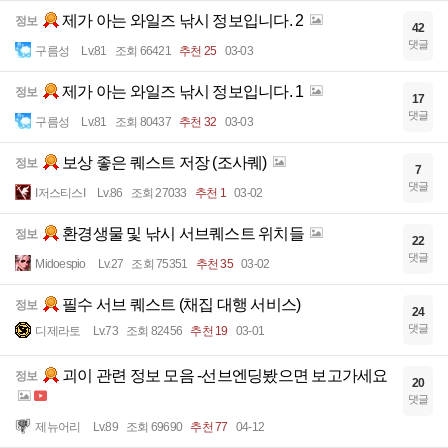
제가 아는 와일즈 낚시 정보입니다. 2
정보
42
댓글
구름성
Lv.81
조회 66421
추천 25
03-03
제가 아는 와일즈 낚시 정보입니다. 1
정보
17
댓글
구름성
Lv.81
조회 80437
추천 32
03-03
보상 좋은 퀘스트 저장 (조사퀘)
정보
7
댓글
I저스티스I
Lv.86
조회 27033
추천 1
03-02
환경생물 및 낚시 서브퀘스트 위치들
정보
22
댓글
Midoespio
Lv.27
조회 75351
추천 35
03-02
필수 서브 퀘스트 (채집 대행 서비스)
정보
24
댓글
디제라토
Lv.73
조회 82456
추천 19
03-01
괴이 관련 정보 모음 -선브엔딩봤으면 보고가세요
정보
20
댓글
제뉴어리
Lv.89
조회 69690
추천 77
04-12