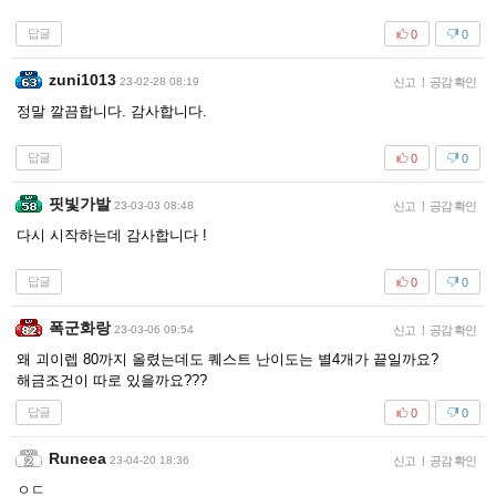
답글
0
0
zuni1013
23-02-28 08:19
신고
|
공감 확인
정말 깔끔합니다. 감사합니다.
답글
0
0
핏빛가발
23-03-03 08:48
신고
|
공감 확인
다시 시작하는데 감사합니다 !
답글
0
0
폭군화랑
23-03-06 09:54
신고
|
공감 확인
왜 괴이렙 80까지 올렸는데도 퀘스트 난이도는 별4개가 끝일까요?
해금조건이 따로 있을까요???
답글
0
0
Runeea
23-04-20 18:36
신고
|
공감 확인
ㅇㄷ