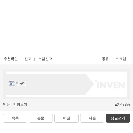
추천확인
신고
스팸신고
공유
스크랩
핑구임
메뉴
인장보기
EXP 78%
목록
본문
이전
다음
댓글쓰기