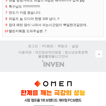
5
맨날 찡찡거려도 와일즈 G급은 해야하니까 접속 jpg
6
특수납도 !!!!!!!!!!!!!!!!!!
7
면도기 키캡 왔습니다
8
와일즈 늅 드디어 헌랭 100 넘다..!!
9
접대 패턴 많이 나와서 쉬는시간없이 빡딜한것같은데..
10
챌린지퀘좀 도와주실분..?
로그인
PC화면
퀵링크
설정
청소년보호정책
이용약관
개인정보처리방침
▲
불법촬영물신고안내
(주)
인
벤