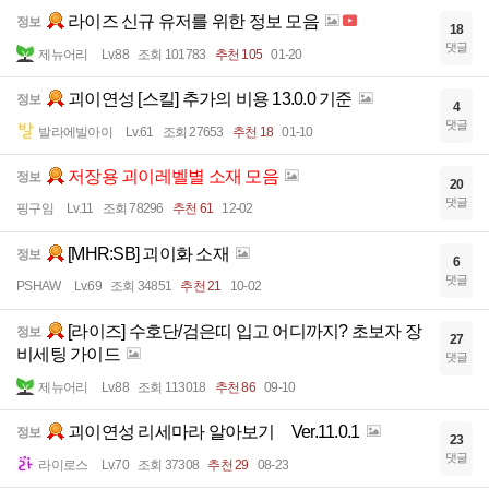
라이즈 신규 유저를 위한 정보 모음
정보
18
댓글
제뉴어리
Lv.88
조회 101783
추천 105
01-20
괴이연성 [스킬] 추가의 비용 13.0.0 기준
정보
4
댓글
발라에빌아이
Lv.61
조회 27653
추천 18
01-10
저장용 괴이레벨별 소재 모음
정보
20
댓글
핑구임
Lv.11
조회 78296
추천 61
12-02
[MHR:SB] 괴이화 소재
정보
6
댓글
PSHAW
Lv.69
조회 34851
추천 21
10-02
[라이즈] 수호단/검은띠 입고 어디까지? 초보자 장
정보
27
비세팅 가이드
댓글
제뉴어리
Lv.88
조회 113018
추천 86
09-10
괴이연성 리세마라 알아보기 Ver.11.0.1
정보
23
댓글
라이로스
Lv.70
조회 37308
추천 29
08-23