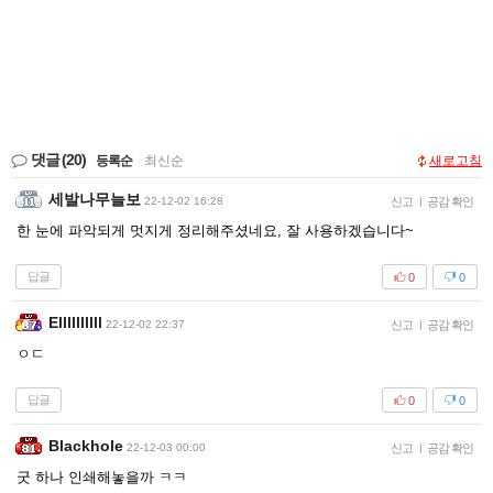
댓글
(20)
등록순
|
최신순
새로고침
세발나무늘보
22-12-02 16:28
신고
|
공감 확인
한 눈에 파악되게 멋지게 정리해주셨네요, 잘 사용하겠습니다~
답글
0
0
Ellllllllll
22-12-02 22:37
신고
|
공감 확인
ㅇㄷ
답글
0
0
Blackhole
22-12-03 00:00
신고
|
공감 확인
굿 하나 인쇄해놓을까 ㅋㅋ