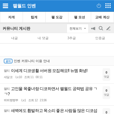
팰월드
인벤
자게
팁게
팰 도감
팰 모션
교배 계산
커뮤니티 게시판
전체보기
공
검
글
지
색
내글
내 댓글
3추글
인증글
on/off
쓰
기
인벤 커뮤니티 이용 안내
이세계 디코생활 서버원 모집해요!! 뉴멤 화녕!
멀티
0
댓글
새달코
Lv.10
조회 11
00:11
고인물 목좋녀랑 디코하면서 팰월드 공략법 공유 ㄱ
멀티
0
ㄱ?
댓글
뛰뛰빵빵뿌
Lv.1
조회 12
23:36
새벽에도 홥발하고 목소리 좋은 사람들 많은 디코섭
멀티
0