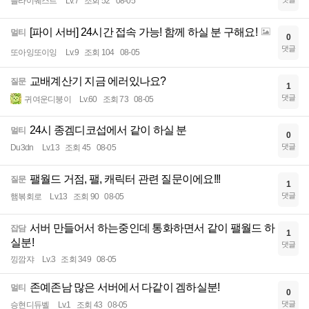
플라이퀘스트
Lv.7
조회 52
08-05
[파이 서버] 24시간 접속 가능! 함께 하실 분 구해요!
멀티
0
댓글
또아잉또이잉
Lv.9
조회 104
08-05
교배계산기 지금 에러있나요?
질문
1
댓글
귀여운디붕이
Lv.60
조회 73
08-05
24시 종겜디코섭에서 같이 하실 분
멀티
0
댓글
Du3dn
Lv.13
조회 45
08-05
팰월드 거점, 팰, 캐릭터 관련 질문이에요!!!
질문
1
댓글
햄볶회로
Lv.13
조회 90
08-05
서버 만들어서 하는중인데 통화하면서 같이 팰월드 하
잡담
1
실분!
댓글
낑깜쟈
Lv.3
조회 349
08-05
존예존남 많은 서버에서 다같이 겜하실분!
멀티
0
댓글
승현디듀벨
Lv.1
조회 43
08-05