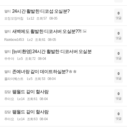
24시간 활발한 디코섭 오실분?
멀티
0
댓글
오징오징어칩
Lv.12
조회 57
08-05
새벽에도 활발한 디코서버 오실분??!
멀티
0
댓글
Rainbow1453
Lv.2
조회 61
08-05
[뉴비환영] 24시간 활발한 디코서버 오실분
멀티
0
댓글
쑤쑤야
Lv.5
조회 72
08-04
존예녀랑 같이 데이트하실분?ㅎㅎ
멀티
0
댓글
플라이퀘스트
Lv.5
조회 53
08-04
팰월드 같이 할사람
잡담
0
댓글
주아요
Lv.14
조회 61
08-04
팰월드 같이 할사람
잡담
0
댓글
주아요
Lv.14
조회 63
08-04