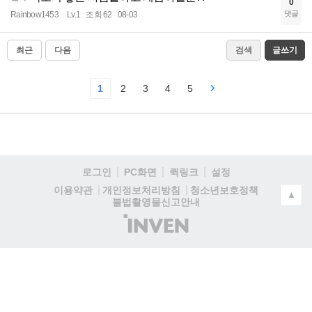
0
댓글
Rainbow1453
Lv.1
조회 62
08-03
최근
다음
검색
글쓰기
1
2
3
4
5
로그인
PC화면
퀵링크
설정
청소년보호정책
이용약관
개인정보처리방침
▲
불법촬영물신고안내
(주)
인
벤