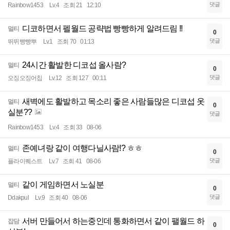
댓글
Rainbow1453
Lv.4
조회 21
12:10
디코하면서 펠월드 공략법 빵빵하게 알려드림 !!
멀티
0
댓글
뛰뛰빵빵뿌
Lv.1
조회 70
01:13
24시간 활발한 디코섭 올사람?
멀티
0
댓글
오징오징어칩
Lv.12
조회 127
00:11
새벽에도 활발하고 목소리 좋은 사람들많은 디코섭 옷
멀티
0
실분??
댓글
Rainbow1453
Lv.4
조회 33
08-06
존예녀랑 같이 여행다닐사람!? ㅎㅎ
멀티
0
댓글
플라이퀘스트
Lv.7
조회 41
08-06
같이 게임하면서 노실분
멀티
0
댓글
Ddakpul
Lv.9
조회 40
08-06
서버 만들어서 하는중인데 통화하면서 같이 팰월드 하
잡담
0