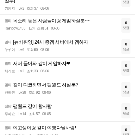
실분!
댓글
낑깜쟈
Lv.3
조회 37
08-06
목소리 놓은 사람들이랑 게임하실분~~
멀티
0
댓글
Rainbow1453
Lv.4
조회 51
08-06
[뉴비환영] 24시 종겜 서버에서 겜하자
멀티
0
댓글
쑤쑤야
Lv.6
조회 90
08-06
서버 들어와 같이 게임하자❤
멀티
0
댓글
체리보
Lv.2
조회 33
08-06
같이 디코하면서 팰월드 하실분?
멀티
0
댓글
찬하민
Lv.39
조회 92
08-06
팰월드 같이 할사람
잡담
0
댓글
주아요
Lv.14
조회 57
08-05
여고생이랑 같이 여행다닐사람!
멀티
0
댓글