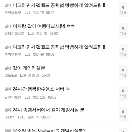
디코하면서 펠월드 공략법 빵빵하게 알려드림 !!
멀티
0
댓글
뛰뛰빵빵뿌
Lv.1
조회 79
08-04
여자랑 같이 여행다닐사람! ㅎㅎ
멀티
0
댓글
플라이퀘스트
Lv.5
조회 70
08-03
디코하면서 펠월드 공략법 빵빵하게 알려드림 !!
멀티
0
댓글
뛰뛰빵빵뿌
Lv.1
조회 49
08-03
같이 게임하실분
멀티
0
댓글
Ddakpul
Lv.9
조회 53
08-03
24시간 행복한수용소 서버
멀티
0
댓글
날씬한레몬
Lv.8
조회 133
08-03
24시 종겜서버에서 같이 게임하실 분
멀티
0
댓글
Du3dn
Lv.13
조회 74
08-03
목소리 좋은 사람들하고 게임하실분?!
멀티