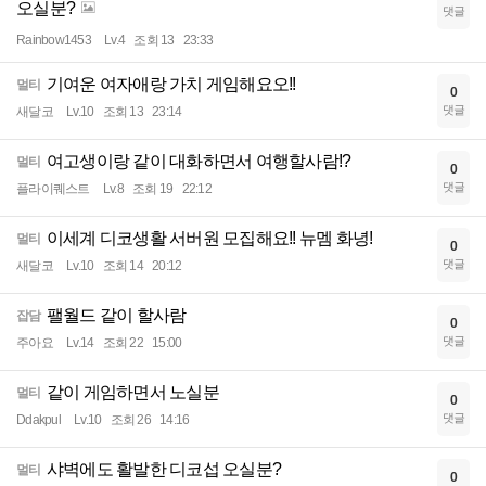
오실분?
댓글
Rainbow1453
Lv.4
조회 13
23:33
기여운 여자애랑 가치 게임해요오!!
멀티
0
댓글
새달코
Lv.10
조회 13
23:14
여고생이랑 같이 대화하면서 여행할사람!?
멀티
0
댓글
플라이퀘스트
Lv.8
조회 19
22:12
이세계 디코생활 서버원 모집해요!! 뉴멤 화녕!
멀티
0
댓글
새달코
Lv.10
조회 14
20:12
팰월드 같이 할사람
잡담
0
댓글
주아요
Lv.14
조회 22
15:00
같이 게임하면서 노실분
멀티
0
댓글
Ddakpul
Lv.10
조회 26
14:16
샤벽에도 활발한 디코섭 오실분?
멀티
0