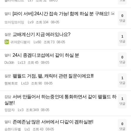
플라이퀘스트
Lv.7
조회 52
08-05
[파이 서버] 24시간 접속 가능! 함께 하실 분 구해요!
멀티
0
댓글
또아잉또이잉
Lv.9
조회 104
08-05
교배계산기 지금 에러있나요?
질문
1
댓글
귀여운디붕이
Lv.60
조회 73
08-05
24시 종겜디코섭에서 같이 하실 분
멀티
0
댓글
Du3dn
Lv.13
조회 45
08-05
팰월드 거점, 팰, 캐릭터 관련 질문이에요!!!
질문
1
댓글
햄볶회로
Lv.13
조회 90
08-05
서버 만들어서 하는중인데 통화하면서 같이 팰월드 하
잡담
1
실분!
댓글
낑깜쟈
Lv.3
조회 349
08-05
존예존남 많은 서버에서 다같이 겜하실분!
멀티
0
댓글
승현디듀벨
Lv.1
조회 43
08-05