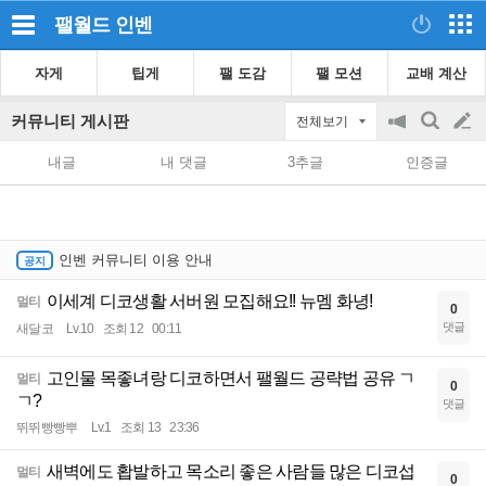
팰월드
인벤
자게
팁게
팰 도감
팰 모션
교배 계산
커뮤니티 게시판
전체보기
공
검
글
지
색
내글
내 댓글
3추글
인증글
on/off
쓰
기
인벤 커뮤니티 이용 안내
이세계 디코생활 서버원 모집해요!! 뉴멤 화녕!
멀티
0
댓글
새달코
Lv.10
조회 12
00:11
고인물 목좋녀랑 디코하면서 팰월드 공략법 공유 ㄱ
멀티
0
ㄱ?
댓글
뛰뛰빵빵뿌
Lv.1
조회 13
23:36
새벽에도 홥발하고 목소리 좋은 사람들 많은 디코섭
멀티
0