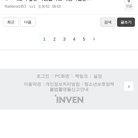
0
댓글
Rainbow1453
Lv.1
조회 63
08-03
최근
다음
검색
글쓰기
1
2
3
4
5
로그인
PC화면
퀵링크
설정
청소년보호정책
이용약관
개인정보처리방침
▲
불법촬영물신고안내
(주)
인
벤