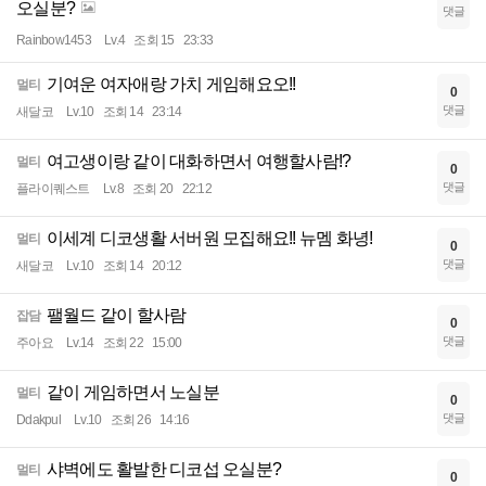
오실분?
댓글
Rainbow1453
Lv.4
조회 15
23:33
기여운 여자애랑 가치 게임해요오!!
멀티
0
댓글
새달코
Lv.10
조회 14
23:14
여고생이랑 같이 대화하면서 여행할사람!?
멀티
0
댓글
플라이퀘스트
Lv.8
조회 20
22:12
이세계 디코생활 서버원 모집해요!! 뉴멤 화녕!
멀티
0
댓글
새달코
Lv.10
조회 14
20:12
팰월드 같이 할사람
잡담
0
댓글
주아요
Lv.14
조회 22
15:00
같이 게임하면서 노실분
멀티
0
댓글
Ddakpul
Lv.10
조회 26
14:16
샤벽에도 활발한 디코섭 오실분?
멀티
0