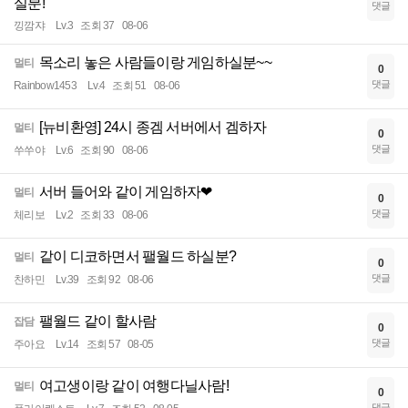
실분!
댓글
낑깜쟈
Lv.3
조회 37
08-06
목소리 놓은 사람들이랑 게임하실분~~
멀티
0
댓글
Rainbow1453
Lv.4
조회 51
08-06
[뉴비환영] 24시 종겜 서버에서 겜하자
멀티
0
댓글
쑤쑤야
Lv.6
조회 90
08-06
서버 들어와 같이 게임하자❤
멀티
0
댓글
체리보
Lv.2
조회 33
08-06
같이 디코하면서 팰월드 하실분?
멀티
0
댓글
찬하민
Lv.39
조회 92
08-06
팰월드 같이 할사람
잡담
0
댓글
주아요
Lv.14
조회 57
08-05
여고생이랑 같이 여행다닐사람!
멀티
0
댓글