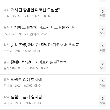
24시간 활발한 디코섭 오실분?
멀티
0
댓글
오징오징어칩
Lv.12
조회 57
08-05
새벽에도 활발한 디코서버 오실분??!
멀티
0
댓글
Rainbow1453
Lv.2
조회 62
08-05
[뉴비환영] 24시간 활발한 디코서버 오실분
멀티
0
댓글
쑤쑤야
Lv.5
조회 72
08-04
존예녀랑 같이 데이트하실분?ㅎㅎ
멀티
0
댓글
플라이퀘스트
Lv.5
조회 53
08-04
팰월드 같이 할사람
잡담
0
댓글
주아요
Lv.14
조회 61
08-04
팰월드 같이 할사람
잡담
0
댓글
주아요
Lv.14
조회 63
08-04