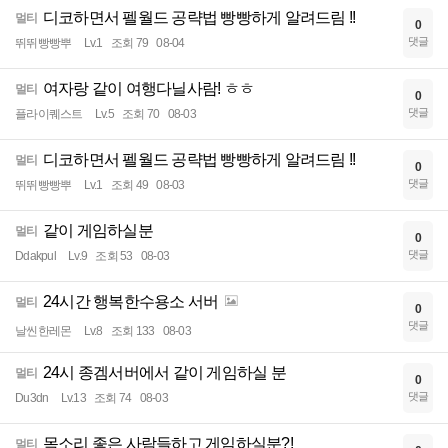
디코하면서 펠월드 공략법 빵빵하게 알려드림 !!
멀티
0
댓글
뛰뛰빵빵뿌
Lv.1
조회 79
08-04
여자랑 같이 여행다닐사람! ㅎㅎ
멀티
0
댓글
플라이퀘스트
Lv.5
조회 70
08-03
디코하면서 펠월드 공략법 빵빵하게 알려드림 !!
멀티
0
댓글
뛰뛰빵빵뿌
Lv.1
조회 49
08-03
같이 게임하실분
멀티
0
댓글
Ddakpul
Lv.9
조회 53
08-03
24시간 행복한수용소 서버
멀티
0
댓글
날씬한레몬
Lv.8
조회 133
08-03
24시 종겜서버에서 같이 게임하실 분
멀티
0
댓글
Du3dn
Lv.13
조회 74
08-03
목소리 좋은 사람들하고 게임하실분?!
멀티