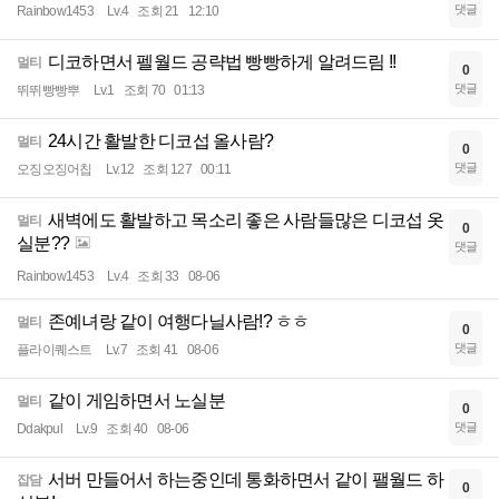
댓글
Rainbow1453
Lv.4
조회 21
12:10
디코하면서 펠월드 공략법 빵빵하게 알려드림 !!
멀티
0
댓글
뛰뛰빵빵뿌
Lv.1
조회 70
01:13
24시간 활발한 디코섭 올사람?
멀티
0
댓글
오징오징어칩
Lv.12
조회 127
00:11
새벽에도 활발하고 목소리 좋은 사람들많은 디코섭 옷
멀티
0
실분??
댓글
Rainbow1453
Lv.4
조회 33
08-06
존예녀랑 같이 여행다닐사람!? ㅎㅎ
멀티
0
댓글
플라이퀘스트
Lv.7
조회 41
08-06
같이 게임하면서 노실분
멀티
0
댓글
Ddakpul
Lv.9
조회 40
08-06
서버 만들어서 하는중인데 통화하면서 같이 팰월드 하
잡담
0