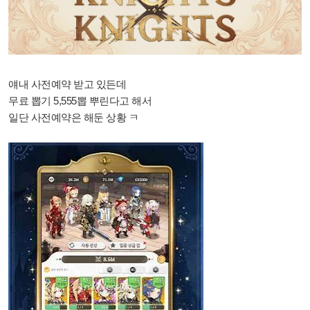
얘내 사전예약 받고 있든데
무료 뽑기 5,555뽑 뿌린다고 해서
일단 사전예약은 해둔 상황 ㅋ