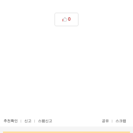
0
추천확인
신고
스팸신고
공유
스크랩