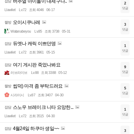
버추얼 아이돌이 대세구나..
잡담
2
댓글
Llawliet
Lv.72
조회 4046
06-17
오이시쿠나레
짤방
3
댓글
Watanabeyou
Lv.85
조회 3738
05-31
듀엣나 캐릭 이쁘던뎅
잡담
1
댓글
Llawliet
Lv.72
조회 3961
05-15
여기 게시판 죽었나봐요
잡담
9
댓글
러브라이브
Lv.88
조회 3388
05-12
씹덕) 마격 좀 부탁드려요
짤방
5
댓글
시라이시
Lv.87
조회 3407
04-30
스노우 브레이크 니타 요망한...
잡담
1
댓글
Llawliet
Lv.72
조회 3515
04-30
4월24일 하쿠아 생일~~
잡담
3