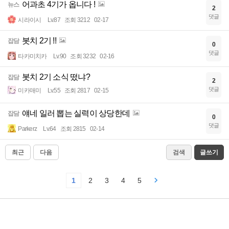
어과초 4기가 옵니다 !
뉴스
2
댓글
시라이시
Lv.87
조회 3212
02-17
봇치 2기 !!
잡담
0
댓글
타카미치카
Lv.90
조회 3232
02-16
봇치 2기 소식 떴냐?
잡담
2
댓글
미카매미
Lv.55
조회 2817
02-15
얘네 일러 뽑는 실력이 상당한데
잡담
0
댓글
Parkerz
Lv.64
조회 2815
02-14
최근
다음
검색
글쓰기
1
2
3
4
5