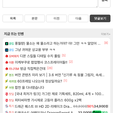
목록
본문
이전
다음
댓글보기
지금 뜨는 인벤
더보기+
[8]
풍월량) 물소는 왜 물소라고 하는거야? 아! 그만 ㅋㅋ 알았어 ㅋㅋ
클립
그냥 귀여운 상교용 부부 ㅋㅋ
클립
[5]
디몬 스킬들 디테일 수치 풀림
오버워치
[2]
이케부쿠로 팝업행사 코스프레이어들!!
이환
[26]
방금 직접찍은건데
리니지M
버전 콘텐츠 미리 보기 | 3.6 버전 「신기루 속 등불 그림자, 속세에 깃든 검의 결심」이 8월 20일에 업데이트됩니다!
명조
[1]
60프레임 나오는데 정상일까요?
레퀴엠
합천 을 다녀왔습니다
여행
[국내 최저가 링크] 가그린 제로 기획세트, 820ml, 4개 + 100ml, 1개
핫딜
피터씨마켓 가시제로 고등어 플러스 600g x2팩
핫딜
드래곤 퀘스트 III HD 2D 리메이크 Dragon Quest III HD 2D Remake
69,800원
50%
34,900원
특가
드래곤소드 어웨이크닝 DragonSword Awakening
33,000원
10%
특가