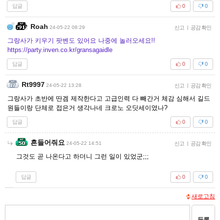
답글
0
0
Roah
24-05-22 08:29
신고
|
공감 확인
그랑사가 키우기 팟벤도 있어요 나중에 놀러오세요!!
https://party.inven.co.kr/gransagaidle
답글
0
0
Rt9997
24-05-22 13:28
신고
|
공감 확인
그랑사가 초반에 딴겜 제작한다고 고급인력 다 빼간거 체감 심해서 길드
원들이랑 단체로 접은거 생각나네 크로노 오딧세이였나?
답글
0
0
흔들어줘요
24-05-22 14:51
신고
|
공감 확인
그것도 곧 나온다고 하더니 그런 일이 있었군;;;
답글
0
0
새로고침
등록