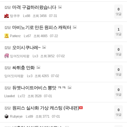
마격 구걸하러왔습니다
잡담
0
댓글
탕쿠쿠
Lv.88
조회 3456
07-31
마비노기로 만든 원피스 캐릭터
잡담
1
댓글
Parkerz
Lv.67
조회 4665
07-22
오이시쿠나레~
잡담
0
댓글
잉여짓의제왕
Lv.3
조회 3852
07-02
싸튀충 만화
잡담
0
댓글
잉여짓의제왕
Lv.3
조회 4265
07-02
듀엣나이트어비스 뽕맛 ㅋㅋ
잡담
0
댓글
Llawliet
Lv.72
조회 3528
07-01
원피스 실사화 가상 캐스팅 (국내편)
잡담
0
댓글
Rubyeye
Lv.89
조회 3771
07-01