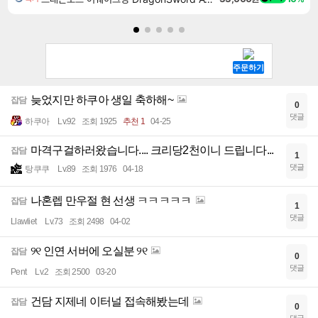
늦었지만 하쿠아 생일 축하해~
잡담
0
댓글
하쿠아
Lv.92
조회 1925
추천 1
04-25
마격구걸하러왔습니다.... 크리당2천이니 드립니다...
잡담
1
댓글
탕쿠쿠
Lv.89
조회 1976
04-18
나혼렙 만우절 현 선생 ㅋㅋㅋㅋㅋ
잡담
1
댓글
Llawliet
Lv.73
조회 2498
04-02
୨୧ 인연 서버에 오실분 ୨୧
잡담
0
댓글
Pent
Lv.2
조회 2500
03-20
건담 지제네 이터널 접속해봤는데
잡담
0
댓글