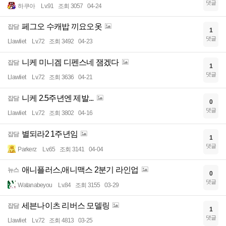
댓글
하쿠아
Lv.91
조회 3057
04-24
페그오 수캐밥 끼요오옷
잡담
1
댓글
Llawliet
Lv.72
조회 3492
04-23
니케 미니겜 디펜스네 잼겠다
잡담
1
댓글
Llawliet
Lv.72
조회 3636
04-21
니케 2.5주년엔 제발...
잡담
0
댓글
Llawliet
Lv.72
조회 3802
04-16
별되라2 1주년임
잡담
1
댓글
Parkerz
Lv.65
조회 3141
04-04
애니플러스,애니맥스 2분기 라인업
뉴스
0
댓글
Watanabeyou
Lv.84
조회 3155
03-29
세븐나이츠 리버스 모델링
잡담
1
댓글
Llawliet
Lv.72
조회 4813
03-25