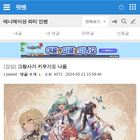
팟벤
애니메이션 파티 인벤
전체보기
공
검
글
지
색
내글
내 댓글
10추글
인증글
on/off
쓰
기
[잡담]
그랑사가 키우기도 나옴
Llawliet
댓글: 4 개
조회:
4072
2024-05-21 15:59:46