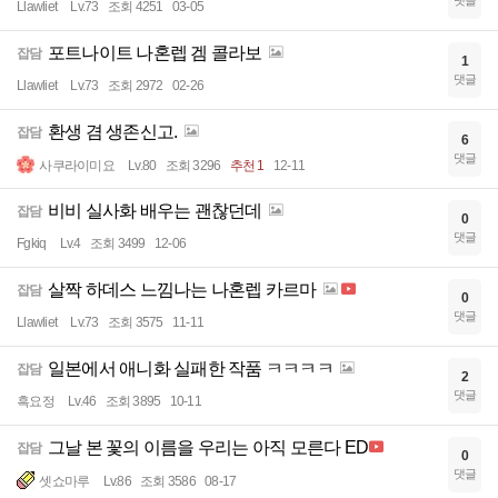
Llawliet
Lv.73
조회 4251
03-05
포트나이트 나혼렙 겜 콜라보
잡담
1
댓글
Llawliet
Lv.73
조회 2972
02-26
환생 겸 생존신고.
잡담
6
댓글
사쿠라이미요
Lv.80
조회 3296
추천 1
12-11
비비 실사화 배우는 괜찮던데
잡담
0
댓글
Fgkiq
Lv.4
조회 3499
12-06
살짝 하데스 느낌나는 나혼렙 카르마
잡담
0
댓글
Llawliet
Lv.73
조회 3575
11-11
일본에서 애니화 실패한 작품 ㅋㅋㅋㅋ
잡담
2
댓글
흑요정
Lv.46
조회 3895
10-11
그날 본 꽃의 이름을 우리는 아직 모른다 ED
잡담
0
댓글
셋쇼마루
Lv.86
조회 3586
08-17