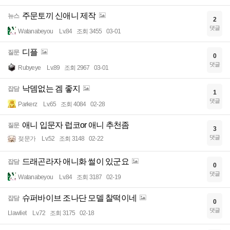
주문토끼 신애니 제작
뉴스
2
댓글
Watanabeyou
Lv.84
조회 3455
03-01
디플
질문
0
댓글
Rubyeye
Lv.89
조회 2967
03-01
낙뎀없는 겜 좋지
잡담
1
댓글
Parkerz
Lv.65
조회 4084
02-28
애니 입문자 럽코or 애니 추천좀
질문
3
댓글
젖문가
Lv.52
조회 3148
02-22
드래곤라자 애니화 썰이 있군요
잡담
0
댓글
Watanabeyou
Lv.84
조회 3187
02-19
슈퍼바이브 조나단 모델 찰떡이네
잡담
0
댓글
Llawliet
Lv.72
조회 3175
02-18