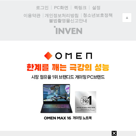
로그인
PC화면
퀵링크
설정
청소년보호정책
이용약관
개인정보처리방침
▲
불법촬영물신고안내
(주)
인
벤