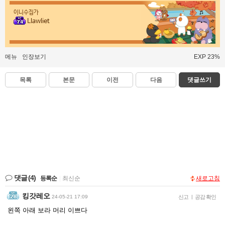
이니수집가
Llawliet
메뉴
인장보기
EXP 23%
목록
본문
이전
다음
댓글쓰기
댓글
(4)
등록순
|
최신순
새로고침
킹갓레오
24-05-21 17:09
신고
|
공감 확인
왼쪽 아래 보라 머리 이쁘다