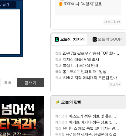
3000이니
·
'여행자' 칭호
새로고침
오늘의 치지직
오늘의 SOOP
26년 7월 팔로우 상승량 TOP 30 - 월간 치지직
잡담
치지직 애플TV 앱 출시
정보
룩삼 니니 초대석 안내
정보
봉누도2 두 번째 티저 - 일상
클립
2026 치지직 이리대회 오픈컵 안내
정보
목록
글쓰기
더보기+
오늘의 팟벤
아스오라 성우 정보 및 출연작 모음
아스오라
아키츠 아키나 성우 정보 및 주요 필모
아스오라
유니버스 채널 특별 코너 | 자신만의 스타일
명조
FF7 외전 세계관, 완결편에 집결
해외겜