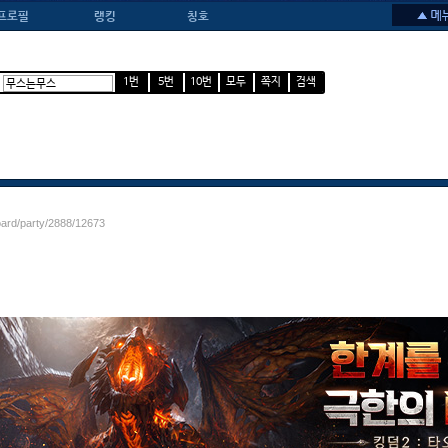
프로필
랭킹
칭호
1번
5번
10번
모두
쪽지
검색
oard/party/2888/12673