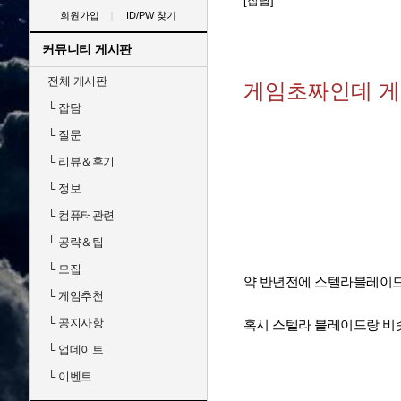
[잡담]
회원가입
ID/PW 찾기
커뮤니티 게시판
전체 게시판
게임초짜인데 게
└
잡담
└
질문
└
리뷰＆후기
└
정보
└
컴퓨터관련
└
공략＆팁
└
모집
약 반년전에 스텔라블레이드
└
게임추천
└
공지사항
혹시 스텔라 블레이드랑 
└
업데이트
└
이벤트