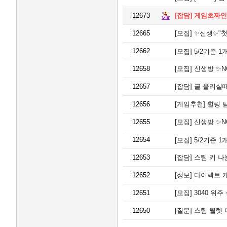
12673
[잡담]
게임초짜인
12665
[모집]
✨신생✨"첫
12662
[모집]
5/2기준 1개월 보이스
12658
[모집]
신생방 ✨NOV
12657
[잡담]
글 올리실때 
12656
[게임추천]
힐링 탐험
12655
[모집]
신생방 ✨NOV
12654
[모집]
5/2기준 1개월 보이스
12653
[잡담]
스팀 키 
12652
[정보]
다이렉트 게임
12651
[모집]
3040 위주 성인
12650
[질문]
스팀 월렛 