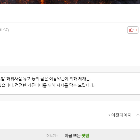
31:37)
공감
비공
0
이전페이지
지금 뜨는
팟벤
더보기+