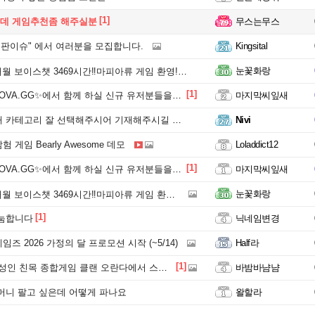
[1]
데 게임추천좀 해주실분
무스는무스
판이슈" 에서 여러분을 모집합니다.
Kingsital
눈꽃화랑
챗 3469시간‼️마피아류 게임 환영!❤️ | 실질 활동 기반 운영 | ✅✨겜생겜사✨✅
[1]
A.GG✨에서 함께 하실 신규 유저분들을 모집합니다!
마지막씨잎새
카테고리 잘 선택해주시어 기재해주시길 바랍니다.
Nivi
 게임 Bearly Awesome 데모
Loladdict12
[1]
A.GG✨에서 함께 하실 신규 유저분들을 모집합니다!
마지막씨잎새
눈꽃화랑
챗 3469시간‼️마피아류 게임 환영!❤️ | 실질 활동 기반 운영 | ✅✨겜생겜사✨✅
[1]
나눔합니다
닉네임변경
즈 2026 가정의 달 프로모션 시작 (~5/14)
Half라
[1]
 친목 종합게임 클랜 오란다에서 스팀게임 유저분을 모집합니다.
바밤바냠냠
머니 팔고 싶은데 어떻게 파나요
왈할라