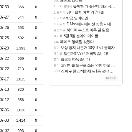
페이즈 감상평
LoL
똘끼형 다 좋은데 해외작업장 도와주는 짓은 좀 아니지않냐?
07-30
리니지 클래식
366
0
장비 올환 이후 약 7개월
검은사막
07-27
544
0
방금 일어난일
리니지M
D.Mon 애니메이션 영웅 시네마틱
오버워치
07-26
553
0
하이퍼 부스트 이후 길 잃은 뉴비분들!
검은사막
8월 9일 썬데이 메이플
메이플
07-25
502
0
페이즈 영애짤 찾았다
LoL
보상 공지 나온거 10추 하니 올리자
07-23
로아
1,393
0
챌린저#77777 저격했습니다!
메이플
07-22
669
0
크로체 따왔습니다
로아
고양이를 도구로 쓰는 인방 하꼬 스트리머 박제합니다.
로아
07-22
713
0
진짜 귀한 삼색화채 찐1등 떳냐 ㅅㅅㅅ
FCO
더보기+
07-17
1,015
0
07-13
820
0
07-12
856
0
07-06
1,026
0
07-03
1,414
0
07-02
993
0