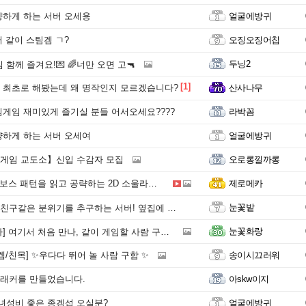
하게 하는 서버 오세용
얼굴에방귀
 같이 스팀겜 ㄱ?
오징오징어칩
두닝2
 함께 즐겨요!💌 🌈너만 오면 고🔫
[1]
최초로 해봤는데 왜 명작인지 모르겠습니다?
산사나무
게임 재미있게 즐기실 분들 어서오세요????
라박꼼
하게 하는 서버 오세여
얼굴에방귀
게임 교도소】신입 수감자 모집
오로롱낄까롱
스 패턴을 읽고 공략하는 2D 소울라이크 BROKEN SOUL
제로메카
눈꽃밭
구같은 분위기를 추구하는 서버! 옆집에 초대합니다.⭐️
눈꽃화랑
 처음 만나, 같이 게임할 사람 구합니다 (증바람 / 스팀 공포 멀티)‼️
겜/친목] ✨우다다 뛰어 놀 사람 구함 ✨
송이시끄러워
래커를 만들었습니다.
아skw이지
 남녀성비 좋은 종겜섭 오실분?
얼굴에방귀