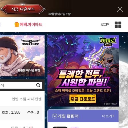
혜택.아이마트
로그인
인
벤
전
체
사
이
트
맵
검
색
인벤 스팀 파티 인벤
조회:
1,388
추천:
0
게임 캘린더
더보기+