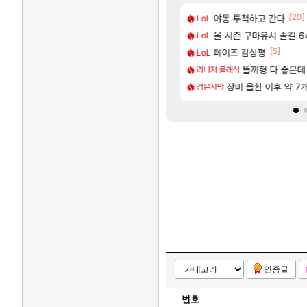
[88]
[20]
곳이 많은것 같습니다
거 10추 하니 올리자
야동 투척하고 간다
아사쿠라 마이 성우 정
아스오라
LoL
[106]
77 저격했습니다!
06 패치노트 (8/5)
올 시즌 구마유시 솔킬 64
아스오라 성우 정보 및
아스오라
LoL
[77]
[1]
[5]
니다
 D램 매출 점유율 7%…글로벌 4위로 부상
페이즈 감상평
아키츠 아키나 성우 정
아스오라
LoL
[239]
 쓰는 인방 하꼬 스트리머 박제합니다.
압박, 메인보드값 오르나
모든 성소 위치 공략 (4
똘끼형 다 좋은데 해외작
비스트
리니지 클래식
[20]
색화채 찐1등 떳냐 ㅅㅅㅅ
2027년 생산분 완판?
스누피냥님
장비 올환 이후 약 7
명조
검은사막
인증글
번호