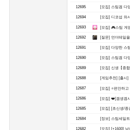
12695
[모집]
스팀겜 다양
12694
[모집]
디코섭 와서
12693
[모집]
🎮스팀 게임
12692
[질문]
언더테일을 
12691
[모집]
다양한 스팀
12690
[모집]
스팀겜 다양
12689
[모집]
신생【종합
12688
[게임추천]
[출시] 보
12687
[모집]
⭐️편안하고 친
12686
[모집]
❤️[겜생겜사] 여기서
12685
[모집]
[초신생/종
12684
[정보]
스팀세일트
12682
[모집]
[+1600]