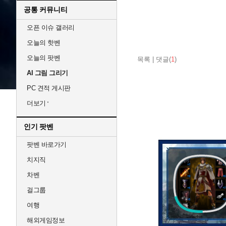
공통 커뮤니티
오픈 이슈 갤러리
오늘의 핫벤
오늘의 팟벤
목록
|
댓글(
1
)
AI 그림 그리기
PC 견적 게시판
더보기
인기 팟벤
팟벤 바로가기
치지직
차벤
걸그룹
여행
해외게임정보