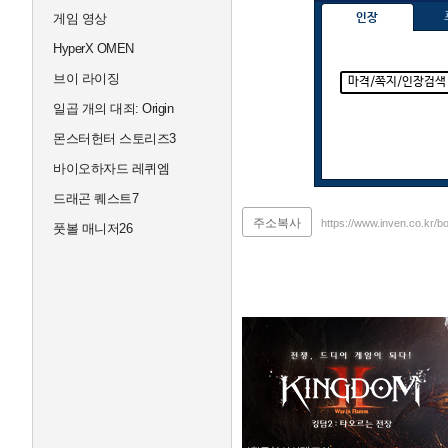
인장
게임 영상
HyperX OMEN
브이 라이징
마격/쪽지/인장검색
일곱 개의 대죄: Origin
몬스터헌터 스토리즈3
바이오하자드 레퀴엠
드래곤 퀘스트7
주소복사
https://www.inven.co.kr/b
풋볼 매니저26