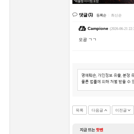
(1)
댓글
등록순
|
최신순
Campione
(2026-06-21 22:
오공 ㄱㄱ
목록
다음글
이전글
지금 뜨는
핫벤