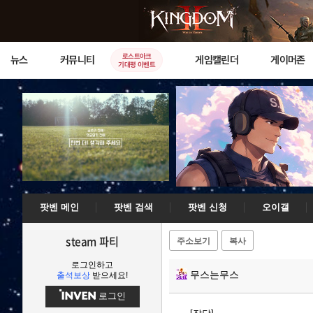
로스트아크
뉴스
커뮤니티
게임캘린더
게이머존
기대평 이벤트
팟벤 메인
팟벤 검색
팟벤 신청
오이갤
steam 파티
주소보기
복사
로그인하고
무스는무스
출석보상
받으세요!
로그인