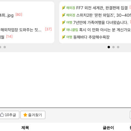
[14]
[
보 및 주요 필모
FF7 외전 세계관, 완결편에 집결
방금 일어난일
해외겜
리니지M
[80]
회..jpg
 출연작 모음
스위치2판 ‘몬헌 와일즈’, 30~40
D.Mon 애니메이션 영웅 시네
해외겜
오버워치
보 및 주요 필모
7년만에 가족여행을 다녀왔습니다.
하이퍼 부스트 이후 길 잃은 뉴
여행
검은사막
[37]
[155]
0개) - 귀환한 영혼 도전과제
업장 도와주는 짓은 좀 아니지않냐?
8월 9일 썬데이 메이플
혹시 이 만화 아시는 분 계신가요
애니클립
메이플
[14]
[1]
개월
동해바다 추암해수욕장
페이즈 영애짤 찾았다
여행
LoL
10추글
즐겨찾기
제목
글쓴이