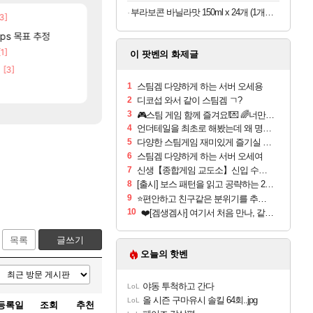
부라보콘 바닐라맛 150ml x 24개 (1개당 1,079원)
3]
[88]
국내에도 이쁜곳이 많은것 같습니다
보상 공지 나온거 10추 하니 올리자
여행
로아
[7]
[106]
fps 목표 추정
마틱
챌린저#77777 저격했습니다!
리싱크드 1.06 패치노트 (8/5)
리싱크드
메이플
[1]
[12]
[77]
비분들!
크로체 따왔습니다
중국 CXMT, D램 매출 점유율 7%…글로벌 4위로
해외겜
로아
이 팟벤의 화제글
[3]
고양이를 도구로 쓰는 인방 하꼬 스트리머 박제합니
AI발 원가 압박, 메인보드값 오르나
해외겜
로아
1
스팀겜 다양하게 하는 서버 오세용
[20]
진짜 귀한 삼색화채 찐1등 떳냐 ㅅㅅㅅ
메모리 3사, 2027년 생산분 완판?
해외겜
FCO
2
디코섭 와서 같이 스팀겜 ㄱ?
3
🎮스팀 게임 함께 즐겨요!💌 🌈너만 오면 고🔫
4
언더테일을 최초로 해봤는데 왜 명작인지 모르겠습니다?
5
다양한 스팀게임 재미있게 즐기실 분들 어서오세요????
6
스팀겜 다양하게 하는 서버 오세여
7
신생【종합게임 교도소】신입 수감자 모집
8
[출시] 보스 패턴을 읽고 공략하는 2D 소울라이크 BROKEN SOUL
9
⭐️편안하고 친구같은 분위기를 추구하는 서버! 옆집에 초대합니다.⭐️
10
❤️[겜생겜사] 여기서 처음 만나, 같이 게임할 사람 구합니다 (증바람 / 스팀 공포 멀티)‼️
목록
글쓰기
오늘의 핫벤
야동 투척하고 간다
LoL
올 시즌 구마유시 솔킬 64회..jpg
LoL
등록일
조회
추천