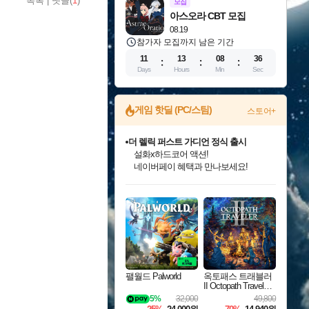
목록
|
댓글(
1
)
모집
아스오라 CBT 모집
08.19
참가자 모집까지 남은 기간
11
13
08
35
Days
Hours
Min
Sec
게임 핫딜 (PC/스팀)
스토어+
더 렐릭 퍼스트 가디언 정식 출시
설화x하드코어 액션!
네이버페이 혜택과 만나보세요!
인벤게임즈 8월 특별 할인!
드래곤소드: 어웨이크닝 입점!
문명 7 특별 할인!
마블 투혼 파이팅 소울즈 정식출시!
귀무자: 검의 길 예약 판매 중!
비스트 오브 리인카네이션 정식 출시!
커세어 코브 출시 기념 할인!
베데스다 40주년 기념 할인 중!
캡콤 프렌차이즈 할인 진행 중!
캡콤 일부 상품 상시 할인
스타워즈 은하계 레이서
로블록스 기프트 카드 공식 입점
인기 퍼블리셔 모음!
스팀으로 만나는 드래곤소드!
조선&고려 DLC 출시 예정
마블 히어로 총 출동&화려한 격투!
10% 할인과
게임프릭 신작 IP
해적'섬'을 발전시키자!
베데스다의 명작들을
몬헌, 바하 등 인기 IP를
몬헌 와일즈 & 드래곤즈 도그마2
인벤게임즈에서 10% 추가 적립
Robux를 가장 안전하고
최대 90% 할인가를 만나보세요!
네이버혜택과 함께 만나보세요!
50%할인&추가 적립까지!
네이버 포인트 혜택까지!
이니&베니 혜택까지!
네이버 혜택가와 함께 예약하세요!
할인&네이버혜택으로 만나보세요!
40주년 프로모션으로 만나보세요!
할인가에 만나보세요!
일부 에디션 상시 할인!
혜택으로 예약 판매 중
편안하게 충전하세요
팰월드 Palworld
옥토패스 트래블러
II Octopath Traveler I
I
5%
32,000
49,800