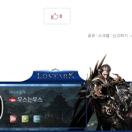
0
공유
스크랩
신고하기
이니수집가
무스는무스