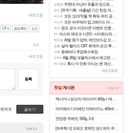
무한대 아난타 유출과 앞으로의 예상 (루머)
섭컬겜
[무무기획 · 새출발] 기간 한정 의뢰 이벤트
명조
새로고침
모든 요리/작물 책 획득 위치 공략 (36개) - 미식가 도전과제
비스트
모든 바우에라 업그레이드 아이템 획득 위치 공략 (89개)
비스트
명조 공식 이모티콘 이벤트 진행해봤습니다! 참여부터 추첨까지????
명조
감
0
공감 확인
신고
라스트 에포크 시즌5 - 서리화신의 분노 티저
PV
AI발 원가 압박, 메인보드값 오르나
해외겜
답글
실버 팰리스 CBT 화제의 순간·후기 모음
실팰
동해바다 추암해수욕장
여행
새로고침
8월 28일 넷플릭스에서 예고편 공개 예정
GTA6
혹시 이 만화 아시는 분 계신가요
애니클립
새로고침
등록
핫딜
게시판
더보기+
멕시카나 닭꼬치 데리야끼 400g + 매콤숯불 450g (100g당 2,410원)
아카페라 디카페인 아메리카노 400ml x 20개 (1개당 1,055원)
맨위로
글쓰기
연양갱 우베맛, 500g, 1개
[하루특가] 오레오 호떡맛 샌드위치 쿠키 랜덤발송, 1개, 1kg
더보기+