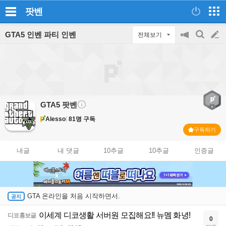
팟벤
GTA5 인벤 파티 인벤
전체보기
공
검
글
지
색
on/off
쓰
기
GTA5
팟벤
Alesso
81명 구독
구독하기
내글
내 댓글
10추글
10추글
인증글
GTA 온라인을 처음 시작하면서.
이세계 디코생활 서버원 모집해요!! 뉴멤 화녕!
디코홍보글
0