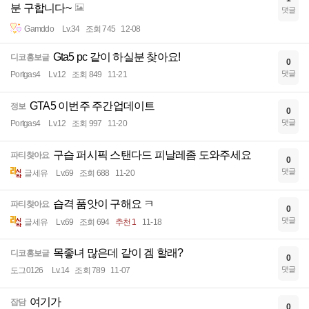
분 구합니다~
댓글
Gamddo
Lv.34
조회 745
12-08
Gta5 pc 같이 하실분 찾아요!
디코홍보글
0
댓글
Portgas4
Lv.12
조회 849
11-21
GTA5 이번주 주간업데이트
정보
0
댓글
Portgas4
Lv.12
조회 997
11-20
구습 퍼시픽 스탠다드 피날레좀 도와주세요
파티찾아요
0
댓글
글세유
Lv.69
조회 688
11-20
습격 품앗이 구해요 ㅋ
파티찾아요
0
댓글
글세유
Lv.69
조회 694
추천 1
11-18
목좋녀 많은데 같이 겜 할래?
디코홍보글
0
댓글
도그0126
Lv.14
조회 789
11-07
여기가
잡담
0