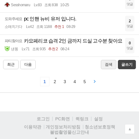
댓글
Sesshomaru
Lv.83
조회 838
10-25
pc 인핸 뉴비 유저 입니다.
도와주세요
2
댓글
소매치기다
Lv.42
조회 1188
추천 1
08-29
카요페리코 습격 2인 금까지 드실 고수분 찾아요
파티찾아요
0
댓글
낸똥
Lv.71
조회 935
추천 2
08-24
최근
다음
검색
글쓰기
1
2
3
4
5
로그인
PC화면
퀵링크
설정
청소년보호정책
이용약관
개인정보처리방침
▲
불법촬영물신고안내