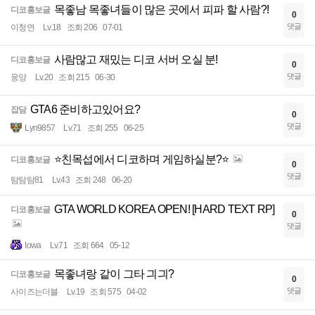
목좋남 목좋녀들이 많은 곳에서 피파 할 사람?!
디코홍보글
0
댓글
이청연
Lv.18
조회 206
07-01
사람많고 재밌는 디코 서버 오실 분!
디코홍보글
0
댓글
웅양
Lv.20
조회 215
06-30
GTA6 준비하고있어요?
잡담
0
댓글
Lyn9857
Lv.71
조회 255
06-25
⭐️친목섭에서 디코하며 게임하실분?⭐️
디코홍보글
0
댓글
탐탐탐81
Lv.43
조회 248
06-20
GTA WORLD KOREA OPEN! [HARD TEXT RP]
디코홍보글
0
댓글
Iowa
Lv.71
조회 664
05-12
목좋녀랑 같이 그타 긔긔?
디코홍보글
0
댓글
사이즈는더블
Lv.19
조회 575
04-02