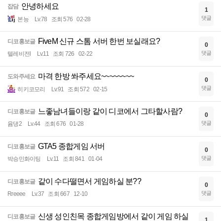
안녕하세요
잡담
1
댓글
본능
Lv.78
조회 576
02-28
FiveM 신규 스톰 서버 한번 보실래요?
디코홍보글
0
댓글
텔레비전l
Lv.11
조회 726
02-22
마격 한방 쏴주세요~~~~~~~~
도와주세요
0
댓글
히키코모리
Lv.91
조회 572
02-15
느좋남녀들이랑 같이 디코에서 그타할사람?
디코홍보글
0
댓글
윰댕2
Lv.44
조회 676
01-28
GTA5 종합게임 서버
디코홍보글
0
댓글
박승민화이팅
Lv.11
조회 841
01-04
같이 수다떨면서 게임하실 분??
디코홍보글
0
댓글
Rreeee
Lv.37
조회 667
12-10
신생 성인친목 종합게임방에서 같이 게임 하실
디코홍보글
1