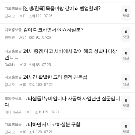
[신생/친목] 목좋녀랑 같이 레벨업할래?
디코홍보글
0
댓글
깅시오
Lv.11
조회 112
07-26
같이 디코하면서 GTA 하실분?
디코홍보글
0
댓글
찬하민
Lv.37
조회 91
07-26
24시 종겜 디코 서버에서 같이 해요 성별나이상
디코홍보글
0
관ㄴㄴ
댓글
Du3dn
Lv.13
조회 88
07-25
24시간 활발한 그타 종겜 친목섭
디코홍보글
0
댓글
깅시오
Lv.10
조회 100
07-22
그타샘들! 뉴비입니다 자동화 사업관련 질문입니
도와주세요
0
다.
댓글
이타이지우
Lv.11
조회 129
07-21
그타하면서 디코하실분 구함
디코홍보글
0
댓글
깅시오
Lv.10
조회 128
07-21