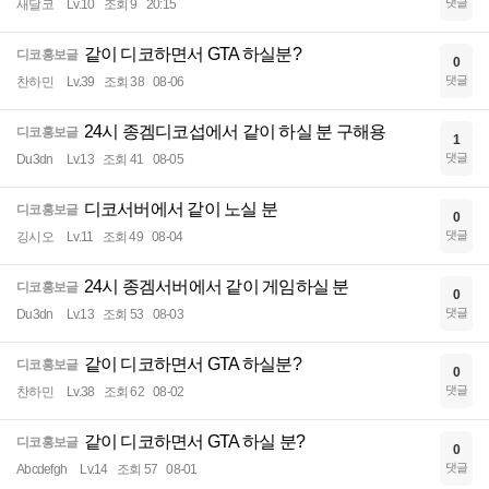
댓글
새달코
Lv.10
조회 9
20:15
같이 디코하면서 GTA 하실분?
디코홍보글
0
댓글
찬하민
Lv.39
조회 38
08-06
24시 종겜디코섭에서 같이 하실 분 구해용
디코홍보글
1
댓글
Du3dn
Lv.13
조회 41
08-05
디코서버에서 같이 노실 분
디코홍보글
0
댓글
깅시오
Lv.11
조회 49
08-04
24시 종겜서버에서 같이 게임하실 분
디코홍보글
0
댓글
Du3dn
Lv.13
조회 53
08-03
같이 디코하면서 GTA 하실분?
디코홍보글
0
댓글
찬하민
Lv.38
조회 62
08-02
같이 디코하면서 GTA 하실 분?
디코홍보글
0
댓글
Abcdefgh
Lv.14
조회 57
08-01