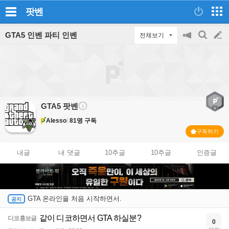
팟벤
GTA5 인벤 파티 인벤
전체보기
공
검
글
지
색
on/off
쓰
기
GTA5
팟벤
Alesso
81명 구독
구독하기
내글
내 댓글
10추글
10추글
인증글
GTA 온라인을 처음 시작하면서.
같이 디코하면서 GTA 하실분?
디코홍보글
0