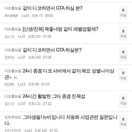
같이 디코하면서 GTA 하실 분?
디코홍보글
0
댓글
Abcdefgh
Lv.14
조회 73
08-01
[신생/친목] 목좋녀랑 같이 레벨업할래?
디코홍보글
0
댓글
깅시오
Lv.11
조회 123
07-26
같이 디코하면서 GTA 하실분?
디코홍보글
0
댓글
찬하민
Lv.37
조회 102
07-26
24시 종겜 디코 서버에서 같이 해요 성별나이상
디코홍보글
0
관ㄴㄴ
댓글
Du3dn
Lv.13
조회 99
07-25
24시간 활발한 그타 종겜 친목섭
디코홍보글
0
댓글
깅시오
Lv.10
조회 111
07-22
그타샘들! 뉴비입니다 자동화 사업관련 질문입니
도와주세요
0
다.
댓글
이타이지우
Lv.11
조회 143
07-21