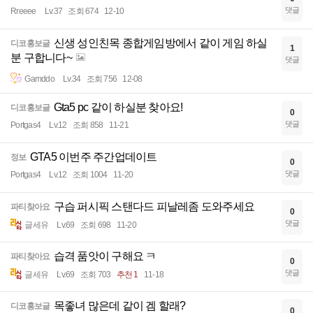
댓글
Rreeee
Lv.37
조회 674
12-10
신생 성인친목 종합게임방에서 같이 게임 하실
디코홍보글
1
분 구합니다~
댓글
Gamddo
Lv.34
조회 756
12-08
Gta5 pc 같이 하실분 찾아요!
디코홍보글
0
댓글
Portgas4
Lv.12
조회 858
11-21
GTA5 이번주 주간업데이트
정보
0
댓글
Portgas4
Lv.12
조회 1004
11-20
구습 퍼시픽 스탠다드 피날레좀 도와주세요
파티찾아요
0
댓글
글세유
Lv.69
조회 698
11-20
습격 품앗이 구해요 ㅋ
파티찾아요
0
댓글
글세유
Lv.69
조회 703
추천 1
11-18
목좋녀 많은데 같이 겜 할래?
디코홍보글
0