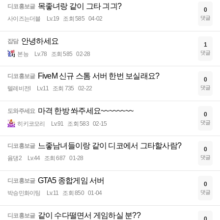
목좋녀랑 같이 그타 긔긔?
디코홍보글
0
댓글
사이즈는더블
Lv.19
조회 585
04-02
안녕하세요
잡담
1
댓글
본능
Lv.78
조회 585
02-28
FiveM 신규 스톰 서버 한번 보실래요?
디코홍보글
0
댓글
텔레비전l
Lv.11
조회 735
02-22
마격 한방 쏴주세요~~~~~~~~
도와주세요
0
댓글
히키코모리
Lv.91
조회 583
02-15
느좋남녀들이랑 같이 디코에서 그타할사람?
디코홍보글
0
댓글
윰댕2
Lv.44
조회 687
01-28
GTA5 종합게임 서버
디코홍보글
0
댓글
박승민화이팅
Lv.11
조회 850
01-04
같이 수다떨면서 게임하실 분??
디코홍보글
0