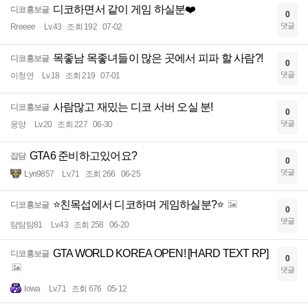
디코하면서 같이 게임 하실분❤️
디코홍보글
0
댓글
Rreeee
Lv.43
조회 192
07-02
목좋남 목좋녀들이 많은 곳에서 피파 할 사람?!
디코홍보글
0
댓글
이청연
Lv.18
조회 219
07-01
사람많고 재밌는 디코 서버 오실 분!
디코홍보글
0
댓글
웅양
Lv.20
조회 227
06-30
GTA6 준비하고있어요?
잡담
0
댓글
Lyn9857
Lv.71
조회 266
06-25
⭐️친목섭에서 디코하며 게임하실분?⭐️
디코홍보글
0
댓글
탐탐탐81
Lv.43
조회 258
06-20
GTA WORLD KOREA OPEN! [HARD TEXT RP]
디코홍보글
0
댓글
Iowa
Lv.71
조회 676
05-12