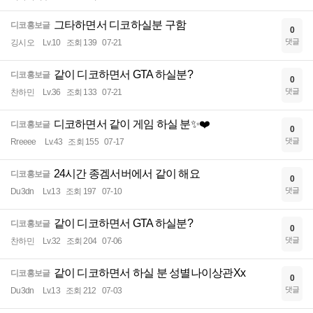
그타하면서 디코하실분 구함
디코홍보글
0
댓글
깅시오
Lv.10
조회 139
07-21
같이 디코하면서 GTA 하실분?
디코홍보글
0
댓글
찬하민
Lv.36
조회 133
07-21
디코하면서 같이 게임 하실 분✨️❤️
디코홍보글
0
댓글
Rreeee
Lv.43
조회 155
07-17
24시간 종겜서버에서 같이 해요
디코홍보글
0
댓글
Du3dn
Lv.13
조회 197
07-10
같이 디코하면서 GTA 하실분?
디코홍보글
0
댓글
찬하민
Lv.32
조회 204
07-06
같이 디코하면서 하실 분 성별나이상관Xx
디코홍보글
0
댓글
Du3dn
Lv.13
조회 212
07-03