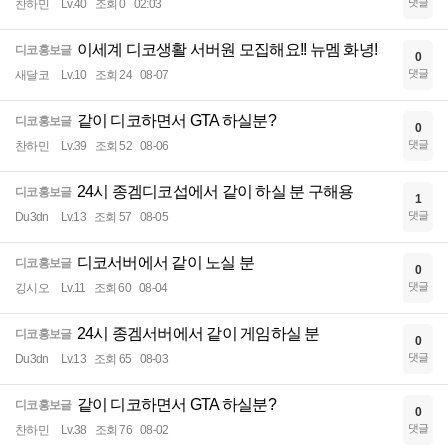
댓글
찬하민
Lv.40
조회 0
02:03
이세계 디코생활 서버원 모집해요!! 뉴멤 화녕!
디코홍보글
0
댓글
새달코
Lv.10
조회 24
08-07
같이 디코하면서 GTA 하실분?
디코홍보글
0
댓글
찬하민
Lv.39
조회 52
08-06
24시 종겜디코섭에서 같이 하실 분 구해용
디코홍보글
1
댓글
Du3dn
Lv.13
조회 57
08-05
디코서버에서 같이 노실 분
디코홍보글
0
댓글
깅시오
Lv.11
조회 60
08-04
24시 종겜서버에서 같이 게임하실 분
디코홍보글
0
댓글
Du3dn
Lv.13
조회 65
08-03
같이 디코하면서 GTA 하실분?
디코홍보글
0
댓글
찬하민
Lv.38
조회 76
08-02