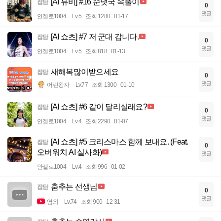
[AI 뮤비] #16 순댓국 속풀이
잡담
0
댓글
안젤로1004
Lv.5
조회 1280
01-17
[AI 쇼츠] #7 저 군대 갑니다.
잡담
0
댓글
안젤로1004
Lv.5
조회 818
01-13
새해복많이받으세요
잡담
0
댓글
어린왕자
Lv.77
조회 1300
01-10
[AI 쇼츠] #6 같이 달리실래요?
잡담
0
댓글
안젤로1004
Lv.4
조회 2290
01-07
[AI 쇼츠] #5 크리스마스 함께 보내요. (Feat.
잡담
0
오버워치 AI 실사화)
댓글
안젤로1004
Lv.4
조회 996
01-02
춤추는 선생님
잡담
0
댓글
염와
Lv.74
조회 900
12-31