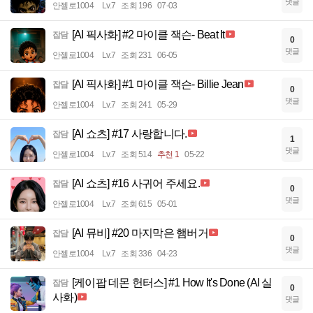
댓글
안젤로1004
Lv.7
조회 196
07-03
[AI 픽사화] #2 마이클 잭슨- Beat It
잡담
0
댓글
안젤로1004
Lv.7
조회 231
06-05
[AI 픽사화] #1 마이클 잭슨- Billie Jean
잡담
0
댓글
안젤로1004
Lv.7
조회 241
05-29
[AI 쇼츠] #17 사랑합니다.
잡담
1
댓글
안젤로1004
Lv.7
조회 514
추천 1
05-22
[AI 쇼츠] #16 사귀어 주세요.
잡담
0
댓글
안젤로1004
Lv.7
조회 615
05-01
[AI 뮤비] #20 마지막은 햄버거
잡담
0
댓글
안젤로1004
Lv.7
조회 336
04-23
[케이팝 데몬 헌터스] #1 How It's Done (AI 실
잡담
0
사화)
댓글