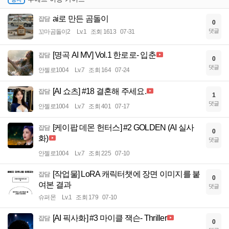
ai로 만든 곰돌이
잡담
0
댓글
꼬마곰돌이2
Lv.1
조회 1613
07-31
[명곡 AI MV] Vol.1 한로로- 입춘
잡담
0
댓글
안젤로1004
Lv.7
조회 164
07-24
[AI 쇼츠] #18 결혼해 주세요.
잡담
1
댓글
안젤로1004
Lv.7
조회 401
07-17
[케이팝 데몬 헌터스] #2 GOLDEN (AI 실사
잡담
0
화)
댓글
안젤로1004
Lv.7
조회 225
07-10
[작업물] LoRA 캐릭터챗에 장면 이미지를 붙
잡담
0
여본 결과
댓글
슈퍼몬
Lv.1
조회 179
07-10
[AI 픽사화] #3 마이클 잭슨- Thriller
잡담
0