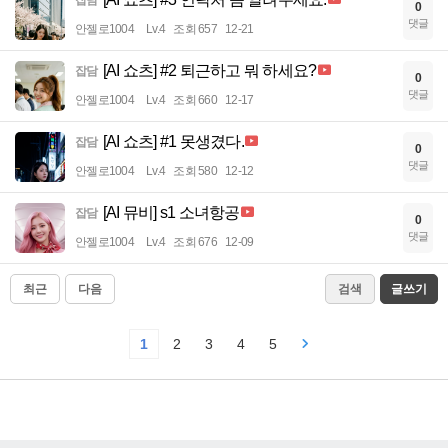
잡담
0
댓글
안젤로1004
Lv.4
조회 657
12-21
[AI 쇼츠] #2 퇴근하고 뭐 하세요?
잡담
0
댓글
안젤로1004
Lv.4
조회 660
12-17
[AI 쇼츠] #1 못생겼다.
잡담
0
댓글
안젤로1004
Lv.4
조회 580
12-12
[AI 뮤비] s1 소녀항공
잡담
0
댓글
안젤로1004
Lv.4
조회 676
12-09
최근
다음
검색
글쓰기
1
2
3
4
5