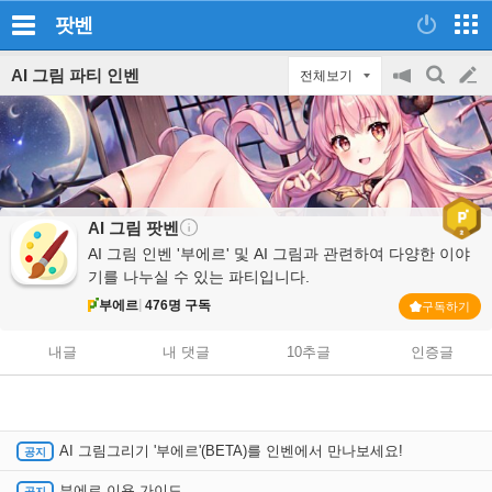
팟벤
AI 그림 파티 인벤
전체보기
공
검
글
지
색
on/off
쓰
기
AI 그림
팟벤
AI 그림 인벤 '부에르' 및 AI 그림과 관련하여 다양한 이야
기를 나누실 수 있는 파티입니다.
부에르
476명 구독
구독하기
내글
내 댓글
10추글
인증글
AI 그림그리기 '부에르'(BETA)를 인벤에서 만나보세요!
부에르 이용 가이드