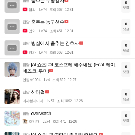
춤추는 수영강사
잡담
0
댓글
염와
Lv.74
조회 667
12-31
춤추는 농구선수
잡담
0
댓글
염와
Lv.74
조회 451
12-31
병실에서 춤추는 간호사
잡담
0
댓글
염와
Lv.74
조회 663
12-31
[AI 쇼츠] #4 코스프레 해주세요. (Feat. 레이,
잡담
0
네즈코, 루미)
댓글
안젤로1004
Lv.4
조회 622
12-27
산타걸
잡담
0
댓글
리샤블레이더
Lv.57
조회 1092
12-26
overwatch
잡담
0
댓글
호잉카
Lv.74
조회 471
12-26
[AI 쇼츠] #3 연락처 좀 알려주세요.