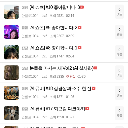
[AI 쇼츠] #10 좋아합니다. 3
잡담
0
댓글
안젤로1004
Lv.5
조회 2521
02-14
[AI 쇼츠] #9 좋아합니다. 2
잡담
0
댓글
안젤로1004
Lv.5
조회 2207
02-09
[AI 쇼츠] #8 좋아합니다. 1
잡담
0
댓글
안젤로1004
Lv.5
조회 1747
02-04
눈물을 마시는 새 Vol.2 (AI 실사화)
잡담
0
댓글
안젤로1004
Lv.5
조회 2335
추천 1
01-30
[AI 뮤비] #18 삼겹살과 소주 한 잔
잡담
0
댓글
안젤로1004
Lv.5
조회 1371
01-26
[AI 뮤비] #17 퇴근길 다코야키
잡담
0
댓글
안젤로1004
Lv.5
조회 1598
01-21