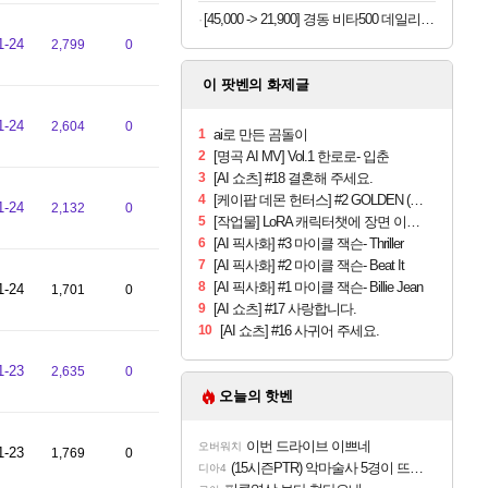
[45,000 -> 21,900] 경동 비타500 데일리스틱 180포
1-24
2,799
0
이 팟벤의 화제글
1-24
2,604
0
1
ai로 만든 곰돌이
2
[명곡 AI MV] Vol.1 한로로- 입춘
3
[AI 쇼츠] #18 결혼해 주세요.
4
[케이팝 데몬 헌터스] #2 GOLDEN (AI 실사화)
1-24
2,132
0
5
[작업물] LoRA 캐릭터챗에 장면 이미지를 붙여본 결과
6
[AI 픽사화] #3 마이클 잭슨- Thriller
7
[AI 픽사화] #2 마이클 잭슨- Beat It
8
[AI 픽사화] #1 마이클 잭슨- Billie Jean
1-24
1,701
0
9
[AI 쇼츠] #17 사랑합니다.
10
[AI 쇼츠] #16 사귀어 주세요.
1-23
2,635
0
오늘의 핫벤
이번 드라이브 이쁘네
오버워치
1-23
1,769
0
(15시즌PTR) 악마술사 5경이 뜨네요
디아4