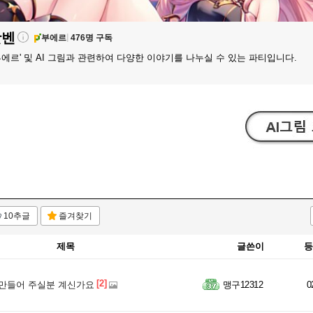
팟벤
부에르
476명 구독
'부에르' 및 AI 그림과 관련하여 다양한 이야기를 나누실 수 있는 파티입니다.
10추글
즐겨찾기
제목
글쓴이
등
[2]
만들어 주실분 계신가요
맹구12312
0