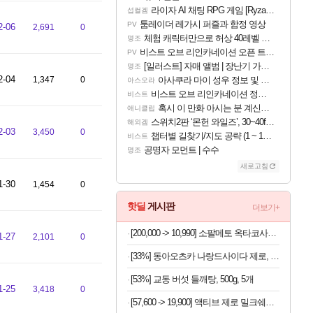
라이자 AI 채팅 RPG 게임 [RyzaChat: AI] 공개
섭컬겜
툼레이더 레가시 퍼즐과 함정 영상
PV
2-06
2,691
0
체험 캐릭터만으로 허상 40레벨 하이와티아 5분 컷!｜에이메스·린네·모니에 명함
명조
비스트 오브 리인카네이션 오픈 트레일러
PV
[일러스트] 자매 앨범 | 장난기 가득한 오후의 공원 (리메이크판)
명조
2-04
1,347
0
아사쿠라 마이 성우 정보 및 주요 필모
아스오라
비스트 오브 리인카네이션 정보/공략글 모음
비스트
혹시 이 만화 아시는 분 계신가요
애니클립
스위치2판 ‘몬헌 와일즈’, 30~40fps 목표 추정
해외겜
2-03
3,450
0
챕터별 길찾기/지도 공략 (1 ~ 12장)
비스트
공명자 모먼트 | 수수
명조
새로고침
1-30
1,454
0
핫딜
게시판
더보기+
[200,000 -> 10,990] 소팔메토 옥타코사놀 포맨 x 2박스
1-27
2,101
0
[33%] 동아오츠카 나랑드사이다 제로, 오리지널, 345ml, 24개
[53%] 교동 버섯 들깨탕, 500g, 5개
1-25
3,418
0
[57,600 -> 19,900] 액티브 제로 밀크쉐이크 250ml x 18개