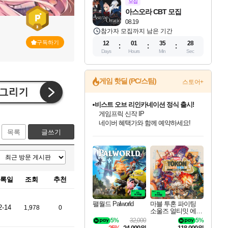
모집
아스오라 CBT 모집
08.19
참가자 모집까지 남은 기간
구독하기
12
01
35
27
Days
Hours
Min
Sec
게임 핫딜 (PC/스팀)
스토어+
비스트 오브 리인카네이션 정식 출시!
게임프릭 신작 IP
네이버 혜택가와 함께 예약하세요!
목록
글쓰기
인벤게임즈 8월 특별 할인!
드래곤소드: 어웨이크닝 입점!
문명 7 특별 할인!
귀무자: 검의 길 예약 판매 중!
커세어 코브 출시 기념 할인!
더 렐릭 퍼스트 가디언 정식 출시
베데스다 40주년 기념 할인 중!
마블 투혼 파이팅 소울즈 예약 판매 중!
캡콤 프렌차이즈 할인 진행 중!
캡콤 일부 상품 상시 할인
스타워즈 은하계 레이서
로블록스 기프트 카드 공식 입점
인기 퍼블리셔 모음!
스팀으로 만나는 드래곤소드!
조선&고려 DLC 출시 예정
10% 할인과
해적'섬'을 발전시키자!
설화x하드코어 액션!
베데스다의 명작들을
마블 히어로 총 출동&화려한 격투!
몬헌, 바하 등 인기 IP를
몬헌 와일즈 & 드래곤즈 도그마2
인벤게임즈에서 10% 추가 적립
Robux를 가장 안전하고
최대 90% 할인가를 만나보세요!
네이버혜택과 함께 만나보세요!
50%할인&추가 적립까지!
이니&베니 혜택까지!
할인&네이버혜택으로 만나보세요!
네이버페이 혜택과 만나보세요!
40주년 프로모션으로 만나보세요!
네이버 포인트 혜택까지!
할인가에 만나보세요!
일부 에디션 상시 할인!
혜택으로 예약 판매 중
편안하게 충전하세요
록일
조회
추천
팰월드 Palworld
마블 투혼 파이팅
2-14
1,978
0
소울즈 얼티밋 에디
션 예약구매 MARV
5%
32,000
5%
EL Tokon Fighting S