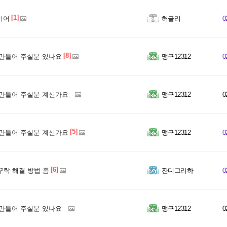
[1]
이어
허글리
0
[8]
만들어 주실분 있나요
맹구12312
0
만들어 주실분 계신가요
맹구12312
0
[5]
만들어 주실분 계신가요
맹구12312
0
[6]
손꾸락 해결 방법 좀
잔디그리하
0
만들어 주실분 있나요
맹구12312
0