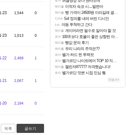
퍼클영상 보다 현타오네
로아
이적자 숙코 시ㅡ발련아
메이플
빵 가격이 24500원 이라길래 결제 취소하고 나왔다
1-23
1,544
0
메이플
Ssf 정의를 내려 버린 디시인
디아4
야동 투척하고 간다
LoL
게이머라면 필수로 알아야 할 것
메이플
1-23
1,013
0
100:8 보다 효율이 좋은 상향된 아제나 ㄷㄷ
로아
빵값 문의 후기
메이플
우리 나라의 주적은??
메이플
벨가 하드 찐 투력컷
로아
1-22
2,489
1
벨가르딘 나이트메어 TOP 10 직업별 분포
로아
챌린저#77777 저격했습니다!
메이플
벨가르딘 맛본 시점 민심 췤
로아
더보기+
1-21
2,067
1
1-20
2,184
0
목록
글쓰기