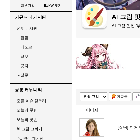
회원가입
ID/PW 찾기
AI 그림
커뮤니티 게시판
AI 그림 인벤 
전체 게시판
└
잡담
└
아도르
└
정보
└
공지
└
질문
공통 커뮤니티
인증글
오픈 이슈 갤러리
오늘의 핫벤
이미지
오늘의 팟벤
[잡담]
이거 
AI 그림 그리기
PC 견적 게시판