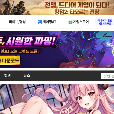
X
최대 90% 할인
라이브/영상
게이밍/IT
게임스토어
8월 프로모션
핫벤
뉴스