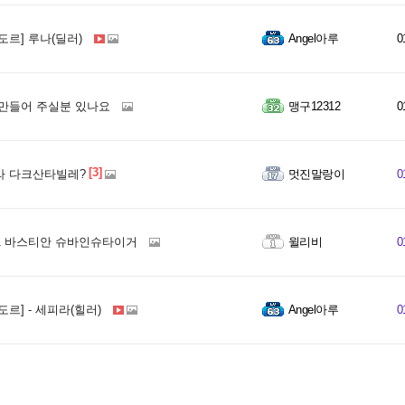
도르] 루나(딜러)
Angel아루
0
만들어 주실분 있나요
맹구12312
0
[3]
 다크산타빌레?
멋진말랑이
0
31 바스티안 슈바인슈타이거
윌리비
0
도르] - 세피라(힐러)
Angel아루
0