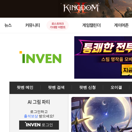
로스트아크
뉴스
커뮤니티
게임캘린더
게이머존
기대평 이벤트
팟벤 메인
팟벤 검색
팟벤 신청
오이갤
AI 그림 파티
로그인하고
출석보상
받으세요!
로그인