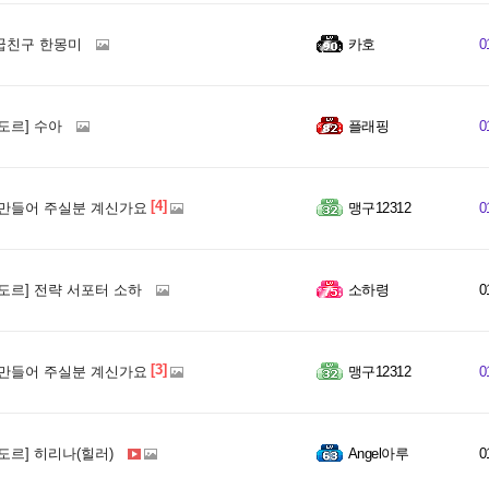
꿉친구 한몽미
카호
0
도르] 수아
플래핑
0
[4]
만들어 주실분 계신가요
맹구12312
0
도르] 전략 서포터 소하
소하령
0
[3]
만들어 주실분 계신가요
맹구12312
0
도르] 히리나(힐러)
Angel아루
0