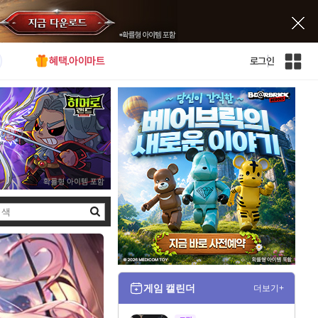
혜택.아이마트
로그인
인
벤
전
체
사
이
트
맵
검
색
게임 캘린더
더보기+