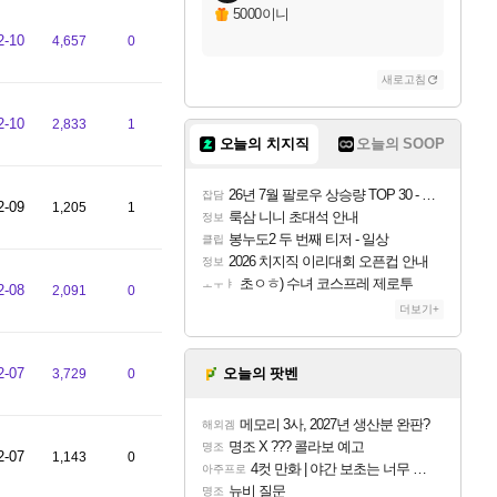
5000이니
2-10
4,657
0
새로고침
2-10
2,833
1
오늘의 치지직
오늘의 SOOP
26년 7월 팔로우 상승량 TOP 30 - 월간 치지직
잡담
2-09
1,205
1
룩삼 니니 초대석 안내
정보
봉누도2 두 번째 티저 - 일상
클립
2026 치지직 이리대회 오픈컵 안내
정보
초ㅇㅎ) 수녀 코스프레 제로투
ㅗㅜㅑ
2-08
2,091
0
더보기+
2-07
오늘의 팟벤
3,729
0
메모리 3사, 2027년 생산분 완판?
해외겜
명조 X ??? 콜라보 예고
명조
2-07
1,143
0
4컷 만화 | 야간 보초는 너무 힘들어
아주프로
뉴비 질문
명조