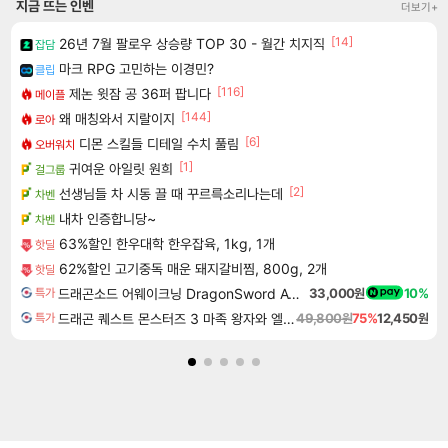
지금 뜨는 인벤
더보기+
[14]
26년 7월 팔로우 상승량 TOP 30 - 월간 치지직
잡담
마크 RPG 고민하는 이경민?
클립
[116]
제논 윗잠 공 36퍼 팝니다
메이플
[144]
왜 매칭와서 지랄이지
로아
[6]
디몬 스킬들 디테일 수치 풀림
오버워치
[1]
귀여운 아일릿 원희
걸그룹
[2]
선생님들 차 시동 끌 때 꾸르륵소리나는데
차벤
내차 인증합니당~
차벤
63%할인 한우대학 한우잡육, 1kg, 1개
핫딜
62%할인 고기중독 매운 돼지갈비찜, 800g, 2개
핫딜
드래곤소드 어웨이크닝 DragonSword Awakening
33,000원
10%
특가
드래곤 퀘스트 몬스터즈 3 마족 왕자와 엘프의 여행 Dragon Quest Monsters The Dark Prince
49,800원
75%
12,450원
특가