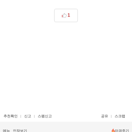
1
추천확인
신고
스팸신고
공유
스크랩
메뉴
인장보기
마격주기