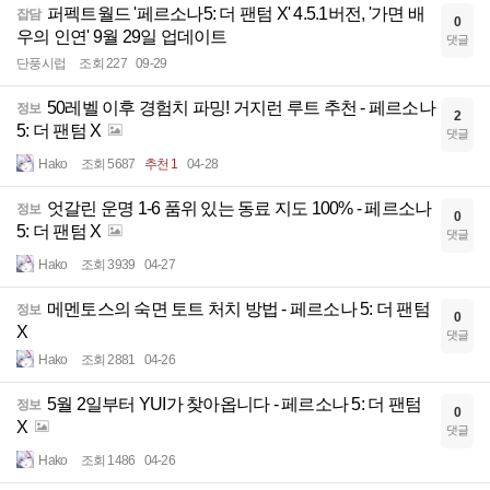
퍼펙트월드 '페르소나5: 더 팬텀 X' 4.5.1버전, '가면 배
잡담
0
우의 인연' 9월 29일 업데이트
댓글
단풍시럽
조회 227
09-29
50레벨 이후 경험치 파밍! 거지런 루트 추천 - 페르소나
정보
2
5: 더 팬텀 X
댓글
Hako
조회 5687
추천 1
04-28
엇갈린 운명 1-6 품위 있는 동료 지도 100% - 페르소나
정보
0
5: 더 팬텀 X
댓글
Hako
조회 3939
04-27
메멘토스의 숙면 토트 처치 방법 - 페르소나 5: 더 팬텀
정보
0
X
댓글
Hako
조회 2881
04-26
5월 2일부터 YUI가 찾아옵니다 - 페르소나 5: 더 팬텀
정보
0
X
댓글
Hako
조회 1486
04-26