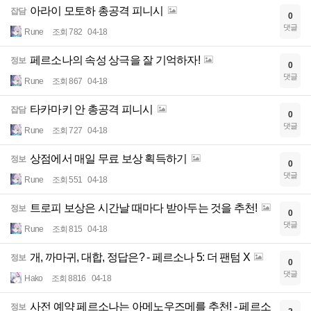
아라이 모토하 총공격 피니시
잡담
0
댓글
Rune
조회 782
04-18
페르소나의 속성 상극을 잘 기억하자!
정보
0
댓글
Rune
조회 867
04-18
타카마키 안 총공격 피니시
잡담
0
댓글
Rune
조회 727
04-18
상점에서 매일 무료 보상 획득하기
정보
0
댓글
Rune
조회 551
04-18
트로피 보상은 시간날 때마다 받아두는 것을 추천!
정보
0
댓글
Rune
조회 815
04-18
개, 까마귀, 대합, 정답은? - 페르소나 5: 더 팬텀 X
정보
0
댓글
Hako
조회 8816
04-18
사전 예약 페르소나는 아메노우즈메를 추천! - 페르소
정보