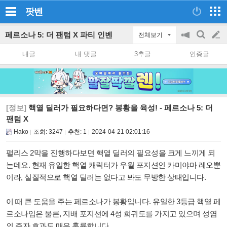
팟벤
페르소나 5: 더 팬텀 X 파티 인벤
전체보기
공
검
글
지
색
내글
내 댓글
3추글
인증글
on/off
쓰
기
[정보]
핵열 딜러가 필요하다면? 봉황을 육성! - 페르소나 5: 더
팬텀 X
Hako
조회:
3247
추천:
1
2024-04-21 02:01:16
팰리스 2막을 진행하다보면 핵열 딜러의 필요성을 크게 느끼게 되
는데요. 현재 유일한 핵열 캐릭터가 우월 포지션인 카미야마 레오뿐
이라, 실질적으로 핵열 딜러는 없다고 봐도 무방한 상태입니다.
이 때 큰 도움을 주는 페르소나가 봉황입니다. 유일한 3등급 핵열 페
르소나임은 물론, 지배 포지션에 4성 희귀도를 가지고 있으며 성염
의 존자 효과도 매우 훌륭합니다.