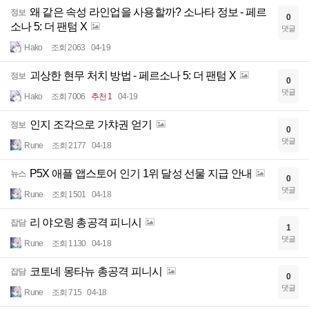
왜 같은 속성 라인업을 사용할까? 소나타 정보 - 페르
정보
0
소나 5: 더 팬텀 X
댓글
Hako
조회 2063
04-19
괴상한 현무 처치 방법 - 페르소나 5: 더 팬텀 X
정보
0
댓글
Hako
조회 7006
추천 1
04-19
인지 조각으로 가챠권 얻기
정보
0
댓글
Rune
조회 2177
04-18
P5X 애플 앱스토어 인기 1위 달성 선물 지급 안내
뉴스
0
댓글
Rune
조회 1501
04-18
리 야오링 총공격 피니시
잡담
1
댓글
Rune
조회 1130
04-18
코토네 몽타뉴 총공격 피니시
잡담
0
댓글
Rune
조회 715
04-18