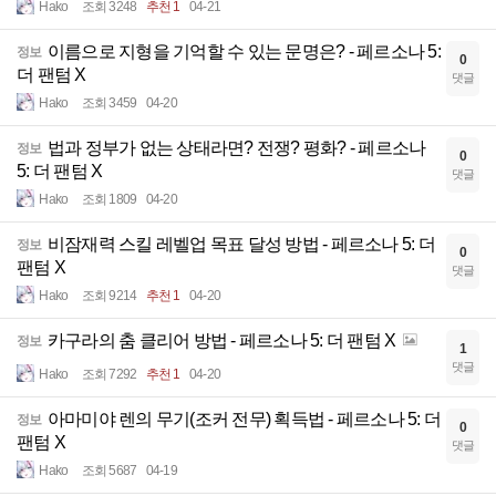
Hako
조회 3248
추천 1
04-21
이름으로 지형을 기억할 수 있는 문명은? - 페르소나 5:
정보
0
더 팬텀 X
댓글
Hako
조회 3459
04-20
법과 정부가 없는 상태라면? 전쟁? 평화? - 페르소나
정보
0
5: 더 팬텀 X
댓글
Hako
조회 1809
04-20
비잠재력 스킬 레벨업 목표 달성 방법 - 페르소나 5: 더
정보
0
팬텀 X
댓글
Hako
조회 9214
추천 1
04-20
카구라의 춤 클리어 방법 - 페르소나 5: 더 팬텀 X
정보
1
댓글
Hako
조회 7292
추천 1
04-20
아마미야 렌의 무기(조커 전무) 획득법 - 페르소나 5: 더
정보
0
팬텀 X
댓글
Hako
조회 5687
04-19