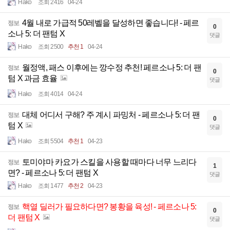
Hako
조회 2416
04-24
4월 내로 가급적 50레벨을 달성하면 좋습니다! - 페르
정보
0
소나 5: 더 팬텀 X
댓글
Hako
조회 2500
추천 1
04-24
월정액, 패스 이후에는 깡수정 추천! 페르소나 5: 더 팬
정보
0
텀 X 과금 효율
댓글
Hako
조회 4014
04-24
대체 어디서 구해? 주 계시 파밍처 - 페르소나 5: 더 팬
정보
0
텀 X
댓글
Hako
조회 5504
추천 1
04-23
토미야마 카요가 스킬을 사용할 때마다 너무 느리다
정보
1
면? - 페르소나 5: 더 팬텀 X
댓글
Hako
조회 1477
추천 2
04-23
핵열 딜러가 필요하다면? 봉황을 육성! - 페르소나 5:
정보
0
더 팬텀 X
댓글