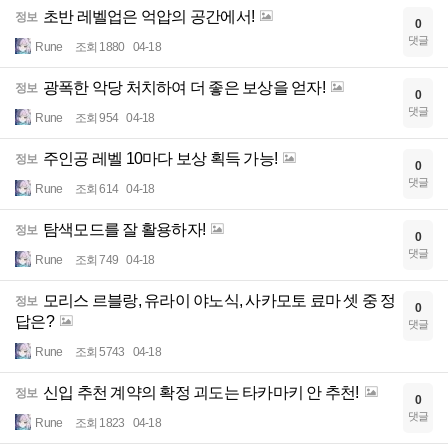
초반 레벨업은 억압의 공간에서!
정보
0
댓글
Rune
조회 1880
04-18
광폭한 악당 처치하여 더 좋은 보상을 얻자!
정보
0
댓글
Rune
조회 954
04-18
주인공 레벨 10마다 보상 획득 가능!
정보
0
댓글
Rune
조회 614
04-18
탐색모드를 잘 활용하자!
정보
0
댓글
Rune
조회 749
04-18
모리스 르블랑, 유라이 야노식, 사카모토 료마 셋 중 정
정보
0
답은?
댓글
Rune
조회 5743
04-18
신입 추천 계약의 확정 괴도는 타카마키 안 추천!
정보
0
댓글
Rune
조회 1823
04-18