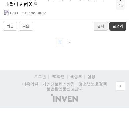
2
나 5: 더 팬텀 X
댓글
Hako
조회 2785
04-18
최근
다음
검색
글쓰기
1
2
로그인
PC화면
퀵링크
설정
청소년보호정책
이용약관
개인정보처리방침
▲
불법촬영물신고안내
(주)
인
벤