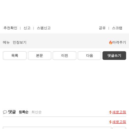
추천확인
신고
스팸신고
공유
스크랩
메뉴
인장보기
마격주기
목록
본문
이전
다음
댓글쓰기
댓글
등록순
|
최신순
새로고침
새로고침