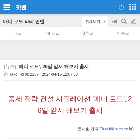
팟벤
매너 로드 파티 인벤
전체보기
공
검
글
지
색
내글
내 댓글
3추글
인증글
on/off
쓰
기
[뉴스]
'매너 로드', 26일 앞서 해보기 출시
Hako
조회:
2287
2024-04-16 12:07:58
중세 전략 건설 시뮬레이션 '매너 로드', 2
6일 앞서 해보기 출시
윤서호 기자 (
Ruudi@inven.co.kr
)