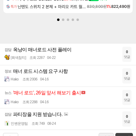
닌텐도 스위치 2 본체 + 마리오 카트 월드 + 슈퍼 마리오 파티 잼버리 닌텐도 스위치 2 에디션 + 잼버리 TV 번들
830,800원
1%
822,490원
특가
옥냥이 매너로드 사전 플레이
잡담
0
댓글
[회색참치]
조회 2287
04-22
매너 로드 시스템 요구 사항
정보
0
댓글
Hako
조회 2006
04-16
'매너 로드', 26일 앞서 해보기 출시
뉴스
0
댓글
Hako
조회 2288
04-16
파티장을 지원 받습니다.
잡담
0
댓글
인벤운영팀
조회 749
08-24