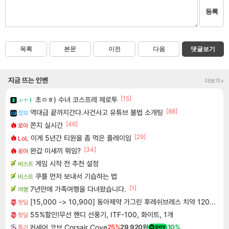
등록
목록
본문
이전
다음
댓글보기
지금 뜨는 인벤
더보기+
[15]
초ㅇㅎ) 수녀 코스프레 제로투
ㅗㅜㅑ
[88]
역대급 끝까지간다.사건사고 유튜브 불법 소개팅
정보
[46]
쫀지 실시간
로아
[29]
이게 5년간 티원을 좀 먹은 플레이임
LoL
[34]
완갑 이새끼 뭐임?
로아
게임 시작 전 추천 설정
비스트
쿠를 먼저 보내서 기습하는 법
비스트
[1]
7년만에 가족여행을 다녀왔습니다.
여행
[15,000 -> 10,900] 동아제약 가그린 후레쉬브레스 치약 120g 3개
핫딜
55%할인!무선 핸디 선풍기, ITF-100, 화이트, 1개
핫딜
커세어 코브 Corsair Cove
25%
29,920원
10%
특가