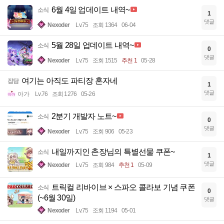
6월 4일 업데이트 내역~
소식
1
댓글
Nexoder
Lv.75
조회 1364
06-04
5월 28일 업데이트 내역~
소식
0
댓글
Nexoder
Lv.75
조회 1515
추천 1
05-28
여기는 아직도 파티장 혼자네
잡담
1
댓글
아가
Lv.76
조회 1276
05-26
2분기 개발자 노트~
소식
0
댓글
Nexoder
Lv.75
조회 906
05-23
내일까지인 촌장님의 특별선물 쿠폰~
소식
1
댓글
Nexoder
Lv.75
조회 984
추천 1
05-09
트릭컬 리바이브 × 스파오 콜라보 기념 쿠폰
소식
0
(~6월 30일)
댓글
Nexoder
Lv.75
조회 1194
05-01