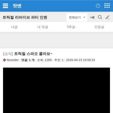
팟벤
트릭컬 리바이브 파티 인벤
전체보기
공
검
글
지
색
내글
내 댓글
3추글
인증글
on/off
쓰
기
[소식]
트릭컬 스파오 콜라보~
Nexoder
댓글: 1 개
조회:
1260
추천:
1
2026-04-23 19:58:33