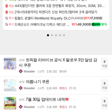
44%할인!가든 플라워 3겹 천연펄프 화장지, 30cm, 30M, 30롤, 2팩
핫딜
[16시59분까지] 하겐다즈 신상 파인트/멀티바 3개 골라담기
핫딜
림월드 로열티 RimWorld Royalty DLC
21,500원
20%
17,200원
특가
드래곤소드 어웨이크닝 디럭스 에디션 DragonSword Awakening Deluxe Edition
10%
49,500원
10%
특가
트릭컬 리바이브 공식 X 팔로우 3만 달성 감
소식
0
사 쿠폰
댓글
Nexoder
Lv.75
조회 162
08-08
여름나기 쿠폰
소식
0
댓글
Nexoder
Lv.75
조회 403
추천 1
07-31
7월 30일 업데이트 내역
소식
0
댓글
Nexoder
Lv.75
조회 408
추천 1
07-31