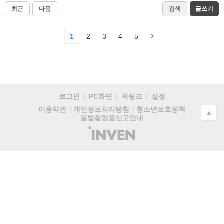
최근
다음
검색
글쓰기
1
2
3
4
5
로그인
PC화면
퀵링크
설정
청소년보호정책
이용약관
개인정보처리방침
▲
불법촬영물신고안내
(주)
인
벤