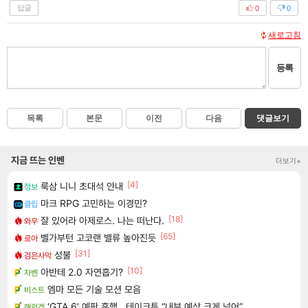
답글
0
0
새로고침
등록
목록
본문
이전
다음
댓글보기
지금 뜨는 인벤
더보기+
[4]
룩삼 니니 초대석 안내
정보
마크 RPG 고민하는 이경민?
클립
[18]
잘 있어라 아제로스. 나는 떠난다.
와우
[65]
벨가부턴 고코랜 밸류 높아진듯
로아
[31]
성불
검은사막
[10]
아반테 2.0 자연흡기?
차벤
엠마 모든 기술 모션 모음
비스트
‘GTA 6’ 예판 흥행…테이크투 “내부 예상 크게 넘어”
해외겜