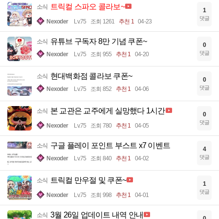
트릭컬 스파오 콜라보~
소식
1
댓글
Nexoder
Lv.75
조회 1261
추천 1
04-23
유튜브 구독자 8만 기념 쿠폰~
소식
0
댓글
Nexoder
Lv.75
조회 955
추천 1
04-20
현대백화점 콜라보 쿠폰~
소식
0
댓글
Nexoder
Lv.75
조회 852
추천 1
04-06
본 교관은 교주에게 실망했다 1시간
소식
0
댓글
Nexoder
Lv.75
조회 780
추천 1
04-05
구글 플레이 포인트 부스트 x7 이벤트
소식
4
댓글
Nexoder
Lv.75
조회 840
추천 1
04-02
트릭컬 만우절 및 쿠폰~
소식
1
댓글
Nexoder
Lv.75
조회 998
추천 1
04-01
3월 26일 업데이트 내역 안내
소식
0