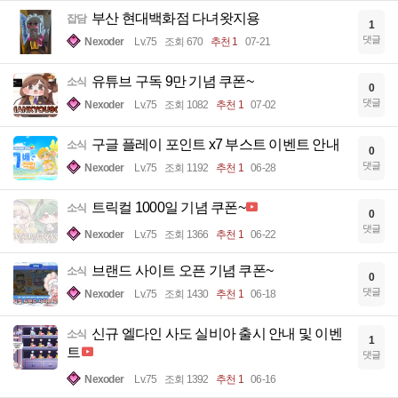
부산 현대백화점 다녀왓지용
잡담
1
댓글
Nexoder
Lv.75
조회 670
추천 1
07-21
유튜브 구독 9만 기념 쿠폰~
소식
0
댓글
Nexoder
Lv.75
조회 1082
추천 1
07-02
구글 플레이 포인트 x7 부스트 이벤트 안내
소식
0
댓글
Nexoder
Lv.75
조회 1192
추천 1
06-28
트릭컬 1000일 기념 쿠폰~
소식
0
댓글
Nexoder
Lv.75
조회 1366
추천 1
06-22
브랜드 사이트 오픈 기념 쿠폰~
소식
0
댓글
Nexoder
Lv.75
조회 1430
추천 1
06-18
신규 엘다인 사도 실비아 출시 안내 및 이벤
소식
1
트
댓글
Nexoder
Lv.75
조회 1392
추천 1
06-16