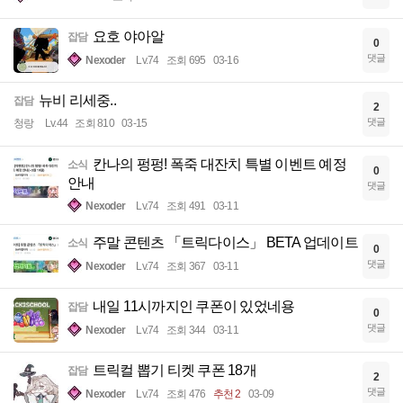
요호 야아알
잡담
0
댓글
Nexoder
Lv.74
조회 695
03-16
뉴비 리세중..
잡담
2
댓글
청랑
Lv.44
조회 810
03-15
칸나의 펑펑! 폭죽 대잔치 특별 이벤트 예정
소식
0
안내
댓글
Nexoder
Lv.74
조회 491
03-11
주말 콘텐츠 「트릭다이스」 BETA 업데이트
소식
0
댓글
Nexoder
Lv.74
조회 367
03-11
내일 11시까지인 쿠폰이 있었네용
잡담
0
댓글
Nexoder
Lv.74
조회 344
03-11
트릭컬 뽑기 티켓 쿠폰 18개
잡담
2
댓글
Nexoder
Lv.74
조회 476
추천 2
03-09