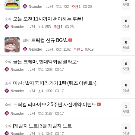
댓글
Nexoder
Lv.74
조회 732
추천 1
03-26
오늘 오전 11시까지 써야하는 쿠폰!
소식
0
댓글
Nexoder
Lv.74
조회 853
추천 1
03-26
트릭컬 신규 BGM..
잡담
0
댓글
Nexoder
Lv.74
조회 1162
추천 1
03-19
골든 크레마, 현대백화점 콜라보~
소식
0
댓글
Nexoder
Lv.74
조회 1203
03-17
미션 : 발자국 따라가기 1탄 (퀴즈 이벤트~)
소식
0
댓글
Nexoder
Lv.74
조회 1392
03-17
트릭컬 리바이브 2.5주년 사전예약 이벤트
소식
1
댓글
Nexoder
Lv.74
조회 3187
03-17
[개발자 노트] 3월 개발자 노트
소식
0
댓글
Nexoder
Lv.74
조회 1347
03-17