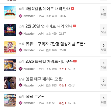
3월 5일 업데이트 내역 안내
소식
0
댓글
Nexoder
Lv.74
조회 400
03-06
2월 26일 업데이트 내역 안내
소식
0
댓글
Nexoder
Lv.74
조회 469
02-27
유튜브 구독자 7만명 달성기념 쿠폰~
소식
0
댓글
Nexoder
Lv.74
조회 696
02-18
2026 트릭컬 어워드~ 및 쿠폰
소식
0
댓글
Nexoder
Lv.74
조회 978
추천 1
02-16
잉클 테극 패러디 모음~
잡담
0
댓글
Nexoder
Lv.74
조회 893
추천 1
02-14
설날 쿠폰~
소식
0
댓글
Nexoder
Lv.74
조회 551
추천 1
02-14