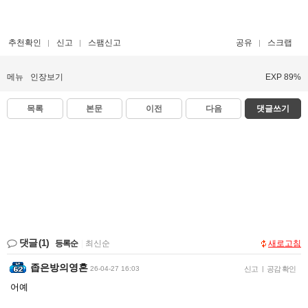
추천확인
신고
스팸신고
공유
스크랩
메뉴
인장보기
EXP 89%
목록
본문
이전
다음
댓글쓰기
댓글
(1)
등록순
|
최신순
새로고침
좁은방의영혼
26-04-27 16:03
신고
|
공감 확인
어예