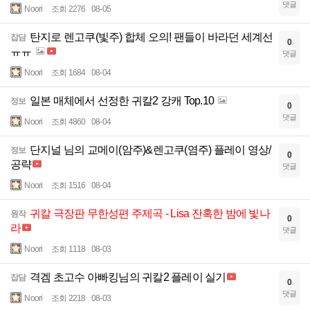
댓글
Noori
조회 2276
08-05
탄지로 렌고쿠(빛주) 합체 오의! 팬들이 바라던 세계선
잡담
0
ㅠㅠ
댓글
Noori
조회 1684
08-04
일본 매체에서 선정한 귀칼2 강캐 Top.10
정보
0
댓글
Noori
조회 4860
08-04
단지널 님의 교메이(암주)&렌고쿠(염주) 플레이 영상/
정보
0
공략
댓글
Noori
조회 1516
08-04
귀칼 극장판 무한성편 주제곡 - Lisa 잔혹한 밤에 빛나
원작
0
라
댓글
Noori
조회 1118
08-03
격겜 초고수 아빠킹님의 귀칼2 플레이 실기
잡담
0
댓글
Noori
조회 2218
08-03