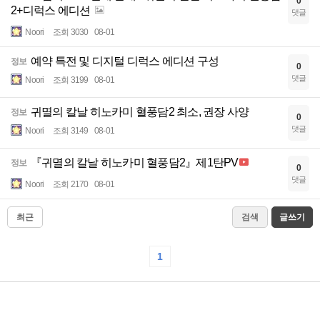
0
2+디럭스 에디션
댓글
Noori
조회 3030
08-01
예약 특전 및 디지털 디럭스 에디션 구성
정보
0
댓글
Noori
조회 3199
08-01
귀멸의 칼날 히노카미 혈풍담2 최소, 권장 사양
정보
0
댓글
Noori
조회 3149
08-01
『귀멸의 칼날 히노카미 혈풍담2』제1탄PV
정보
0
댓글
Noori
조회 2170
08-01
최근
검색
글쓰기
1