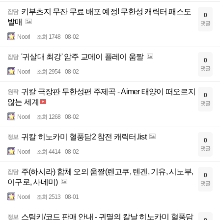
키부츠지 무잔 무료 배포 예정! 무한성 캐릭터 패스도
잡담
0
발매
댓글
Noori
조회 1748
08-02
'귀살대 최강' 암주 교메이 플레이 움짤
잡담
0
댓글
Noori
조회 2954
08-02
귀칼 극장판 무한성편 주제곡 - Aimer 태양이 떠오르지
원작
0
않는 세계
댓글
Noori
조회 1268
08-02
귀칼 히노카미 혈풍담2 참전 캐릭터.list
정보
0
댓글
Noori
조회 4414
08-02
주(하시라) 합체 오의 움짤(렌고쿠, 텐겐, 기유, 시노부,
잡담
0
이구로, 사네미)
댓글
Noori
조회 2513
08-01
스팀키/코드 판매 안내 - 귀멸의 칼날 히노카미 혈풍담
정보