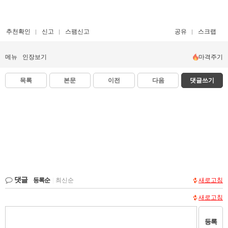
추천확인
신고
스팸신고
공유
스크랩
메뉴
인장보기
마격주기
목록
본문
이전
다음
댓글쓰기
댓글
등록순
|
최신순
새로고침
새로고침
등록