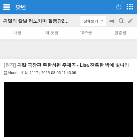
팟벤
귀멸의 칼날 히노카미 혈풍담2 파티 인벤
전체보기
공
검
글
지
색
내글
내 댓글
10추글
인증글
on/off
쓰
기
[원작]
귀칼 극장판 무한성편 주제곡 - Lisa 잔혹한 밤에 빛나라
Noori
조회:
1117
2025-08-03 11:43:06