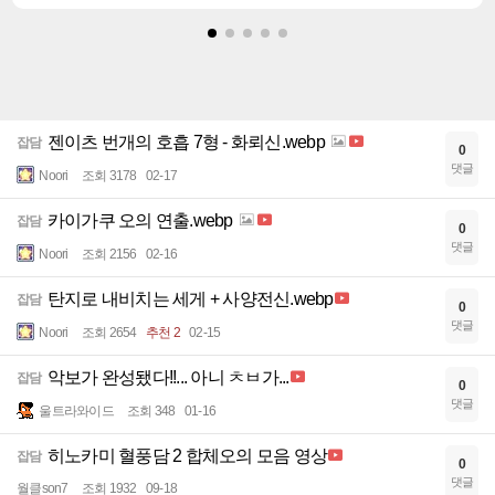
젠이츠 번개의 호흡 7형 - 화뢰신.webp
잡담
0
댓글
Noori
조회 3178
02-17
카이가쿠 오의 연출.webp
잡담
0
댓글
Noori
조회 2156
02-16
탄지로 내비치는 세게 + 사양전신.webp
잡담
0
댓글
Noori
조회 2654
추천 2
02-15
악보가 완성됐다!!... 아니 ㅊㅂ가...
잡담
0
댓글
울트라와이드
조회 348
01-16
히노카미 혈풍담 2 합체오의 모음 영상
잡담
0
댓글
월클son7
조회 1932
09-18