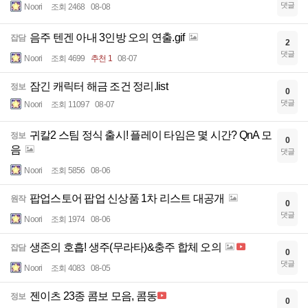
댓글
Noori
조회 2468
08-08
음주 텐겐 아내 3인방 오의 연출.gif
잡담
2
댓글
Noori
조회 4699
추천 1
08-07
잠긴 캐릭터 해금 조건 정리.list
정보
0
댓글
Noori
조회 11097
08-07
귀칼2 스팀 정식 출시! 플레이 타임은 몇 시간? QnA 모
정보
0
음
댓글
Noori
조회 5856
08-06
팝업스토어 팝업 신상품 1차 리스트 대공개
원작
0
댓글
Noori
조회 1974
08-06
생존의 호흡! 생주(무라타)&충주 합체 오의
잡담
0
댓글
Noori
조회 4083
08-05
젠이츠 23종 콤보 모음, 콤동
정보
0