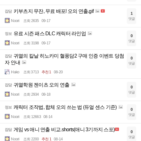
키부츠지 무잔, 무료 배포! 오의 연출.gif
잡담
1
댓글
Noori
조회 2635
09-17
유료 시즌 패스 DLC 캐릭터 라인업
정보
0
댓글
Noori
조회 3198
09-17
귀멸의 칼날 히노카미 혈풍담2 구매 인증 이벤트 당첨
잡담
0
자 안내
댓글
Hako
조회 3713
추천 1
08-20
귀멸학원 젠이츠 오의 연출
잡담
0
댓글
Noori
조회 2934
08-18
캐릭터 조작법, 합체 오의 쓰는 법 (듀얼 센스 기준)
정보
0
댓글
Noori
조회 12663
08-14
게임 vs 애니 연출 비교.shorts(애니 3기까지 스포)
잡담
0
댓글
Noori
조회 2200
추천 1
08-14