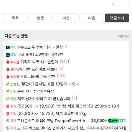
목록
본문
이전
다음
댓글보기
지금 뜨는 인벤
더보기+
[1]
봉누도2 두 번째 티저 - 일상
클립
마크 RPG 고민하는 이경민?
클립
[347]
이적자 숙코 시ㅡ발련아
메이플
[6]
이번 드라이브 이쁘네
오버워치
[137]
우리 나라의 주적은??
메이플
[무한대] 출시일, 8월 13일에 나오나
섭컬겜
동해바다 추암해수욕장
여행
[3]
저도 신차계약하고 차 받았습니다
차벤
[57,600 -> 19,900] 액티브 제로 밀크쉐이크 250ml x 18개
핫딜
[25,900 -> 15,720] 묵호 흑골뱅이 2kg
핫딜
드래곤소드 어웨이크닝 DragonSword Awakening
33,000원
10%
특가
드래곤 퀘스트 빌더즈 2 파괴신 시도와 텅 빈 섬 Dragon Quest Builders 2
54,900원
50%
27,450원
특가