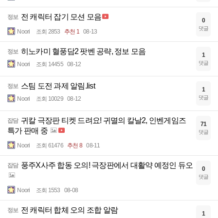
전 캐릭터 잡기 모션 모음
정보
0
댓글
Noori
조회 2853
추천 1
08-13
히노카미 혈풍담2 팟벤 공략, 정보 모음
정보
1
댓글
Noori
조회 14455
08-12
스팀 도전 과제 알림.list
정보
1
댓글
Noori
조회 10029
08-12
귀칼 극장판 티켓 드려요! 귀멸의 칼날2, 인벤게임즈
잡담
71
특가 판매 중
댓글
Noori
조회 61476
추천 8
08-11
풍주X사주 합동 오의! 극장판에서 대활약 예정인 듀오
잡담
0
댓글
Noori
조회 1553
08-08
전 캐릭터 합체 오의 조합 알람
정보
1