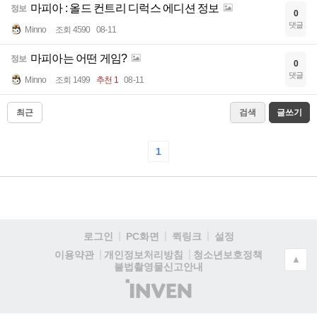
마피아 : 올드 컨트리 디럭스 에디션 정보
정보
0
댓글
Minno
조회 4590
08-11
마피아는 어떤 게임?
정보
0
댓글
Minno
조회 1499
추천 1
08-11
최근
검색
글쓰기
1
로그인
PC화면
퀵링크
설정
청소년보호정책
이용약관
개인정보처리방침
▲
불법촬영물신고안내
(주)
인
벤