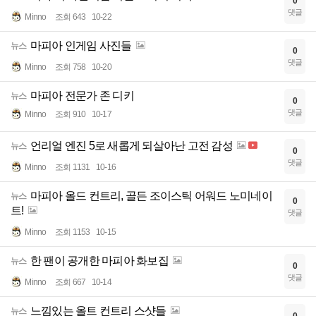
0
댓글
Minno
조회 643
10-22
마피아 인게임 사진들
뉴스
0
댓글
Minno
조회 758
10-20
마피아 전문가 존 디키
뉴스
0
댓글
Minno
조회 910
10-17
언리얼 엔진 5로 새롭게 되살아난 고전 감성
뉴스
0
댓글
Minno
조회 1131
10-16
마피아 올드 컨트리, 골든 조이스틱 어워드 노미네이
뉴스
0
트!
댓글
Minno
조회 1153
10-15
한 팬이 공개한 마피아 화보집
뉴스
0
댓글
Minno
조회 667
10-14
느낌있는 올트 컨트리 스샷들
뉴스