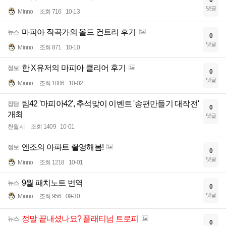
0
댓글
Minno
조회 716
10-13
마피아 작곡가의 올드 컨트리 후기
뉴스
0
댓글
Minno
조회 871
10-10
한 X유저의 마피아 클리어 후기
정보
0
댓글
Minno
조회 1006
10-02
팀42 '마피아42', 추석맞이 이벤트 '송편만들기 대작전'
잡담
0
개최
댓글
천월시
조회 1409
10-01
엔조의 아파트 촬영해봄!
정보
0
댓글
Minno
조회 1218
10-01
9월 패치노트 번역
뉴스
0
댓글
Minno
조회 956
09-30
정말 끝내셨나요? 플래티넘 트로피
뉴스
0