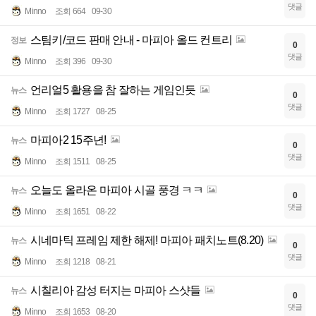
댓글
Minno
조회 664
09-30
스팀키/코드 판매 안내 - 마피아 올드 컨트리
정보
0
댓글
Minno
조회 396
09-30
언리얼5 활용을 참 잘하는 게임인듯
뉴스
0
댓글
Minno
조회 1727
08-25
마피아2 15주년!
뉴스
0
댓글
Minno
조회 1511
08-25
오늘도 올라온 마피아 시골 풍경 ㅋㅋ
뉴스
0
댓글
Minno
조회 1651
08-22
시네마틱 프레임 제한 해제! 마피아 패치노트(8.20)
뉴스
0
댓글
Minno
조회 1218
08-21
시칠리아 감성 터지는 마피아 스샷들
뉴스
0
댓글
Minno
조회 1653
08-20