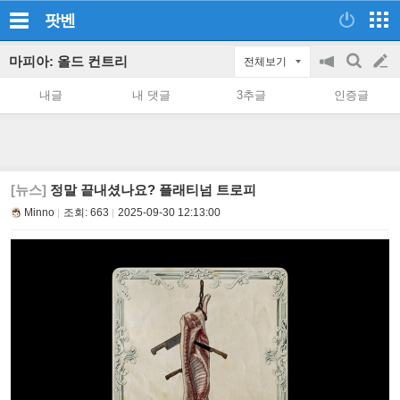
팟벤
마피아: 올드 컨트리
전체보기
공
검
글
지
색
내글
내 댓글
3추글
인증글
on/off
쓰
기
[뉴스]
정말 끝내셨나요? 플래티넘 트로피
Minno
조회:
663
2025-09-30 12:13:00