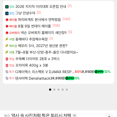
[7]
2026 치지직 이리대회 오픈컵 안내
정보
[2]
그냥 안녕수야
클립
[130]
파리바게트 본사에서 연락왔음
메이플
[155]
8월 9일 썬데이 메이플
메이플
[5]
넥슨 오버워치 홈페이지 새단장!!
오버워치
[1]
동해바다 추암해수욕장
여행
메모리 3사, 2027년 생산분 완판?
해외겜
7월~8월 부산-단양-충주-울진 다녀왔어요~
여행
쑤욱빼 다이어트 28포 x 3박스
핫딜
꼬치어묵 400g x 3봉
핫딜
디제이맥스 리스펙트 V DJMAX RESPECT V
80%
9,950원
12%
특가
덴샤어택 Denshattack
24,990원
5%
특가
역사 속 사진처럼 찍은 토리시 저택
뉴스