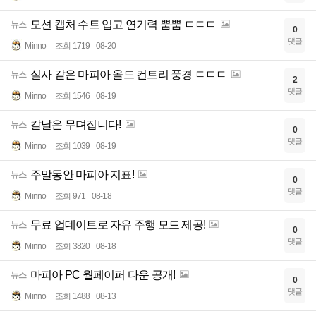
모션 캡처 수트 입고 연기력 뿜뿜 ㄷㄷㄷ
뉴스
0
댓글
Minno
조회 1719
08-20
실사 같은 마피아 올드 컨트리 풍경 ㄷㄷㄷ
뉴스
2
댓글
Minno
조회 1546
08-19
칼날은 무뎌집니다!
뉴스
0
댓글
Minno
조회 1039
08-19
주말동안 마피아 지표!
뉴스
0
댓글
Minno
조회 971
08-18
무료 업데이트로 자유 주행 모드 제공!
뉴스
0
댓글
Minno
조회 3820
08-18
마피아 PC 월페이퍼 다운 공개!
뉴스
0
댓글
Minno
조회 1488
08-13