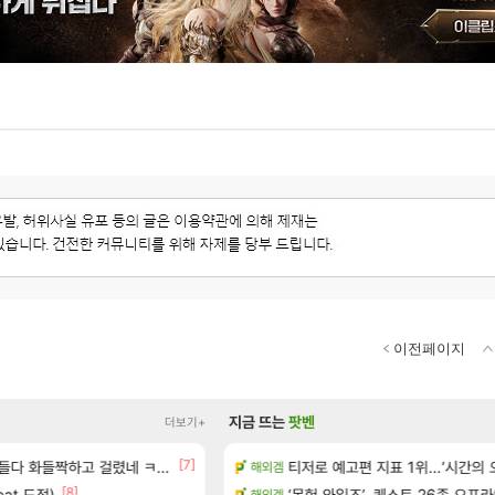
이전페이지
지금 뜨는
팟벤
더보기+
[7]
 벨가르딘 티저
다 화들짝하고 걸렸네 ㅋㅋㅋㅋ
ㅇㅂ) 로사단: 아니 퍼클팟 너무 심하네 
티저로 예고편 지표 1위…‘시간의 
해외겜
로아
[2]
[8]
[94
eat.도적)
구해요
우주최초 보스가 낙사하는 게임
‘몬헌 와일즈’, 퀘스트 26종 오프
해외겜
로아