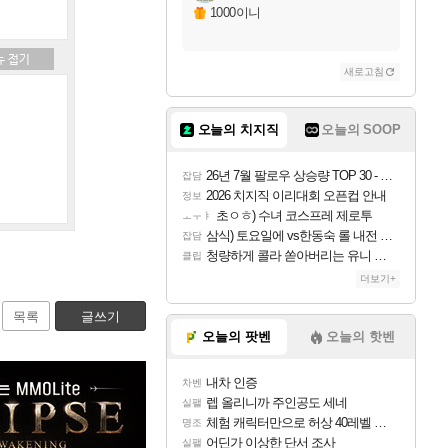
1000이니
새로고침
오늘의 치지직
오늘의 SOOP
26년 7월 팔로우 상승량 TOP 30 - 월간 치지직
잡담
2026 치지직 이리대회 오픈컵 안내
정보
초ㅇㅎ) 수녀 코스프레 제로투
ㅗㅜㅑ
삼식) 토요일에 vs한동숙 롤 내전 예정
잡담
청량하게 콜라 쏟아버리는 유니 ㅋㅋㅋ
클립
더보기+
목록
글쓰기
오늘의 팟벤
오늘의 핫벤
내차 인증
차벤
렙 올리니까 주인공도 세네
실팰
체험 캐릭터만으로 허상 40레벨 하이와티아 5분 컷!｜에이메스·린네·모니에 명함
명조
어딘가 이상한 단서 조사
실팰