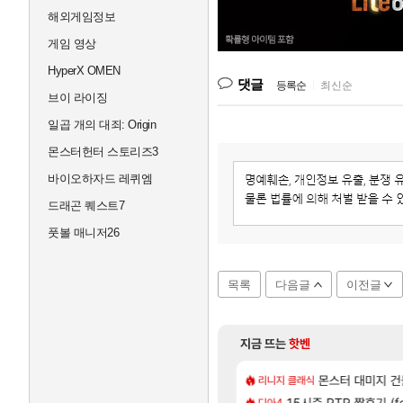
해외게임정보
게임 영상
HyperX OMEN
댓글
등록순
|
최신순
브이 라이징
일곱 개의 대죄: Origin
몬스터헌터 스토리즈3
바이오하자드 레퀴엠
드래곤 퀘스트7
풋볼 매니저26
목록
다음글
이전글
지금 뜨는
핫벤
40]
뷰 '전투빼고 1등급'
로스트아크 죽음의 계율자,
몬스터 대미지 건들
PV
리니지 클래식
[61]
[1]
형 있는거 알고 있었음?
15시즌 PTR 짧후기 (f
이로치 메가가디안 ex
TCGP
디아4