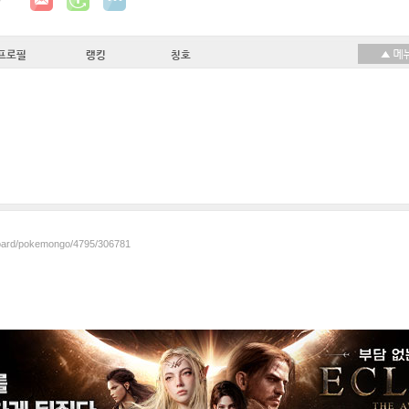
프로필
랭킹
칭호
/board/pokemongo/4795/306781