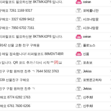
리퍼럴코드 필요하신분 8KTMK42P8 입니다.
ceiran
요 7261 1169 9317
포메롤니안
요~ 3327 6289 9412
시크나망꿍
요~ 7950 6702 7161
시크나망꿍
리퍼럴코드 필요하신분 8KTMK42P8 입니다.
ceiran
6 9142 선물 교환 친구 구해용
폴로노스
 매일 접속합니다! 리퍼럴코드 88MDVT4BR
신품
[2]
 입니다. QR 코드 추가 / 다시 시작 ^^
포초보
구 구함 원하면 친추 ㄱ 7644 5032 3763
Jekiss
70639 선물친구 구해요
포켓몬고하쟈
친구 구함 원하면 친추 ㄱ
Jekiss
 8774 6282 1763
신주희l
 6761 7600 6206
신주희l