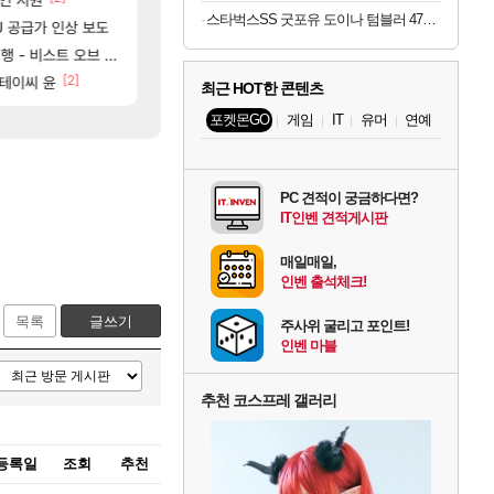
스타벅스SS 굿포유 도이나 텀블러 473ml 핑크
[39]
[2]
[5]
PU 공급가 인상 보도
나
내차 인증
라이트닝무한비약관련
차벤
SOL
[45]
[63]
ㅋㅋㅋㅋㅋㅋㅋㅋㅋ
비스트 오브 리인카네이션
노말 클 45분컷
과부하 한정 아니다! 정예림, 화속성 서포터 
나혼렙
로아
[45]
[2]
[33]
ㅋㅋㅋㅋ
스테이씨 윤
완갑 이새끼 뭐임?
라이자 AI 채팅 RPG 게임 [RyzaChat: AI]
섭컬겜
로아
최근 HOT한 콘텐츠
포켓몬GO
게임
IT
유머
연예
PC 견적이 궁금하다면?
IT인벤 견적게시판
매일매일,
인벤 출석체크!
목록
글쓰기
주사위 굴리고 포인트!
인벤 마블
추천 코스프레 갤러리
등록일
조회
추천