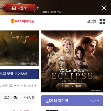
혜택.아이마트
로그인
인
벤
전
체
사
이
트
맵
도감 댓글 모아보기
포켓몬 GO 인벤 자유 게시판
조회:
735
추천:
0
게임 캘린더
더보기+