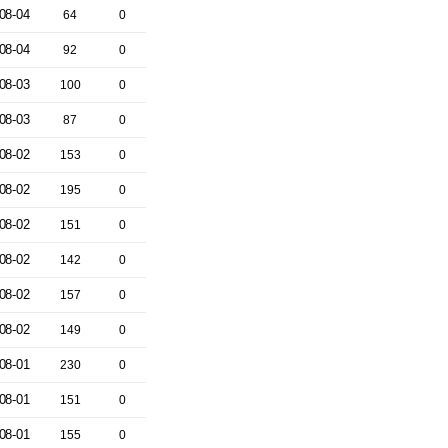
08-04
64
0
08-04
92
0
08-03
100
0
08-03
87
0
08-02
153
0
08-02
195
0
08-02
151
0
08-02
142
0
08-02
157
0
08-02
149
0
08-01
230
0
08-01
151
0
08-01
155
0