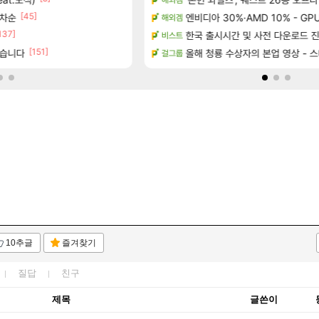
[45]
초는 너무 힘들어
림차순
엔비디아 30%·AMD 10% - G
(추가) 이건 어떻게 해석해야 되
해외겜
검은사막
137]
[펄 인 블루] 티저 사이트 오픈
ㅇㅂ) 실시간 갱쥰 전투머리 염색 ㅋㅋㅋㅋ
한국 출시시간 및 사전 다운로드 진행 - 
비스트
로아
[151]
했습니다
[시노비 넥서스] 연내 출시 예정
ㅇㅂ) 쫀지 채팅창 ㅋㅋㅋㅋㅋㅋㅋ
올해 청룡 수상자의 본업 영상 - 
걸그룹
로아
10추글
즐겨찾기
질답
친구
제목
글쓴이