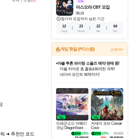
목록
|
댓글(
0
)
모집
아스오라 CBT 모집
08.19
참가자 모집까지 남은 기간
12
23
22
03
Days
Hours
Min
Sec
게임 핫딜 (PC/스팀)
스토어+
마블 투혼 파이팅 소울즈 예약 판매 중!
마블 히어로 총 출동&화려한 격투!
네이버 포인트 혜택까지!
드래곤소드: 어웨이크닝 입점!
문명 7 특별 할인!
귀무자: 검의 길 예약 판매 중!
비스트 오브 리인카네이션 정식 출시!
커세어 코브 출시 기념 할인!
더 렐릭 퍼스트 가디언 정식 출시
베데스다 40주년 기념 할인 중!
캡콤 프렌차이즈 할인 진행 중!
캡콤 일부 상품 상시 할인
스타워즈 은하계 레이서
로블록스 기프트 카드 공식 입점
스팀으로 만나는 드래곤소드!
조선&고려 DLC 출시 예정
10% 할인과
게임프릭 신작 IP
해적'섬'을 발전시키자!
설화x하드코어 액션!
베데스다의 명작들을
몬헌, 바하 등 인기 IP를
몬헌 와일즈 & 드래곤즈 도그마2
인벤게임즈에서 10% 추가 적립
Robux를 가장 안전하고
네이버혜택과 함께 만나보세요!
50%할인&추가 적립까지!
이니&베니 혜택까지!
네이버 혜택가와 함께 예약하세요!
할인&네이버혜택으로 만나보세요!
네이버페이 혜택과 만나보세요!
40주년 프로모션으로 만나보세요!
할인가에 만나보세요!
일부 에디션 상시 할인!
혜택으로 예약 판매 중
편안하게 충전하세요
요
드래곤소드 어웨이
커세어 코브 Corsair
크닝 DragonSword A
Cove
wakening
10%
10%
39,900
 클릭 ➜ 추천인 코드