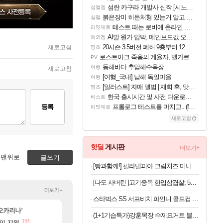
섬란 카구라 개발사 신작 [시노비 넥서스] 연내 출시 예정
섭컬겜
붉은장미 히든처형 있는거 알고 있었음?
실팰
테스트 때는 로비에 온라인 기능이 있는데
리밋제로
AI발 원가 압박, 메인보드값 오르나
해외겜
20시즌 3.5버전 폐허 9층부터 12층까지 클리어 조합 | 죽음의 노래와 바닷속 폐허 |
새로고침
명조
로스트아크 죽음의 계율자, 벨가르딘 티저
PV
동해바다 추암해수욕장
여행
새로고침
[여행_국내] 남해 독일마을
여행
[일러스트] 자매 앨범 | 재회 후, 맛집에서
명조
한국 출시시간 및 사전 다운로드 진행 - 비스트 오브 리인카네이션
비스트
등록
프롤로그 테스트를 마치고.. (feat. 리아)
리밋제로
새로고침
핫딜
게시판
더보기+
맨위로
글쓰기
[빵과함께!] 필라델피아 크림치즈 미니, 41g, 16개
[나도 사버린 ]고기중독 한입삼겹살, 500g, 4개
더보기+
스타벅스 SS 서프비치 파인니 콜드컵 473ml
[54]
[40]
예의가 없어(?)
오카리나’
샘웨의 CBT 리뷰 '전투빼고 1등급'
쫀지 실시간
실팰
로아
(1+1기습특가)강훈목장 수제요거트 블루베리1L+딸기1L 외
]
[2]
[61]
[1]
라인 지원
붉은장미 히든처형 있는거 알고 있었음?
와 퍼클나왔당
실팰
로아