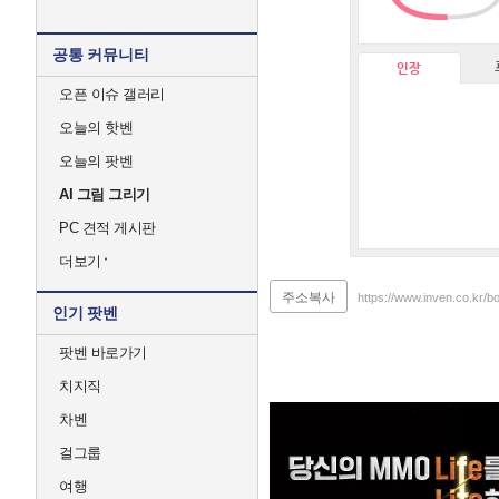
공통 커뮤니티
인장
오픈 이슈 갤러리
오늘의 핫벤
오늘의 팟벤
AI 그림 그리기
PC 견적 게시판
더보기
주소복사
https://www.inven.co.kr
인기 팟벤
팟벤 바로가기
치지직
차벤
걸그룹
여행