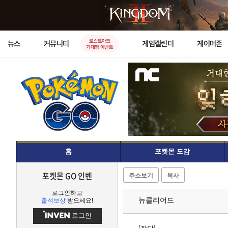
로스트아크
뉴스
커뮤니티
게임캘린더
게이머존
기대평 이벤트
홈
포켓몬 도감
포켓몬 GO 인벤
주소보기
복사
로그인하고
뉴클리어드
출석보상
받으세요!
로그인