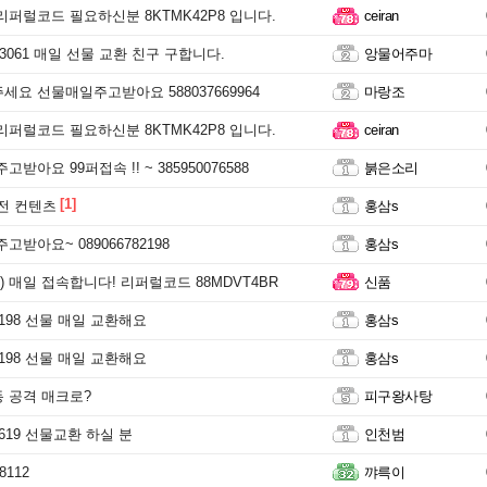
리퍼럴코드 필요하신분 8KTMK42P8 입니다.
ceiran
1 3061 매일 선물 교환 친구 구합니다.
앙물어주마
세요 선물매일주고받아요 588037669964
마랑조
리퍼럴코드 필요하신분 8KTMK42P8 입니다.
ceiran
받아요 99퍼접속 !! ~ 385950076588
붉은소리
[1]
 전 컨텐츠
홍삼s
고받아요~ 089066782198
홍삼s
 매일 접속합니다! 리퍼럴코드 88MDVT4BR
신품
82198 선물 매일 교환해요
홍삼s
82198 선물 매일 교환해요
홍삼s
 공격 매크로?
피구왕사탕
82619 선물교환 하실 분
인천범
8112
꺄륵이