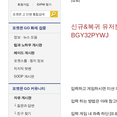
[잡담]
회원가입
ID/PW 찾기
신규&복귀 유저
포켓몬 GO 화제 집중
BGY32PYWJ
정보 · 뉴스 모음
팁과 노하우 게시판
레이드 게시판
포켓스톱 · 둥지 정보
치지직 팟벤
SOOP 게시판
입력하고 게임하시면 미션 깨
포켓몬 GO 커뮤니티
자유 게시판
입력 하는 방법은 아래 참
└
질문과 답변
입력 게임 내 좌측 하단 [프로
└
친구 찾기