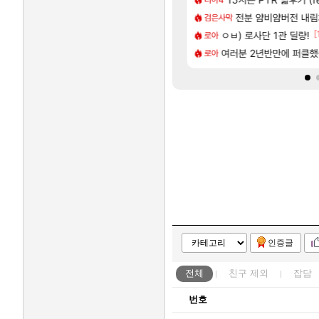
[5]
비약관련
4컷 만화 | 야간 보
전분 얌비얌버전 내
아주프로
검은사막
[63]
[
컷
아니다! 정예림, 화속성 서포터 세대 교체
ㅇㅂ) 로사단 1관 딜량!
넷마블, 신작 서브컬쳐 게임 
섭컬겜
로아
[33]
임?
 RPG 게임 [RyzaChat: AI] 공개
여러분 2년반만에 퍼클
섬란 카구라 개발사 신작 
섭컬겜
로아
인증글
전체
친구
제외
잡담
번호