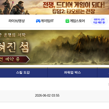
X
귀무자 신작
라이브/영상
게이밍/IT
게임스토어
지금 예판 중!
스킬 도감
파워업 박스
2026-06-02 03:55