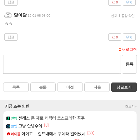
답글
0
0
달아달
19-01-08 08:06
신고
|
공감 확인
ㅎㅎ
답글
0
0
새로고침
등록
목록
본문
이전
다음
댓글보기
지금 뜨는 인벤
더보기+
젠레스 존 제로 캐릭터 코스프레한 꽁주
짤방
[8]
그냥 안녕수야
클립
[83]
아이고... 길드내에서 쿠데타 일어났네
메이플