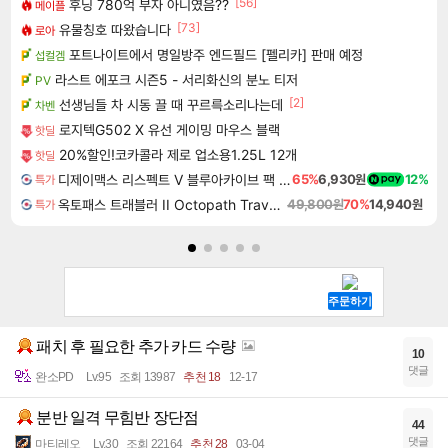
[56]
후닝 780억 부자 아니였음??
메이플
[73]
유물칭호 따왔습니다
로아
포트나이트에서 명일방주 엔드필드 [펠리카] 판매 예정
섭컬겜
라스트 에포크 시즌5 - 서리화신의 분노 티저
PV
[2]
선생님들 차 시동 끌 때 꾸르륵소리나는데
차벤
로지텍G502 X 유선 게이밍 마우스 블랙
핫딜
20%할인!코카콜라 제로 업소용1.25L 12개
핫딜
디제이맥스 리스펙트 V 블루아카이브 팩 DJMAX RESPECT V Blue Archive Pack DLC
65%
6,930원
12%
특가
옥토패스 트래블러 II Octopath Traveler II
49,800원
70%
14,940원
특가
패치 후 필요한 추가 카드 수량
10
댓글
완소PD
Lv.95
조회 13987
추천 18
12-17
분반 일격 무힘반 장단점
44
댓글
마티레오
Lv.30
조회 22164
추천 28
03-04