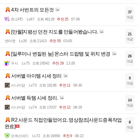
4차 서번트의 모든것
37
댓글
완소PD
Lv.87
조회 46128
추천 25
07-06
[만월]지평선 던전 지도를 만들어봤습니다.
21
댓글
엔터맨
Lv.26
조회 21413
추천 55
03-05
[일루미나 변질된 늪] 몬스터 드랍템 및 위치 변경
26
댓글
꾸시
Lv.75
조회 26542
추천 29
12-28
서버별 아이템 시세 정리
9
댓글
사나이얌
Lv.75
조회 18196
추천 11
09-30
서버별 득템 시세 정리.
14
댓글
사나이얌
Lv.74
조회 17037
추천 12
08-29
R2 사운드 직접만들었어요. 영상참조[사운드증폭작업
8
완료]
댓글
오에스데이
Lv.72
조회 19856
추천 9
08-22