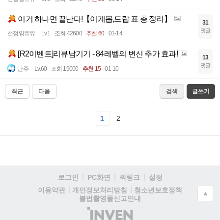
이거 하나면 끝난다!【이계몹,드랍 표 총 정리】
31
댓글
선정잉쀼쀼
Lv.1
조회 42600
추천 60
01-14
[R2이벤트]리뷰남기기 - 84레벨의 변신 추가 효과!
13
댓글
단주
Lv.60
조회 19000
추천 15
01-10
최근
다음
검색
글쓰기
1
2
로그인
PC화면
퀵링크
설정
청소년보호정책
이용약관
개인정보처리방침
▲
불법촬영물신고안내
(주)