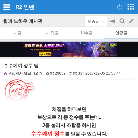
R2
인벤
팁과 노하우 게시판
인증글
공
검
글
지
색
내글
내 댓글
10추글
인증글
on/off
쓰
기
수수께끼 정수 템
완소PD
댓글: 12 개
조회:
20852
추천:
33
2017-12-05 21:53:44
채집을 하다보면
보상으로 각 종 정수를 주는데..
J를 눌러서 조합을 하시면
수수께끼 정수
를 얻을 수 있습니다.