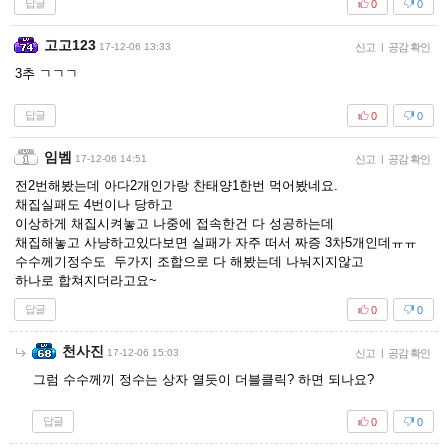
답글
0
0
고고123
17-12-06 13:33
신고
|
공감 확인
3추 ㄱㄱㄱ
답글
0
0
임벰
17-12-06 14:51
신고
|
공감 확인
전2번해봤는데 아다2개인가랑 찬태양1한번 먹어봤네요.
채집실패도 4번이나 당하고
이상하게 채집시켜놓고 나중에 접속한건 다 성공하는데
채집해놓고 사냥하고있다보면 실패가 자주 떠서 짜증 3차5개인데ㅠㅠ
수수께기정수도 두가지 조합으로 다 해봤는데 나눠지지않고
하나로 합쳐지더라고요~
답글
0
0
천사진
17-12-06 15:03
신고
|
공감 확인
그럼 수수께끼 정수는 상자 열듯이 더블클릭? 하면 되나요?
답글
0
0