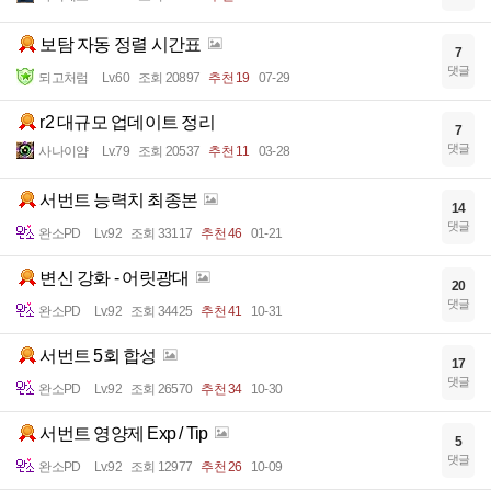
보탐 자동 정렬 시간표
7
댓글
되고처럼
Lv.60
조회 20897
추천 19
07-29
r2 대규모 업데이트 정리
7
댓글
사나이얌
Lv.79
조회 20537
추천 11
03-28
서번트 능력치 최종본
14
댓글
완소PD
Lv.92
조회 33117
추천 46
01-21
변신 강화 - 어릿광대
20
댓글
완소PD
Lv.92
조회 34425
추천 41
10-31
서번트 5회 합성
17
댓글
완소PD
Lv.92
조회 26570
추천 34
10-30
서번트 영양제 Exp / Tip
5
댓글
완소PD
Lv.92
조회 12977
추천 26
10-09