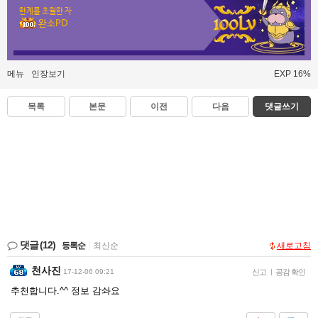
한계를 초월한 자
완소PD
메뉴
인장보기
EXP 16%
목록
본문
이전
다음
댓글쓰기
댓글
(12)
등록순
|
최신순
새로고침
천사진
17-12-06 09:21
신고
|
공감 확인
추천합니다.^^ 정보 감솨요