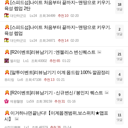
[스피드섭]나이트 처음부터 끝까지~ 맨땅으로 키우기.
18
육성 렙업 2탄
댓글
대단하군요
Lv.24
조회 34499
추천 10
02-20
[스피드섭]나이트 처음부터 끝까지~ 맨땅으로 키우기.
2
육성 렙업
댓글
대단하군요
Lv.24
조회 24871
추천 14
02-20
[R2이벤트]리뷰남기기 : 엔젤리스 변신퀘스트
21
댓글
엘리압
Lv.1
조회 40002
추천 65
01-22
[알투이벤트]리뷰남기기 이계 몹드랍 100% 깔끔정리
4
댓글
퓨리링
Lv.6
조회 47108
추천 13
01-21
[R2이벤트]리뷰남기기 - 신규변신 / 봉인지 퀘스트
9
댓글
제왕혈맹
Lv.59
조회 39159
추천 31
01-16
이거하나면끝난다!【이계몹젠범위,보스위치★맵표
11
시】
댓글
선정잉쀼쀼
Lv.1
조회 48379
추천 26
01-14