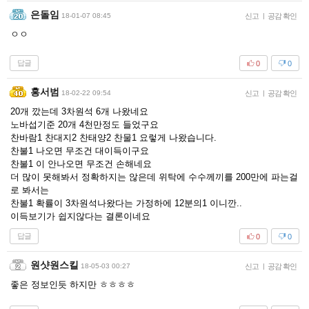
은돌임
18-01-07 08:45
신고
|
공감 확인
ㅇㅇ
답글
0
0
홍서범
18-02-22 09:54
신고
|
공감 확인
20개 깠는데 3차원석 6개 나왔네요
노바섭기준 20개 4천만정도 들었구요
찬바람1 찬대지2 찬태양2 찬물1 요렇게 나왔습니다.
찬불1 나오면 무조건 대이득이구요
찬불1 이 안나오면 무조건 손해네요
더 많이 못해봐서 정확하지는 않은데 위탁에 수수께끼를 200만에 파는걸
로 봐서는
찬불1 확률이 3차원석나왔다는 가정하에 12분의1 이니깐..
이득보기가 쉽지않다는 결론이네요
답글
0
0
원샷원스킬
18-05-03 00:27
신고
|
공감 확인
좋은 정보인듯 하지만 ㅎㅎㅎㅎ