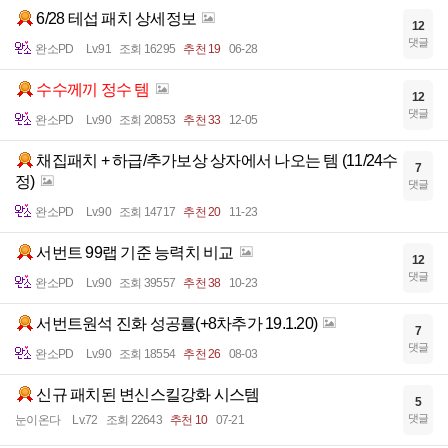
6/28 테섭 패치 상세정보
12
댓글
완소PD
Lv.91
조회 16295
추천 19
06-28
수수께끼 정수 템
12
댓글
완소PD
Lv.90
조회 20853
추천 33
12-05
채집패치 + 하급/추가보상 상자에서 나오는 템 (11/24수
7
정)
댓글
완소PD
Lv.90
조회 14717
추천 20
11-23
서번트 99랩 기준 능력치 비교
12
댓글
완소PD
Lv.90
조회 39557
추천 38
10-23
서번트원석 진화 성공률(+8차추가 19.1.20)
7
댓글
완소PD
Lv.90
조회 18554
추천 26
08-03
신규 패치된 변신스킬강화 시스템
5
댓글
눈이온다
Lv.72
조회 22643
추천 10
07-21