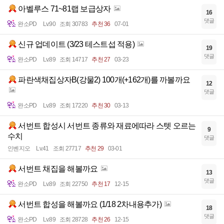
아벨루스 71~81랩 보급상자
16
댓글
완소PD
Lv.90
조회 30783
추천 36
07-01
신규 업데이트 (3/23 테스트섭 적용)
19
댓글
완소PD
Lv.89
조회 14717
추천 27
03-23
파란색채집상자B(강물2) 100개(+162개)를 까볼까요
12
댓글
완소PD
Lv.89
조회 17220
추천 30
03-13
서번트 합성시 서번트 종류와 재료에따라 스텟 오르는
9
수치
댓글
인벤지오
Lv.41
조회 27717
추천 29
03-01
서번트 채집을 해볼까요
13
댓글
완소PD
Lv.89
조회 22750
추천 17
12-15
서번트 합성을 해볼까요 (1/18 2차내용추가)
18
댓글
완소PD
Lv.89
조회 28728
추천 26
12-15