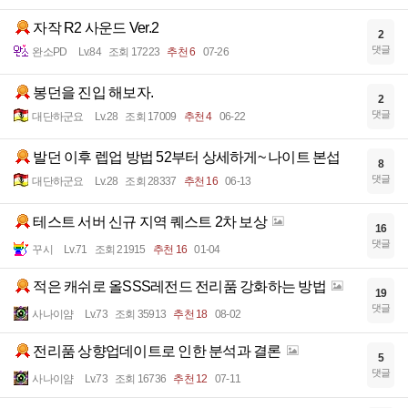
자작 R2 사운드 Ver.2
2
댓글
완소PD
Lv.84
조회 17223
추천 6
07-26
봉던을 진입 해보자.
2
댓글
대단하군요
Lv.28
조회 17009
추천 4
06-22
발던 이후 렙업 방법 52부터 상세하게~ 나이트 본섭
8
댓글
대단하군요
Lv.28
조회 28337
추천 16
06-13
테스트 서버 신규 지역 퀘스트 2차 보상
16
댓글
꾸시
Lv.71
조회 21915
추천 16
01-04
적은 캐쉬로 올SSS레전드 전리품 강화하는 방법
19
댓글
사나이얌
Lv.73
조회 35913
추천 18
08-02
전리품 상향업데이트로 인한 분석과 결론
5
댓글
사나이얌
Lv.73
조회 16736
추천 12
07-11