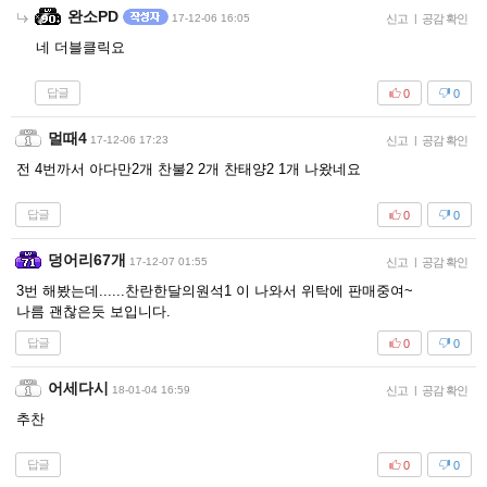
완소PD
17-12-06 16:05
신고
|
공감 확인
네 더블클릭요
답글
0
0
멀때4
17-12-06 17:23
신고
|
공감 확인
전 4번까서 아다만2개 찬불2 2개 찬태양2 1개 나왔네요
답글
0
0
덩어리67개
17-12-07 01:55
신고
|
공감 확인
3번 해봤는데......찬란한달의원석1 이 나와서 위탁에 판매중여~
나름 괜찮은듯 보입니다.
답글
0
0
어세다시
18-01-04 16:59
신고
|
공감 확인
추찬
답글
0
0