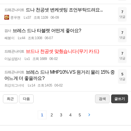
드나 천공셋 변케셋팅 조언부탁드려요...
드래곤나이트
7
댓글
쿵푸챈
Lv.37
조회 1109
06-09
브레스 드나 타블렛 어떤게 좋아요?
검사
7
댓글
쌔봉이
Lv.44
조회 1008
06-07
브드나 천공셋 맞췄습니다 (무기 카드)
드래곤나이트
7
댓글
이실섭법사
Lv.1
조회 1689
06-02
브레스 드나 MHP10% VS 원거리 물리 15% 중
드래곤나이트
5
어느게 더 좋을까요?
댓글
최강의그녀석
Lv.14
조회 1405
06-02
최근
다음
검색
글쓰기
1
2
3
4
5