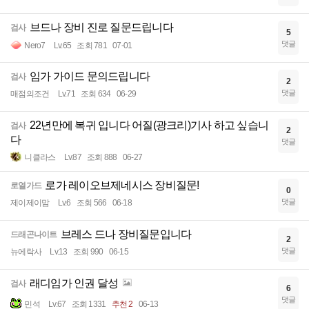
브드나 장비 진로 질문드립니다
검사
5
댓글
Nero7
Lv.65
조회 781
07-01
임가 가이드 문의드립니다
검사
2
댓글
매점의조건
Lv.71
조회 634
06-29
22년만에 복귀 입니다 어질(광크리)기사 하고 싶습니
검사
2
다
댓글
니클라스
Lv.87
조회 888
06-27
로가 레이오브제네시스 장비질문!
로열가드
0
댓글
제이제이맘
Lv.6
조회 566
06-18
브레스 드나 장비질문입니다
드래곤나이트
2
댓글
뉴에락사
Lv.13
조회 990
06-15
래디임가 인권 달성
검사
6
댓글
민석
Lv.67
조회 1331
추천 2
06-13