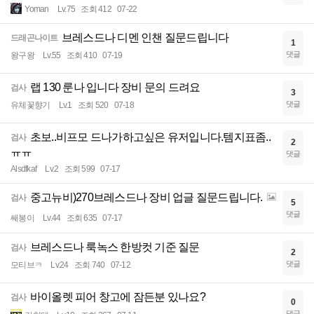
Yoman
Lv.75
조회 412
07-22
브레스드나 디멘 인챈 질문드립니다
드래곤나이트
1
댓글
왕구왕
Lv.55
조회 410
07-19
랩 130 룬나 입니다 장비 문의 드려요
검사
3
댓글
유체꽃향기
Lv.1
조회 520
07-18
초보..비프모 드나가하고싶은 유저입니다.템지표좀..
검사
2
ㅠㅠ
댓글
Alsdfkaf
Lv.2
조회 599
07-17
중고뉴비)270브레스드나 장비 업글 질문드립니다.
검사
5
댓글
쌔봉이
Lv.44
조회 635
07-17
브레스드나 룩녹스 한방컷 기준 질문
검사
2
댓글
모티브ㅋ
Lv.24
조회 740
07-12
바이올렛 피어 창고에 잠든분 있나요?
검사
0
댓글