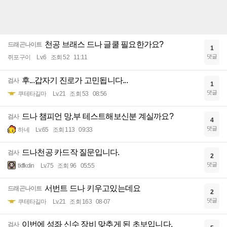
천공 브래스 드나 글쿨 필요한가요?
드래곤나이트
1
댓글
쥐포구이
Lv.6
조회 52
11:11
후...갑자기 진로가 고민됩니다...
검사
1
댓글
쿠테타길마
Lv.21
조회 53
08:56
드나 챔피언 망,부 테스트해보신분 계실까요?
검사
4
댓글
하네
Lv.65
조회 113
09:33
드나천공 카드작 질문입니다.
검사
2
댓글
tkffkdin
Lv.75
조회 96
05:55
서번트 드나 키우고있는데요
드래곤나이트
2
댓글
쿠테타길마
Lv.21
조회 163
08-07
이번에 성좌 신수 장비 맞추게 된 초보입니다.
검사