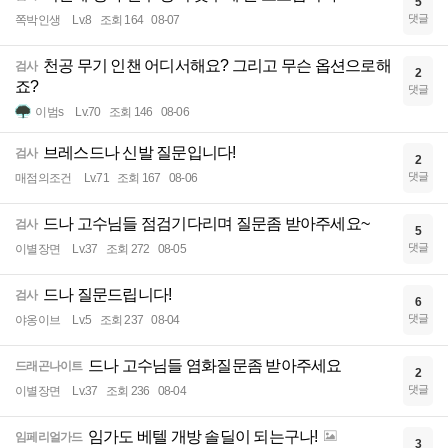
5
댓글
쪽박인생
Lv.8
조회 164
08-07
천공 무기 인챈 어디서해요? 그리고 무슨 옵션으로해
검사
2
죠?
댓글
이범s
Lv.70
조회 146
08-06
브레스드나 신발 질문입니다!
검사
2
댓글
매점의조건
Lv.71
조회 167
08-06
드나 고수님들 점검기다리며 질문좀 받아주세요~
검사
5
댓글
이별장면
Lv.37
조회 272
08-05
드나 질문드립니다!
검사
6
댓글
야옹이브
Lv.5
조회 237
08-04
드나 고수님들 염화질문좀 받아주세요
드래곤나이트
2
댓글
이별장면
Lv.37
조회 236
08-04
임가도 베텔 개방 솔딜이 되는구나!
임페리얼가드
3