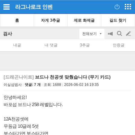
라그나로크
인벤
홈
자게 3추글
제로 화제글
길드 찾기
검사
전체보기
공
검
글
지
색
내글
내 댓글
3추글
인증글
on/off
쓰
기
[드래곤나이트]
브드나 천공셋 맞췄습니다 (무기 카드)
이실섭법사
댓글: 7 개
조회:
1688
2026-06-02 16:19:35
안녕하세요!
바포섭 브드나 258 레벨입니다.
12A천공셋에
무등급 10글레 5셋
부스터가면 부스터가면