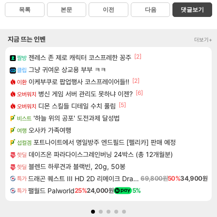
목록
본문
이전
다음
댓글보기
지금 뜨는 인벤
더보기+
[2]
젠레스 존 제로 캐릭터 코스프레한 꽁주
짤방
그냥 귀여운 상교용 부부 ㅋㅋ
클립
[2]
이케부쿠로 팝업행사 코스프레이어들!!
이환
[6]
병신 게임 서버 관리도 못하냐 이젠?
오버워치
[5]
디몬 스킬들 디테일 수치 풀림
오버워치
'하늘 위의 공포' 도전과제 달성법
비스트
오사카 가족여행
여행
포트나이트에서 명일방주 엔드필드 [펠리카] 판매 예정
섭컬겜
데이즈온 파라다이스그레인버닝 24박스 (총 12개월분)
핫딜
블렌드 하루견과 블랙빈, 20g, 50봉
핫딜
드래곤 퀘스트 III HD 2D 리메이크 Dragon Quest III HD 2D Remake
69,800원
50%
34,900원
특가
팰월드 Palworld
25%
24,000원
5%
특가