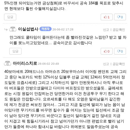
5%인챈 되어있는거면 금상첨화)로 바꾸셔서 공속 184를 목표로 맞추시
면 현재보다 훨씬 수월해지실겁니다.
답글
1
0
이실섭법사
26-06-02 17:28
신고
|
공감 확인
안그래도 쿨타임이 줄어든다는데 좀 빨라진것같은 느낌만? 받고 별 차
이를 못느끼고있었네요... 공속이군요 감사합니다
답글
0
0
아이리스치로
26-06-02 20:49
신고
|
공감 확인
40보마세트 20매드니스 아머슈즈 20보우마스터 이어링 펜던트 교체 그리
고 중단 녹포카드 박힌 12%이상 딥블루 선글 교체( 12짜리 5억언저리 정
도일듯 요즘시세로) 그리고 시작하신지 얼마 안된듯하시니 아직 루나포
마 버프들은 안받으셨을테고 다이아 버프정도만 받으셨을듯.. 글레세트
로는 시정 원킬이 안잡히는건 당연한거라 이건 천공투구 무기 한다고 해
도 원킬은 안잡힙니다. 요르세트를 다 해도 오염은 딸피남을거 같긴한
데 제가 천공은 써보진 않아서.. 그리고 지금 킬선에 딸피가 남는 몹이 남
아있다면 무기카드를 바꾸면 킬수가 줄 여지는 있는데 킬선에서 조금 많
이 남아 있다면 무기카드 바꾼다고 킬선이 달라질거 같진 않네요 지금
이 지겹고 뭐 힘들시기라서 참고 넘어가던가 아니면 편법으로 빨리 넘기
던가 둘중에 하나라 힘내시길 바랍니다 위에분도 말씀주셨는데 공속