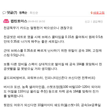
댓글
(7)
등록순
|
최신순
새로고침
캡틴토마스
26-06-02 16:52
신고
|
공감 확인
천공뚝무기 카드는 멀쩡한거 박으셨으니 괜찮구요
천공셋은 세트로 꼈을 시에 브레스 쿨타임을 0.15초 줄여줘서 원래 0.5초
인데 0.35로 나가게 해주는 좋은 세트입니다.
근데 브레스를 0.35초로 빠르게 난사하기 위한 유틸이 공속 184, 고정캐
스팅 0.5입니다.
보통 다른 장비들 스펙이 상대적으로 떨어질 때 공속 184를 못맞춰서 천
공셋빨을 잘 못받으실 거라 생각됩니다.
골드피씨방버프, 파워부스터, 인피니티(신존다 쓰신다면 전투버프)
버서크 포션, 농축 샐러마인즙, 스텟조정(힘100 바탈110~120이 되더라
도 어질을 110이상 올리길 추천) 등으로 자력 공속 184를 맞춰야 진가
를 발휘합니다.
뒷판도 여유가 되신다면 10올마이티 쉐도우(올스텟+10, 공속1or공후딜