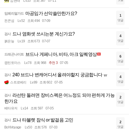
김현태
Lv.10
조회 367
07-11
마공임가 선악쓸만한가요?
임페리얼가드
1
댓글
돈큰섬
Lv.52
조회 494
07-09
드나 염화셋 쓰시는분 계신가요?
검사
4
댓글
붉은늪
Lv.19
조회 673
07-07
브드나 게페니아, 비타, 아크 일퀘영상
드래곤나이트
6
댓글
캡틴토마스
Lv.78
조회 968
추천 3
07-05
240 브드나 변캐어디서 올려야할지 궁금합니다 ㅠ
검사
4
댓글
스트로베리
Lv.89
조회 602
07-05
라선탄 돌려면 장비스펙은 어느정도 되야 편하게 가능
검사
2
한가요
댓글
베타유저
Lv.14
조회 597
07-05
드나 타블렛 잠식 or 발걸음 고민
검사
2
댓글
BoNVoyage
Lv.50
조회 576
07-03