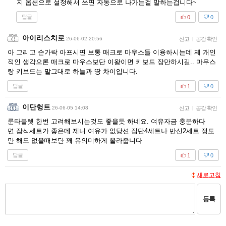
지 옵션으로 설정해서 쓰면 자동으로 나가는걸 말하는겁니다~
답글
0
0
아이리스치로
26-06-02 20:56
신고
|
공감 확인
아 그리고 손가락 아프시면 보통 매크로 마우스들 이용하시는데 제 개인
적인 생각으론 매크로 마우스보단 이왕이면 키보드 장만하시길.. 마우스
랑 키보드는 말그대로 하늘과 땅 차이입니다.
답글
1
0
이단헝트
26-06-05 14:08
신고
|
공감 확인
룬타블렛 한번 고려해보시는것도 좋을듯 하네요. 여유자금 충분하다
면 잠식세트가 좋은데 제니 여유가 없당션 집단4세트나 반신2세트 정도
만 해도 없을때보단 꽤 유의미하게 올라줍니다
답글
1
0
새로고침
등록