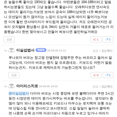
은 높을수록 좋아요 193되도 좋습니다. 어떤분들은 184-188이라고 말씀
하시는분들도 있는데 그냥 높을수록 좋습니다. 오래하다보면 연사속도
는 데미지 올라가는거보면 보여서 공속이 188이상되면 너무 빠르다보
니 모션딜이 뭔가 끊어지는 느낌이 드는데 실제 데미지 들어가는거보
면 이게 훨씬 연사데미지가 부드럽게 올라갑니다. 저도 오래전이지만 공
속이 모자랄때 환상총서 공속 3짜리 심연의 거울이 재료로 들어가는거 이
용했습니다 한번 찾아보시고 만들어 써보시면 쓸만하실거에요
답글
1
0
이실섭법사
26-06-06 10:12
신고
|
공감 확인
루나포마 버프는 창고옆 만델한테 잡템주면 주는 버프라고 들어서 알
고있는데, 다이아 버프는 뭔지 잘 모르겠네요.. 키보드도 어떤거 말씀
하시는건지.. 키보드로 캐릭터조작 가능한그런게 있나요?
답글
0
0
아이리스치로
26-06-06 19:02
신고
|
공감 확인
@이실섭법사
다이아 버프는 시정 중앙에 보면 블랙다이아 주면 1시간
동안 시정던젼 데미지 증가시켜주는 버프를 주는겁니다. 생각보다 증
뎀이 많이 되니 이용해보세요 키보드나 마우스는 로지텍꺼 보통 쓰는
데 단일스킬 자동 연사라고 보시면되요 스킬 일일이 눌러서 클릭하
면 나중엔 손목 손가락 아프다보니 자동으로 누르고 있거나 여러가