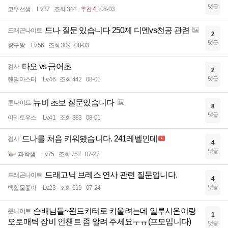
댓글
코우선생
Lv.37
조회 344
추천 4
08-03
드나 질문 있습니다 250제 디멘vs천공 관련
드래곤나이트
2
댓글
왕구왕
Lv.56
조회 309
08-03
타오 vs 금어초
검사
2
댓글
랜덤마스터
Lv.46
조회 442
08-01
뉴비 초보 질문있습니다
룬나이트
8
댓글
아리토우스
Lv.41
조회 383
08-01
드나를 처음 키워봤습니다. 241레벨인데
검사
4
댓글
과학샘
Lv.75
조회 752
07-27
드래고닉 브레스 연사 관련 질문입니다.
드래곤나이트
4
댓글
백합물좋아
Lv.23
조회 619
07-24
슨배님들~윈드커터로 키울려는데 일루시온이랑
룬나이트
1
오토매틱 장비 인챈트 좀 알려 주세요ㅜㅠ(프모입니다)
댓글