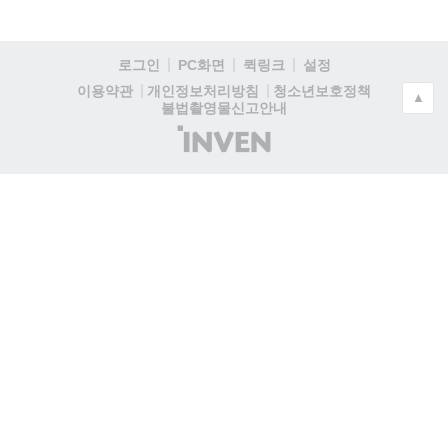
로그인
PC화면
퀵링크
설정
청소년보호정책
이용약관
개인정보처리방침
▲
불법촬영물신고안내
(주)
인
벤