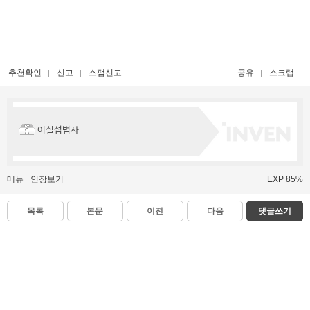
추천확인
신고
스팸신고
공유
스크랩
이실섭법사
메뉴
인장보기
EXP 85%
목록
본문
이전
다음
댓글쓰기