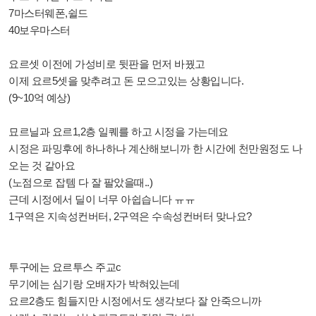
7마스터웨폰,
쉴드
40보우마스터
요르셋 이전에 가성비로 뒷판을 먼저 바꿨고
이제 요르5셋을 맞추려고 돈 모으고있는 상황입니다.
(9~10억 예상)
묘르닐과 요르1,2층 일퀘를 하고 시정을 가는데요
시정은 파밍후에 하나하나 계산해보니까 한 시간에 천만원정도 나
오는 것 같아요
(노점으로 잡템 다 잘 팔았을때..)
근데 시정에서 딜이 너무 아쉽습니다 ㅠㅠ
1구역은 지속성컨버터, 2구역은 수속성컨버터 맞나요?
투구에는 요르투스 주교c
무기에는 심기랑 오배자가 박혀있는데
요르2층도 힘들지만 시정에서도 생각보다 잘 안죽으니까