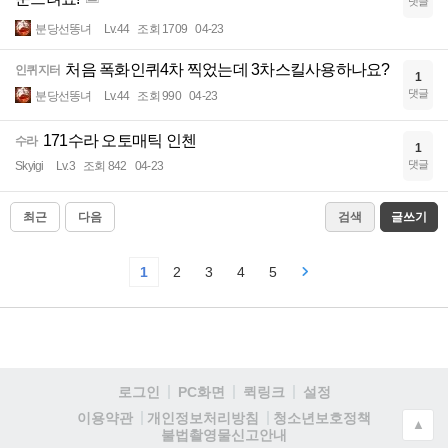
댓글
분당선똥녀
Lv.44
조회 1709
04-23
처음 폭화인퀴4차 찍었는데 3차스킬사용하나요?
인퀴지터
1
댓글
분당선똥녀
Lv.44
조회 990
04-23
171수라 오토매틱 인첸
수라
1
댓글
Skyigi
Lv.3
조회 842
04-23
최근
다음
검색
글쓰기
1
2
3
4
5
로그인
PC화면
퀵링크
설정
청소년보호정책
이용약관
개인정보처리방침
▲
불법촬영물신고안내