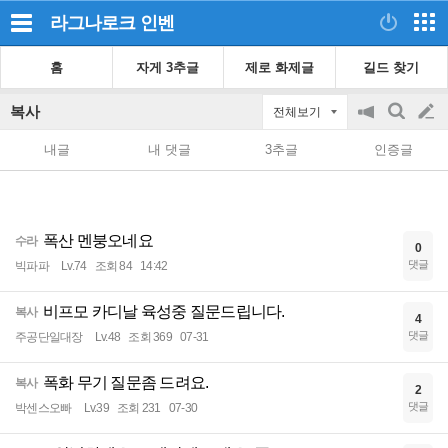
라그나로크
인벤
홈
자게 3추글
제로 화제글
길드 찾기
복사
전체보기
공
검
글
지
색
내글
내 댓글
3추글
인증글
on/off
쓰
기
폭산 멘붕오네요
수라
0
댓글
빅파파
Lv.74
조회 84
14:42
비프모 카디날 육성중 질문드립니다.
복사
4
댓글
주공단일대장
Lv.48
조회 369
07-31
폭화 무기 질문좀 드려요.
복사
2
댓글
박센스오빠
Lv.39
조회 231
07-30