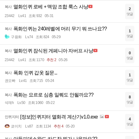
멸화인퀴 로베 + 맥맘 조합 룩스 사냥
복사
2
댓글
23442
Lv.41
조회 932
05-31
폭화인퀴는 240레벨에 머리 무기 뭐 쓰나요??
복사
1
댓글
구용화
Lv.74
조회 824
05-29
멸화인퀴 잠식된 게페니아 자버프 사냥
복사
0
댓글
23442
Lv.41
조회 1170
추천 2
05-26
폭화 인퀴 갑옷 질문...
복사
1
댓글
권오빠
Lv.41
조회 715
05-24
폭화는 요르로 심층 일퀘도 안될까요??
복사
8
댓글
석재h
Lv.50
조회 1060
05-22
[정보]인퀴지터 멸화격 계산기v1.0.exe
인퀴지터
4
댓글
쿄이치
Lv.87
조회 1134
추천 4
05-20
아둘피데스완드 카드작 뭐가 나을까요??