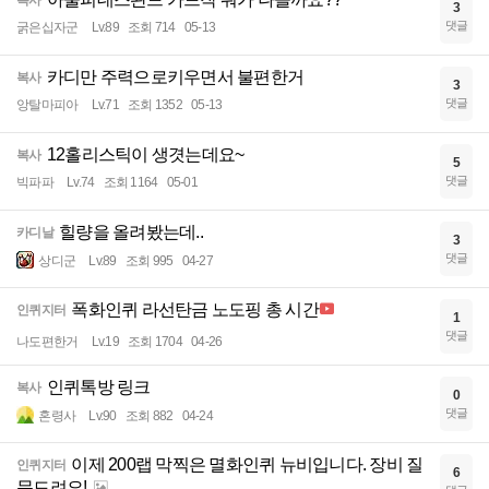
복사
3
댓글
굵은십자군
Lv.89
조회 714
05-13
카디만 주력으로키우면서 불편한거
복사
3
댓글
앙탈마피아
Lv.71
조회 1352
05-13
12홀리스틱이 생겻는데요~
복사
5
댓글
빅파파
Lv.74
조회 1164
05-01
힐량을 올려봤는데..
카디날
3
댓글
상디군
Lv.89
조회 995
04-27
폭화인퀴 라선탄금 노도핑 총 시간
인퀴지터
1
댓글
나도편한거
Lv.19
조회 1704
04-26
인퀴톡방 링크
복사
0
댓글
혼령사
Lv.90
조회 882
04-24
이제 200랩 막찍은 멸화인퀴 뉴비입니다. 장비 질
인퀴지터
6
문드려요!