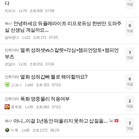
다
댓글
빅파파
Lv.74
조회 800
07-09
안녕하세요 듀플레라이트 리프로듀싱 한번만 도와주
복사
0
실 선생님 계실까요....
댓글
달에묻다
Lv.22
조회 271
07-05
멸퀴 성좌셋vs스칼렛+각심+챔피언망토+챔피언
인퀴지터
3
부츠
댓글
로얄리
Lv.31
조회 651
07-04
멸화 성좌갑빠 뭘로 해야할까요?
인퀴지터
0
댓글
고코니
Lv.84
조회 353
07-03
폭화 명중물리 적용여부
인퀴지터
2
댓글
쿵푸챈
Lv.39
조회 683
07-02
아니...이걸 1년동안 떠올리지 못하고 삽질을....
복사
3
댓글
누룩
Lv.80
조회 1272
06-29