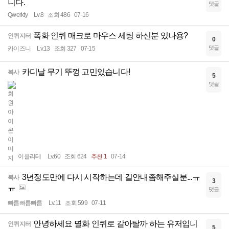
니다.
댓글
Qwerkty
Lv.8
조회 486
07-16
폭화 인퀴 매크로 마우스 세팅 하신분 있나용?
인퀴지터
0
댓글
카이즈니
Lv.13
조회 327
07-15
카디날 무기 뚜껑 고민있습니다!
복사
5
댓글
이클리테
Lv.60
조회 624
추천 1
07-14
3년정도만에 다시 시작하는데 길안내좀해주실분...ㅠ
복사
3
ㅠ
댓글
빠름빠름빠름
Lv.11
조회 599
07-11
안녕하세요 멸화 인퀴로 갈아탈까 하는 유저입니
인퀴지터
5