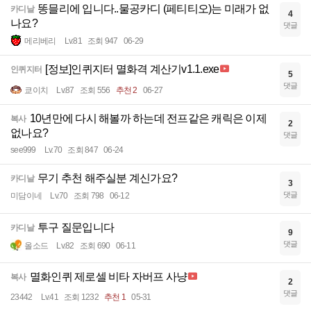
똥믈리에 입니다..물공카디 (페티티오)는 미래가 없
카디날
4
나요?
댓글
메리베리
Lv.81
조회 947
06-29
[정보]인퀴지터 멸화격 계산기v1.1.exe
인퀴지터
5
댓글
쿄이치
Lv.87
조회 556
추천 2
06-27
10년만에 다시 해볼까 하는데 전프같은 캐릭은 이제
복사
2
없나요?
댓글
see999
Lv.70
조회 847
06-24
무기 추천 해주실분 계신가요?
카디날
3
댓글
미담이네
Lv.70
조회 798
06-12
투구 질문입니다
카디날
9
댓글
올소드
Lv.82
조회 690
06-11
멸화인퀴 제로셀 비타 자버프 사냥
복사
2
댓글
23442
Lv.41
조회 1232
추천 1
05-31