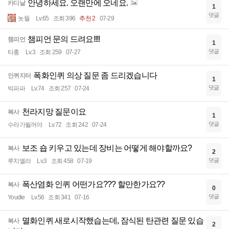
안녕하세요. 오랜만에 오네요.
카디날
1
댓글
놋뜰
Lv.65
조회 396
추천 2
07-29
챔피언 문의 드려요!!!!
챔피언
1
댓글
타홍
Lv.3
조회 259
07-27
폭화인퀴 의상 질문 좀 드리겠습니다
인퀴지터
1
댓글
빅파파
Lv.74
조회 257
07-24
천라지망 질문이요
복사
1
댓글
수라가될꺼야
Lv.72
조회 242
07-24
보조 숍 키우고 있는데 장비는 어떻게 해야할까요?
복사
2
댓글
루치엘라
Lv.3
조회 458
07-19
폭산염화 인퀴 어떤가요??? 할만한가요??
복사
0
댓글
Youdie
Lv.56
조회 341
07-16
멸화인퀴 새로시작했습는데, 잠식된 탄관련 질문 있습
복사
2