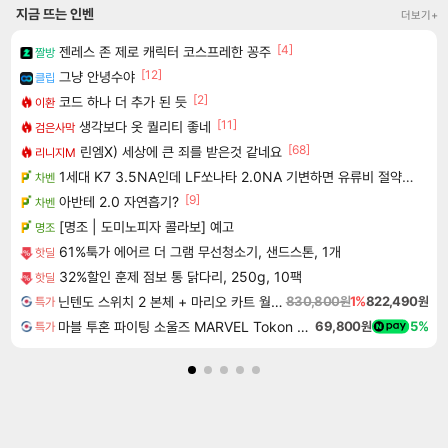
지금 뜨는 인벤
더보기+
[4]
젠레스 존 제로 캐릭터 코스프레한 꽁주
짤방
[12]
그냥 안녕수야
클립
[2]
코드 하나 더 추가 된 듯
이환
[11]
생각보다 옷 퀄리티 좋네
검은사막
[68]
린엠X) 세상에 큰 죄를 받은것 같네요
리니지M
1세대 K7 3.5NA인데 LF쏘나타 2.0NA 기변하면 유류비 절약이 얼마나 될까요..?
차벤
[9]
아반테 2.0 자연흡기?
차벤
[명조 | 도미노피자 콜라보] 예고
명조
61%툭가 에어르 더 그램 무선청소기, 샌드스톤, 1개
핫딜
32%할인 훈제 점보 통 닭다리, 250g, 10팩
핫딜
닌텐도 스위치 2 본체 + 마리오 카트 월드 + 슈퍼 마리오 파티 잼버리 닌텐도 스위치 2 에디션 + 잼버리 TV 번들
830,800원
1%
822,490원
특가
마블 투혼 파이팅 소울즈 MARVEL Tokon Fighting Souls
69,800원
5%
특가