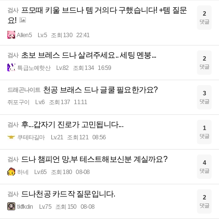
프모때 키울 브드나 템 거의다 구했습니다! +템 질문
검사
2
요!
댓글
Allen5
Lv.5
조회 130
22:41
초보 브레스 드나 살려주세요.. 세팅 멘붕...
검사
2
댓글
특급노예핫산
Lv.82
조회 134
16:59
천공 브래스 드나 글쿨 필요한가요?
드래곤나이트
3
댓글
쥐포구이
Lv.6
조회 137
11:11
후...갑자기 진로가 고민됩니다...
검사
1
댓글
쿠테타길마
Lv.21
조회 121
08:56
드나 챔피언 망,부 테스트해보신분 계실까요?
검사
4
댓글
하네
Lv.65
조회 180
08-08
드나천공 카드작 질문입니다.
검사
2
댓글
tkffkdin
Lv.75
조회 150
08-08