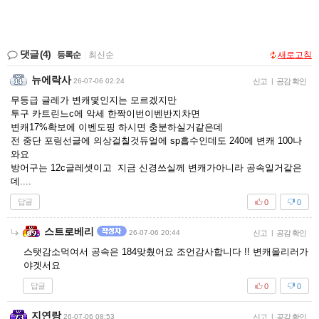
댓글
(4)
등록순
|
최신순
새로고침
뉴에락사
26-07-06 02:24
신고
|
공감 확인
무등급 글레가 변캐몇인지는 모르겠지만
투구 카트린느c에 악세 한짝이번이벤반지차면
변캐17%확보에 이벤도핑 하시면 충분하실거같은데
전 중단 포링선글에 의상걸칠것듀얼에 sp흡수인데도 240에 변캐 100나
와요
방어구는 12c글레셋이고 지금 신경쓰실께 변캐가아니라 공속일거같은
데....
답글
0
0
스트로베리
26-07-06 20:44
신고
|
공감 확인
스탯감소먹여서 공속은 184맞췄어요 조언감사합니다 !! 변캐올리러가
야겟서요
답글
0
0
지연랑
26-07-06 08:53
신고
|
공감 확인