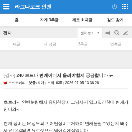
라그나로크
인벤
홈
자게 3추글
제로 화제글
길드 찾기
검사
전체보기
공
검
글
지
색
내글
내 댓글
3추글
인증글
on/off
쓰
기
[검사]
240 브드나 변캐어디서 올려야할지 궁금합니다 ㅠ
스트로베리
댓글: 4 개
조회:
635
2026-07-05 13:38:28
초보라서 인벤눈팅해서 유명한장비 그냥사서 입고있긴한데 변캐가
안나와서
현재 장비는 84정도되고 어떤장비교체해야 변캐올릴수있는지 봐주
세요 ! 250되면 요르셋으로 넘어갈예정입니다