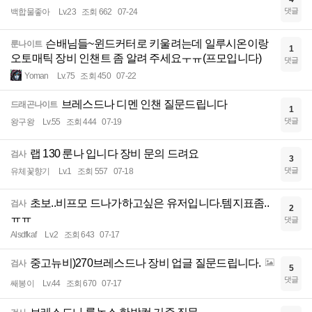
댓글
백합물좋아
Lv.23
조회 662
07-24
슨배님들~윈드커터로 키울려는데 일루시온이랑
룬나이트
1
오토매틱 장비 인챈트 좀 알려 주세요ㅜㅠ(프모입니다)
댓글
Yoman
Lv.75
조회 450
07-22
브레스드나 디멘 인챈 질문드립니다
드래곤나이트
1
댓글
왕구왕
Lv.55
조회 444
07-19
랩 130 룬나 입니다 장비 문의 드려요
검사
3
댓글
유체꽃향기
Lv.1
조회 557
07-18
초보..비프모 드나가하고싶은 유저입니다.템지표좀..
검사
2
ㅠㅠ
댓글
Alsdfkaf
Lv.2
조회 643
07-17
중고뉴비)270브레스드나 장비 업글 질문드립니다.
검사
5
댓글
쌔봉이
Lv.44
조회 670
07-17