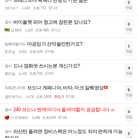
브레스드나 룩녹스 한방컷 기준 질문
검사
2
댓글
모티브ㅋ
Lv.24
조회 772
07-12
바이올렛 피어 창고에 잠든분 있나요?
검사
0
댓글
김현태
Lv.10
조회 400
07-11
마공임가 선악쓸만한가요?
임페리얼가드
1
댓글
돈큰섬
Lv.52
조회 529
07-09
드나 염화셋 쓰시는분 계신가요?
검사
4
댓글
붉은늪
Lv.19
조회 702
07-07
브드나 게페니아, 비타, 아크 일퀘영상
드래곤나이트
6
댓글
캡틴토마스
Lv.78
조회 1005
추천 3
07-05
240 브드나 변캐어디서 올려야할지 궁금합니다 ㅠ
검사
4
댓글
스트로베리
Lv.89
조회 636
07-05
라선탄 돌려면 장비스펙은 어느정도 되야 편하게 가능
검사
2
한가요