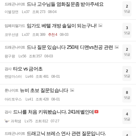
드나 고수님들 염화질문좀 받아주세요
드래곤나이트
2
댓글
이별장면
Lv.37
조회 273
08-04
임가도 베텔 개방 솔딜이 되는구나!
임페리얼가드
3
댓글
코우선생
Lv.37
조회 389
추천 4
08-03
드나 질문 있습니다 250제 디멘vs천공 관련
드래곤나이트
2
댓글
왕구왕
Lv.56
조회 357
08-03
타오 vs 금어초
검사
2
댓글
랜덤마스터
Lv.46
조회 481
08-01
뉴비 초보 질문있습니다
룬나이트
8
댓글
아리토우스
Lv.41
조회 428
08-01
드나를 처음 키워봤습니다. 241레벨인데
검사
4
댓글
과학샘
Lv.75
조회 812
07-27
드래고닉 브레스 연사 관련 질문입니다.
드래곤나이트
4