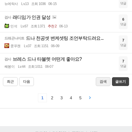
댓글
뉴에락사
Lv.13
조회 1036
06-15
래디임가 인권 달성
검사
6
댓글
민석
Lv.67
조회 1371
추천 2
06-13
드나 천공셋 변케셋팅 조언부탁드려요...
드래곤나이트
7
댓글
쿵푸챈
Lv.37
조회 1151
06-09
브레스 드나 타블렛 어떤게 좋아요?
검사
7
댓글
쌔봉이
Lv.44
조회 1011
06-07
최근
다음
검색
글쓰기
1
2
3
4
5