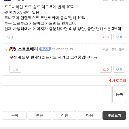
프모시라면 프모 쉴드 쉐도우에 변캐 10%
펫 변캐5% 펫이 있음
루나포마 만델퀘스트 두번째꺼에 공속/변캐 10%
투구 요르투스 카드빼고 카트린느 변캐10%
현재 사냥터에서 데미지가 충분하다면 의상 상단, 중단 변캐스톤 3%씩
답글
0
0
스트로베리
26-07-06 20:45
신고
|
공감 확인
우선 쉐도우 변캐돼있는거도 사려고 고려중입니다 ㅠ
답글
0
0
새로고침
등록
목록
본문
이전
다음
댓글보기