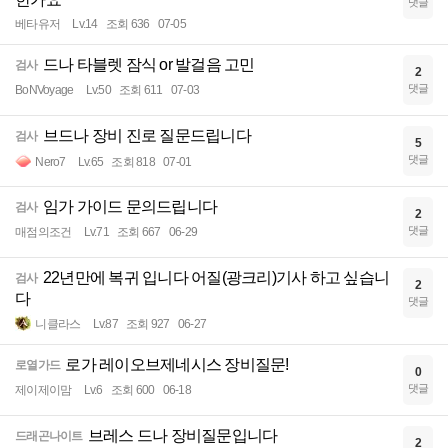
댓글
베타유저
Lv.14
조회 636
07-05
드나 타블렛 잠식 or 발걸음 고민
검사
2
댓글
BoNVoyage
Lv.50
조회 611
07-03
브드나 장비 진로 질문드립니다
검사
5
댓글
Nero7
Lv.65
조회 818
07-01
임가 가이드 문의드립니다
검사
2
댓글
매점의조건
Lv.71
조회 667
06-29
22년만에 복귀 입니다 어질(광크리)기사 하고 싶습니
검사
2
다
댓글
니클라스
Lv.87
조회 927
06-27
로가 레이오브제네시스 장비질문!
로열가드
0
댓글
제이제이맘
Lv.6
조회 600
06-18
브레스 드나 장비질문입니다
드래곤나이트
2