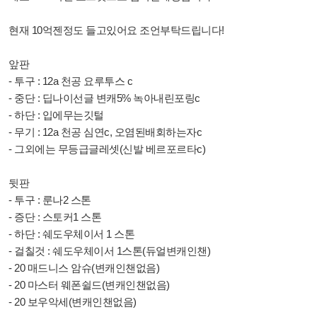
현재 10억젠정도 들고있어요 조언부탁드립니다!
앞판
- 투구 : 12a 천공 요루투스 c
- 중단 : 딥나이선글 변캐5% 녹아내린포링c
- 하단 : 입에무는깃털
- 무기 : 12a 천공 심연c, 오염된배회하는자c
- 그외에는 무등급글레셋(신발 베르포르타c)
뒷판
- 투구 : 룬나2 스톤
- 증단 : 스토커1 스톤
- 하단 : 쉐도우체이서 1 스톤
- 걸칠것 : 쉐도우체이서 1스톤(듀얼변캐인챈)
- 20 매드니스 암슈(변캐인챈없음)
- 20 마스터 웨폰쉴드(변캐인챈없음)
- 20 보우악세(변캐인챈없음)