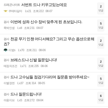
서번트 드나 키우고있는데요
드래곤나이트
2
댓글
쿠테타길마
Lv.21
조회 222
08-07
이번에 성좌 신수 장비 맞추게 된 초보입니다.
검사
5
댓글
쪽박인생
Lv.8
조회 231
08-07
천공 무기 인챈 어디서해요? 그리고 무슨 옵션으로해
검사
2
죠?
댓글
이범s
Lv.70
조회 211
08-06
브레스드나 신발 질문입니다!
검사
2
댓글
매점의조건
Lv.71
조회 235
08-06
드나 고수님들 점검기다리며 질문좀 받아주세요~
검사
5
댓글
이별장면
Lv.37
조회 314
08-05
드나 질문드립니다!
검사
6
댓글
야옹이브
Lv.5
조회 272
08-04