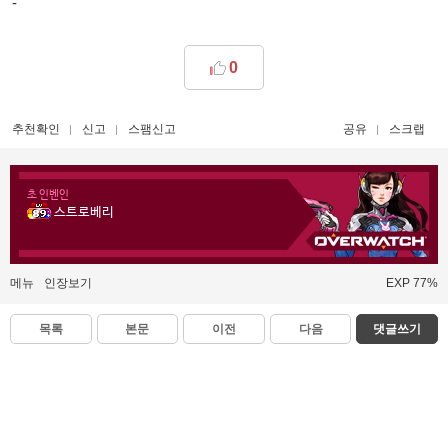
-
0
추천확인
신고
스팸신고
공유
스크랩
초 인벤인
스트로베리
메뉴
인장보기
EXP 77%
목록
본문
이전
다음
댓글쓰기